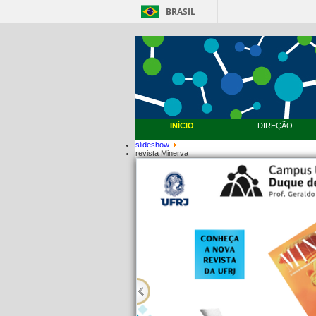
BRASIL
INÍCIO
DIREÇÃO
slideshow
revista Minerva