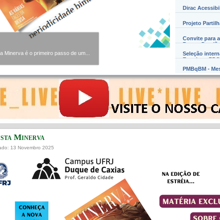
Dirac Acessibi
Projeto Partil
Convite para a
Barros Damião
Minerva é o primeiro passo de um...
Seleção inter
Exterior – PD
PMBqBM - Mes
ista Minerva
cado: 13 Novembro 2025