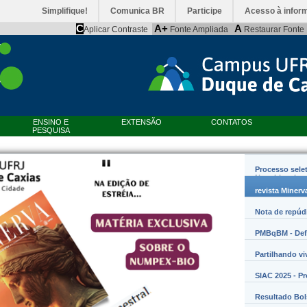
Simplifique!
Comunica BR
Participe
Acesso à infor
C
A+
A
Aplicar Contraste
Fonte Ampliada
Restaurar Fonte
ENSINO E
EXTENSÃO
CONTATOS
PESQUISA
Processo sele
Nanobiossist
revista Minerv
Nota de repúd
PMBqBM - Defe
Partilhando vi
SIAC 2025 - P
Resultado Bo