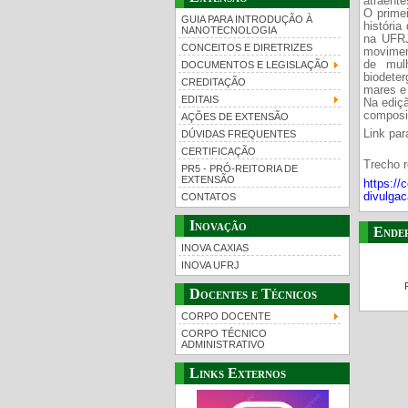
atraente
O prime
GUIA PARA INTRODUÇÃO À
história
NANOTECNOLOGIA
na UFRJ
CONCEITOS E DIRETRIZES
movimen
de mul
DOCUMENTOS E LEGISLAÇÃO
biodete
CREDITAÇÃO
mares e
EDITAIS
Na ediçã
composit
AÇÕES DE EXTENSÃO
Link par
DÚVIDAS FREQUENTES
CERTIFICAÇÃO
Trecho r
PR5 - PRÓ-REITORIA DE
EXTENSÃO
https://
divulgaca
CONTATOS
Inovação
Ende
INOVA CAXIAS
INOVA UFRJ
Docentes e Técnicos
CORPO DOCENTE
CORPO TÉCNICO
ADMINISTRATIVO
Links Externos