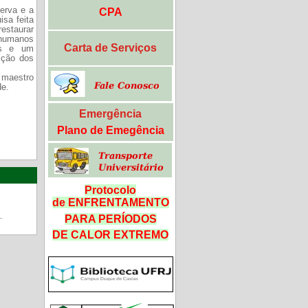
erva e a
CPA
isa feita
estaurar
 humanos
Carta de Serviços
os e um
ição dos
m maestro
de.
Emergência
Plano de Emegência
Protocolo
de ENFRENTAMENTO
.
PARA PERÍODOS
DE CALOR
EXTREMO