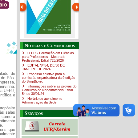
Guia do estudante
O Campus em Números
Notícias e Comunicados
4sNpOf3w
O PPG Formação em Ciências
para Professores - Mestrado
Profissional, Edital ​725/202​6
EDITAL Nº 54, DE 30 DE
JANEIRO DE 2024
ulado de
Processo seletivo para a
a de Pós-
comissão organizadora da 9 edição
do SimpBiotec
mpressa,
nervinha.
Informações sobre as provas do
Concurso de Nanomateriais Edital
da UFRJ,
54 de 30/01/24
tífica e
Horário de atendimento
Administração da Sede
ropósito
 às salas
Serviços
s como a
entimento
e.
gens que
ualmente