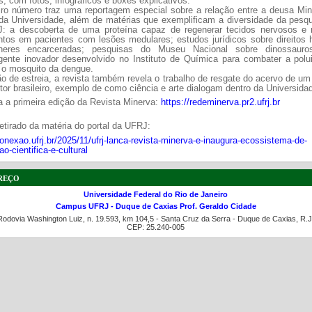
s, com fotos, infográficos e boxes explicativos.
iro número traz uma reportagem especial sobre a relação entre a deusa Min
 da Universidade, além de matérias que exemplificam a diversidade da pesqu
: a descoberta de uma proteína capaz de regenerar tecidos nervosos e r
tos em pacientes com lesões medulares; estudos jurídicos sobre direitos
heres encarceradas; pesquisas do Museu Nacional sobre dinossaur
rgente inovador desenvolvido no Instituto de Química para combater a polu
 o mosquito da dengue.
o de estreia, a revista também revela o trabalho de resgate do acervo de u
or brasileiro, exemplo de como ciência e arte dialogam dentro da Universida
a a primeira edição da Revista Minerva:
https://redeminerva.pr2.ufrj.br
etirado da matéria do portal da UFRJ:
conexao.ufrj.br/2025/11/ufrj-lanca-revista-minerva-e-inaugura-ecossistema-de-
o-cientifica-e-cultural
reço
Universidade Federal do Rio de Janeiro
Campus UFRJ - Duque de Caxias Prof. Geraldo Cidade
Rodovia Washington Luiz, n. 19.593, km 104,5 - Santa Cruz da Serra - Duque de Caxias, R.J
CEP: 25.240-005