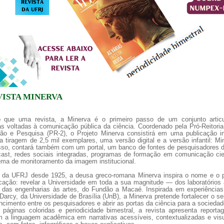
a de boas práticas
PR-7 Canal Youtube
https://www.youtube.com/channel/UC46BbEKCwNCdJvi
VISTA MINERVA
 que uma revista, a Minerva é o primeiro passo de um conjunto artic
vas voltadas à comunicação pública da ciência. Coordenado pela Pró-Reitori
ão e Pesquisa (PR-2), o Projeto Minerva consistirá em uma publicação i
tiragem de 2,5 mil exemplares, uma versão digital e a versão infantil: Mi
sso, contará também com um portal, um banco de fontes de pesquisadores 
ast, redes sociais integradas, programas de formação em comunicação cien
ema de monitoramento da imagem institucional.
 da UFRJ desde 1925, a deusa greco-romana Minerva inspira o nome e o p
cação: revelar a Universidade em toda a sua magnitude — dos laboratórios
, das engenharias às artes, do Fundão a Macaé. Inspirada em experiência
Darcy, da Universidade de Brasília (UnB), a Minerva pretende fortalecer o s
ncimento entre os pesquisadores e abrir as portas da ciência para a sociedad
páginas coloridas e periodicidade bimestral, a revista apresenta reporta
m a linguagem acadêmica em narrativas acessíveis, contextualizadas e vis