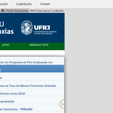
mação
Legislação
Canais
A-
»»
Fonte Reduzida
Pular para Conteúdo
UFRJ
MAPA DO SITE
tivo do Programa de Pós-Graduação em
emas (PpG Nanobiossistemas)
a
io
sa de Tese de Werner Florentino Brandão
vências neste 02/10
rogramação
lsa Sanduiche - PMBqBM