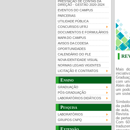
PRESTAÇÃO DE CONTAS DA
DIREÇÃO - GESTÃO 2020-2024
EVENTOS DO CAMPUS
PARCERIAS
UTILIDADE PÚBLICA
CONCURSOS UFRJ
DOCUMENTOS E FORMULÁRIOS
MAPA DO CAMPUS
UFRJ 100 anos
Gui
AVISOS DA CODESA
OPORTUNIDADES
CALENDÁRIO DO PLE
RE
NOVA IDENTIDADE VISUAL
NORMAS LEGAIS VIGENTES
Mais do
LICITAÇÃO E CONTRATOS
iniciati
Graduaç
Ensino
com uma 
Além di
GRADUAÇÃO
um podc
PÓS-GRADUAÇÃO
um sist
LABORATÓRIOS DIDÁTICOS
Símbolo
da publi
Pesquisa
de aula
Revista 
LABORATÓRIOS
de perte
GRUPOS CNPQ
Com 60 
traduze
Extensão