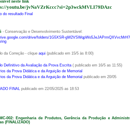
onível neste link
ps://youtu.be/jvNaVZrKccc?si=2p3wckMVLI79DAzc
 do resultado Final
S
- Conservação e Desenvolvimento Sustentável:
/drive.google.com/drive/folders/1G5XSR-gW2VSWqpWo5JeJAPrmQXVvcMrH?
ring
o da Correção - clique
aqui
(publicado em 15/5 às 8:00)
o Definitivo da Avaliação da Prova Escrita
( publicado em 16/5 as 11:55)
ios da Prova Didática e da Arguição de Memorial
ios da Prova Didática e da Arguição de Memorial
publicado em 20/05
ADO FINAL
publicado em 22/05/2025 as 18:53
MC-002: Engenharia de Produtos, Gerência da Produção e Administ
as (FINALIZADO)