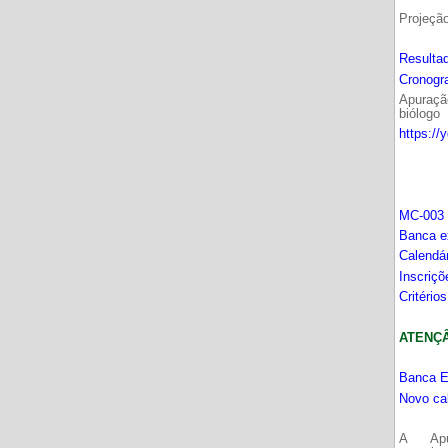
Projeçã
Resultad
Cronogr
Apuração
biólogo
https://
MC-003 
Banca e
Calendá
Inscriç
Critério
ATENÇÂO
Banca E
Novo ca
A Apu