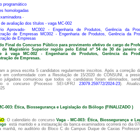
o programático
ões homologadas
Examinadora
-
s de avaliação dos títulos - vaga MC-002
ário Aprovado- MC002 - Engenharia de Produtos, Gerência da Pro
tração de Empresas MC002 - Engenharia de Produtos, Gerência da Pr
tração de Empresas
do Final do Concurso Público para provimento efetivo de cargo de Prof
ra de
Magistério Superior regido pelo Edital nº 54 de 30 de janeiro 
nte à vaga MC-002 -
Engenharia de Produtos, Gerência da Pro
tração de Empresas.
am a prova escrita 5 candidatos regularmente inscritos. Após a correção 
 e em conformidade com a Resolução de 15/2020 do CONSUNI, a presi
o julgadora comunicou que todos os candidatos foram eliminados, sen
ado o concurso (Processo SEI-UFRJ
23079.259772/2024-23
). Atuali
025
MC-003: Ética, Biossegurança e Legislação do Biólogo (FINALIZADO )
ÃO
:
O calendário do concurso
Vaga - MC-003: Ética, Biossegurança e Le
logo
está mantido e a instauração da banca examinadora ocorrerá no dia 07
a manhã, no auditório do Bloco C do Campus Duque de Caxias Professor