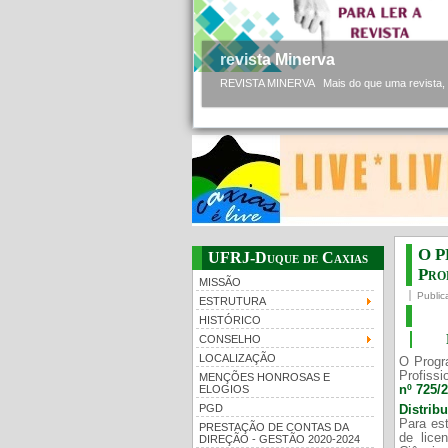
revista Minerva
REVISTA MINERVA Mais do que uma revista, a 
O P
UFRJ-Duque de Caxias
Prof
MISSÃO
Public
ESTRUTURA
HISTÓRICO
CONSELHO
LOCALIZAÇÃO
O Progr
Profissi
MENÇÕES HONROSAS E
nº 725/
ELOGIOS
PGD
Distrib
Para est
PRESTAÇÃO DE CONTAS DA
de lice
DIREÇÃO - GESTÃO 2020-2024