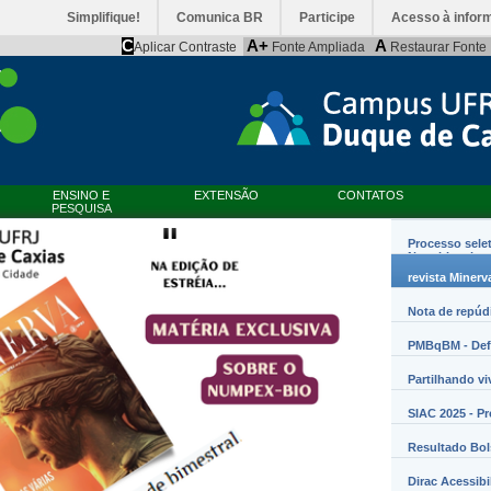
Simplifique!
Comunica BR
Participe
Acesso à infor
C
A+
A
Aplicar Contraste
Fonte Ampliada
Restaurar Fonte
ENSINO E
EXTENSÃO
CONTATOS
PESQUISA
Processo sele
Nanobiossist
revista Minerv
Nota de repúd
PMBqBM - Defe
Partilhando vi
SIAC 2025 - P
Resultado Bo
Dirac Acessibi