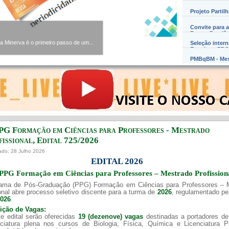
Projeto Partil
Convite para a
Barros Damião
Minerva é o primeiro passo de um...
Seleção inter
Exterior – PD
PMBqBM - Mes
PG Formação em Ciências para Professores - Mestrado
issional, Edital ​725/202​6
ado: 28 Julho 2026
EDITAL 2026
PPG Formação em Ciências para Professores – Mestrado Profission
ama de Pós-Graduação (PPG) Formação em Ciências para Professores – 
onal abre processo seletivo discente para a turma de
2026
, regulamentado p
2026
.
uição de Vagas:
e edital serão oferecidas
19 (dezenove) vagas
destinadas a portadores de
nciatura plena nos cursos de Biologia, Física, Química e Licenciatura 