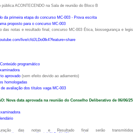
o pública ACONTECENDO na Sala de reunião do Bloco B
o da primeira etapa do concurso MC-003 - Prova escrita
ama proposto para o concurso MC-003
 das notas e resultado final, concurso MC-003 Ética, biossegurança e legi
youtube.com/live/cfdJLDo0lk4?feature=share
Conteúdo programático
xaminadora
rio aprovado
(sem efeito devido ao adiamento)
ões homologadas
s de avaliação dos títulos vaga MC-003
: Nova data aprovada na reunião do Conselho Deliberativo de 06/06/25
xaminadora
lendário
ração das notas e Resultado final serão transmitido