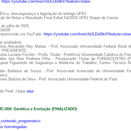
:
https://youtube.com/live/cfdJLDo0lk4?feature=share
tica, biossegurança e legislação do biólogo UFRJ
ção de Notas e Resultado Final Edital 54/2024 UFRJ Duque de Caxias
 de julho de 2025
 16h00
Transmissão via YouTube
https://youtube.com/live/cfdJLDo0lk4?feature=shar
o avaliadora.
arlos Alexandre Rey Matias - Prof. Associado Universidade Federal Rural d
 - PRESIDENTE;
arta Luciane Fischer - Profa. Titular - Pontifícia Universidade Católica do Par
alter dos Reis Pedreira Filho - Pesquisador Titular da FUNDACENTRO (
uprat Figueiredo de Segurança e Medicina do Trabalho, Centro Técnico Na
ábio Barbosa de Souza - Prof. Associado licenciado da Universidade Fe
uco;
ises Batista da Silva - Prof. Associado Universidade Federal do Pará
o Final: clique
aqui
MC-004: Genética e Evolução (FINALIZADO)
conteudo_programatico
ões homologadas