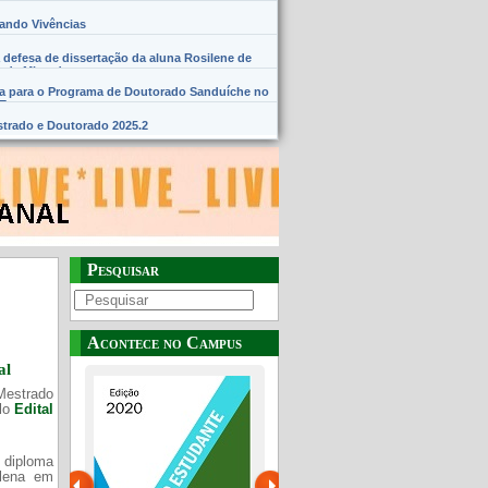
hando Vivências
 defesa de dissertação da aluna Rosilene de
 de Miranda
na para o Programa de Doutorado Sanduíche no
SE
trado e Doutorado 2025.2
Pesquisar
Acontece no Campus
al
Mestrado
elo
Edital
 diploma
Plena em