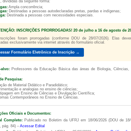
, divididas da seguinte forma:
agas:
Ampla concorrência;
agas:
Destinadas a pessoas autodeclaradas pretas, pardas e indígenas;
aga:
Destinada a pessoas com necessidades especiais.
TENÇÃO: INSCRIÇÕES PRORROGADAS! 20 de julho a 16 de agosto de 20
a de boas práticas
PR-7 Canal Youtube
nscrições foram prorrogadas (conforme DOU de 28/07/2026). Elas dev
zadas exclusivamente via internet através do formulário oficial.
https://www.youtube.com/channel/UC46BbEKCwNCdJvi
essar Formulário Eletrônico de Inscrição →
-alvo:
Professores da Educação Básica das áreas de Biologia, Ciências, 
.
de Pesquisa:
ção de Material Didático e Paradidático;
imentação e analogias no ensino de ciências;
tipagem em Ensino de Ciências e Divulgação Científica;
lemas Contemporâneos no Ensino de Ciências.
ções Oficiais e Documentos:
al Completo:
Publicado no Boletim da UFRJ em 18/06/2026 (DOU de 18/
, pág. 84) –
Acessar Edital