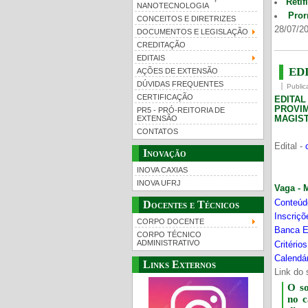
Retif
NANOTECNOLOGIA
Pror
CONCEITOS E DIRETRIZES
28/07/20
DOCUMENTOS E LEGISLAÇÃO
CREDITAÇÃO
EDITAIS
EDI
AÇÕES DE EXTENSÃO
DÚVIDAS FREQUENTES
Public
CERTIFICAÇÃO
EDITA
PROVI
PR5 - PRÓ-REITORIA DE
MAGIST
EXTENSÃO
CONTATOS
Edital -
Inovação
INOVA CAXIAS
INOVA UFRJ
Vaga - 
Conteúd
Docentes e Técnicos
Inscriç
CORPO DOCENTE
Banca E
CORPO TÉCNICO
ADMINISTRATIVO
Critério
Calendár
Links Externos
Link do 
O s
no 