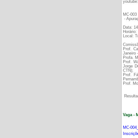
youtube
MC-003 É
- Apura
Data: 14
Horário:
Local: 
Comissã
Prof. C
Janeiro
Profa. M
Prof. W
Jorge D
CTN);
Prof. F
Pernamb
Prof. Mo
Resultad
Vaga - 
MC-004_
Inscriç