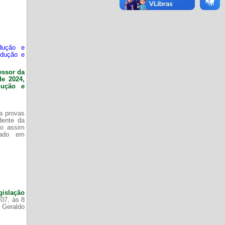
dução e
odução e
essor da
de 2024,
dução e
da provas
dente da
do assim
zado em
gislação
/07, às 8
 Geraldo