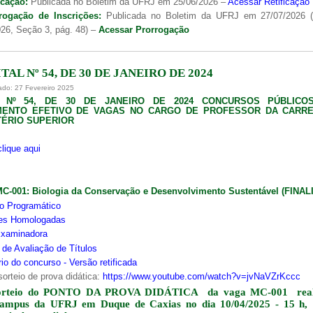
icação:
Publicada no Boletim da UFRJ em 25/06/2026 –
Acessar Retificação
rogação de Inscrições:
Publicada no Boletim da UFRJ em 27/07/2026 
26, Seção 3, pág. 48) –
Acessar Prorrogação
TAL Nº 54, DE 30 DE JANEIRO DE 2024
ado: 27 Fevereiro 2025
L Nº 54, DE 30 DE JANEIRO DE 2024 CONCURSOS PÚBLICO
MENTO EFETIVO DE VAGAS NO CARGO DE PROFESSOR DA CARRE
ÉRIO SUPERIOR
clique aqui
MC-001:
Biologia da Conservação e Desenvolvimento Sustentável (FINA
o Programático
ões Homologadas
xaminadora
s de Avaliação de Títulos
io do concurso - Versão retificada
sorteio de prova didática:
https://www.youtube.com/watch?v=jvNaVZrKccc
orteio do PONTO DA PROVA DIDÁTICA da vaga MC-001 real
campus da UFRJ em Duque de Caxias no dia 10/04/2025 - 15 h,