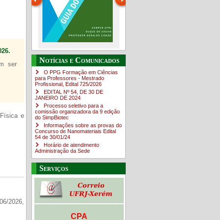
26.
Guia do estudante
O Campus em Números
Notícias e Comunicados
em ser
4sNpOf3w
O PPG Formação em Ciências
para Professores - Mestrado
Profissional, Edital ​725/202​6
EDITAL Nº 54, DE 30 DE
JANEIRO DE 2024
Processo seletivo para a
comissão organizadora da 9 edição
Física e
do SimpBiotec
Informações sobre as provas do
Concurso de Nanomateriais Edital
54 de 30/01/24
Horário de atendimento
Administração da Sede
Serviços
06/2026,
CPA