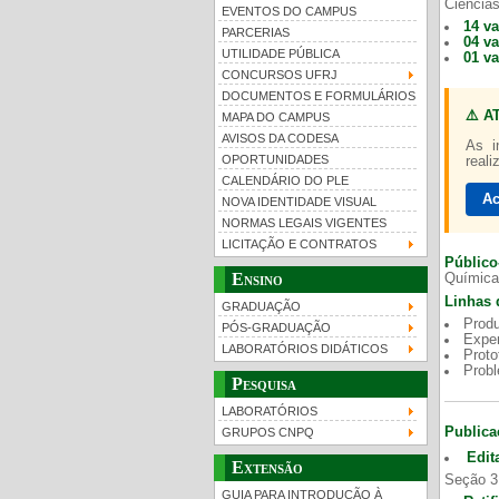
Ciências
EVENTOS DO CAMPUS
14 v
PARCERIAS
04 v
UTILIDADE PÚBLICA
01 v
CONCURSOS UFRJ
DOCUMENTOS E FORMULÁRIOS
⚠️ A
MAPA DO CAMPUS
UFRJ 100 anos
Gui
AVISOS DA CODESA
As i
OPORTUNIDADES
reali
CALENDÁRIO DO PLE
Ac
NOVA IDENTIDADE VISUAL
NORMAS LEGAIS VIGENTES
LICITAÇÃO E CONTRATOS
Público
Ensino
Química
Linhas 
GRADUAÇÃO
Produ
PÓS-GRADUAÇÃO
Exper
LABORATÓRIOS DIDÁTICOS
Proto
Prob
Pesquisa
LABORATÓRIOS
Publica
GRUPOS CNPQ
Edit
Extensão
Seção 3
GUIA PARA INTRODUÇÃO À