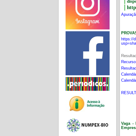
disp
htt
Apuração
PROVA
https:/
usp=sha
Resultad
Recurso
Resultad
Calendár
Calendár
RESULT
Vaga - 
Empres