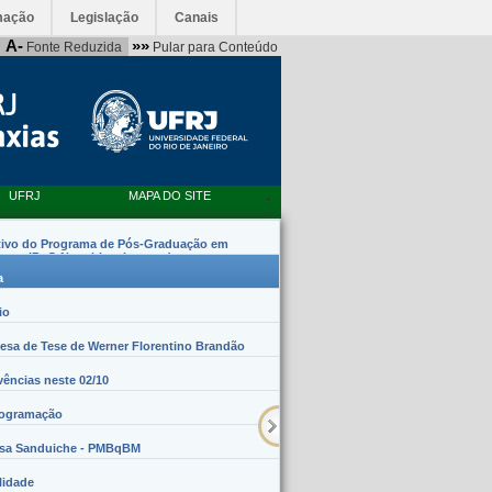
mação
Legislação
Canais
A-
»»
Fonte Reduzida
Pular para Conteúdo
UFRJ
MAPA DO SITE
tivo do Programa de Pós-Graduação em
emas (PpG Nanobiossistemas)
a
io
sa de Tese de Werner Florentino Brandão
vências neste 02/10
rogramação
lsa Sanduiche - PMBqBM
lidade