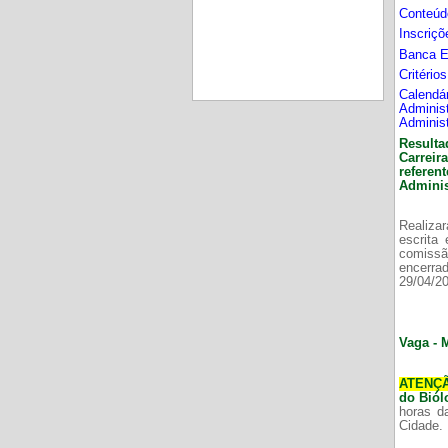
Conteúd
Inscriç
Banca 
Critério
Calend
Adminis
Adminis
Resulta
Carrei
refere
Adminis
Realizar
escrita
comissã
encerr
29/04/2
Vaga - 
ATENÇ
do Bió
horas d
Cidade.