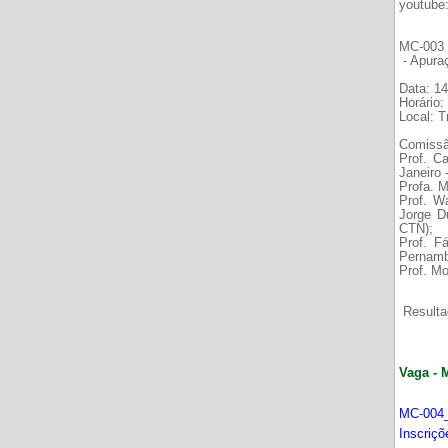
youtube
MC-003 É
- Apura
Data: 14
Horário:
Local: 
Comissã
Prof. C
Janeiro
Profa. M
Prof. W
Jorge D
CTN);
Prof. F
Pernamb
Prof. Mo
Resultad
Vaga - 
MC-004_
Inscriç