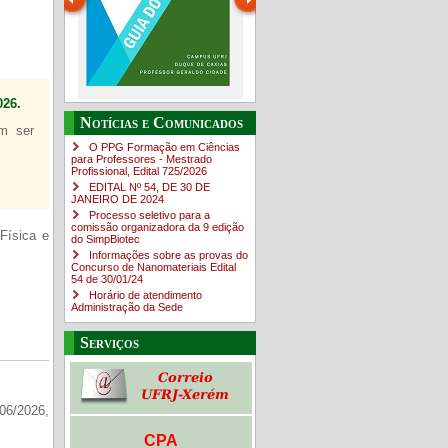
26.
Guia do estudante
O Campus em Números
Notícias e Comunicados
em ser
4sNpOf3w
O PPG Formação em Ciências
para Professores - Mestrado
Profissional, Edital ​725/202​6
EDITAL Nº 54, DE 30 DE
JANEIRO DE 2024
Processo seletivo para a
comissão organizadora da 9 edição
Física e
do SimpBiotec
Informações sobre as provas do
Concurso de Nanomateriais Edital
54 de 30/01/24
Horário de atendimento
Administração da Sede
Serviços
06/2026,
CPA