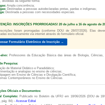
, divididas da seguinte forma:
agas:
Ampla concorrência;
agas:
Destinadas a pessoas autodeclaradas pretas, pardas e indígenas;
aga:
Destinada a pessoas com necessidades especiais.
TENÇÃO: INSCRIÇÕES PRORROGADAS! 20 de julho a 16 de agosto de 20
a de boas práticas
PR-7 Canal Youtube
nscrições foram prorrogadas (conforme DOU de 28/07/2026). Elas dev
zadas exclusivamente via internet através do formulário oficial.
https://www.youtube.com/channel/UC46BbEKCwNCdJvi
essar Formulário Eletrônico de Inscrição →
-alvo:
Professores da Educação Básica das áreas de Biologia, Ciências, 
.
de Pesquisa:
ção de Material Didático e Paradidático;
imentação e analogias no ensino de ciências;
tipagem em Ensino de Ciências e Divulgação Científica;
lemas Contemporâneos no Ensino de Ciências.
ções Oficiais e Documentos:
al Completo:
Publicado no Boletim da UFRJ em 18/06/2026 (DOU de 18/
, pág. 84) –
Acessar Edital