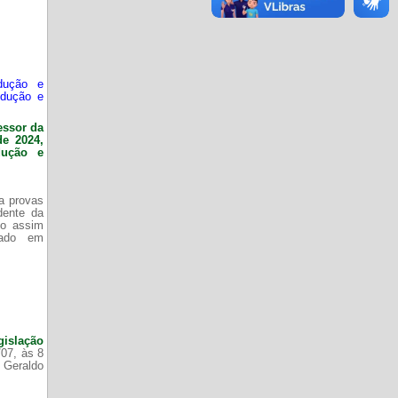
dução e
odução e
essor da
de 2024,
dução e
da provas
dente da
do assim
zado em
gislação
/07, às 8
 Geraldo