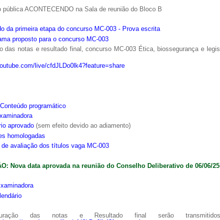
o pública ACONTECENDO na Sala de reunião do Bloco B
o da primeira etapa do concurso MC-003 - Prova escrita
ama proposto para o concurso MC-003
 das notas e resultado final, concurso MC-003 Ética, biossegurança e legi
youtube.com/live/cfdJLDo0lk4?feature=share
Conteúdo programático
xaminadora
rio aprovado
(sem efeito devido ao adiamento)
ões homologadas
s de avaliação dos títulos vaga MC-003
: Nova data aprovada na reunião do Conselho Deliberativo de 06/06/25
xaminadora
lendário
ração das notas e Resultado final serão transmitido