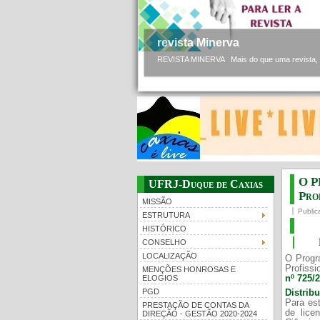
revista Minerva
REVISTA MINERVA Mais do que uma revista, a 
O P
UFRJ-Duque de Caxias
Prof
MISSÃO
Public
ESTRUTURA
HISTÓRICO
CONSELHO
LOCALIZAÇÃO
O Progr
Profissi
MENÇÕES HONROSAS E
nº 725/
ELOGIOS
PGD
Distrib
Para est
PRESTAÇÃO DE CONTAS DA
de lice
DIREÇÃO - GESTÃO 2020-2024