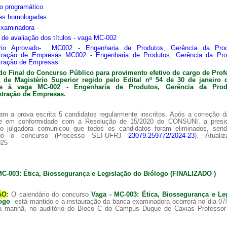
o programático
ões homologadas
Examinadora
-
s de avaliação dos títulos - vaga MC-002
ário Aprovado- MC002 - Engenharia de Produtos, Gerência da Pro
tração de Empresas MC002 - Engenharia de Produtos, Gerência da Pr
tração de Empresas
do Final do Concurso Público para provimento efetivo de cargo de Prof
ra de
Magistério Superior regido pelo Edital nº 54 de 30 de janeiro 
nte à vaga MC-002 -
Engenharia de Produtos, Gerência da Pro
tração de Empresas.
am a prova escrita 5 candidatos regularmente inscritos. Após a correção 
 e em conformidade com a Resolução de 15/2020 do CONSUNI, a presi
o julgadora comunicou que todos os candidatos foram eliminados, sen
ado o concurso (Processo SEI-UFRJ
23079.259772/2024-23
). Atuali
025
MC-003: Ética, Biossegurança e Legislação do Biólogo (FINALIZADO )
ÃO
:
O calendário do concurso
Vaga - MC-003: Ética, Biossegurança e Le
logo
está mantido e a instauração da banca examinadora ocorrerá no dia 07
a manhã, no auditório do Bloco C do Campus Duque de Caxias Professor