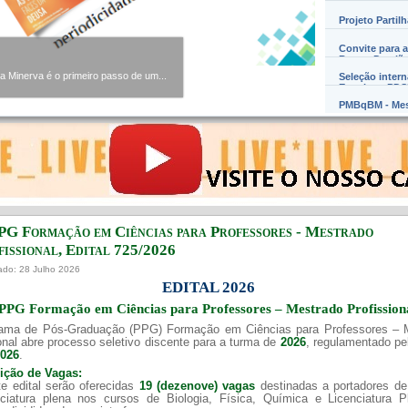
Projeto Partil
Convite para a
Barros Damião
Minerva é o primeiro passo de um...
Seleção inter
Exterior – PD
PMBqBM - Mes
PG Formação em Ciências para Professores - Mestrado
issional, Edital ​725/202​6
ado: 28 Julho 2026
EDITAL 2026
PPG Formação em Ciências para Professores – Mestrado Profission
ama de Pós-Graduação (PPG) Formação em Ciências para Professores – 
onal abre processo seletivo discente para a turma de
2026
, regulamentado p
2026
.
uição de Vagas:
e edital serão oferecidas
19 (dezenove) vagas
destinadas a portadores de
nciatura plena nos cursos de Biologia, Física, Química e Licenciatura 