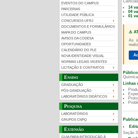
Ciências
EVENTOS DO CAMPUS
14 v
PARCERIAS
04 v
UTILIDADE PÚBLICA
01 v
CONCURSOS UFRJ
DOCUMENTOS E FORMULÁRIOS
⚠️ A
MAPA DO CAMPUS
UFRJ 100 anos
Gui
AVISOS DA CODESA
As i
OPORTUNIDADES
reali
CALENDÁRIO DO PLE
Ac
NOVA IDENTIDADE VISUAL
NORMAS LEGAIS VIGENTES
LICITAÇÃO E CONTRATOS
Público
Ensino
Química
Linhas 
GRADUAÇÃO
Produ
PÓS-GRADUAÇÃO
Exper
LABORATÓRIOS DIDÁTICOS
Proto
Prob
Pesquisa
LABORATÓRIOS
Publica
GRUPOS CNPQ
Edit
Extensão
Seção 3
GUIA PARA INTRODUÇÃO À