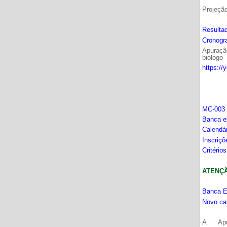
Projeçã
Resultad
Cronogr
Apuração
biólogo
https://
MC-003 
Banca e
Calendá
Inscriç
Critério
ATENÇÂO
Banca E
Novo ca
A Apu