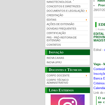
Retif
NANOTECNOLOGIA
Pror
CONCEITOS E DIRETRIZES
28/07/20
DOCUMENTOS E LEGISLAÇÃO
CREDITAÇÃO
EDITAIS
EDI
AÇÕES DE EXTENSÃO
DÚVIDAS FREQUENTES
Public
CERTIFICAÇÃO
EDITA
PROVI
PR5 - PRÓ-REITORIA DE
MAGIST
EXTENSÃO
CONTATOS
Edital -
Inovação
INOVA CAXIAS
INOVA UFRJ
Vaga - 
Conteúd
Docentes e Técnicos
Inscriç
CORPO DOCENTE
Banca E
CORPO TÉCNICO
ADMINISTRATIVO
Critério
Calendár
Links Externos
Link do 
O s
no 