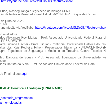
:
https://youtube.com/live/cfdJLDo0lk4?feature=share
tica, biossegurança e legislação do biólogo UFRJ
ção de Notas e Resultado Final Edital 54/2024 UFRJ Duque de Caxias
 de julho de 2025
 16h00
Transmissão via YouTube
https://youtube.com/live/cfdJLDo0lk4?feature=shar
o avaliadora.
arlos Alexandre Rey Matias - Prof. Associado Universidade Federal Rural d
 - PRESIDENTE;
arta Luciane Fischer - Profa. Titular - Pontifícia Universidade Católica do Par
alter dos Reis Pedreira Filho - Pesquisador Titular da FUNDACENTRO (
uprat Figueiredo de Segurança e Medicina do Trabalho, Centro Técnico Na
ábio Barbosa de Souza - Prof. Associado licenciado da Universidade Fe
uco;
ises Batista da Silva - Prof. Associado Universidade Federal do Pará
o Final: clique
aqui
MC-004: Genética e Evolução (FINALIZADO)
conteudo_programatico
ões homologadas