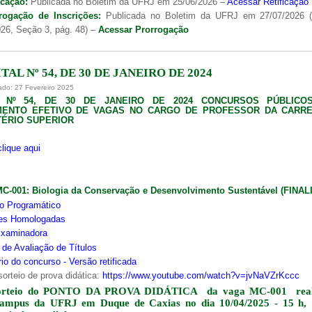
icação:
Publicada no Boletim da UFRJ em 25/06/2026 –
Acessar Retificação
rogação de Inscrições:
Publicada no Boletim da UFRJ em 27/07/2026 
26, Seção 3, pág. 48) –
Acessar Prorrogação
TAL Nº 54, DE 30 DE JANEIRO DE 2024
ado: 27 Fevereiro 2025
L Nº 54, DE 30 DE JANEIRO DE 2024 CONCURSOS PÚBLICO
MENTO EFETIVO DE VAGAS NO CARGO DE PROFESSOR DA CARRE
ÉRIO SUPERIOR
clique aqui
MC-001:
Biologia da Conservação e Desenvolvimento Sustentável (FINA
o Programático
ões Homologadas
xaminadora
s de Avaliação de Títulos
io do concurso - Versão retificada
sorteio de prova didática:
https://www.youtube.com/watch?v=jvNaVZrKccc
orteio do PONTO DA PROVA DIDÁTICA da vaga MC-001 real
campus da UFRJ em Duque de Caxias no dia 10/04/2025 - 15 h,