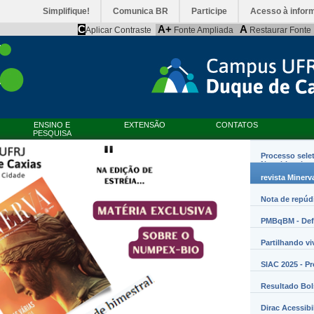
Simplifique!
Comunica BR
Participe
Acesso à infor
C
A+
A
Aplicar Contraste
Fonte Ampliada
Restaurar Fonte
ENSINO E
EXTENSÃO
CONTATOS
PESQUISA
Processo sele
Nanobiossist
revista Minerv
Nota de repúd
PMBqBM - Defe
Partilhando vi
SIAC 2025 - P
Resultado Bo
Dirac Acessibi