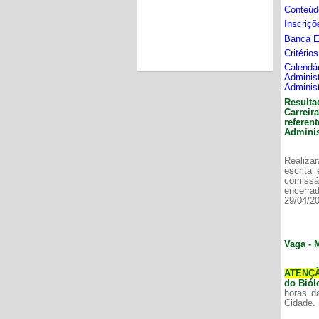
Conteúd
Inscriç
Banca 
Critério
Calend
Adminis
Adminis
Resulta
Carrei
refere
Adminis
Realizar
escrita
comissã
encerr
29/04/2
Vaga - 
ATENÇ
do Bió
horas d
Cidade.