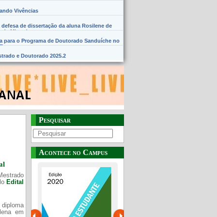
hando Vivências
 defesa de dissertação da aluna Rosilene de
 de Miranda
na para o Programa de Doutorado Sanduíche no
SE
trado e Doutorado 2025.2
Pesquisar
Acontece no Campus
al
Mestrado
elo
Edital
 diploma
Plena em