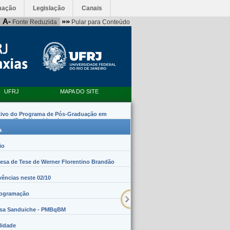
mação
Legislação
Canais
A-
»»
Fonte Reduzida
Pular para Conteúdo
UFRJ
MAPA DO SITE
tivo do Programa de Pós-Graduação em
emas (PpG Nanobiossistemas)
a
io
sa de Tese de Werner Florentino Brandão
vências neste 02/10
rogramação
lsa Sanduiche - PMBqBM
lidade