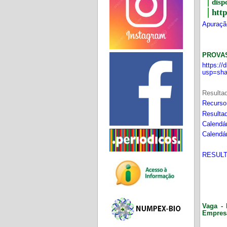
disp
htt
Apuração
PROVA
https:/
usp=sha
Resultad
Recurso
Resultad
Calendár
Calendár
RESULT
Vaga - 
Empres