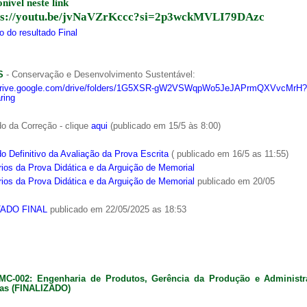
onível neste link
ps://youtu.be/jvNaVZrKccc?si=2p3wckMVLI79DAzc
 do resultado Final
S
- Conservação e Desenvolvimento Sustentável:
/drive.google.com/drive/folders/1G5XSR-gW2VSWqpWo5JeJAPrmQXVvcMrH?
ring
o da Correção - clique
aqui
(publicado em 15/5 às 8:00)
o Definitivo da Avaliação da Prova Escrita
( publicado em 16/5 as 11:55)
ios da Prova Didática e da Arguição de Memorial
ios da Prova Didática e da Arguição de Memorial
publicado em 20/05
ADO FINAL
publicado em 22/05/2025 as 18:53
MC-002: Engenharia de Produtos, Gerência da Produção e Administ
as (FINALIZADO)