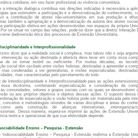
rática cotidiana, em seu fazer profissional ou vivência comunitária.
 a interação dialógica contribua nas direções indicadas é necessária a apl
ogias que estimulem a participação e a democratização do conhecimento, c
vo a contribuição de atores não-universitários em sua produção e difu
rias também a apropriação e a democratização da autoria dos atores sociai
a participação efetiva em ações desenvolvidas nos espaços da própria Univ
 Por se situar no campo das relações, pode-se dizer que a diretriz Interação 
 cerne dadimensão ética dos processos de Extensão Universitária.
disciplinaridade e Interprofissionalidade
ísmo dizer que a realidade social é complexa, mas talvez não o seja argum
r intervenção ou ação destinada a alterá-la deve levar em conta essa comp
a de se tornar estéril ou ineficiente. Por muitas décadas, as tecnol
ção social têm oscilado entre visões holistas, destinadas a apreender a com
, mas condenadas a ser generalistas, e visões especializadas, destinadas 
cidades, mas caracterizadas pelo parcelamento do todo.
iz de
Interdisciplinaridade e Interprofissionalidade
para as ações extensionist
 essa dicotomia, combinando especialização e consideração da comp
e às comunidades, setores e grupos sociais com os quais se desenvolvem 
nsão ou aos próprios objetivos e objetos dessas ações. O suposto dessa di
mbinação de especialização e visão holista pode ser materializada pela int
 conceitos e metodologias oriundos de várias disciplinas e áreas do conh
como pela construção de alianças intersetoriais, interorganizaci
fissionais. Dessa maneira, espera-se imprimir às ações de Extensão Univer
ncia teórica e operacional de que sua efetividade depende.
sociabilidade Ensino – Pesquisa - Extensão
iz Indissociabilidade Ensino – Pesquisa - Extensão reafirma a Extensão Univ