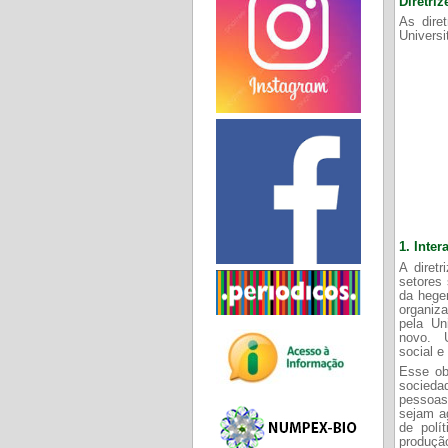
Diretriz
As dire
Univers
1.
Inter
A diretr
setores 
da hege
organiza
pela Un
novo. U
social e
Esse ob
sociedad
pessoas
sejam ag
de polí
produçã