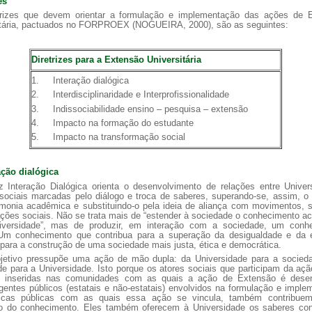
es
trizes que devem orientar a formulação e implementação das ações de 
itária, pactuados no FORPROEX (NOGUEIRA, 2000), são as seguintes:
Diretrizes para a Extensão Universitária
1. Interação dialógica
2. Interdisciplinaridade e Interprofissionalidade
3. Indissociabilidade ensino – pesquisa – extensão
4. Impacto na formação do estudante
5. Impacto na transformação social
ação dialógica
iz Interação Dialógica orienta o desenvolvimento de relações entre Unive
sociais marcadas pelo diálogo e troca de saberes, superando-se, assim, o
monia acadêmica e substituindo-o pela ideia de aliança com movimentos, s
ções sociais. Não se trata mais de “estender à sociedade o conhecimento 
iversidade”, mas de produzir, em interação com a sociedade, um conh
m conhecimento que contribua para a superação da desigualdade e da 
 para a construção de uma sociedade mais justa, ética e democrática.
jetivo pressupõe uma ação de mão dupla: da Universidade para a socied
e para a Universidade. Isto porque os atores sociais que participam da aç
 inseridas nas comunidades com as quais a ação de Extensão é desen
entes públicos (estatais e não-estatais) envolvidos na formulação e impl
ticas públicas com as quais essa ação se vincula, também contribu
o do conhecimento. Eles também oferecem à Universidade os saberes con