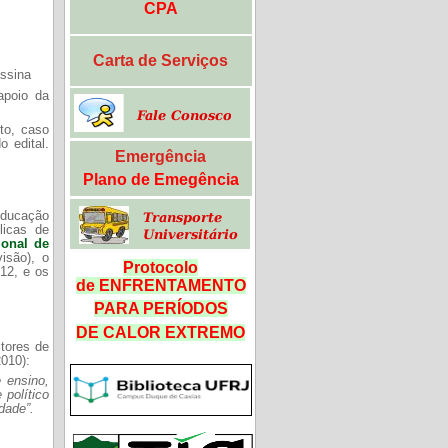
CPA
Carta de Serviços
assina
apoio da
ito, caso
 edital.
Emergência
Plano de Emegência
Educação
licas de
ional de
isão), o
Protocolo
12, e os
de ENFRENTAMENTO
PARA PERÍODOS
DE CALOR
EXTREMO
itores de
010):
e ensino,
 político
dade”.