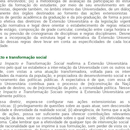
nela envolvidos; (iii) a metodologia de avaliação da participação do estu
cação da formação do estudante, por meio de seu envolvimento em at
nistas, depende também, no âmbito interno das Universidades, de um diálo
anente dos órgãos destinados ao fomento das ações extensionistas
os de gestão acadêmica da graduação e da pós-graduação, de forma a possi
ão efetiva das diretrizes de Extensão Universitária e da legislação vigen
ração normativa e legal deve orientar o estabelecimento de regras relaci
 estágio, composição de grade curricular, correlação entre carga horária e
os ou previsão de cronogramas de disciplinas e regras disciplinares. Desn
ue a incorporação da estrutura legal e normativa da Extensão Universi
ção dessas regras deve levar em conta as especificidades de cada loca
dade.
to e transformação social
riz
Impacto e Transformação Social
reafirma a Extensão Universitári
o pelo qual se estabelece a inter-relação da Universidade com os outros s
de, com vistas a uma atuação transformadora, voltada para os inte
ades da maioria da população, e propiciadora do desenvolvimento social e r
moramento das políticas públicas. A expectativa é de que, com essa dir
o Universitária contribua para o processo de (re)construção da Na
ade de destino, ou de (re)construção da
polis
, a comunidade política. Nesse
iz
Impacto e Transformação Sociais
imprime à Extensão Universitária um
lmente político.
sa diretriz, espera-se configurar nas ações extensionistas as se
ísticas: (i) privilegiamento de questões sobre as quais atuar, sem desconsid
dade e diversidade da realidade social; (ii) abrangência, de forma que a aç
o de ações, possa ser suficiente para oferecer contribuições relevante
mação da área, setor ou comunidade sobre o qual incide; (iii) efetividade n
ema. Cabe lembrar que a efetividade de qualquer tipo de intervenção socia
de racionalidade que se imprime à sua formulação, sem perder de vista os 