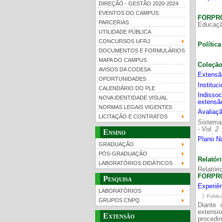
DIREÇÃO - GESTÃO 2020-2024
EVENTOS DO CAMPUS
FORP
PARCERIAS
Educação
UTILIDADE PÚBLICA
CONCURSOS UFRJ
Política
DOCUMENTOS E FORMULÁRIOS
MAPA DO CAMPUS
Coleção
UFRJ 100 anos
Gui
AVISOS DA CODESA
Extensão
OPORTUNIDADES
Instituc
CALENDÁRIO DO PLE
Indisso
NOVA IDENTIDADE VISUAL
extens
NORMAS LEGAIS VIGENTES
Avaliaç
LICITAÇÃO E CONTRATOS
Sistema
- Vol. 2
Ensino
Plano Na
GRADUAÇÃO
PÓS-GRADUAÇÃO
Relatóri
LABORATÓRIOS DIDÁTICOS
Relatóri
FORPR
Pesquisa
Experiên
LABORATÓRIOS
Public
GRUPOS CNPQ
Diante 
extensi
Extensão
procedim