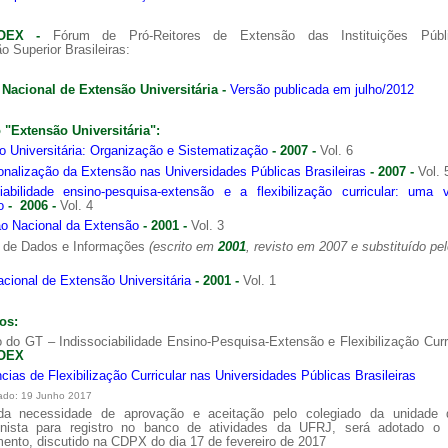
ROEX
-
Fórum de Pró-Reitores de Extensão das Instituições Públ
 Superior Brasileiras:
 Nacional de Extensão Universitária -
Versão publicada em julho/2012
 "Extensão Universitária":
a de boas práticas
PR-7 Canal Youtube
 Universitária: Organização e Sistematização
- 2007 -
Vol. 6
https://www.youtube.com/channel/UC46BbEKCwNCdJvi
ionalização da Extensão nas Universidades Públicas Brasileiras
- 2007
-
Vol. 
ciabilidade ensino-pesquisa-extensão e a flexibilização curricular: uma 
ão
-
2006
-
Vol. 4
ão Nacional da Extensão
- 2001
-
Vol. 3
 de Dados e Informações
(escrito em
2001
, revisto em 2007 e substituído pelo
cional de Extensão Universitária
-
2001 -
Vol. 1
os:
o do GT – Indissociabilidade Ensino-Pesquisa-Extensão e Flexibilização Curr
OEX
cias de Flexibilização Curricular nas Universidades Públicas Brasileiras
ado: 19 Junho 2017
da necessidade de aprovação e aceitação pelo colegiado da unidade
onista para registro no banco de atividades da UFRJ, será adotado o 
ento, discutido na CDPX do dia 17 de fevereiro de 2017