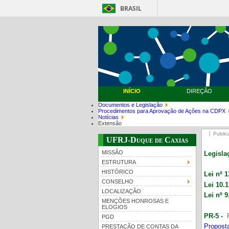
BRASIL
INÍCIO
DIREÇÃO
Documentos e Legislação
Procedimentos para Aprovação de Ações na CDPX
Notícias
Extensão
Public
UFRJ-Duque de Caxias
MISSÃO
Legisla
ESTRUTURA
HISTÓRICO
Lei nº 
CONSELHO
Lei 10.
LOCALIZAÇÃO
Lei nº 
MENÇÕES HONROSAS E
ELOGIOS
PR-5
-
P
PGD
Proposta
PRESTAÇÃO DE CONTAS DA