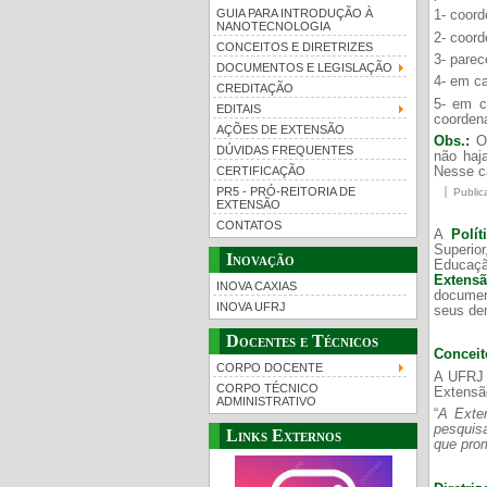
GUIA PARA INTRODUÇÃO À
1- coor
NANOTECNOLOGIA
2- coord
CONCEITOS E DIRETRIZES
3- pare
DOCUMENTOS E LEGISLAÇÃO
4- em ca
CREDITAÇÃO
5- em c
EDITAIS
coorden
AÇÕES DE EXTENSÃO
Obs.:
O
DÚVIDAS FREQUENTES
não haj
Nesse ca
CERTIFICAÇÃO
PR5 - PRÓ-REITORIA DE
Public
EXTENSÃO
CONTATOS
A
Polí
Superio
Inovação
Educaçã
Extens
INOVA CAXIAS
docume
INOVA UFRJ
seus de
Docentes e Técnicos
Conceit
CORPO DOCENTE
A UFRJ a
CORPO TÉCNICO
Extensã
ADMINISTRATIVO
“
A Exten
pesquisa
Links Externos
que prom