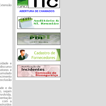
Extensão
ABERTURA DE CHAMADOS
rsidade e
 discurso
etores e
acumulado
ecimento
exclusão
ade e da
ão, sejam
volvida,
ementação
em com a
struídos