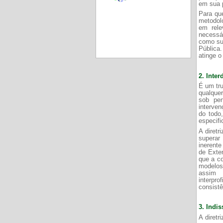
em sua p
Para que
metodol
em rele
necessá
como su
Pública.
atinge o
2.
Inter
É um tru
qualque
sob pen
interven
do todo
especifi
A diretr
superar
inerent
de Exte
que a co
modelos,
assim 
interpro
consistê
3.
Indis
A diretr