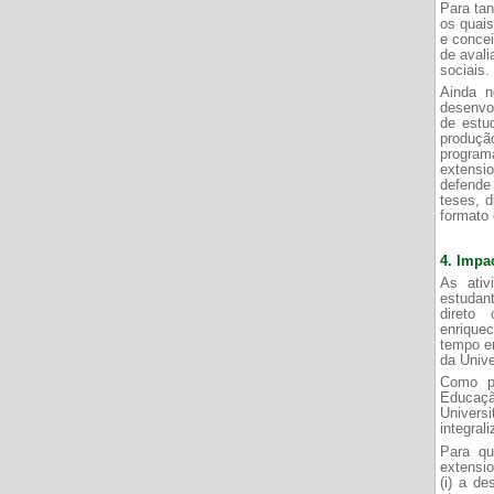
Para tan
os quais
e concei
de avali
sociais.
Ainda n
desenvo
de estu
produçã
program
extensi
defende
teses, d
formato 
4.
Impa
As ativ
estudan
direto
enrique
tempo em
da Unive
Como pr
Educaç
Universi
integral
Para qu
extensio
(i) a de