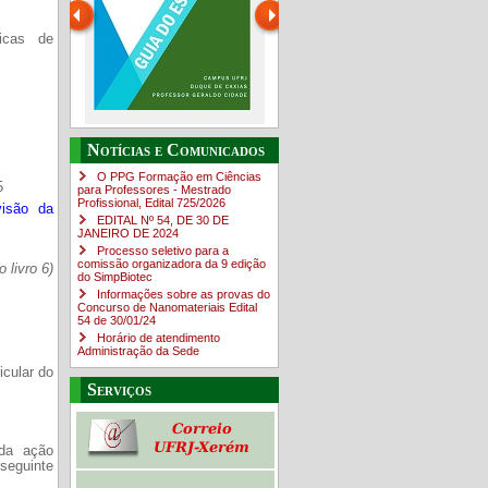
icas de
Guia do estudante
O Campus em Números
Notícias e Comunicados
4sNpOf3w
O PPG Formação em Ciências
5
para Professores - Mestrado
Profissional, Edital ​725/202​6
visão da
EDITAL Nº 54, DE 30 DE
JANEIRO DE 2024
Processo seletivo para a
comissão organizadora da 9 edição
 livro 6)
do SimpBiotec
Informações sobre as provas do
Concurso de Nanomateriais Edital
54 de 30/01/24
Horário de atendimento
Administração da Sede
icular do
Serviços
 da ação
seguinte