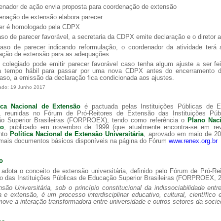
denador de ação envia proposta para coordenação de extensão
enação de extensão elabora parecer
cer é homologado pela CDPX
so de parecer favorável, a secretaria da CDPX emite declaração e o diretor 
aso de parecer indicando reformulação, o coordenador da atividade terá 
ação de extensão para as adequações
 colegiado pode emitir parecer favorável caso tenha algum ajuste a ser fe
a tempo hábil para passar por uma nova CDPX antes do encerramento do
so, a emissão da declaração fica condicionada aos ajustes.
ado: 19 Junho 2017
tica Nacional de Extensão
é pactuada pelas Instituições Públicas de 
r, reunidas no Fórum de Pró-Reitores de Extensão das Instituições Púb
o Superior Brasileiras (FORPROEX), tendo como referência o
Plano Nac
ão
,
publicado em novembro de 1999 (que atualmente encontra-se em rev
nto
Política Nacional de Extensão Universitária
,
aprovado em maio de 20
mais documentos básicos disponíveis na página do Fórum
www.renex.org.br
o
dota o conceito de extensão universitária, definido pelo Fórum de Pró-Re
o das Instituições Públicas de Educação Superior Brasileiras (FORPROEX, 2
são Universitária, sob o princípio constitucional da indissociabilidade entr
 e extensão, é um processo interdisciplinar educativo, cultural, científico e
ove a interação transformadora entre universidade e outros setores da socie