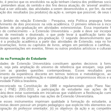
to, é preciso que os envolvidos na ação tenham clareza dos problemas soci
 pretendem atuar, do sentido e dos fins dessa atuação, do ‘arsenal’ analítico
tual a ser utilizado, das atividades a serem desenvolvidos e, por fim, da me
ação dos resultados (ou produtos) da ação e, sempre que possível, de seus
o âmbito da relação Extensão - Pesquisa, esta Política propugna fort
lvimento de dois processos na vida acadêmica. O primeiro refere-se à inco
dantes de pós-graduação em atividades extensionistas. Essa importante 
o do conhecimento – a Extensão Universitária – pode e deve ser incorpo
as de mestrado e doutorado, o que pode levar à qualificação tanto d
onistas quanto da própria pós-graduação. O segundo desenvolvimento que
 é a produção acadêmica a partir das atividades de Extensão, seja no fo
issertações, livros ou capítulos de livros, artigos em periódicos e cartilhas
de apresentações em eventos, filmes ou outros produtos artísticos e culturai
cto na Formação do Estudante
idades de Extensão Universitária constituem aportes decisivos à for
te, seja pela ampliação do universo de referência que ensejam, seja pelo
 com as grandes questões contemporâneas. Esses resultados possi
cimento da experiência discente em termos teóricos e metodológicos, 
 que permitem a reafirmação e materialização dos compromissos éticos e s
rsidade Pública brasileira.
econizado na Constituição de 1988 e regulamentado pelo Plano Nac
ão ( PNE) 2001-2010, a participação do estudante nas ações de E
tária deve estar sustentada em iniciativas que viabilizem a flexibização curri
ização dos créditos logrados nas ações de Extensão Universitária.
e esses instrumentos imprimam qualidade à formação do estudante, 
nistas devem possuir um projeto pedagógico que explicite três elementos es
signação do professor orientador; (ii) os objetivos da ação e as competê