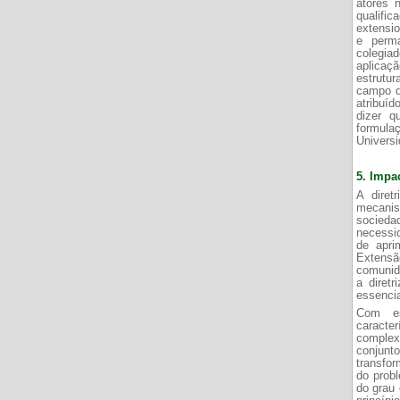
atores 
qualifi
extensio
e perm
colegiad
aplicaç
estrutu
campo de
atribuíd
dizer q
formula
Universi
5.
Impac
A diret
mecanism
socieda
necessid
de apri
Extensã
comunid
a diretr
essencia
Com es
caracter
complexi
conjunt
transfor
do probl
do grau 