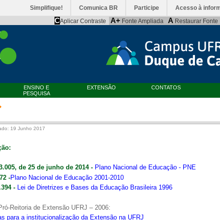
Simplifique!
Comunica BR
Participe
Acesso à infor
C
A+
A
Aplicar Contraste
Fonte Ampliada
Restaurar Fonte
ENSINO E
EXTENSÃO
CONTATOS
PESQUISA
ado: 19 Junho 2017
ção:
13.005, de 25 de junho de 2014
-
Plano Nacional de Educação - PNE
172
-
Plano Nacional de Educação 2001-2010
9.394
-
Lei de Diretrizes e Bases da Educação Brasileira 1996
ró-Reitoria de Extensão UFRJ – 2006:
s para a institucionalização da Extensão na UFRJ