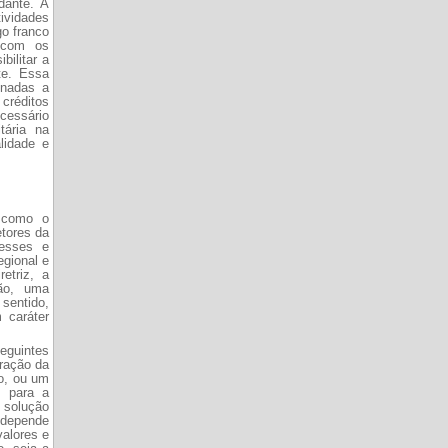
dante. A
ividades
go franco
 com os
bilitar a
te. Essa
onadas a
 créditos
ecessário
tária na
lidade e
a como o
etores da
resses e
egional e
etriz, a
ção, uma
 sentido,
 caráter
guintes
eração da
ão, ou um
s para a
a solução
l depende
valores e