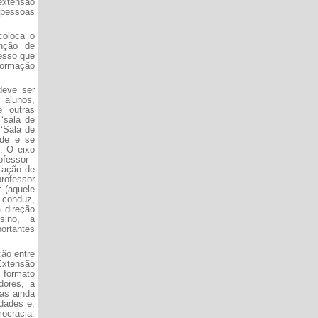
extensão
 pessoas
coloca o
nção de
cesso que
sformação
deve ser
 alunos,
e outras
‘sala de
 ‘Sala de
nde e se
s. O eixo
ofessor -
 ação de
rofessor
r (aquele
 conduz,
 direção
sino, a
portantes
ção entre
xtensão
 formato
dores, a
cas ainda
dades e,
mocracia.