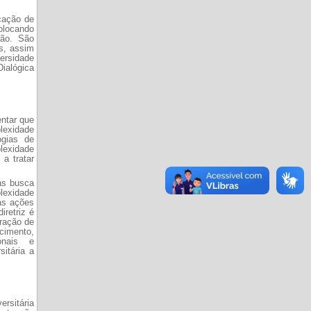
icação de
olocando
são. São
s, assim
ersidade
Dialógica
entar que
lexidade
ogias de
plexidade
a tratar
as busca
lexidade
as ações
retriz é
eração de
ecimento,
onais e
sitária a
ersitária