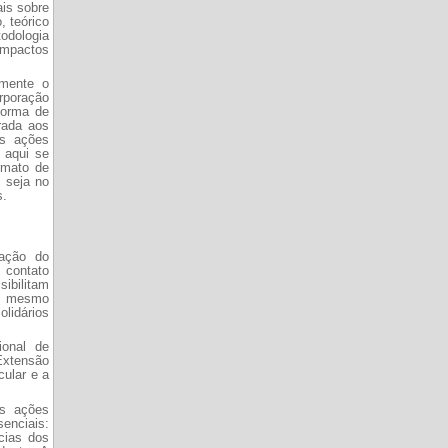
ais sobre
, teórico
todologia
 impactos
emente o
rporação
forma de
rada aos
as ações
 aqui se
rmato de
, seja no
s.
mação do
 contato
bilitam
ao mesmo
olidários
ional de
xtensão
cular e a
as ações
senciais:
ncias dos