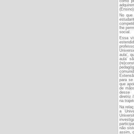
como pr
adquire
(Ensino)
No que 
estuda
competên
lhe perm
social.
Essa vi
estendi
profess
Univers
aula’, q
aula’ s
(re)cons
pedagógi
comunid
Extensã
para se 
que apo
de mãos
desse 
diretriz
na traje
Na relaç
a Univ
Univers
investi
particip
não sis
assim, c