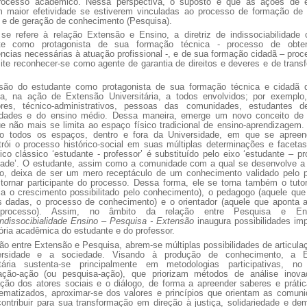
ocesso acadêmico. Nessa perspectiva, o suposto é que as ações de 
m maior efetividade se estiverem vinculadas ao processo de formação de
 e de geração de conhecimento (Pesquisa).
se refere à relação Extensão e Ensino, a diretriz de indissociabilidade 
nte como protagonista de sua formação técnica - processo de obte
cias necessárias à atuação profissional -, e de sua formação cidadã – pro
ite reconhecer-se como agente de garantia de direitos e deveres e de tran
são do estudante como protagonista de sua formação técnica e cidadã 
da, na ação de Extensão Universitária, a todos envolvidos; por exemplo,
ores, técnico-administrativos, pessoas das comunidades, estudantes d
idades e do ensino médio. Dessa maneira, emerge um novo conceito de 
ue não mais se limita ao espaço físico tradicional de ensino-aprendizagem.
ão todos os espaços, dentro e fora da Universidade, em que se apree
trói o processo histórico-social em suas múltiplas determinações e faceta
co clássico ‘estudante - professor’ é substituído pelo eixo ‘estudante – pr
ade’. O estudante, assim como a comunidade com a qual se desenvolve a
o, deixa de ser um mero receptáculo de um conhecimento validado pelo p
tornar participante do processo. Dessa forma, ele se torna também o tuto
ia o crescimento possibilitado pelo conhecimento), o pedagogo (aquele que
 dadas, o processo de conhecimento) e o orientador (aquele que aponta a
processo). Assim, no âmbito da relação entre Pesquisa e En
Indissocibialidade Ensino – Pesquisa - Extensão
inaugura possibilidades im
tória acadêmica do estudante e do professor.
ão entre Extensão e Pesquisa, abrem-se múltiplas possibilidades de articula
ersidade e a sociedade. Visando à produção de conhecimento, a E
itária sustenta-se principalmente em metodologias participativas, no
gação-ação (ou pesquisa-ação), que priorizam métodos de análise inova
ação dos atores sociais e o diálogo, de forma a apreender saberes e práti
tematizados, aproximar-se dos valores e princípios que orientam as comuni
ontribuir para sua transformação em direção à justiça, solidariedade e de