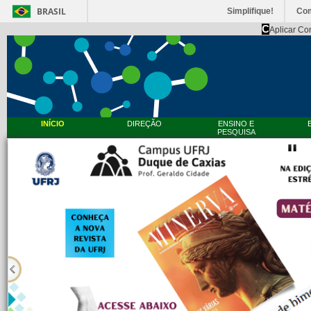
BRASIL
Simplifique!
Co
C
Aplicar Co
INÍCIO
DIREÇÃO
ENSINO E
PESQUISA