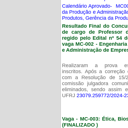
Calendário Aprovado- MC00
da Produção e Administraç
Produtos, Gerência da Prod
Resultado Final do Concu
de cargo de Professor 
regido pelo Edital nº 54 d
vaga MC-002 -
Engenharia
e Administração de Empre
Realizaram a prova esc
inscritos. Após a correção
com a Resolução de 15/
comissão julgadora comun
eliminados, sendo assim 
UFRJ
23079.259772/2024-2
Vaga - MC-003: Ética, Bi
(FINALIZADO )