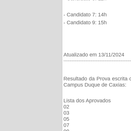
- Candidato 7: 14h
- Candidato 9: 15h
Atualizado em 13/11/2024
¨¨¨¨¨¨¨¨¨¨¨¨¨¨¨¨¨¨¨¨¨¨¨¨¨¨¨¨¨¨¨¨¨¨¨¨¨¨
Resultado da Prova escrita 
Campus Duque de Caxias:
Lista dos Aprovados
02
03
05
07