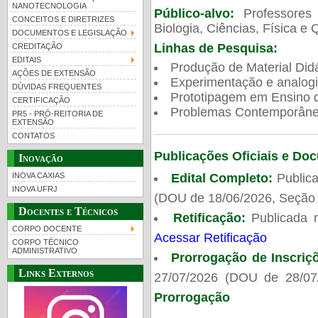
NANOTECNOLOGIA
Público-alvo:
Professores
CONCEITOS E DIRETRIZES
Biologia, Ciências, Física e 
DOCUMENTOS E LEGISLAÇÃO
Linhas de Pesquisa:
CREDITAÇÃO
EDITAIS
Produção de Material Didá
AÇÕES DE EXTENSÃO
Experimentação e analogi
DÚVIDAS FREQUENTES
Prototipagem em Ensino de
CERTIFICAÇÃO
Problemas Contemporâneo
PR5 - PRÓ-REITORIA DE
EXTENSÃO
CONTATOS
Publicações Oficiais e Do
Inovação
Edital Completo:
Publica
INOVA CAXIAS
INOVA UFRJ
(DOU de 18/06/2026, Seção 
Docentes e Técnicos
Retificação:
Publicada 
CORPO DOCENTE
Acessar Retificação
CORPO TÉCNICO
ADMINISTRATIVO
Prorrogação de Inscriç
Links Externos
27/07/2026 (DOU de 28/07
Prorrogação