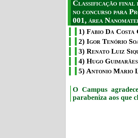
Classificação fina
no concurso para Pr
001, área Nanomater
1) Fabio Da Costa 
2) Igor Tenório So
3) Renato Luiz Siq
4) Hugo Guimarães
5) Antonio Mario 
O Campus agradece 
parabeniza aos que c