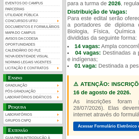
para a turma de
2026
, regu
EVENTOS DO CAMPUS
PARCERIAS
Distribuição de Vagas:
UTILIDADE PÚBLICA
Para este edital serão ofer
CONCURSOS UFRJ
a portadores de diploma 
DOCUMENTOS E FORMULÁRIOS
Biologia, Física, Químic
MAPA DO CAMPUS
UFRJ 100 anos
Guia de boas práticas
PR-
divididas da seguinte forma:
AVISOS DA CODESA
OPORTUNIDADES
14 vagas:
Ampla concorrê
htt
CALENDÁRIO DO PLE
04 vagas:
Destinadas a p
NOVA IDENTIDADE VISUAL
e indígenas;
NORMAS LEGAIS VIGENTES
01 vaga:
Destinada a pes
LICITAÇÃO E CONTRATOS
Ensino
⚠️ ATENÇÃO: INSCRIÇÕ
GRADUAÇÃO
16 de agosto de 2026.
PÓS-GRADUAÇÃO
LABORATÓRIOS DIDÁTICOS
As inscrições foram
Pesquisa
28/07/2026). Elas devem
internet através do formulár
LABORATÓRIOS
GRUPOS CNPQ
Acessar Formulário Eletrônico 
Extensão
GUIA PARA INTRODUÇÃO À