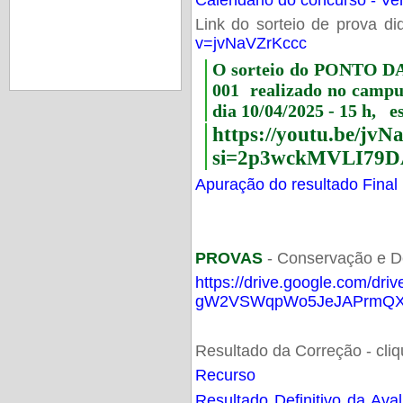
Link do sorteio de prova di
v=jvNaVZrKccc
O sorteio do PONTO 
001 realizado no camp
dia 10/04/2025 - 15 h, e
https://youtu.be/jv
si=2p3wckMVLI79D
Apuração do resultado Final
PROVAS
- Conservação e D
https://drive.google.com/dri
gW2VSWqpWo5JeJAPrmQXV
Resultado da Correção - cli
Recurso
Resultado Definitivo da Ava