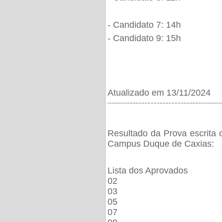
- Candidato 7: 14h
- Candidato 9: 15h
Atualizado em 13/11/2024
¨¨¨¨¨¨¨¨¨¨¨¨¨¨¨¨¨¨¨¨¨¨¨¨¨¨¨¨¨¨¨¨¨¨¨¨¨¨
Resultado da Prova escrita 
Campus Duque de Caxias:
Lista dos Aprovados
02
03
05
07