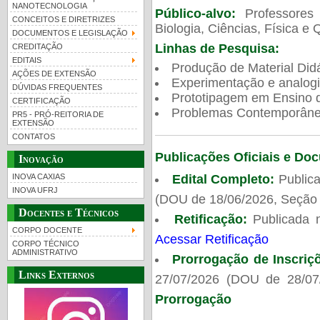
NANOTECNOLOGIA
Público-alvo:
Professores
CONCEITOS E DIRETRIZES
Biologia, Ciências, Física e 
DOCUMENTOS E LEGISLAÇÃO
Linhas de Pesquisa:
CREDITAÇÃO
EDITAIS
Produção de Material Didá
AÇÕES DE EXTENSÃO
Experimentação e analogi
DÚVIDAS FREQUENTES
Prototipagem em Ensino de
CERTIFICAÇÃO
Problemas Contemporâneo
PR5 - PRÓ-REITORIA DE
EXTENSÃO
CONTATOS
Publicações Oficiais e Do
Inovação
Edital Completo:
Publica
INOVA CAXIAS
INOVA UFRJ
(DOU de 18/06/2026, Seção 
Docentes e Técnicos
Retificação:
Publicada 
CORPO DOCENTE
Acessar Retificação
CORPO TÉCNICO
ADMINISTRATIVO
Prorrogação de Inscriç
Links Externos
27/07/2026 (DOU de 28/07
Prorrogação