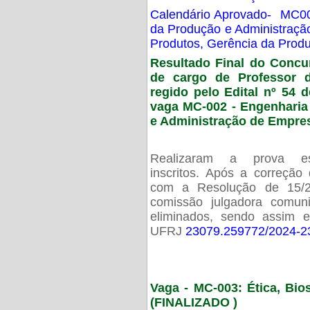
Calendário Aprovado- MC00
da Produção e Administraç
Produtos, Gerência da Prod
Resultado Final do Concu
de cargo de Professor 
regido pelo Edital nº 54 d
vaga MC-002 -
Engenharia
e Administração de Empre
Realizaram a prova esc
inscritos. Após a correção
com a Resolução de 15/
comissão julgadora comun
eliminados, sendo assim 
UFRJ
23079.259772/2024-2
Vaga - MC-003: Ética, Bi
(FINALIZADO )