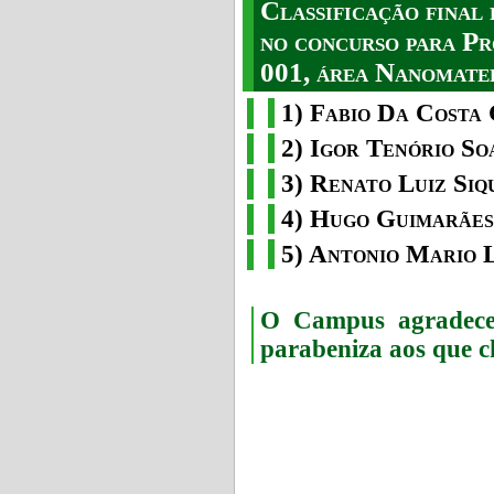
Classificação fina
no concurso para Pr
001, área Nanomater
1) Fabio Da Costa 
2) Igor Tenório So
3) Renato Luiz Siq
4) Hugo Guimarães
5) Antonio Mario 
O Campus agradece 
parabeniza aos que c