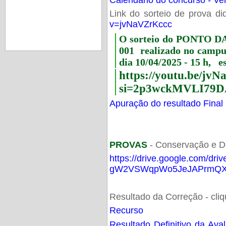
Link do sorteio de prova di
v=jvNaVZrKccc
O sorteio do PONTO 
001 realizado no camp
dia 10/04/2025 - 15 h, e
https://youtu.be/jv
si=2p3wckMVLI79D
Apuração do resultado Final
PROVAS
- Conservação e D
https://drive.google.com/dri
gW2VSWqpWo5JeJAPrmQXV
Resultado da Correção - cli
Recurso
Resultado Definitivo da Ava