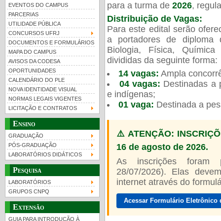
para a turma de
2026
, regu
EVENTOS DO CAMPUS
PARCERIAS
Distribuição de Vagas:
UTILIDADE PÚBLICA
Para este edital serão ofer
CONCURSOS UFRJ
a portadores de diploma 
DOCUMENTOS E FORMULÁRIOS
Biologia, Física, Químic
MAPA DO CAMPUS
UFRJ 100 anos
Guia de boas práticas
PR-
divididas da seguinte forma:
AVISOS DA CODESA
OPORTUNIDADES
14 vagas:
Ampla concorrê
htt
CALENDÁRIO DO PLE
04 vagas:
Destinadas a p
NOVA IDENTIDADE VISUAL
e indígenas;
NORMAS LEGAIS VIGENTES
01 vaga:
Destinada a pes
LICITAÇÃO E CONTRATOS
Ensino
⚠️ ATENÇÃO: INSCRIÇÕ
GRADUAÇÃO
16 de agosto de 2026.
PÓS-GRADUAÇÃO
LABORATÓRIOS DIDÁTICOS
As inscrições foram
Pesquisa
28/07/2026). Elas devem
internet através do formulár
LABORATÓRIOS
GRUPOS CNPQ
Acessar Formulário Eletrônico 
Extensão
GUIA PARA INTRODUÇÃO À