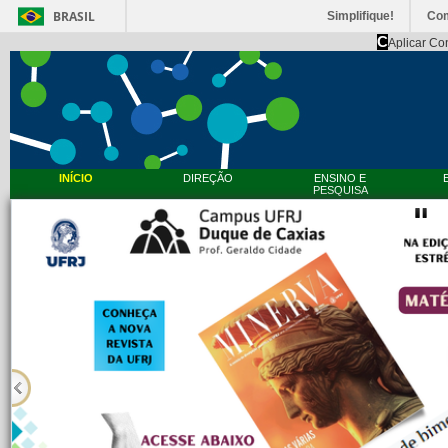
BRASIL
Simplifique!
Co
C
Aplicar Co
INÍCIO
DIREÇÃO
ENSINO E
PESQUISA