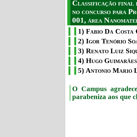
Classificação fina
no concurso para Pr
001, área Nanomater
1) Fabio Da Costa 
2) Igor Tenório So
3) Renato Luiz Siq
4) Hugo Guimarães
5) Antonio Mario 
O Campus agradece 
parabeniza aos que c