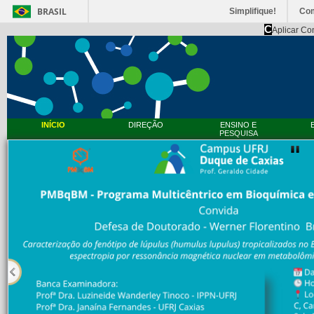
BRASIL
Simplifique!
Co
C
Aplicar Co
INÍCIO
DIREÇÃO
ENSINO E
PESQUISA