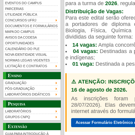
para a turma de
2026
, regu
EVENTOS DO CAMPUS
PARCERIAS
Distribuição de Vagas:
UTILIDADE PÚBLICA
Para este edital serão ofer
CONCURSOS UFRJ
a portadores de diploma 
DOCUMENTOS E FORMULÁRIOS
Biologia, Física, Químic
MAPA DO CAMPUS
UFRJ 100 anos
divididas da seguinte forma:
AVISOS DA CODESA
OPORTUNIDADES
14 vagas:
Ampla concorrê
CALENDÁRIO DO PLE
04 vagas:
Destinadas a p
NOVA IDENTIDADE VISUAL
e indígenas;
NORMAS LEGAIS VIGENTES
01 vaga:
Destinada a pes
LICITAÇÃO E CONTRATOS
Ensino
⚠️ ATENÇÃO: INSCRIÇÕ
GRADUAÇÃO
16 de agosto de 2026.
PÓS-GRADUAÇÃO
LABORATÓRIOS DIDÁTICOS
As inscrições foram
Pesquisa
28/07/2026). Elas devem
internet através do formulár
LABORATÓRIOS
GRUPOS CNPQ
Acessar Formulário Eletrônico 
Extensão
GUIA PARA INTRODUÇÃO À