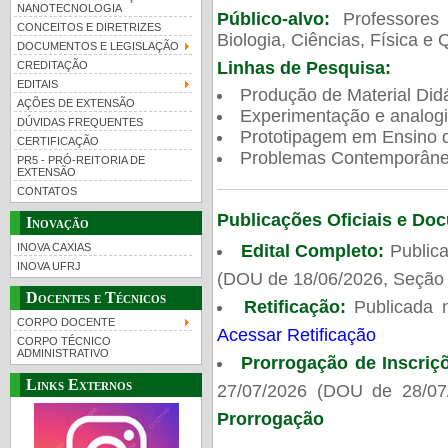
NANOTECNOLOGIA
Público-alvo:
Professores
CONCEITOS E DIRETRIZES
Biologia, Ciências, Física e 
DOCUMENTOS E LEGISLAÇÃO
Linhas de Pesquisa:
CREDITAÇÃO
EDITAIS
Produção de Material Didá
AÇÕES DE EXTENSÃO
Experimentação e analogi
DÚVIDAS FREQUENTES
Prototipagem em Ensino de
CERTIFICAÇÃO
Problemas Contemporâneo
PR5 - PRÓ-REITORIA DE
EXTENSÃO
CONTATOS
Publicações Oficiais e Do
Inovação
Edital Completo:
Publica
INOVA CAXIAS
INOVA UFRJ
(DOU de 18/06/2026, Seção 
Docentes e Técnicos
Retificação:
Publicada 
CORPO DOCENTE
Acessar Retificação
CORPO TÉCNICO
ADMINISTRATIVO
Prorrogação de Inscriç
Links Externos
27/07/2026 (DOU de 28/07
Prorrogação