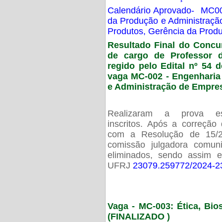
Calendário Aprovado- MC00
da Produção e Administraç
Produtos, Gerência da Prod
Resultado Final do Concu
de cargo de Professor 
regido pelo Edital nº 54 d
vaga MC-002 -
Engenharia
e Administração de Empre
Realizaram a prova esc
inscritos. Após a correção
com a Resolução de 15/
comissão julgadora comun
eliminados, sendo assim 
UFRJ
23079.259772/2024-2
Vaga - MC-003: Ética, Bi
(FINALIZADO )