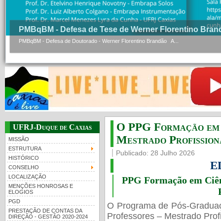
PMBqBM - Defesa de Tese de Werner Florentino Bran
PMBqBM - Defesa de Doutorado - Werner Florentino Brandão A...
O PPG Formação em C
UFRJ-Duque de Caxias
Mestrado Profissiona
MISSÃO
ESTRUTURA
Publicado: 28 Julho 2026
HISTÓRICO
E
CONSELHO
LOCALIZAÇÃO
PPG Formação em Ciênc
MENÇÕES HONROSAS E
ELOGIOS
PGD
O Programa de Pós-Gradua
PRESTAÇÃO DE CONTAS DA
Professores – Mestrado Profi
DIREÇÃO - GESTÃO 2020-2024