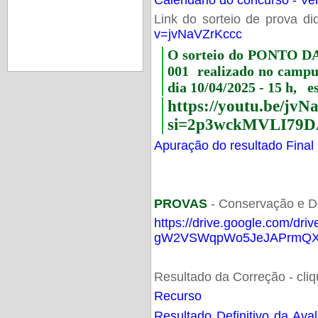
Link do sorteio de prova di
v=jvNaVZrKccc
O sorteio do PONTO 
001 realizado no camp
dia 10/04/2025 - 15 h, e
https://youtu.be/jv
si=2p3wckMVLI79D
Apuração do resultado Final
PROVAS
- Conservação e D
https://drive.google.com/dri
gW2VSWqpWo5JeJAPrmQXV
Resultado da Correção - cli
Recurso
Resultado Definitivo da Ava