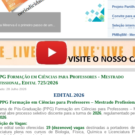
Projeto Partil
Convite para a
Barros Damião
Minerva é o primeiro passo de um...
Seleção inter
Exterior – PD
PMBqBM - Mes
PG Formação em Ciências para Professores - Mestrado
issional, Edital ​725/202​6
ado: 28 Julho 2026
EDITAL 2026
PPG Formação em Ciências para Professores – Mestrado Profission
ama de Pós-Graduação (PPG) Formação em Ciências para Professores – 
onal abre processo seletivo discente para a turma de
2026
, regulamentado p
2026
.
uição de Vagas:
e edital serão oferecidas
19 (dezenove) vagas
destinadas a portadores de
nciatura plena nos cursos de Biologia, Física, Química e Licenciatura 