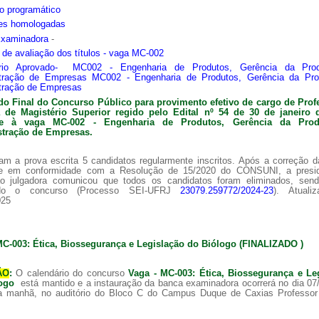
o programático
ões homologadas
Examinadora
-
s de avaliação dos títulos - vaga MC-002
ário Aprovado- MC002 - Engenharia de Produtos, Gerência da Pro
tração de Empresas MC002 - Engenharia de Produtos, Gerência da Pr
tração de Empresas
do Final do Concurso Público para provimento efetivo de cargo de Prof
ra de
Magistério Superior regido pelo Edital nº 54 de 30 de janeiro 
nte à vaga MC-002 -
Engenharia de Produtos, Gerência da Pro
tração de Empresas.
am a prova escrita 5 candidatos regularmente inscritos. Após a correção 
 e em conformidade com a Resolução de 15/2020 do CONSUNI, a presi
o julgadora comunicou que todos os candidatos foram eliminados, sen
ado o concurso (Processo SEI-UFRJ
23079.259772/2024-23
). Atuali
025
MC-003: Ética, Biossegurança e Legislação do Biólogo (FINALIZADO )
ÃO
:
O calendário do concurso
Vaga - MC-003: Ética, Biossegurança e Le
logo
está mantido e a instauração da banca examinadora ocorrerá no dia 07
a manhã, no auditório do Bloco C do Campus Duque de Caxias Professor