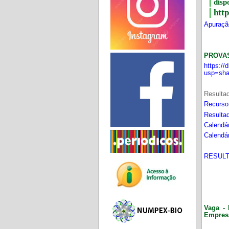
disp
htt
Apuração
PROVA
https:/
usp=sha
Resultad
Recurso
Resultad
Calendár
Calendár
RESULT
Vaga - 
Empres