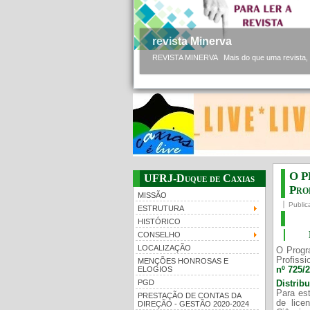
revista Minerva
REVISTA MINERVA Mais do que uma revista, a 
O P
UFRJ-Duque de Caxias
Prof
MISSÃO
Public
ESTRUTURA
HISTÓRICO
CONSELHO
LOCALIZAÇÃO
O Progr
Profissi
MENÇÕES HONROSAS E
nº 725/
ELOGIOS
PGD
Distrib
Para est
PRESTAÇÃO DE CONTAS DA
de lice
DIREÇÃO - GESTÃO 2020-2024