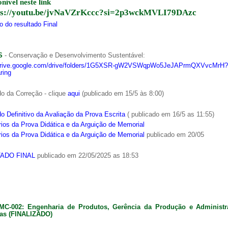
onível neste link
ps://youtu.be/jvNaVZrKccc?si=2p3wckMVLI79DAzc
 do resultado Final
S
- Conservação e Desenvolvimento Sustentável:
/drive.google.com/drive/folders/1G5XSR-gW2VSWqpWo5JeJAPrmQXVvcMrH?
ring
o da Correção - clique
aqui
(publicado em 15/5 às 8:00)
o Definitivo da Avaliação da Prova Escrita
( publicado em 16/5 as 11:55)
ios da Prova Didática e da Arguição de Memorial
ios da Prova Didática e da Arguição de Memorial
publicado em 20/05
ADO FINAL
publicado em 22/05/2025 as 18:53
MC-002: Engenharia de Produtos, Gerência da Produção e Administ
as (FINALIZADO)