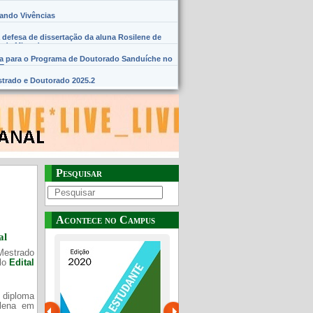
hando Vivências
 defesa de dissertação da aluna Rosilene de
 de Miranda
na para o Programa de Doutorado Sanduíche no
SE
trado e Doutorado 2025.2
Pesquisar
Acontece no Campus
al
Mestrado
elo
Edital
 diploma
Plena em