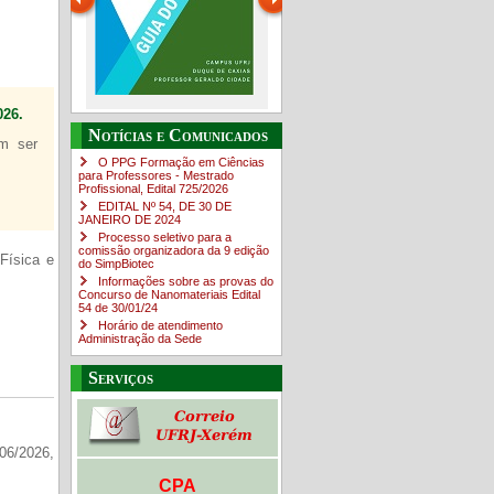
26.
Guia do estudante
O Campus em Números
Notícias e Comunicados
em ser
4sNpOf3w
O PPG Formação em Ciências
para Professores - Mestrado
Profissional, Edital ​725/202​6
EDITAL Nº 54, DE 30 DE
JANEIRO DE 2024
Processo seletivo para a
comissão organizadora da 9 edição
Física e
do SimpBiotec
Informações sobre as provas do
Concurso de Nanomateriais Edital
54 de 30/01/24
Horário de atendimento
Administração da Sede
Serviços
06/2026,
CPA