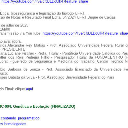
:
https://youtube.com/live/cfdJLDo0lk4?feature=share
tica, biossegurança e legislação do biólogo UFRJ
ção de Notas e Resultado Final Edital 54/2024 UFRJ Duque de Caxias
 de julho de 2025
 16h00
Transmissão via YouTube
https://youtube.com/live/cfdJLDo0lk4?feature=shar
o avaliadora.
arlos Alexandre Rey Matias - Prof. Associado Universidade Federal Rural d
 - PRESIDENTE;
arta Luciane Fischer - Profa. Titular - Pontifícia Universidade Católica do Par
alter dos Reis Pedreira Filho - Pesquisador Titular da FUNDACENTRO (
uprat Figueiredo de Segurança e Medicina do Trabalho, Centro Técnico Na
ábio Barbosa de Souza - Prof. Associado licenciado da Universidade Fe
uco;
ises Batista da Silva - Prof. Associado Universidade Federal do Pará
o Final: clique
aqui
MC-004: Genética e Evolução (FINALIZADO)
conteudo_programatico
ões homologadas