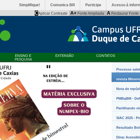
Simplifique!
Comunica BR
Participe
Acesso à infor
C
A+
A
Aplicar Contraste
Fonte Ampliada
Restaurar Fonte
ENSINO E
EXTENSÃO
CONTATOS
PESQUISA
Processo sele
Nanobiossist
revista Minerv
Nota de repúd
PMBqBM - Defe
Partilhando vi
SIAC 2025 - P
Resultado Bo
Dirac Acessibi