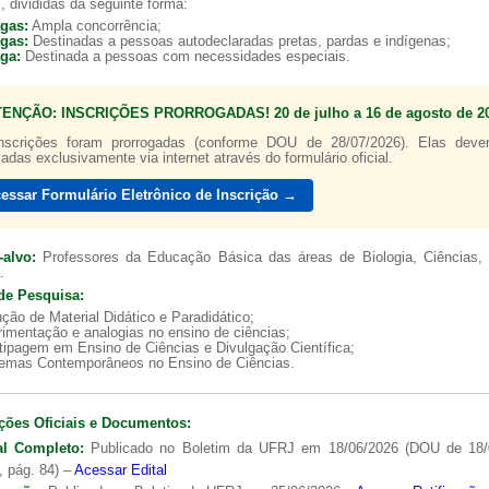
, divididas da seguinte forma:
agas:
Ampla concorrência;
agas:
Destinadas a pessoas autodeclaradas pretas, pardas e indígenas;
aga:
Destinada a pessoas com necessidades especiais.
TENÇÃO: INSCRIÇÕES PRORROGADAS! 20 de julho a 16 de agosto de 20
a de boas práticas
PR-7 Canal Youtube
nscrições foram prorrogadas (conforme DOU de 28/07/2026). Elas dev
zadas exclusivamente via internet através do formulário oficial.
https://www.youtube.com/channel/UC46BbEKCwNCdJvi
essar Formulário Eletrônico de Inscrição →
-alvo:
Professores da Educação Básica das áreas de Biologia, Ciências, 
.
de Pesquisa:
ção de Material Didático e Paradidático;
imentação e analogias no ensino de ciências;
tipagem em Ensino de Ciências e Divulgação Científica;
lemas Contemporâneos no Ensino de Ciências.
ções Oficiais e Documentos:
al Completo:
Publicado no Boletim da UFRJ em 18/06/2026 (DOU de 18/
, pág. 84) –
Acessar Edital