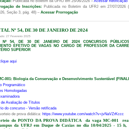
icação:
Publicada no Boletim da UFRJ em 25/06/2026 –
Acessar Retificação
rogação de Inscrições:
Publicada no Boletim da UFRJ em 27/07/2026 
26, Seção 3, pág. 48) –
Acessar Prorrogação
TAL Nº 54, DE 30 DE JANEIRO DE 2024
ado: 27 Fevereiro 2025
L Nº 54, DE 30 DE JANEIRO DE 2024 CONCURSOS PÚBLICO
MENTO EFETIVO DE VAGAS NO CARGO DE PROFESSOR DA CARRE
ÉRIO SUPERIOR
clique aqui
MC-001:
Biologia da Conservação e Desenvolvimento Sustentável (FINA
o Programático
ões Homologadas
xaminadora
s de Avaliação de Títulos
io do concurso - Versão retificada
sorteio de prova didática:
https://www.youtube.com/watch?v=jvNaVZrKccc
orteio do PONTO DA PROVA DIDÁTICA da vaga MC-001 real
campus da UFRJ em Duque de Caxias no dia 10/04/2025 - 15 h,