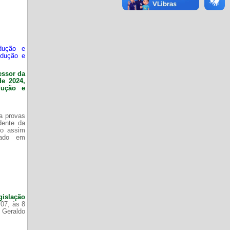
dução e
odução e
essor da
de 2024,
dução e
da provas
dente da
do assim
zado em
gislação
/07, às 8
 Geraldo