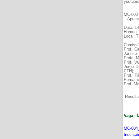
youtube
MC-003 É
- Apura
Data: 14
Horário:
Local: 
Comissã
Prof. C
Janeiro
Profa. M
Prof. W
Jorge D
CTN);
Prof. F
Pernamb
Prof. Mo
Resultad
Vaga - 
MC-004_
Inscriç