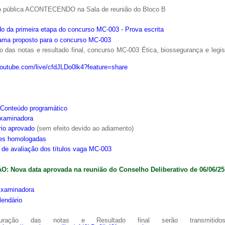
o pública ACONTECENDO na Sala de reunião do Bloco B
o da primeira etapa do concurso MC-003 - Prova escrita
ama proposto para o concurso MC-003
 das notas e resultado final, concurso MC-003 Ética, biossegurança e legi
youtube.com/live/cfdJLDo0lk4?feature=share
Conteúdo programático
xaminadora
rio aprovado
(sem efeito devido ao adiamento)
ões homologadas
s de avaliação dos títulos vaga MC-003
: Nova data aprovada na reunião do Conselho Deliberativo de 06/06/25
xaminadora
lendário
ração das notas e Resultado final serão transmitido