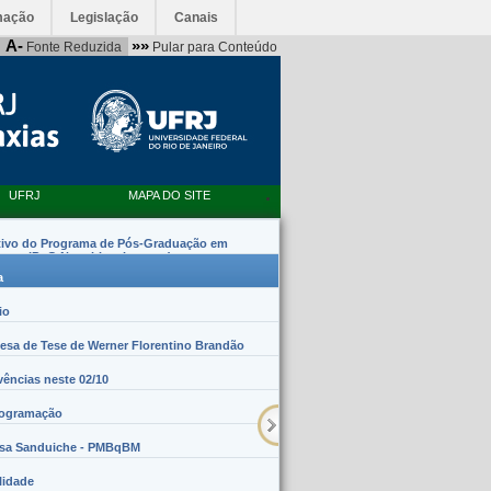
mação
Legislação
Canais
A-
»»
Fonte Reduzida
Pular para Conteúdo
UFRJ
MAPA DO SITE
tivo do Programa de Pós-Graduação em
emas (PpG Nanobiossistemas)
a
io
sa de Tese de Werner Florentino Brandão
vências neste 02/10
rogramação
lsa Sanduiche - PMBqBM
lidade