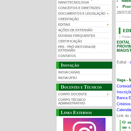
Retif
NANOTECNOLOGIA
Pror
CONCEITOS E DIRETRIZES
28/07/20
DOCUMENTOS E LEGISLAÇÃO
CREDITAÇÃO
EDITAIS
EDI
AÇÕES DE EXTENSÃO
DÚVIDAS FREQUENTES
Public
CERTIFICAÇÃO
EDITA
PROVI
PR5 - PRÓ-REITORIA DE
MAGIST
EXTENSÃO
CONTATOS
Edital -
Inovação
INOVA CAXIAS
INOVA UFRJ
Vaga - 
Conteúd
Docentes e Técnicos
Inscriç
CORPO DOCENTE
Banca E
CORPO TÉCNICO
ADMINISTRATIVO
Critério
Calendár
Links Externos
Link do 
O s
no 