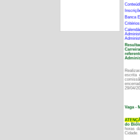
Conteúd
Inscriç
Banca 
Critério
Calend
Adminis
Adminis
Resulta
Carrei
refere
Adminis
Realizar
escrita
comissã
encerr
29/04/2
Vaga - 
ATENÇ
do Bió
horas d
Cidade.