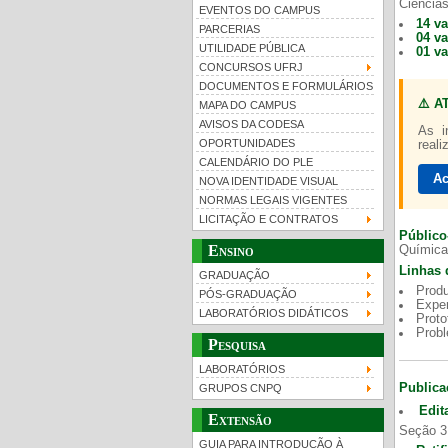
Ciências
EVENTOS DO CAMPUS
14 v
PARCERIAS
04 v
UTILIDADE PÚBLICA
01 v
CONCURSOS UFRJ
DOCUMENTOS E FORMULÁRIOS
⚠️ A
MAPA DO CAMPUS
UFRJ 100 anos
Gui
AVISOS DA CODESA
As i
OPORTUNIDADES
reali
CALENDÁRIO DO PLE
Ac
NOVA IDENTIDADE VISUAL
NORMAS LEGAIS VIGENTES
LICITAÇÃO E CONTRATOS
Público
Ensino
Química
Linhas 
GRADUAÇÃO
Produ
PÓS-GRADUAÇÃO
Exper
LABORATÓRIOS DIDÁTICOS
Proto
Prob
Pesquisa
LABORATÓRIOS
Publica
GRUPOS CNPQ
Edit
Extensão
Seção 3
GUIA PARA INTRODUÇÃO À