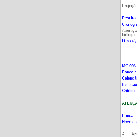
Projeçã
Resultad
Cronogr
Apuração
biólogo
https://
MC-003 
Banca e
Calendá
Inscriç
Critério
ATENÇÂO
Banca E
Novo ca
A Apu