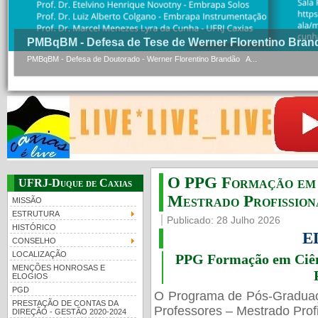
PMBqBM - Defesa de Tese de Werner Florentino Bran
PMBqBM - Defesa de Doutorado - Werner Florentino Brandão A...
O PPG Formação em C
UFRJ-Duque de Caxias
Mestrado Profissiona
MISSÃO
ESTRUTURA
Publicado: 28 Julho 2026
HISTÓRICO
E
CONSELHO
LOCALIZAÇÃO
PPG Formação em Ciênc
MENÇÕES HONROSAS E
ELOGIOS
PGD
O Programa de Pós-Gradua
PRESTAÇÃO DE CONTAS DA
Professores – Mestrado Profi
DIREÇÃO - GESTÃO 2020-2024