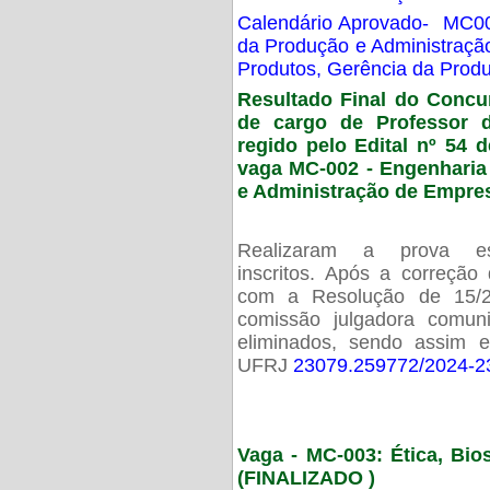
Calendário Aprovado- MC00
da Produção e Administraç
Produtos, Gerência da Prod
Resultado Final do Concu
de cargo de Professor 
regido pelo Edital nº 54 d
vaga MC-002 -
Engenharia
e Administração de Empre
Realizaram a prova esc
inscritos. Após a correção
com a Resolução de 15/
comissão julgadora comun
eliminados, sendo assim 
UFRJ
23079.259772/2024-2
Vaga - MC-003: Ética, Bi
(FINALIZADO )