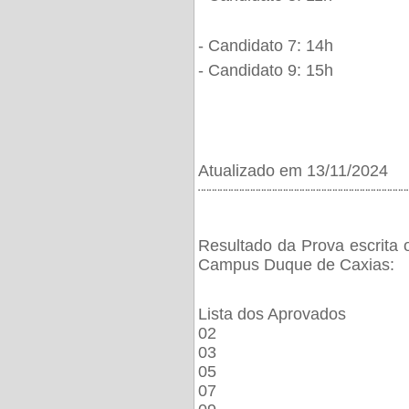
- Candidato 7: 14h
- Candidato 9: 15h
Atualizado em 13/11/2024
¨¨¨¨¨¨¨¨¨¨¨¨¨¨¨¨¨¨¨¨¨¨¨¨¨¨¨¨¨¨¨¨¨¨¨¨¨¨
Resultado da Prova escrita 
Campus Duque de Caxias:
Lista dos Aprovados
02
03
05
07