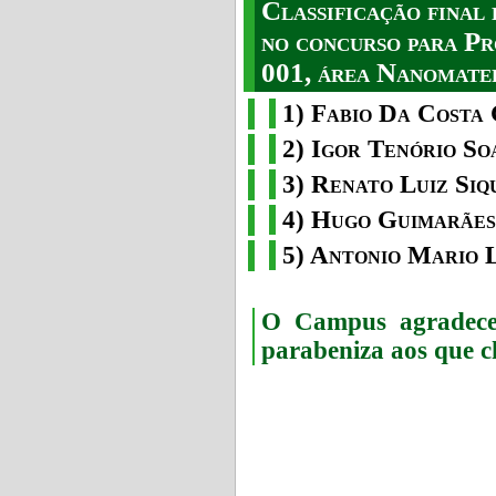
Classificação fina
no concurso para Pr
001, área Nanomater
1) Fabio Da Costa 
2) Igor Tenório So
3) Renato Luiz Siq
4) Hugo Guimarães
5) Antonio Mario 
O Campus agradece 
parabeniza aos que c