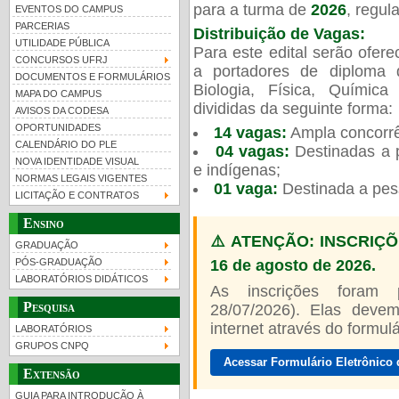
para a turma de
2026
, regu
EVENTOS DO CAMPUS
PARCERIAS
Distribuição de Vagas:
UTILIDADE PÚBLICA
Para este edital serão ofer
CONCURSOS UFRJ
a portadores de diploma 
DOCUMENTOS E FORMULÁRIOS
Biologia, Física, Químic
MAPA DO CAMPUS
UFRJ 100 anos
divididas da seguinte forma:
AVISOS DA CODESA
OPORTUNIDADES
14 vagas:
Ampla concorrê
CALENDÁRIO DO PLE
04 vagas:
Destinadas a p
NOVA IDENTIDADE VISUAL
e indígenas;
NORMAS LEGAIS VIGENTES
01 vaga:
Destinada a pes
LICITAÇÃO E CONTRATOS
Ensino
⚠️ ATENÇÃO: INSCRIÇÕ
GRADUAÇÃO
16 de agosto de 2026.
PÓS-GRADUAÇÃO
LABORATÓRIOS DIDÁTICOS
As inscrições foram
Pesquisa
28/07/2026). Elas devem
internet através do formulár
LABORATÓRIOS
GRUPOS CNPQ
Acessar Formulário Eletrônico 
Extensão
GUIA PARA INTRODUÇÃO À