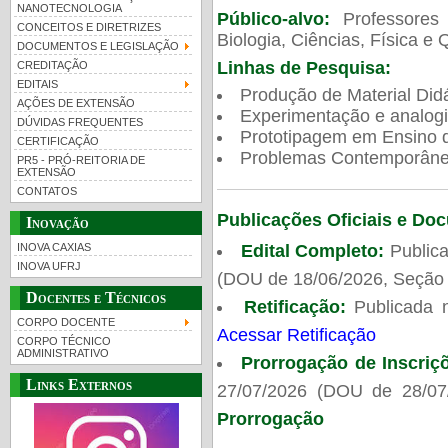
NANOTECNOLOGIA
Público-alvo:
Professores
CONCEITOS E DIRETRIZES
Biologia, Ciências, Física e 
DOCUMENTOS E LEGISLAÇÃO
Linhas de Pesquisa:
CREDITAÇÃO
EDITAIS
Produção de Material Didá
AÇÕES DE EXTENSÃO
Experimentação e analogi
DÚVIDAS FREQUENTES
Prototipagem em Ensino de
CERTIFICAÇÃO
Problemas Contemporâneo
PR5 - PRÓ-REITORIA DE
EXTENSÃO
CONTATOS
Publicações Oficiais e Do
Inovação
Edital Completo:
Publica
INOVA CAXIAS
INOVA UFRJ
(DOU de 18/06/2026, Seção 
Docentes e Técnicos
Retificação:
Publicada 
CORPO DOCENTE
Acessar Retificação
CORPO TÉCNICO
ADMINISTRATIVO
Prorrogação de Inscriç
Links Externos
27/07/2026 (DOU de 28/07
Prorrogação