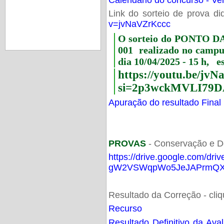
Link do sorteio de prova di
v=jvNaVZrKccc
O sorteio do PONTO 
001 realizado no camp
dia 10/04/2025 - 15 h, e
https://youtu.be/jv
si=2p3wckMVLI79D
Apuração do resultado Final
PROVAS
- Conservação e D
https://drive.google.com/dri
gW2VSWqpWo5JeJAPrmQXV
Resultado da Correção - cli
Recurso
Resultado Definitivo da Ava