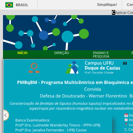
BRASIL
Simplifique!
Co
C
Aplicar Co
INÍCIO
DIREÇÃO
ENSINO E
PESQUISA