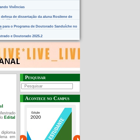
hando Vivências
 defesa de dissertação da aluna Rosilene de
 de Miranda
na para o Programa de Doutorado Sanduíche no
SE
trado e Doutorado 2025.2
Pesquisar
Acontece no Campus
al
Mestrado
elo
Edital
 diploma
Plena em