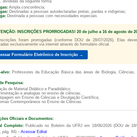
, divididas da seguinte forma:
agas:
Ampla concorrência;
agas:
Destinadas a pessoas autodeclaradas pretas, pardas e indígenas;
aga:
Destinada a pessoas com necessidades especiais.
TENÇÃO: INSCRIÇÕES PRORROGADAS! 20 de julho a 16 de agosto de 20
a de boas práticas
PR-7 Canal Youtube
nscrições foram prorrogadas (conforme DOU de 28/07/2026). Elas dev
zadas exclusivamente via internet através do formulário oficial.
https://www.youtube.com/channel/UC46BbEKCwNCdJvi
essar Formulário Eletrônico de Inscrição →
-alvo:
Professores da Educação Básica das áreas de Biologia, Ciências, 
.
de Pesquisa:
ção de Material Didático e Paradidático;
imentação e analogias no ensino de ciências;
tipagem em Ensino de Ciências e Divulgação Científica;
lemas Contemporâneos no Ensino de Ciências.
ções Oficiais e Documentos:
al Completo:
Publicado no Boletim da UFRJ em 18/06/2026 (DOU de 18/
, pág. 84) –
Acessar Edital