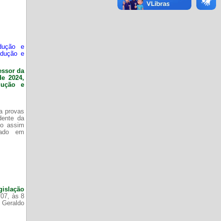
dução e
odução e
essor da
de 2024,
dução e
da provas
dente da
do assim
zado em
gislação
/07, às 8
 Geraldo