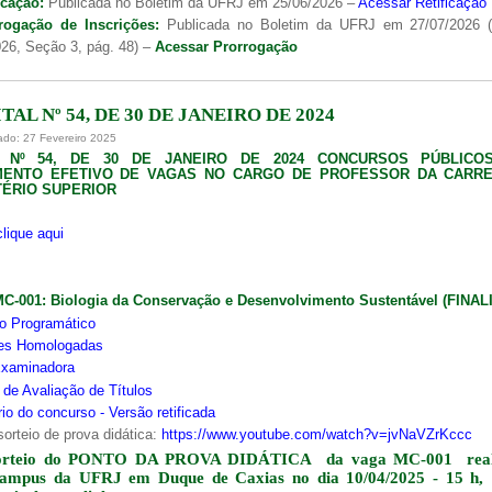
icação:
Publicada no Boletim da UFRJ em 25/06/2026 –
Acessar Retificação
rogação de Inscrições:
Publicada no Boletim da UFRJ em 27/07/2026 
26, Seção 3, pág. 48) –
Acessar Prorrogação
TAL Nº 54, DE 30 DE JANEIRO DE 2024
ado: 27 Fevereiro 2025
L Nº 54, DE 30 DE JANEIRO DE 2024 CONCURSOS PÚBLICO
MENTO EFETIVO DE VAGAS NO CARGO DE PROFESSOR DA CARRE
ÉRIO SUPERIOR
clique aqui
MC-001:
Biologia da Conservação e Desenvolvimento Sustentável (FINA
o Programático
ões Homologadas
xaminadora
s de Avaliação de Títulos
io do concurso - Versão retificada
sorteio de prova didática:
https://www.youtube.com/watch?v=jvNaVZrKccc
orteio do PONTO DA PROVA DIDÁTICA da vaga MC-001 real
campus da UFRJ em Duque de Caxias no dia 10/04/2025 - 15 h,