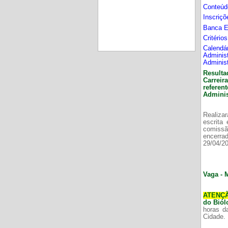
Conteúd
Inscriç
Banca 
Critério
Calend
Adminis
Adminis
Resulta
Carrei
refere
Adminis
Realizar
escrita
comissã
encerr
29/04/2
Vaga - 
ATENÇ
do Bió
horas d
Cidade.