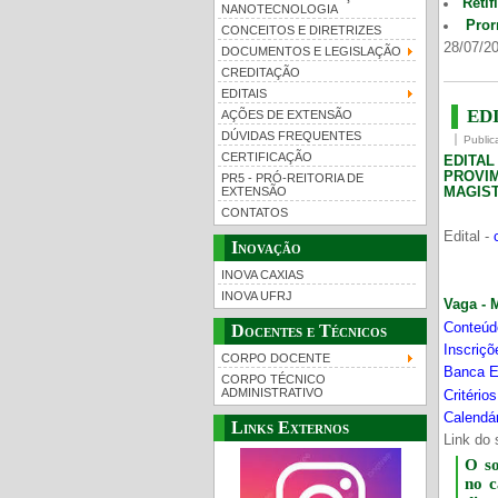
Retif
NANOTECNOLOGIA
Pror
CONCEITOS E DIRETRIZES
28/07/20
DOCUMENTOS E LEGISLAÇÃO
CREDITAÇÃO
EDITAIS
EDI
AÇÕES DE EXTENSÃO
DÚVIDAS FREQUENTES
Public
CERTIFICAÇÃO
EDITA
PROVI
PR5 - PRÓ-REITORIA DE
MAGIST
EXTENSÃO
CONTATOS
Edital -
Inovação
INOVA CAXIAS
INOVA UFRJ
Vaga - 
Conteúd
Docentes e Técnicos
Inscriç
CORPO DOCENTE
Banca E
CORPO TÉCNICO
ADMINISTRATIVO
Critério
Calendár
Links Externos
Link do 
O s
no 