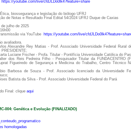
:
https://youtube.com/live/cfdJLDo0lk4?feature=share
tica, biossegurança e legislação do biólogo UFRJ
ção de Notas e Resultado Final Edital 54/2024 UFRJ Duque de Caxias
 de julho de 2025
 16h00
Transmissão via YouTube
https://youtube.com/live/cfdJLDo0lk4?feature=shar
o avaliadora.
arlos Alexandre Rey Matias - Prof. Associado Universidade Federal Rural d
 - PRESIDENTE;
arta Luciane Fischer - Profa. Titular - Pontifícia Universidade Católica do Par
alter dos Reis Pedreira Filho - Pesquisador Titular da FUNDACENTRO (
uprat Figueiredo de Segurança e Medicina do Trabalho, Centro Técnico Na
ábio Barbosa de Souza - Prof. Associado licenciado da Universidade Fe
uco;
ises Batista da Silva - Prof. Associado Universidade Federal do Pará
o Final: clique
aqui
MC-004: Genética e Evolução (FINALIZADO)
conteudo_programatico
ões homologadas