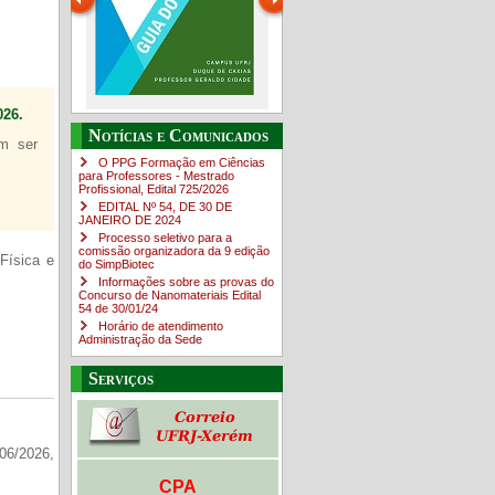
26.
Guia do estudante
O Campus em Números
Notícias e Comunicados
em ser
4sNpOf3w
O PPG Formação em Ciências
para Professores - Mestrado
Profissional, Edital ​725/202​6
EDITAL Nº 54, DE 30 DE
JANEIRO DE 2024
Processo seletivo para a
comissão organizadora da 9 edição
Física e
do SimpBiotec
Informações sobre as provas do
Concurso de Nanomateriais Edital
54 de 30/01/24
Horário de atendimento
Administração da Sede
Serviços
06/2026,
CPA