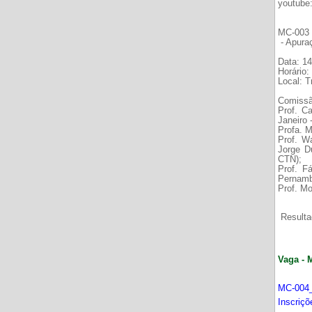
youtube
MC-003 É
- Apura
Data: 14
Horário:
Local: 
Comissã
Prof. C
Janeiro
Profa. M
Prof. W
Jorge D
CTN);
Prof. F
Pernamb
Prof. Mo
Resultad
Vaga - 
MC-004_
Inscriç