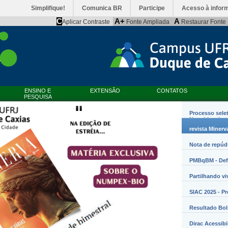
Simplifique!
Comunica BR
Participe
Acesso à infor
C
A+
A
Aplicar Contraste
Fonte Ampliada
Restaurar Fonte
ENSINO E
EXTENSÃO
CONTATOS
PESQUISA
Processo sele
Nanobiossist
revista Minerv
Nota de repúd
PMBqBM - Defe
Partilhando vi
SIAC 2025 - P
Resultado Bo
Dirac Acessibi