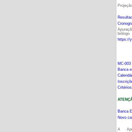
Projeçã
Resultad
Cronogr
Apuração
biólogo
https://
MC-003 
Banca e
Calendá
Inscriç
Critério
ATENÇÂO
Banca E
Novo ca
A Apu