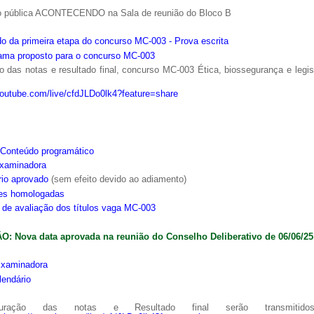
o pública ACONTECENDO na Sala de reunião do Bloco B
o da primeira etapa do concurso MC-003 - Prova escrita
ama proposto para o concurso MC-003
 das notas e resultado final, concurso MC-003 Ética, biossegurança e legi
youtube.com/live/cfdJLDo0lk4?feature=share
Conteúdo programático
xaminadora
rio aprovado
(sem efeito devido ao adiamento)
ões homologadas
s de avaliação dos títulos vaga MC-003
: Nova data aprovada na reunião do Conselho Deliberativo de 06/06/25
xaminadora
lendário
ração das notas e Resultado final serão transmitido