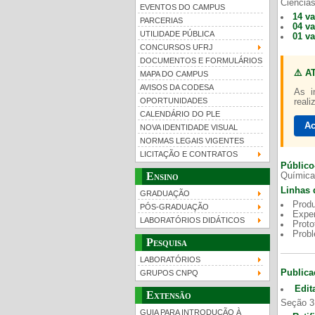
Ciências
EVENTOS DO CAMPUS
14 v
PARCERIAS
04 v
UTILIDADE PÚBLICA
01 v
CONCURSOS UFRJ
DOCUMENTOS E FORMULÁRIOS
⚠️ A
MAPA DO CAMPUS
UFRJ 100 anos
Gui
AVISOS DA CODESA
As i
OPORTUNIDADES
reali
CALENDÁRIO DO PLE
Ac
NOVA IDENTIDADE VISUAL
NORMAS LEGAIS VIGENTES
LICITAÇÃO E CONTRATOS
Público
Ensino
Química
Linhas 
GRADUAÇÃO
Produ
PÓS-GRADUAÇÃO
Exper
LABORATÓRIOS DIDÁTICOS
Proto
Prob
Pesquisa
LABORATÓRIOS
Publica
GRUPOS CNPQ
Edit
Extensão
Seção 3
GUIA PARA INTRODUÇÃO À