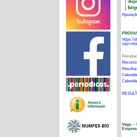
disp
htt
Apuração
PROVA
https:/
usp=sha
Resultad
Recurso
Resultad
Calendár
Calendár
RESULT
Vaga - 
Empres