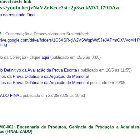
onível neste link
ps://youtu.be/jvNaVZrKccc?si=2p3wckMVLI79DAzc
 do resultado Final
S
- Conservação e Desenvolvimento Sustentável:
/drive.google.com/drive/folders/1G5XSR-gW2VSWqpWo5JeJAPrmQXVvcMrH?
ring
o da Correção - clique
aqui
(publicado em 15/5 às 8:00)
o Definitivo da Avaliação da Prova Escrita
( publicado em 16/5 as 11:55)
ios da Prova Didática e da Arguição de Memorial
ios da Prova Didática e da Arguição de Memorial
publicado em 20/05
ADO FINAL
publicado em 22/05/2025 as 18:53
MC-002: Engenharia de Produtos, Gerência da Produção e Administ
as (FINALIZADO)