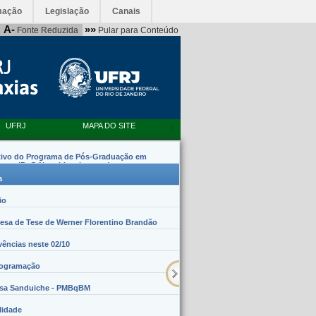
mação
Legislação
Canais
A-
»»
Fonte Reduzida
Pular para Conteúdo
UFRJ
MAPA DO SITE
tivo do Programa de Pós-Graduação em
emas (PpG Nanobiossistemas)
a
io
sa de Tese de Werner Florentino Brandão
vências neste 02/10
rogramação
lsa Sanduiche - PMBqBM
lidade