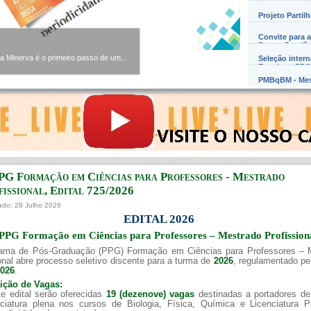
Projeto Partil
Convite para a
Barros Damião
Minerva é o primeiro passo de um...
Seleção inter
Exterior – PD
PMBqBM - Mes
PG Formação em Ciências para Professores - Mestrado
issional, Edital ​725/202​6
ado: 28 Julho 2026
EDITAL 2026
PPG Formação em Ciências para Professores – Mestrado Profission
ama de Pós-Graduação (PPG) Formação em Ciências para Professores – 
onal abre processo seletivo discente para a turma de
2026
, regulamentado p
2026
.
uição de Vagas:
e edital serão oferecidas
19 (dezenove) vagas
destinadas a portadores de
nciatura plena nos cursos de Biologia, Física, Química e Licenciatura 