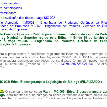
o programático
ões homologadas
Examinadora
-
s de avaliação dos títulos - vaga MC-002
ário Aprovado- MC002 - Engenharia de Produtos, Gerência da Pro
tração de Empresas MC002 - Engenharia de Produtos, Gerência da Pr
tração de Empresas
do Final do Concurso Público para provimento efetivo de cargo de Prof
ra de
Magistério Superior regido pelo Edital nº 54 de 30 de janeiro 
nte à vaga MC-002 -
Engenharia de Produtos, Gerência da Pro
tração de Empresas.
am a prova escrita 5 candidatos regularmente inscritos. Após a correção 
 e em conformidade com a Resolução de 15/2020 do CONSUNI, a presi
o julgadora comunicou que todos os candidatos foram eliminados, sen
ado o concurso (Processo SEI-UFRJ
23079.259772/2024-23
). Atuali
025
MC-003: Ética, Biossegurança e Legislação do Biólogo (FINALIZADO )
ÃO
:
O calendário do concurso
Vaga - MC-003: Ética, Biossegurança e Le
logo
está mantido e a instauração da banca examinadora ocorrerá no dia 07
a manhã, no auditório do Bloco C do Campus Duque de Caxias Professor