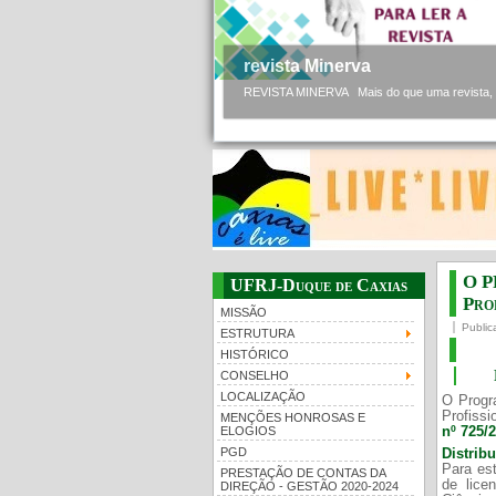
revista Minerva
REVISTA MINERVA Mais do que uma revista, a 
O P
UFRJ-Duque de Caxias
Prof
MISSÃO
Public
ESTRUTURA
HISTÓRICO
CONSELHO
LOCALIZAÇÃO
O Progr
Profissi
MENÇÕES HONROSAS E
nº 725/
ELOGIOS
PGD
Distrib
Para est
PRESTAÇÃO DE CONTAS DA
de lice
DIREÇÃO - GESTÃO 2020-2024