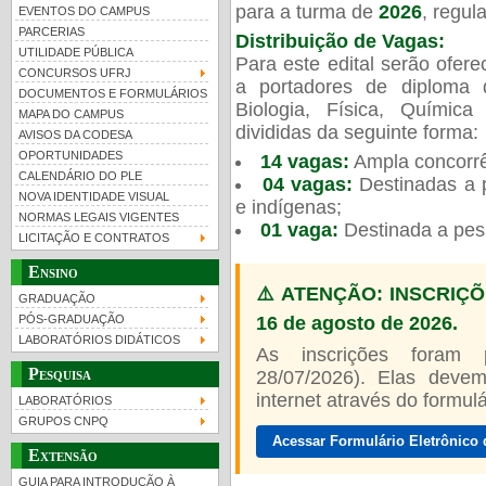
para a turma de
2026
, regu
EVENTOS DO CAMPUS
PARCERIAS
Distribuição de Vagas:
UTILIDADE PÚBLICA
Para este edital serão ofer
CONCURSOS UFRJ
a portadores de diploma 
DOCUMENTOS E FORMULÁRIOS
Biologia, Física, Químic
MAPA DO CAMPUS
UFRJ 100 anos
Guia de boas práticas
PR-
divididas da seguinte forma:
AVISOS DA CODESA
OPORTUNIDADES
14 vagas:
Ampla concorrê
htt
CALENDÁRIO DO PLE
04 vagas:
Destinadas a p
NOVA IDENTIDADE VISUAL
e indígenas;
NORMAS LEGAIS VIGENTES
01 vaga:
Destinada a pes
LICITAÇÃO E CONTRATOS
Ensino
⚠️ ATENÇÃO: INSCRIÇÕ
GRADUAÇÃO
16 de agosto de 2026.
PÓS-GRADUAÇÃO
LABORATÓRIOS DIDÁTICOS
As inscrições foram
Pesquisa
28/07/2026). Elas devem
internet através do formulár
LABORATÓRIOS
GRUPOS CNPQ
Acessar Formulário Eletrônico 
Extensão
GUIA PARA INTRODUÇÃO À