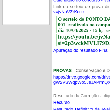
Link do sorteio de prova di
v=jvNaVZrKccc
O sorteio do PONTO 
001 realizado no camp
dia 10/04/2025 - 15 h, e
https://youtu.be/jv
si=2p3wckMVLI79D
Apuração do resultado Final
PROVAS
- Conservação e D
https://drive.google.com/dri
gW2VSWqpWo5JeJAPrmQXV
Resultado da Correção - cli
Recurso
Resultado Definitivo da Ava