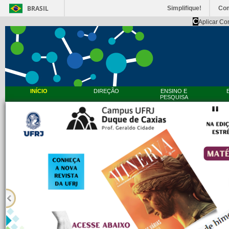
BRASIL
Simplifique!
Co
C
Aplicar Co
INÍCIO
DIREÇÃO
ENSINO E
PESQUISA