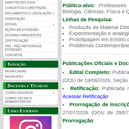
NANOTECNOLOGIA
Público-alvo:
Professores
CONCEITOS E DIRETRIZES
Biologia, Ciências, Física e 
DOCUMENTOS E LEGISLAÇÃO
Linhas de Pesquisa:
CREDITAÇÃO
EDITAIS
Produção de Material Didá
AÇÕES DE EXTENSÃO
Experimentação e analogi
DÚVIDAS FREQUENTES
Prototipagem em Ensino de
CERTIFICAÇÃO
Problemas Contemporâneo
PR5 - PRÓ-REITORIA DE
EXTENSÃO
CONTATOS
Publicações Oficiais e Do
Inovação
Edital Completo:
Publica
INOVA CAXIAS
INOVA UFRJ
(DOU de 18/06/2026, Seção 
Docentes e Técnicos
Retificação:
Publicada 
CORPO DOCENTE
Acessar Retificação
CORPO TÉCNICO
ADMINISTRATIVO
Prorrogação de Inscriç
Links Externos
27/07/2026 (DOU de 28/07
Prorrogação