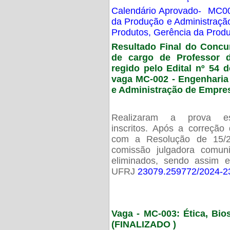
Calendário Aprovado- MC00
da Produção e Administraç
Produtos, Gerência da Prod
Resultado Final do Concu
de cargo de Professor 
regido pelo Edital nº 54 d
vaga MC-002 -
Engenharia
e Administração de Empre
Realizaram a prova esc
inscritos. Após a correção
com a Resolução de 15/
comissão julgadora comun
eliminados, sendo assim 
UFRJ
23079.259772/2024-2
Vaga - MC-003: Ética, Bi
(FINALIZADO )