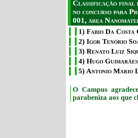
Classificação fina
no concurso para Pr
001, área Nanomater
1) Fabio Da Costa 
2) Igor Tenório So
3) Renato Luiz Siq
4) Hugo Guimarães
5) Antonio Mario 
O Campus agradece 
parabeniza aos que c