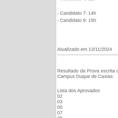
- Candidato 7: 14h
- Candidato 9: 15h
Atualizado em 13/11/2024
¨¨¨¨¨¨¨¨¨¨¨¨¨¨¨¨¨¨¨¨¨¨¨¨¨¨¨¨¨¨¨¨¨¨¨¨¨¨
Resultado da Prova escrita 
Campus Duque de Caxias:
Lista dos Aprovados
02
03
05
07