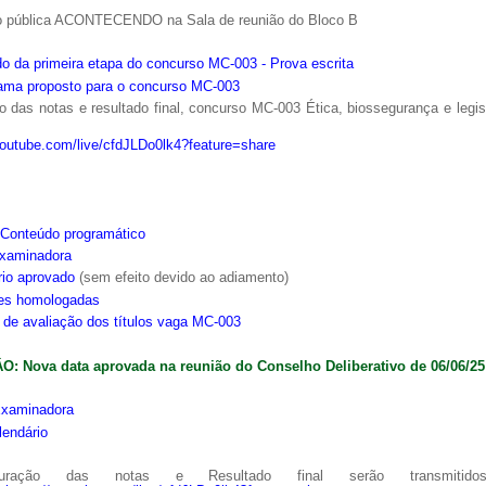
o pública ACONTECENDO na Sala de reunião do Bloco B
o da primeira etapa do concurso MC-003 - Prova escrita
ama proposto para o concurso MC-003
 das notas e resultado final, concurso MC-003 Ética, biossegurança e legi
youtube.com/live/cfdJLDo0lk4?feature=share
Conteúdo programático
xaminadora
rio aprovado
(sem efeito devido ao adiamento)
ões homologadas
s de avaliação dos títulos vaga MC-003
: Nova data aprovada na reunião do Conselho Deliberativo de 06/06/25
xaminadora
lendário
ração das notas e Resultado final serão transmitido