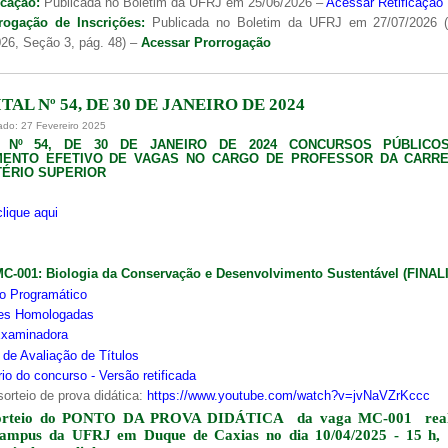
icação:
Publicada no Boletim da UFRJ em 25/06/2026 –
Acessar Retificação
rogação de Inscrições:
Publicada no Boletim da UFRJ em 27/07/2026 
26, Seção 3, pág. 48) –
Acessar Prorrogação
TAL Nº 54, DE 30 DE JANEIRO DE 2024
ado: 27 Fevereiro 2025
L Nº 54, DE 30 DE JANEIRO DE 2024 CONCURSOS PÚBLICO
MENTO EFETIVO DE VAGAS NO CARGO DE PROFESSOR DA CARRE
ÉRIO SUPERIOR
clique aqui
MC-001:
Biologia da Conservação e Desenvolvimento Sustentável (FINA
o Programático
ões Homologadas
xaminadora
s de Avaliação de Títulos
io do concurso - Versão retificada
sorteio de prova didática:
https://www.youtube.com/watch?v=jvNaVZrKccc
orteio do PONTO DA PROVA DIDÁTICA da vaga MC-001 real
campus da UFRJ em Duque de Caxias no dia 10/04/2025 - 15 h,