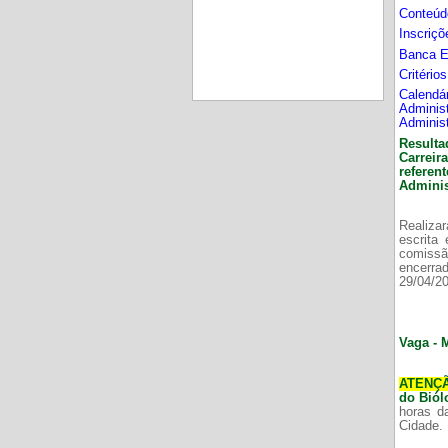
Conteúd
Inscriç
Banca 
Critério
Calend
Adminis
Adminis
Resulta
Carrei
refere
Adminis
Realizar
escrita
comissã
encerr
29/04/2
Vaga - 
ATENÇ
do Bió
horas d
Cidade.