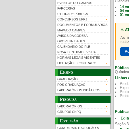
Ciências
EVENTOS DO CAMPUS
14 v
PARCERIAS
04 v
UTILIDADE PÚBLICA
01 v
CONCURSOS UFRJ
DOCUMENTOS E FORMULÁRIOS
⚠️ A
MAPA DO CAMPUS
UFRJ 100 anos
AVISOS DA CODESA
As i
OPORTUNIDADES
reali
CALENDÁRIO DO PLE
Ac
NOVA IDENTIDADE VISUAL
NORMAS LEGAIS VIGENTES
LICITAÇÃO E CONTRATOS
Público
Ensino
Química
Linhas 
GRADUAÇÃO
Produ
PÓS-GRADUAÇÃO
Exper
LABORATÓRIOS DIDÁTICOS
Proto
Prob
Pesquisa
LABORATÓRIOS
Publica
GRUPOS CNPQ
Edit
Extensão
Seção 3
GUIA PARA INTRODUÇÃO À