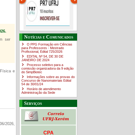
26.
Guia de boas práticas
O Campus em Números
Guia do estudante
PR-7 Canal Youtube
Notícias e Comunicados
em ser
O PPG Formação em Ciências
https://www.youtube.com/channe
para Professores - Mestrado
Profissional, Edital ​725/202​6
EDITAL Nº 54, DE 30 DE
JANEIRO DE 2024
Processo seletivo para a
comissão organizadora da 9 edição
Física e
do SimpBiotec
Informações sobre as provas do
Concurso de Nanomateriais Edital
54 de 30/01/24
Horário de atendimento
Administração da Sede
Serviços
06/2026,
CPA