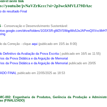
onível neste link
ps://youtu.be/jvNaVZrKccc?si=2p3wckMVLI79DAzc
 do resultado Final
S
- Conservação e Desenvolvimento Sustentável:
/drive.google.com/drive/folders/1G5XSR-gW2VSWqpWo5JeJAPrmQXVvcMrH?
ring
o da Correção - clique
aqui
(publicado em 15/5 às 8:00)
o Definitivo da Avaliação da Prova Escrita
( publicado em 16/5 as 11:55)
ios da Prova Didática e da Arguição de Memorial
ios da Prova Didática e da Arguição de Memorial
publicado em 20/05
ADO FINAL
publicado em 22/05/2025 as 18:53
MC-002: Engenharia de Produtos, Gerência da Produção e Administ
as (FINALIZADO)