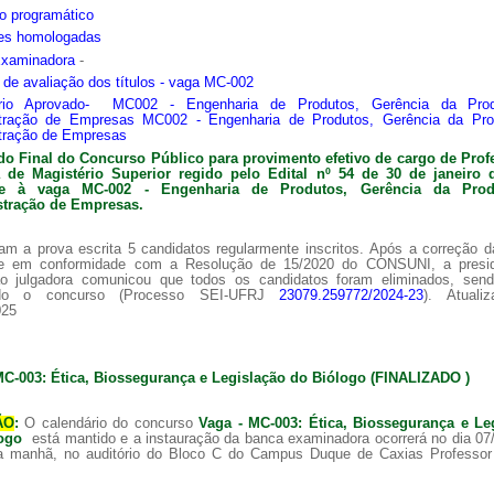
o programático
ões homologadas
Examinadora
-
s de avaliação dos títulos - vaga MC-002
ário Aprovado- MC002 - Engenharia de Produtos, Gerência da Pro
tração de Empresas MC002 - Engenharia de Produtos, Gerência da Pr
tração de Empresas
do Final do Concurso Público para provimento efetivo de cargo de Prof
ra de
Magistério Superior regido pelo Edital nº 54 de 30 de janeiro 
nte à vaga MC-002 -
Engenharia de Produtos, Gerência da Pro
tração de Empresas.
am a prova escrita 5 candidatos regularmente inscritos. Após a correção 
 e em conformidade com a Resolução de 15/2020 do CONSUNI, a presi
o julgadora comunicou que todos os candidatos foram eliminados, sen
ado o concurso (Processo SEI-UFRJ
23079.259772/2024-23
). Atuali
025
MC-003: Ética, Biossegurança e Legislação do Biólogo (FINALIZADO )
ÃO
:
O calendário do concurso
Vaga - MC-003: Ética, Biossegurança e Le
logo
está mantido e a instauração da banca examinadora ocorrerá no dia 07
a manhã, no auditório do Bloco C do Campus Duque de Caxias Professor