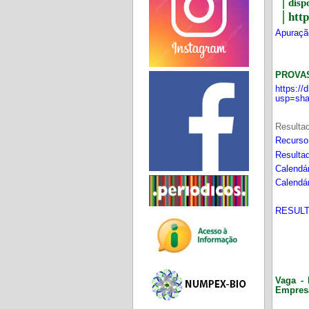
disp
htt
Apuração
PROVA
https:/
usp=sha
Resultad
Recurso
Resultad
Calendár
Calendár
RESULT
Vaga - 
Empres