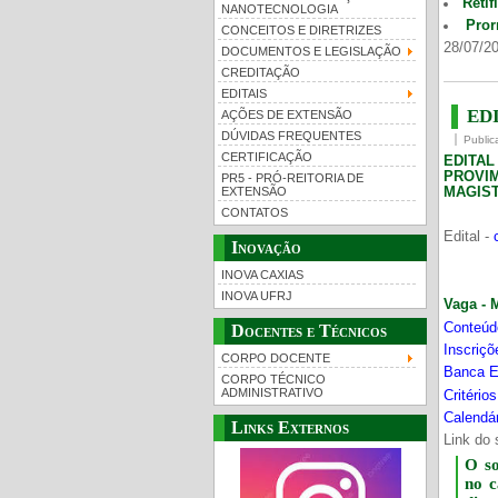
Retif
NANOTECNOLOGIA
Pror
CONCEITOS E DIRETRIZES
28/07/20
DOCUMENTOS E LEGISLAÇÃO
CREDITAÇÃO
EDITAIS
EDI
AÇÕES DE EXTENSÃO
DÚVIDAS FREQUENTES
Public
CERTIFICAÇÃO
EDITA
PROVI
PR5 - PRÓ-REITORIA DE
MAGIST
EXTENSÃO
CONTATOS
Edital -
Inovação
INOVA CAXIAS
INOVA UFRJ
Vaga - 
Conteúd
Docentes e Técnicos
Inscriç
CORPO DOCENTE
Banca E
CORPO TÉCNICO
ADMINISTRATIVO
Critério
Calendár
Links Externos
Link do 
O s
no 