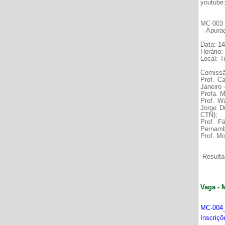
youtube
MC-003 É
- Apura
Data: 14
Horário:
Local: 
Comissã
Prof. C
Janeiro
Profa. M
Prof. W
Jorge D
CTN);
Prof. F
Pernamb
Prof. Mo
Resultad
Vaga - 
MC-004_
Inscriç