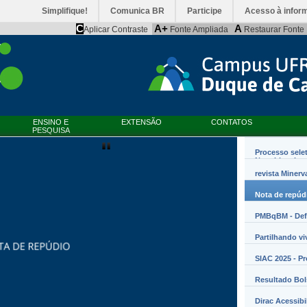
Simplifique!
Comunica BR
Participe
Acesso à infor
C
A+
A
Aplicar Contraste
Fonte Ampliada
Restaurar Fonte
ENSINO E
EXTENSÃO
CONTATOS
PESQUISA
Processo sele
Nanobiossist
revista Minerv
Nota de repúd
PMBqBM - Defe
Partilhando vi
SIAC 2025 - P
Resultado Bo
Dirac Acessibi