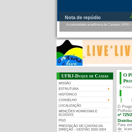
PMBqBM - Defesa de Tese de 
PMBqBM - Defesa de Doutorado - Werner Flor
O P
UFRJ-Duque de Caxias
Prof
MISSÃO
Public
ESTRUTURA
HISTÓRICO
CONSELHO
LOCALIZAÇÃO
O Progr
Profissi
MENÇÕES HONROSAS E
nº 725/
ELOGIOS
PGD
Distrib
Para est
PRESTAÇÃO DE CONTAS DA
de lice
DIREÇÃO - GESTÃO 2020-2024