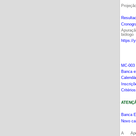
Projeçã
Resultad
Cronogr
Apuração
biólogo
https://
MC-003 
Banca e
Calendá
Inscriç
Critério
ATENÇÂO
Banca E
Novo ca
A Apu