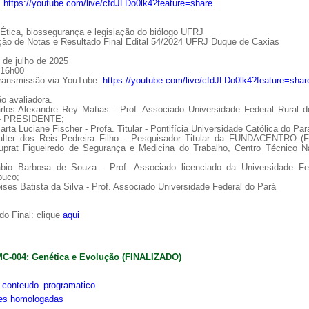
:
https://youtube.com/live/cfdJLDo0lk4?feature=share
tica, biossegurança e legislação do biólogo UFRJ
ção de Notas e Resultado Final Edital 54/2024 UFRJ Duque de Caxias
 de julho de 2025
 16h00
Transmissão via YouTube
https://youtube.com/live/cfdJLDo0lk4?feature=shar
o avaliadora.
arlos Alexandre Rey Matias - Prof. Associado Universidade Federal Rural d
 - PRESIDENTE;
arta Luciane Fischer - Profa. Titular - Pontifícia Universidade Católica do Par
alter dos Reis Pedreira Filho - Pesquisador Titular da FUNDACENTRO (
uprat Figueiredo de Segurança e Medicina do Trabalho, Centro Técnico Na
ábio Barbosa de Souza - Prof. Associado licenciado da Universidade Fe
uco;
ises Batista da Silva - Prof. Associado Universidade Federal do Pará
o Final: clique
aqui
MC-004: Genética e Evolução (FINALIZADO)
conteudo_programatico
ões homologadas