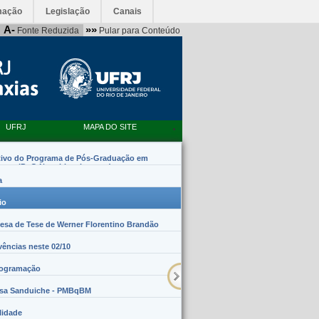
mação
Legislação
Canais
A-
»»
Fonte Reduzida
Pular para Conteúdo
UFRJ
MAPA DO SITE
tivo do Programa de Pós-Graduação em
emas (PpG Nanobiossistemas)
a
io
sa de Tese de Werner Florentino Brandão
vências neste 02/10
rogramação
lsa Sanduiche - PMBqBM
lidade