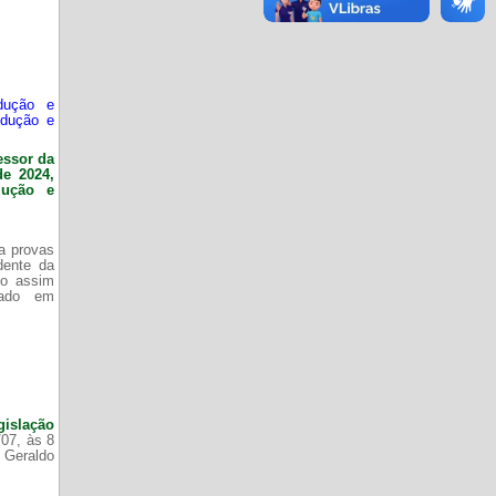
dução e
odução e
essor da
de 2024,
dução e
da provas
dente da
do assim
zado em
gislação
/07, às 8
 Geraldo