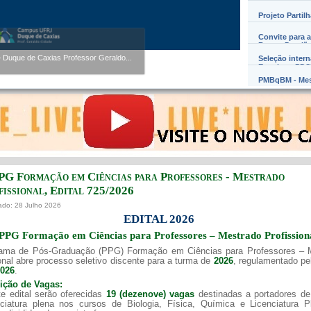
Projeto Partil
Convite para a
Werner Florentino Brandão
Barros Damião
entino Brandão A...
Seleção inter
Exterior – PD
PMBqBM - Mes
PG Formação em Ciências para Professores - Mestrado
issional, Edital ​725/202​6
ado: 28 Julho 2026
EDITAL 2026
PPG Formação em Ciências para Professores – Mestrado Profission
ama de Pós-Graduação (PPG) Formação em Ciências para Professores – 
onal abre processo seletivo discente para a turma de
2026
, regulamentado p
2026
.
uição de Vagas:
e edital serão oferecidas
19 (dezenove) vagas
destinadas a portadores de
nciatura plena nos cursos de Biologia, Física, Química e Licenciatura 