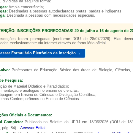
, divididas da seguinte forma:
agas:
Ampla concorrência;
agas:
Destinadas a pessoas autodeclaradas pretas, pardas e indígenas;
aga:
Destinada a pessoas com necessidades especiais.
TENÇÃO: INSCRIÇÕES PRORROGADAS! 20 de julho a 16 de agosto de 20
nscrições foram prorrogadas (conforme DOU de 28/07/2026). Elas dev
zadas exclusivamente via internet através do formulário oficial.
essar Formulário Eletrônico de Inscrição →
-alvo:
Professores da Educação Básica das áreas de Biologia, Ciências, 
.
de Pesquisa:
ção de Material Didático e Paradidático;
imentação e analogias no ensino de ciências;
tipagem em Ensino de Ciências e Divulgação Científica;
lemas Contemporâneos no Ensino de Ciências.
ções Oficiais e Documentos:
al Completo:
Publicado no Boletim da UFRJ em 18/06/2026 (DOU de 18/
, pág. 84) –
Acessar Edital