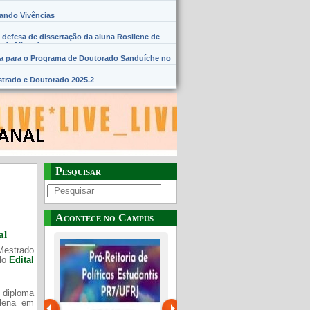
hando Vivências
 defesa de dissertação da aluna Rosilene de
 de Miranda
na para o Programa de Doutorado Sanduíche no
SE
trado e Doutorado 2025.2
Pesquisar
Acontece no Campus
al
Mestrado
elo
Edital
 diploma
Plena em