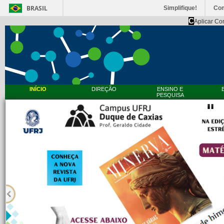
BRASIL
Simplifique!
Co
C
Aplicar Co
INÍCIO
DIREÇÃO
ENSINO E
PESQUISA