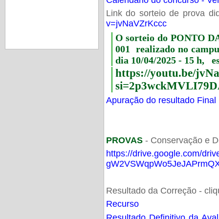
Link do sorteio de prova di
v=jvNaVZrKccc
O sorteio do PONTO 
001 realizado no camp
dia 10/04/2025 - 15 h, e
https://youtu.be/jv
si=2p3wckMVLI79D
Apuração do resultado Final
PROVAS
- Conservação e D
https://drive.google.com/dri
gW2VSWqpWo5JeJAPrmQXV
Resultado da Correção - cli
Recurso
Resultado Definitivo da Ava