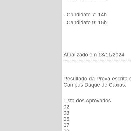
- Candidato 7: 14h
- Candidato 9: 15h
Atualizado em 13/11/2024
¨¨¨¨¨¨¨¨¨¨¨¨¨¨¨¨¨¨¨¨¨¨¨¨¨¨¨¨¨¨¨¨¨¨¨¨¨¨
Resultado da Prova escrita 
Campus Duque de Caxias:
Lista dos Aprovados
02
03
05
07