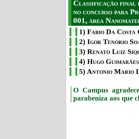
Classificação fina
no concurso para Pr
001, área Nanomater
1) Fabio Da Costa 
2) Igor Tenório So
3) Renato Luiz Siq
4) Hugo Guimarães
5) Antonio Mario 
O Campus agradece 
parabeniza aos que c