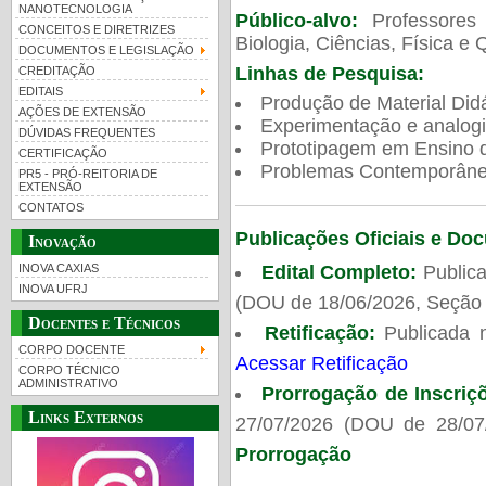
NANOTECNOLOGIA
Público-alvo:
Professores
CONCEITOS E DIRETRIZES
Biologia, Ciências, Física e 
DOCUMENTOS E LEGISLAÇÃO
Linhas de Pesquisa:
CREDITAÇÃO
EDITAIS
Produção de Material Didá
AÇÕES DE EXTENSÃO
Experimentação e analogi
DÚVIDAS FREQUENTES
Prototipagem em Ensino de
CERTIFICAÇÃO
Problemas Contemporâneo
PR5 - PRÓ-REITORIA DE
EXTENSÃO
CONTATOS
Publicações Oficiais e Do
Inovação
Edital Completo:
Publica
INOVA CAXIAS
INOVA UFRJ
(DOU de 18/06/2026, Seção 
Docentes e Técnicos
Retificação:
Publicada 
CORPO DOCENTE
Acessar Retificação
CORPO TÉCNICO
ADMINISTRATIVO
Prorrogação de Inscriç
Links Externos
27/07/2026 (DOU de 28/07
Prorrogação