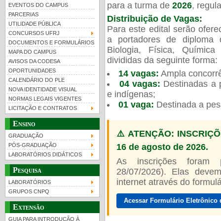
para a turma de
2026
, regu
EVENTOS DO CAMPUS
PARCERIAS
Distribuição de Vagas:
UTILIDADE PÚBLICA
Para este edital serão ofer
CONCURSOS UFRJ
a portadores de diploma 
DOCUMENTOS E FORMULÁRIOS
Biologia, Física, Químic
MAPA DO CAMPUS
UFRJ 100 anos
Guia de boas práticas
PR-
divididas da seguinte forma:
AVISOS DA CODESA
OPORTUNIDADES
14 vagas:
Ampla concorrê
htt
CALENDÁRIO DO PLE
04 vagas:
Destinadas a p
NOVA IDENTIDADE VISUAL
e indígenas;
NORMAS LEGAIS VIGENTES
01 vaga:
Destinada a pes
LICITAÇÃO E CONTRATOS
Ensino
⚠️ ATENÇÃO: INSCRIÇÕ
GRADUAÇÃO
16 de agosto de 2026.
PÓS-GRADUAÇÃO
LABORATÓRIOS DIDÁTICOS
As inscrições foram
Pesquisa
28/07/2026). Elas devem
internet através do formulár
LABORATÓRIOS
GRUPOS CNPQ
Acessar Formulário Eletrônico 
Extensão
GUIA PARA INTRODUÇÃO À