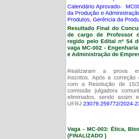
Calendário Aprovado- MC00
da Produção e Administraç
Produtos, Gerência da Prod
Resultado Final do Concu
de cargo de Professor 
regido pelo Edital nº 54 d
vaga MC-002 -
Engenharia
e Administração de Empre
Realizaram a prova esc
inscritos. Após a correção
com a Resolução de 15/
comissão julgadora comun
eliminados, sendo assim 
UFRJ
23079.259772/2024-2
Vaga - MC-003: Ética, Bi
(FINALIZADO )