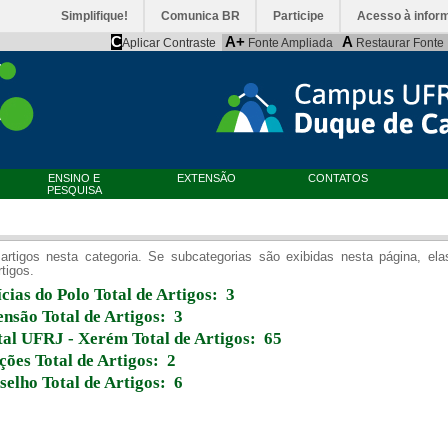
Simplifique!
Comunica BR
Participe
Acesso à infor
C
A+
A
Aplicar Contraste
Fonte Ampliada
Restaurar Fonte
ENSINO E
EXTENSÃO
CONTATOS
PESQUISA
artigos nesta categoria. Se subcategorias são exibidas nesta página, el
rtigos.
cias do Polo
Total de Artigos: 3
ensão
Total de Artigos: 3
tal UFRJ - Xerém
Total de Artigos: 65
ições
Total de Artigos: 2
selho
Total de Artigos: 6