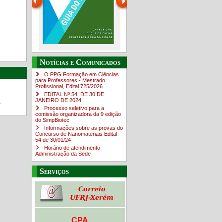
Guia do estudante
O Campus em Números
Notícias e Comunicados
4sNpOf3w
O PPG Formação em Ciências
para Professores - Mestrado
Profissional, Edital ​725/202​6
EDITAL Nº 54, DE 30 DE
JANEIRO DE 2024
.
Processo seletivo para a
comissão organizadora da 9 edição
do SimpBiotec
Informações sobre as provas do
Concurso de Nanomateriais Edital
54 de 30/01/24
Horário de atendimento
Administração da Sede
Serviços
CPA