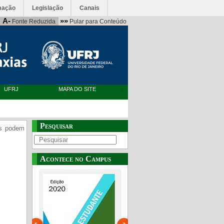
mação
Legislação
Canais
A-
»»
Fonte Reduzida
Pular para Conteúdo
UFRJ
MAPA DO SITE
Pesquisar
as podem
Acontece no Campus