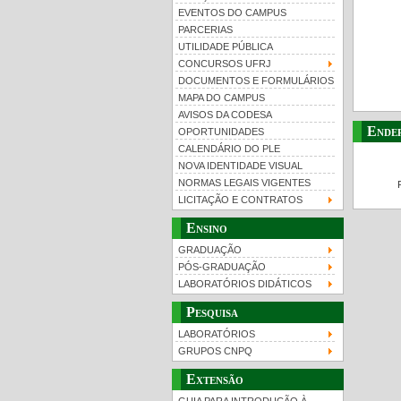
EVENTOS DO CAMPUS
PARCERIAS
UTILIDADE PÚBLICA
CONCURSOS UFRJ
DOCUMENTOS E FORMULÁRIOS
MAPA DO CAMPUS
UFRJ 100 anos
Gui
AVISOS DA CODESA
Ende
OPORTUNIDADES
CALENDÁRIO DO PLE
NOVA IDENTIDADE VISUAL
NORMAS LEGAIS VIGENTES
LICITAÇÃO E CONTRATOS
Ensino
GRADUAÇÃO
PÓS-GRADUAÇÃO
LABORATÓRIOS DIDÁTICOS
Pesquisa
LABORATÓRIOS
GRUPOS CNPQ
Extensão