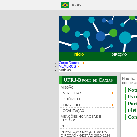
BRASIL
INÍCIO
DIREÇÃO
Corpo Docente
MEMBROS
Notícias
Não há 
UFRJ-Duque de Caxias
conter a
MISSÃO
Notí
ESTRUTURA
Ext
HISTÓRICO
Por
CONSELHO
Ele
LOCALIZAÇÃO
Con
MENÇÕES HONROSAS E
ELOGIOS
PGD
PRESTAÇÃO DE CONTAS DA
DIREÇÃO - GESTÃO 2020-2024