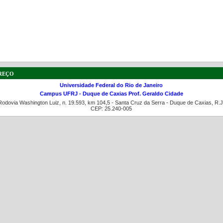
a de boas práticas
PR-7 Canal Youtube
reço
https://www.youtube.com/channel/UC46BbEKCwNCdJvi
Universidade Federal do Rio de Janeiro
Campus UFRJ - Duque de Caxias Prof. Geraldo Cidade
Rodovia Washington Luiz, n. 19.593, km 104,5 - Santa Cruz da Serra - Duque de Caxias, R.J
CEP: 25.240-005