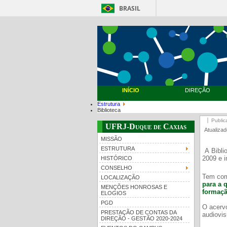
BRASIL
INÍCIO
DIREÇÃO
Estrutura
Biblioteca
Public
UFRJ-Duque de Caxias
Atualiza
MISSÃO
ESTRUTURA
A Bibli
2009 e i
HISTÓRICO
CONSELHO
Tem com
LOCALIZAÇÃO
para a 
MENÇÕES HONROSAS E
formaçã
ELOGIOS
PGD
O acervo
PRESTAÇÃO DE CONTAS DA
audiovis
DIREÇÃO - GESTÃO 2020-2024