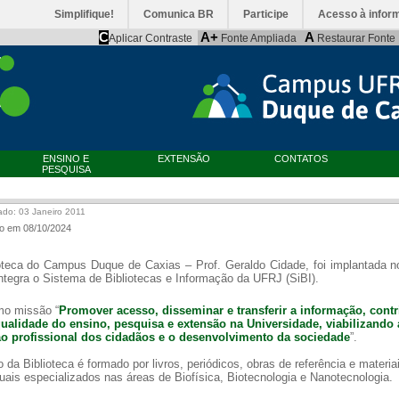
Simplifique!
Comunica BR
Participe
Acesso à infor
C
A+
A
Aplicar Contraste
Fonte Ampliada
Restaurar Fonte
ENSINO E
EXTENSÃO
CONTATOS
PESQUISA
ado: 03 Janeiro 2011
do em 08/10/2024
oteca do Campus Duque de Caxias – Prof. Geraldo Cidade, foi implantada n
ntegra o Sistema de Bibliotecas e Informação da UFRJ (SiBI).
o missão “
Promover acesso, disseminar e transferir a informação, cont
qualidade do ensino, pesquisa e extensão na Universidade, viabilizando 
”.
o profissional dos cidadãos e o desenvolvimento da sociedade
 da Biblioteca é formado por livros, periódicos, obras de referência e materia
uais especializados nas áreas de Biofísica, Biotecnologia e Nanotecnologia.