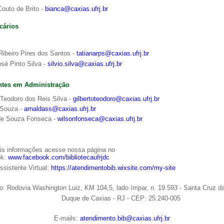
outo de Brito -
bianca@caxias.ufrj.br
cários
Ribeiro Pires dos Santos -
tatianarps@caxias.ufrj.br
osé Pinto Silva -
silvio.silva@caxias.ufrj.br
ntes em Administração
 Teodoro dos Reis Silva -
gilbertoteodoro@caxias.ufrj.br
 Souza -
arnaldass@caxias.ufrj.br
de Souza Fonseca -
wilsonfonseca@caxias.ufrj.br
is informações acesse nossa página no
ok:
www.facebook.com/bibliotecaufrjdc
sistente Virtual:
https://atendimentobib.wixsite.com/my-site
: Rodovia Washington Luiz, KM 104,5, lado ímpar, n. 19.593 - Santa Cruz d
e de Caxias - RJ - CEP: 25.240-005
E-mails:
atendimento.bib@caxias.ufrj.br