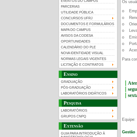
EVENTOS DO CAMPUS
Os usuá
PARCERIAS
o Empré
UTILIDADE PÚBLICA
o Renov
CONCURSOS UFRJ
o Orien
DOCUMENTOS E FORMULÁRIOS
MAPA DO CAMPUS
o Levan
UFRJ 100 anos
Gui
AVISOS DA CODESA
o Emis
OPORTUNIDADES
o Porta
CALENDÁRIO DO PLE
o Aces
NOVA IDENTIDADE VISUAL
NORMAS LEGAIS VIGENTES
Para con
LICITAÇÃO E CONTRATOS
Ensino
GRADUAÇÃO
Aten
PÓS-GRADUAÇÃO
segu
LABORATÓRIOS DIDÁTICOS
sext
Pesquisa
LABORATÓRIOS
GRUPOS CNPQ
Equipe:
Extensão
Gestão
GUIA PARA INTRODUÇÃO À