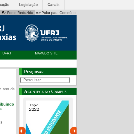
mação
Legislação
Canais
A-
»»
Fonte Reduzida
Pular para Conteúdo
UFRJ
MAPA DO SITE
Pesquisar
o ano de
Acontece no Campus
ribuindo
a
is