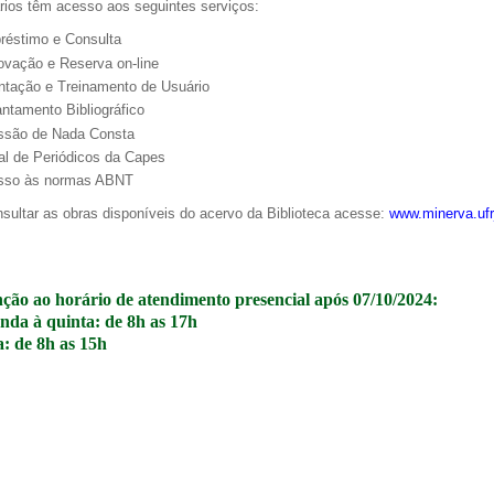
rios têm acesso aos seguintes serviços:
stimo e Consulta
ação e Reserva on-line
tação e Treinamento de Usuário
tamento Bibliográfico
a de boas práticas
PR-7 Canal Youtube
são de Nada Consta
https://www.youtube.com/channel/UC46BbEKCwNCdJvi
l de Periódicos da Capes
so às normas ABNT
sultar as obras disponíveis do acervo da Biblioteca acesse:
www.minerva.ufrj
ção ao horário de atendimento presencial após 07/10/2024:
nda à quinta: de 8h as 17h
a: de 8h as 15h