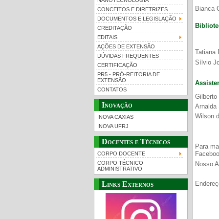
NANOTECNOLOGIA
Bianca C
CONCEITOS E DIRETRIZES
DOCUMENTOS E LEGISLAÇÃO
Bibliote
CREDITAÇÃO
EDITAIS
AÇÕES DE EXTENSÃO
Tatiana 
DÚVIDAS FREQUENTES
Sílvio J
CERTIFICAÇÃO
PR5 - PRÓ-REITORIA DE
EXTENSÃO
Assiste
CONTATOS
Gilberto
Inovação
Arnalda
Wilson 
INOVA CAXIAS
INOVA UFRJ
Docentes e Técnicos
Para ma
Facebo
CORPO DOCENTE
CORPO TÉCNICO
Nosso As
ADMINISTRATIVO
Links Externos
Endereço
Duqu