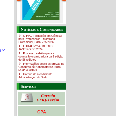
Guia do estudante
O Campus em Números
Notícias e Comunicados
4sNpOf3w
O PPG Formação em Ciências
para Professores - Mestrado
Profissional, Edital ​725/202​6
EDITAL Nº 54, DE 30 DE
JANEIRO DE 2024
.br
Processo seletivo para a
comissão organizadora da 9 edição
do SimpBiotec
Informações sobre as provas do
Concurso de Nanomateriais Edital
54 de 30/01/24
Horário de atendimento
Administração da Sede
Serviços
CPA