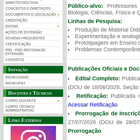
NANOTECNOLOGIA
Público-alvo:
Professores
CONCEITOS E DIRETRIZES
Biologia, Ciências, Física e 
DOCUMENTOS E LEGISLAÇÃO
Linhas de Pesquisa:
CREDITAÇÃO
EDITAIS
Produção de Material Didá
AÇÕES DE EXTENSÃO
Experimentação e analogi
DÚVIDAS FREQUENTES
Prototipagem em Ensino de
CERTIFICAÇÃO
Problemas Contemporâneo
PR5 - PRÓ-REITORIA DE
EXTENSÃO
CONTATOS
Publicações Oficiais e Do
Inovação
Edital Completo:
Publica
INOVA CAXIAS
INOVA UFRJ
(DOU de 18/06/2026, Seção 
Docentes e Técnicos
Retificação:
Publicada 
CORPO DOCENTE
Acessar Retificação
CORPO TÉCNICO
ADMINISTRATIVO
Prorrogação de Inscriç
Links Externos
27/07/2026 (DOU de 28/07
Prorrogação