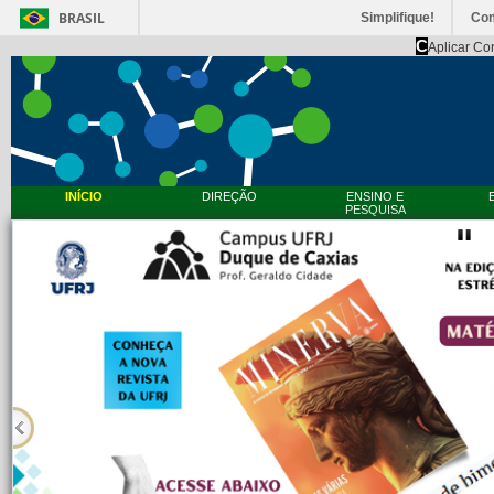
BRASIL
Simplifique!
Co
C
Aplicar Co
INÍCIO
DIREÇÃO
ENSINO E
PESQUISA