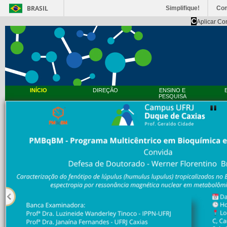
BRASIL
Simplifique!
Co
C
Aplicar Co
INÍCIO
DIREÇÃO
ENSINO E
PESQUISA