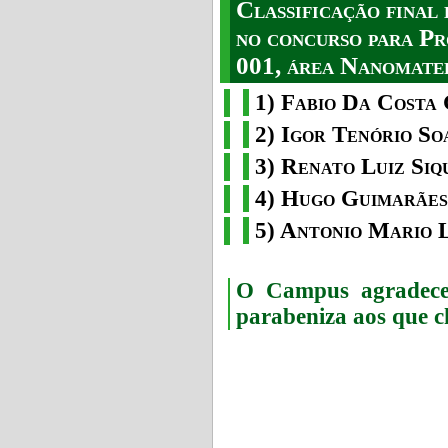
Classificação fina
no concurso para Pr
001, área Nanomater
1) Fabio Da Costa 
2) Igor Tenório So
3) Renato Luiz Siq
4) Hugo Guimarães
5) Antonio Mario 
O Campus agradece 
parabeniza aos que c