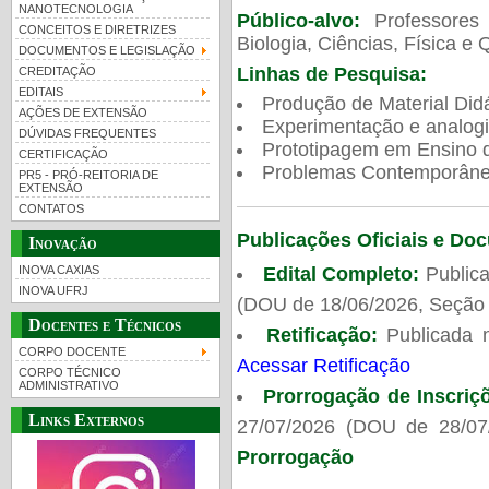
NANOTECNOLOGIA
Público-alvo:
Professores
CONCEITOS E DIRETRIZES
Biologia, Ciências, Física e 
DOCUMENTOS E LEGISLAÇÃO
Linhas de Pesquisa:
CREDITAÇÃO
EDITAIS
Produção de Material Didá
AÇÕES DE EXTENSÃO
Experimentação e analogi
DÚVIDAS FREQUENTES
Prototipagem em Ensino de
CERTIFICAÇÃO
Problemas Contemporâneo
PR5 - PRÓ-REITORIA DE
EXTENSÃO
CONTATOS
Publicações Oficiais e Do
Inovação
Edital Completo:
Publica
INOVA CAXIAS
INOVA UFRJ
(DOU de 18/06/2026, Seção 
Docentes e Técnicos
Retificação:
Publicada 
CORPO DOCENTE
Acessar Retificação
CORPO TÉCNICO
ADMINISTRATIVO
Prorrogação de Inscriç
Links Externos
27/07/2026 (DOU de 28/07
Prorrogação