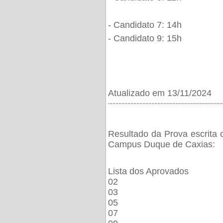
- Candidato 7: 14h
- Candidato 9: 15h
Atualizado em 13/11/2024
¨¨¨¨¨¨¨¨¨¨¨¨¨¨¨¨¨¨¨¨¨¨¨¨¨¨¨¨¨¨¨¨¨¨¨¨¨¨
Resultado da Prova escrita 
Campus Duque de Caxias:
Lista dos Aprovados
02
03
05
07