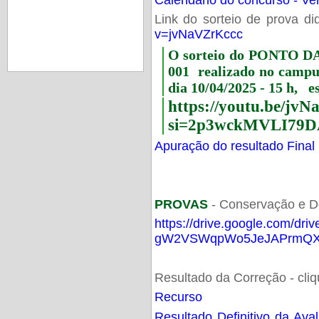
Link do sorteio de prova di
v=jvNaVZrKccc
O sorteio do PONTO 
001 realizado no camp
dia 10/04/2025 - 15 h, e
https://youtu.be/jv
si=2p3wckMVLI79D
Apuração do resultado Final
PROVAS
- Conservação e D
https://drive.google.com/dri
gW2VSWqpWo5JeJAPrmQXV
Resultado da Correção - cli
Recurso
Resultado Definitivo da Ava