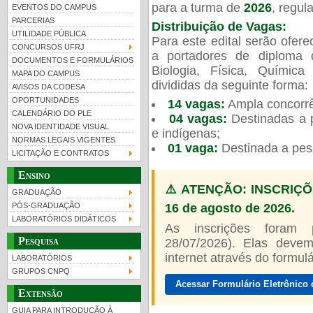
para a turma de
2026
, regu
EVENTOS DO CAMPUS
PARCERIAS
Distribuição de Vagas:
UTILIDADE PÚBLICA
Para este edital serão ofer
CONCURSOS UFRJ
a portadores de diploma 
DOCUMENTOS E FORMULÁRIOS
Biologia, Física, Químic
MAPA DO CAMPUS
UFRJ 100 anos
divididas da seguinte forma:
AVISOS DA CODESA
OPORTUNIDADES
14 vagas:
Ampla concorrê
CALENDÁRIO DO PLE
04 vagas:
Destinadas a p
NOVA IDENTIDADE VISUAL
e indígenas;
NORMAS LEGAIS VIGENTES
01 vaga:
Destinada a pes
LICITAÇÃO E CONTRATOS
Ensino
⚠️ ATENÇÃO: INSCRIÇÕ
GRADUAÇÃO
16 de agosto de 2026.
PÓS-GRADUAÇÃO
LABORATÓRIOS DIDÁTICOS
As inscrições foram
Pesquisa
28/07/2026). Elas devem
internet através do formulár
LABORATÓRIOS
GRUPOS CNPQ
Acessar Formulário Eletrônico 
Extensão
GUIA PARA INTRODUÇÃO À