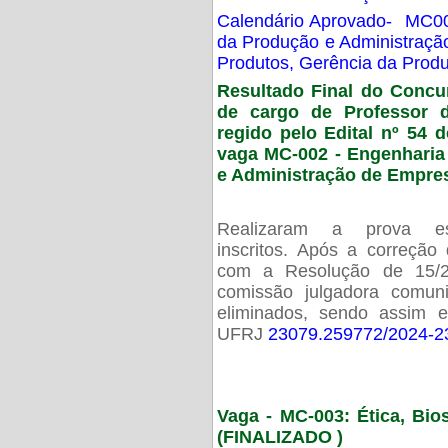
Calendário Aprovado- MC00
da Produção e Administraç
Produtos, Gerência da Prod
Resultado Final do Concu
de cargo de Professor 
regido pelo Edital nº 54 d
vaga MC-002 -
Engenharia
e Administração de Empre
Realizaram a prova esc
inscritos. Após a correção
com a Resolução de 15/
comissão julgadora comun
eliminados, sendo assim 
UFRJ
23079.259772/2024-2
Vaga - MC-003: Ética, Bi
(FINALIZADO )