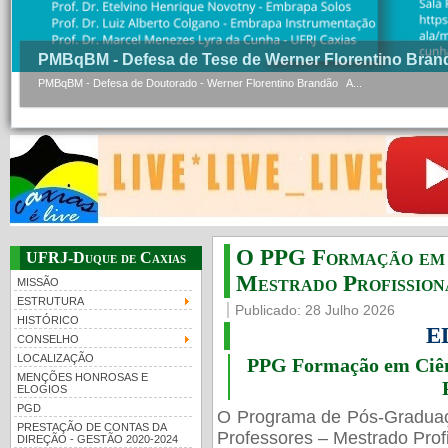
PMBqBM - Defesa de Tese de Werner Florentino Bran
PMBqBM - Defesa de Doutorado - Werner Florentino Brandão A...
O PPG Formação em C
UFRJ-Duque de Caxias
Mestrado Profissiona
MISSÃO
ESTRUTURA
Publicado: 28 Julho 2026
HISTÓRICO
E
CONSELHO
LOCALIZAÇÃO
PPG Formação em Ciênc
MENÇÕES HONROSAS E
ELOGIOS
PGD
O Programa de Pós-Gradua
PRESTAÇÃO DE CONTAS DA
Professores – Mestrado Profi
DIREÇÃO - GESTÃO 2020-2024