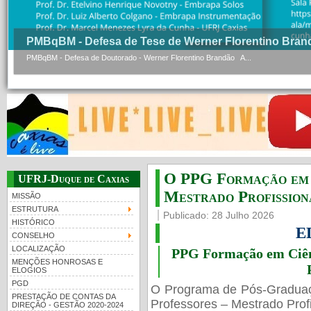
PMBqBM - Defesa de Tese de Werner Florentino Bran
PMBqBM - Defesa de Doutorado - Werner Florentino Brandão A...
O PPG Formação em C
UFRJ-Duque de Caxias
Mestrado Profissiona
MISSÃO
ESTRUTURA
Publicado: 28 Julho 2026
HISTÓRICO
E
CONSELHO
LOCALIZAÇÃO
PPG Formação em Ciênc
MENÇÕES HONROSAS E
ELOGIOS
PGD
O Programa de Pós-Gradua
PRESTAÇÃO DE CONTAS DA
Professores – Mestrado Profi
DIREÇÃO - GESTÃO 2020-2024