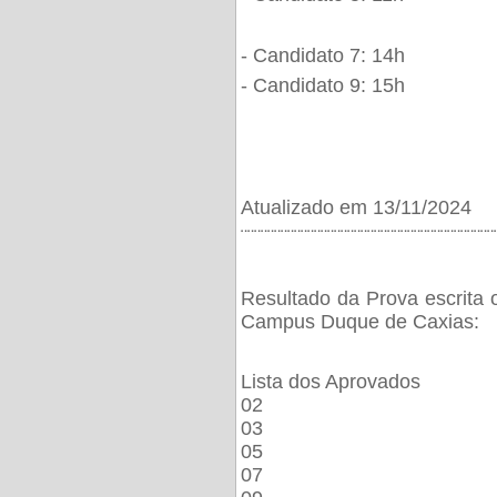
- Candidato 7: 14h
- Candidato 9: 15h
Atualizado em 13/11/2024
¨¨¨¨¨¨¨¨¨¨¨¨¨¨¨¨¨¨¨¨¨¨¨¨¨¨¨¨¨¨¨¨¨¨¨¨¨¨
Resultado da Prova escrita 
Campus Duque de Caxias:
Lista dos Aprovados
02
03
05
07