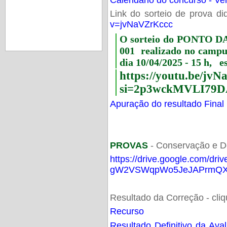
Link do sorteio de prova di
v=jvNaVZrKccc
O sorteio do PONTO 
001 realizado no camp
dia 10/04/2025 - 15 h, e
https://youtu.be/jv
si=2p3wckMVLI79D
Apuração do resultado Final
PROVAS
- Conservação e D
https://drive.google.com/dri
gW2VSWqpWo5JeJAPrmQXV
Resultado da Correção - cli
Recurso
Resultado Definitivo da Ava