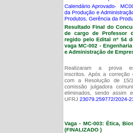
Calendário Aprovado- MC00
da Produção e Administraç
Produtos, Gerência da Prod
Resultado Final do Concu
de cargo de Professor 
regido pelo Edital nº 54 d
vaga MC-002 -
Engenharia
e Administração de Empre
Realizaram a prova esc
inscritos. Após a correção
com a Resolução de 15/
comissão julgadora comun
eliminados, sendo assim 
UFRJ
23079.259772/2024-2
Vaga - MC-003: Ética, Bi
(FINALIZADO )