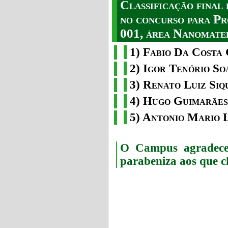
Classificação fina
no concurso para Pr
001, área Nanomater
1) Fabio Da Costa 
2) Igor Tenório So
3) Renato Luiz Siq
4) Hugo Guimarães
5) Antonio Mario 
O Campus agradece 
parabeniza aos que c