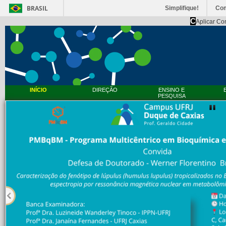
BRASIL
Simplifique!
Co
C
Aplicar Co
INÍCIO
DIREÇÃO
ENSINO E
PESQUISA