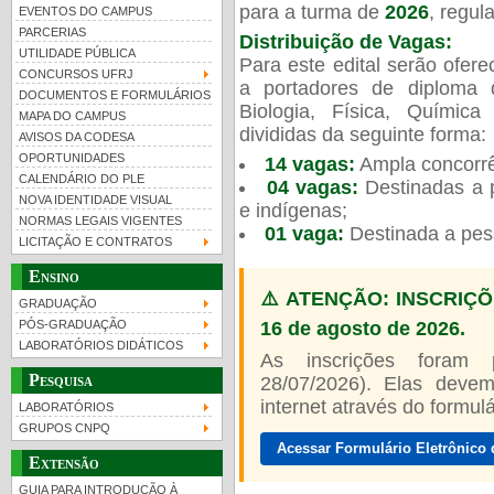
para a turma de
2026
, regu
EVENTOS DO CAMPUS
PARCERIAS
Distribuição de Vagas:
UTILIDADE PÚBLICA
Para este edital serão ofer
CONCURSOS UFRJ
a portadores de diploma 
DOCUMENTOS E FORMULÁRIOS
Biologia, Física, Químic
MAPA DO CAMPUS
UFRJ 100 anos
divididas da seguinte forma:
AVISOS DA CODESA
OPORTUNIDADES
14 vagas:
Ampla concorrê
CALENDÁRIO DO PLE
04 vagas:
Destinadas a p
NOVA IDENTIDADE VISUAL
e indígenas;
NORMAS LEGAIS VIGENTES
01 vaga:
Destinada a pes
LICITAÇÃO E CONTRATOS
Ensino
⚠️ ATENÇÃO: INSCRIÇÕ
GRADUAÇÃO
16 de agosto de 2026.
PÓS-GRADUAÇÃO
LABORATÓRIOS DIDÁTICOS
As inscrições foram
Pesquisa
28/07/2026). Elas devem
internet através do formulár
LABORATÓRIOS
GRUPOS CNPQ
Acessar Formulário Eletrônico 
Extensão
GUIA PARA INTRODUÇÃO À