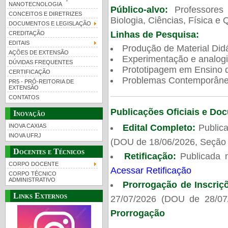
NANOTECNOLOGIA
Público-alvo:
Professores
CONCEITOS E DIRETRIZES
Biologia, Ciências, Física e 
DOCUMENTOS E LEGISLAÇÃO
Linhas de Pesquisa:
CREDITAÇÃO
EDITAIS
Produção de Material Didá
AÇÕES DE EXTENSÃO
Experimentação e analogi
DÚVIDAS FREQUENTES
Prototipagem em Ensino de
CERTIFICAÇÃO
Problemas Contemporâneo
PR5 - PRÓ-REITORIA DE
EXTENSÃO
CONTATOS
Publicações Oficiais e Do
Inovação
Edital Completo:
Publica
INOVA CAXIAS
INOVA UFRJ
(DOU de 18/06/2026, Seção 
Docentes e Técnicos
Retificação:
Publicada 
CORPO DOCENTE
Acessar Retificação
CORPO TÉCNICO
ADMINISTRATIVO
Prorrogação de Inscriç
Links Externos
27/07/2026 (DOU de 28/07
Prorrogação