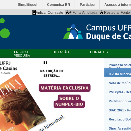
Simplifique!
Comunica BR
Participe
Acesso à infor
C
A+
A
Aplicar Contraste
Fonte Ampliada
Restaurar Fonte
ENSINO E
EXTENSÃO
CONTATOS
PESQUISA
Processo sele
Nanobiossist
revista Minerv
Nota de repúd
PMBqBM - Defe
Partilhando vi
SIAC 2025 - P
Resultado Bo
Dirac Acessibi