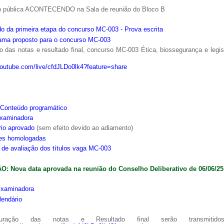
o pública ACONTECENDO na Sala de reunião do Bloco B
o da primeira etapa do concurso MC-003 - Prova escrita
ama proposto para o concurso MC-003
 das notas e resultado final, concurso MC-003 Ética, biossegurança e legi
youtube.com/live/cfdJLDo0lk4?feature=share
Conteúdo programático
xaminadora
rio aprovado
(sem efeito devido ao adiamento)
ões homologadas
s de avaliação dos títulos vaga MC-003
: Nova data aprovada na reunião do Conselho Deliberativo de 06/06/25
xaminadora
lendário
ração das notas e Resultado final serão transmitido