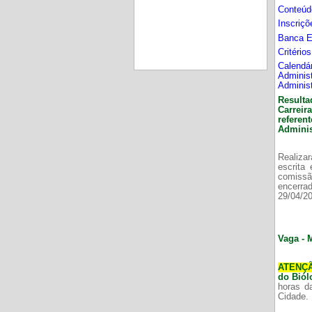
Conteúd
Inscriç
Banca 
Critério
Calend
Adminis
Adminis
Resulta
Carrei
refere
Adminis
Realizar
escrita
comissã
encerr
29/04/2
Vaga - 
ATENÇ
do Bió
horas d
Cidade.