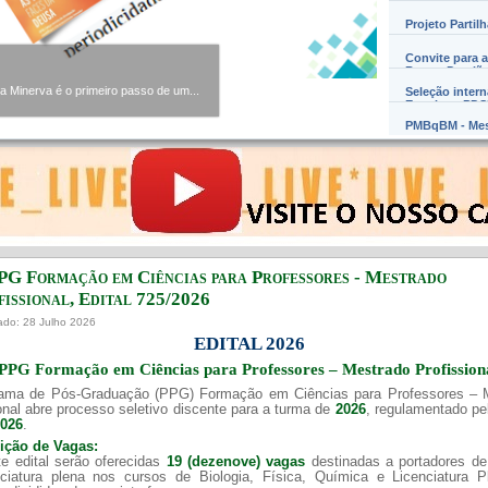
Projeto Partil
Convite para a
Barros Damião
Minerva é o primeiro passo de um...
Seleção inter
Exterior – PD
PMBqBM - Mes
PG Formação em Ciências para Professores - Mestrado
issional, Edital ​725/202​6
ado: 28 Julho 2026
EDITAL 2026
PPG Formação em Ciências para Professores – Mestrado Profission
ama de Pós-Graduação (PPG) Formação em Ciências para Professores – 
onal abre processo seletivo discente para a turma de
2026
, regulamentado p
2026
.
uição de Vagas:
e edital serão oferecidas
19 (dezenove) vagas
destinadas a portadores de
nciatura plena nos cursos de Biologia, Física, Química e Licenciatura 