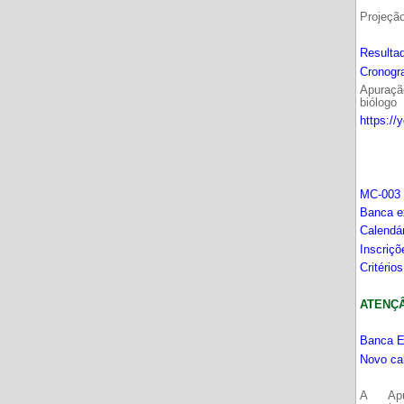
Projeçã
Resultad
Cronogr
Apuração
biólogo
https://
MC-003 
Banca e
Calendá
Inscriç
Critério
ATENÇÂO
Banca E
Novo ca
A Apu