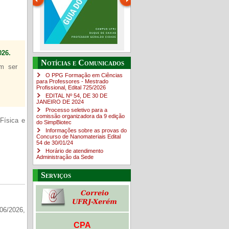
26.
Guia do estudante
O Campus em Números
Notícias e Comunicados
em ser
4sNpOf3w
O PPG Formação em Ciências
para Professores - Mestrado
Profissional, Edital ​725/202​6
EDITAL Nº 54, DE 30 DE
JANEIRO DE 2024
Processo seletivo para a
comissão organizadora da 9 edição
Física e
do SimpBiotec
Informações sobre as provas do
Concurso de Nanomateriais Edital
54 de 30/01/24
Horário de atendimento
Administração da Sede
Serviços
06/2026,
CPA