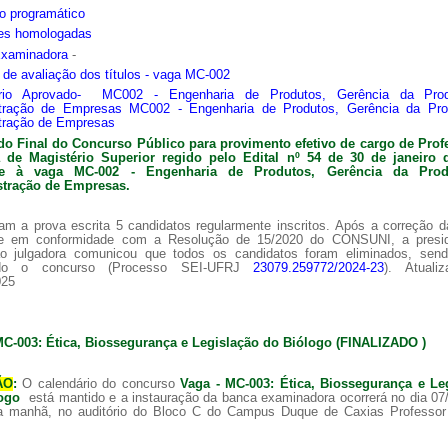
o programático
ões homologadas
Examinadora
-
s de avaliação dos títulos - vaga MC-002
ário Aprovado- MC002 - Engenharia de Produtos, Gerência da Pro
tração de Empresas MC002 - Engenharia de Produtos, Gerência da Pr
tração de Empresas
do Final do Concurso Público para provimento efetivo de cargo de Prof
ra de
Magistério Superior regido pelo Edital nº 54 de 30 de janeiro 
nte à vaga MC-002 -
Engenharia de Produtos, Gerência da Pro
tração de Empresas.
am a prova escrita 5 candidatos regularmente inscritos. Após a correção 
 e em conformidade com a Resolução de 15/2020 do CONSUNI, a presi
o julgadora comunicou que todos os candidatos foram eliminados, sen
ado o concurso (Processo SEI-UFRJ
23079.259772/2024-23
). Atuali
025
MC-003: Ética, Biossegurança e Legislação do Biólogo (FINALIZADO )
ÃO
:
O calendário do concurso
Vaga - MC-003: Ética, Biossegurança e Le
logo
está mantido e a instauração da banca examinadora ocorrerá no dia 07
a manhã, no auditório do Bloco C do Campus Duque de Caxias Professor