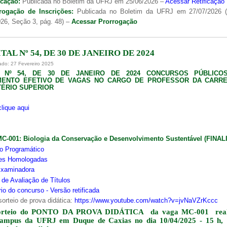
icação:
Publicada no Boletim da UFRJ em 25/06/2026 –
Acessar Retificação
rogação de Inscrições:
Publicada no Boletim da UFRJ em 27/07/2026 
26, Seção 3, pág. 48) –
Acessar Prorrogação
TAL Nº 54, DE 30 DE JANEIRO DE 2024
ado: 27 Fevereiro 2025
L Nº 54, DE 30 DE JANEIRO DE 2024 CONCURSOS PÚBLICO
MENTO EFETIVO DE VAGAS NO CARGO DE PROFESSOR DA CARRE
ÉRIO SUPERIOR
clique aqui
MC-001:
Biologia da Conservação e Desenvolvimento Sustentável (FINA
o Programático
ões Homologadas
xaminadora
s de Avaliação de Títulos
io do concurso - Versão retificada
sorteio de prova didática:
https://www.youtube.com/watch?v=jvNaVZrKccc
orteio do PONTO DA PROVA DIDÁTICA da vaga MC-001 real
campus da UFRJ em Duque de Caxias no dia 10/04/2025 - 15 h,