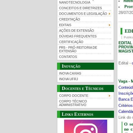
Retif
NANOTECNOLOGIA
Pror
CONCEITOS E DIRETRIZES
28/07/20
DOCUMENTOS E LEGISLAÇÃO
CREDITAÇÃO
EDITAIS
EDI
AÇÕES DE EXTENSÃO
DÚVIDAS FREQUENTES
Public
CERTIFICAÇÃO
EDITA
PROVI
PR5 - PRÓ-REITORIA DE
MAGIST
EXTENSÃO
CONTATOS
Edital -
Inovação
INOVA CAXIAS
INOVA UFRJ
Vaga - 
Conteúd
Docentes e Técnicos
Inscriç
CORPO DOCENTE
Banca E
CORPO TÉCNICO
ADMINISTRATIVO
Critério
Calendár
Links Externos
Link do 
O s
no 