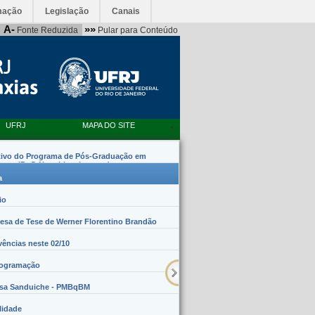
mação
Legislação
Canais
A-
»»
Fonte Reduzida
Pular para Conteúdo
UFRJ
MAPA DO SITE
tivo do Programa de Pós-Graduação em
emas (PpG Nanobiossistemas)
a
io
sa de Tese de Werner Florentino Brandão
vências neste 02/10
rogramação
lsa Sanduiche - PMBqBM
lidade