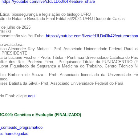
:
https://youtube.com/live/cfdJLDo0lk4?feature=share
tica, biossegurança e legislação do biólogo UFRJ
ção de Notas e Resultado Final Edital 54/2024 UFRJ Duque de Caxias
 de julho de 2025
 16h00
Transmissão via YouTube
https://youtube.com/live/cfdJLDo0lk4?feature=shar
o avaliadora.
arlos Alexandre Rey Matias - Prof. Associado Universidade Federal Rural d
 - PRESIDENTE;
arta Luciane Fischer - Profa. Titular - Pontifícia Universidade Católica do Par
alter dos Reis Pedreira Filho - Pesquisador Titular da FUNDACENTRO (
uprat Figueiredo de Segurança e Medicina do Trabalho, Centro Técnico Na
ábio Barbosa de Souza - Prof. Associado licenciado da Universidade Fe
uco;
ises Batista da Silva - Prof. Associado Universidade Federal do Pará
o Final: clique
aqui
MC-004: Genética e Evolução (FINALIZADO)
conteudo_programatico
ões homologadas