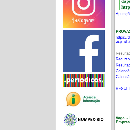
disp
htt
Apuração
PROVA
https:/
usp=sha
Resultad
Recurso
Resultad
Calendár
Calendár
RESULT
Vaga - 
Empres