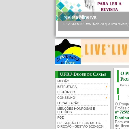
revista Minerva
REVISTA MINERVA Mais do que uma revista, a 
O P
UFRJ-Duque de Caxias
Prof
MISSÃO
Public
ESTRUTURA
HISTÓRICO
CONSELHO
LOCALIZAÇÃO
O Progr
Profissi
MENÇÕES HONROSAS E
nº 725/
ELOGIOS
PGD
Distrib
Para est
PRESTAÇÃO DE CONTAS DA
de lice
DIREÇÃO - GESTÃO 2020-2024