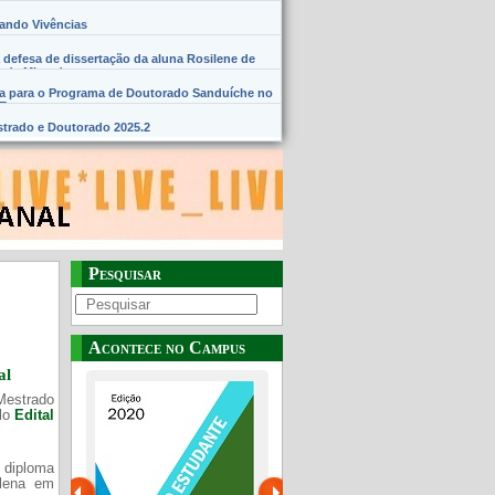
hando Vivências
 defesa de dissertação da aluna Rosilene de
 de Miranda
na para o Programa de Doutorado Sanduíche no
SE
trado e Doutorado 2025.2
Pesquisar
Acontece no Campus
al
Mestrado
elo
Edital
 diploma
Plena em