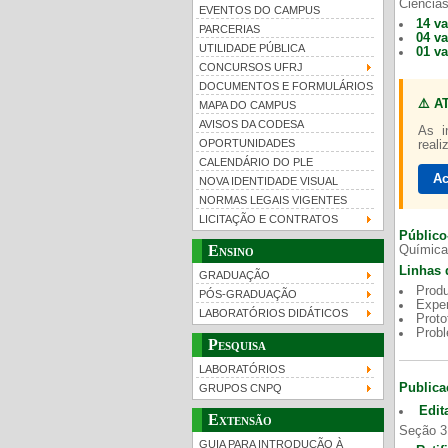
Ciências
EVENTOS DO CAMPUS
14 v
PARCERIAS
04 v
UTILIDADE PÚBLICA
01 v
CONCURSOS UFRJ
DOCUMENTOS E FORMULÁRIOS
⚠️ A
MAPA DO CAMPUS
UFRJ 100 anos
Gui
AVISOS DA CODESA
As i
OPORTUNIDADES
reali
CALENDÁRIO DO PLE
Ac
NOVA IDENTIDADE VISUAL
NORMAS LEGAIS VIGENTES
LICITAÇÃO E CONTRATOS
Público
Ensino
Química
Linhas 
GRADUAÇÃO
Produ
PÓS-GRADUAÇÃO
Exper
LABORATÓRIOS DIDÁTICOS
Proto
Prob
Pesquisa
LABORATÓRIOS
Publica
GRUPOS CNPQ
Edit
Extensão
Seção 3
GUIA PARA INTRODUÇÃO À