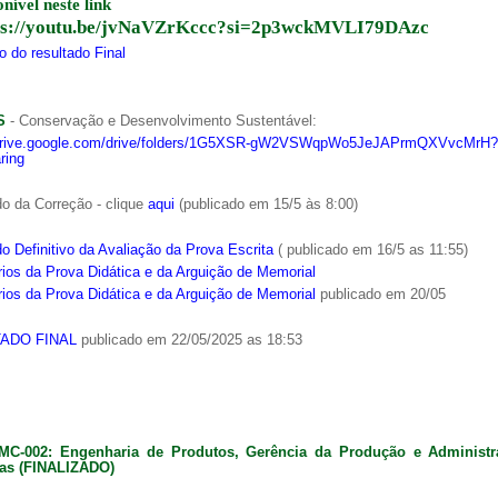
onível neste link
ps://youtu.be/jvNaVZrKccc?si=2p3wckMVLI79DAzc
 do resultado Final
S
- Conservação e Desenvolvimento Sustentável:
/drive.google.com/drive/folders/1G5XSR-gW2VSWqpWo5JeJAPrmQXVvcMrH?
ring
o da Correção - clique
aqui
(publicado em 15/5 às 8:00)
o Definitivo da Avaliação da Prova Escrita
( publicado em 16/5 as 11:55)
ios da Prova Didática e da Arguição de Memorial
ios da Prova Didática e da Arguição de Memorial
publicado em 20/05
ADO FINAL
publicado em 22/05/2025 as 18:53
MC-002: Engenharia de Produtos, Gerência da Produção e Administ
as (FINALIZADO)