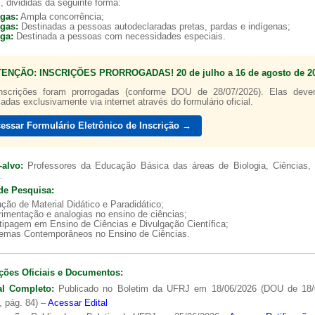
, divididas da seguinte forma:
agas:
Ampla concorrência;
agas:
Destinadas a pessoas autodeclaradas pretas, pardas e indígenas;
aga:
Destinada a pessoas com necessidades especiais.
TENÇÃO: INSCRIÇÕES PRORROGADAS! 20 de julho a 16 de agosto de 20
a de boas práticas
PR-7 Canal Youtube
nscrições foram prorrogadas (conforme DOU de 28/07/2026). Elas dev
zadas exclusivamente via internet através do formulário oficial.
https://www.youtube.com/channel/UC46BbEKCwNCdJvi
essar Formulário Eletrônico de Inscrição →
-alvo:
Professores da Educação Básica das áreas de Biologia, Ciências, 
.
de Pesquisa:
ção de Material Didático e Paradidático;
imentação e analogias no ensino de ciências;
tipagem em Ensino de Ciências e Divulgação Científica;
lemas Contemporâneos no Ensino de Ciências.
ções Oficiais e Documentos:
al Completo:
Publicado no Boletim da UFRJ em 18/06/2026 (DOU de 18/
, pág. 84) –
Acessar Edital