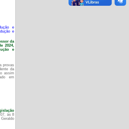
dução e
odução e
essor da
de 2024,
dução e
da provas
dente da
do assim
zado em
gislação
/07, às 8
 Geraldo