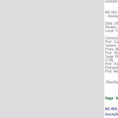
youtube
MC-003 É
- Apura
Data: 14
Horário:
Local: 
Comissã
Prof. C
Janeiro
Profa. M
Prof. W
Jorge D
CTN);
Prof. F
Pernamb
Prof. Mo
Resultad
Vaga - 
MC-004_
Inscriç