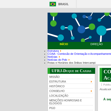
BRASIL
INÍCIO
DIREÇÃO
Estrutura
COAA - Comissão de Orientação e Acompanhament
Notícias
Notícias do Polo
Rotas e Horários dos ônibus Intercampi
UFRJ-Duque de Caxias
CO
Ac
MISSÃO
ESTRUTURA
Public
HISTÓRICO
Atualizad
CONSELHO
LOCALIZAÇÃO
A se
MENÇÕES HONROSAS E
ELOGIOS
PGD