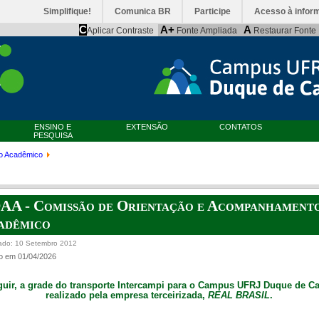
Simplifique!
Comunica BR
Participe
Acesso à infor
C
A+
A
Aplicar Contraste
Fonte Ampliada
Restaurar Fonte
ENSINO E
EXTENSÃO
CONTATOS
PESQUISA
o Acadêmico
AA - Comissão de Orientação e Acompanhament
adêmico
ado: 10 Setembro 2012
o em 01/04/2026
guir, a grade do transporte Intercampi para o Campus UFRJ Duque de Ca
realizado pela empresa terceirizada,
REAL BRASIL
.