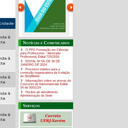
Guia do estudante
O Campus em Números
Notícias e Comunicados
4sNpOf3w
O PPG Formação em Ciências
para Professores - Mestrado
Profissional, Edital ​725/202​6
EDITAL Nº 54, DE 30 DE
JANEIRO DE 2024
Processo seletivo para a
comissão organizadora da 9 edição
do SimpBiotec
Informações sobre as provas do
Concurso de Nanomateriais Edital
54 de 30/01/24
Horário de atendimento
Administração da Sede
Serviços