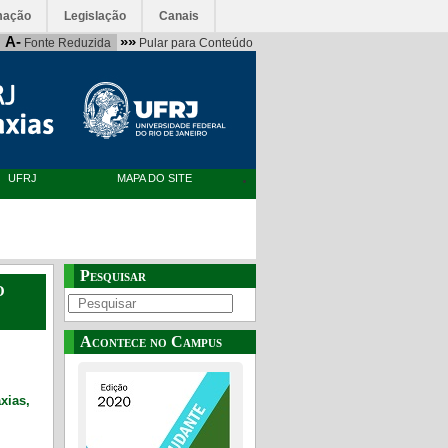
mação
Legislação
Canais
A-
»»
Fonte Reduzida
Pular para Conteúdo
UFRJ
MAPA DO SITE
Pesquisar
o
Acontece no Campus
xias,