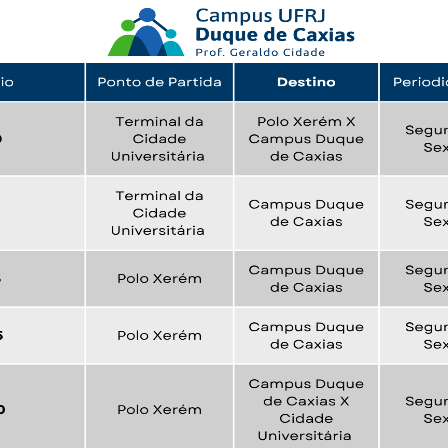
a de boas práticas
PR-7 Canal Youtube
https://www.youtube.com/channel/UC46BbEKCwNCdJvi