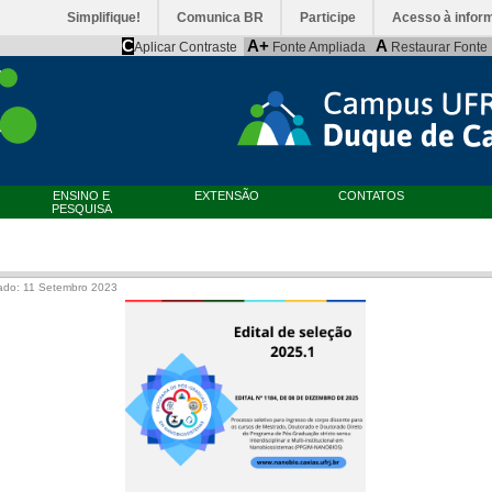
Simplifique!
Comunica BR
Participe
Acesso à infor
C
A+
A
Aplicar Contraste
Fonte Ampliada
Restaurar Fonte
ENSINO E
EXTENSÃO
CONTATOS
PESQUISA
ado: 11 Setembro 2023