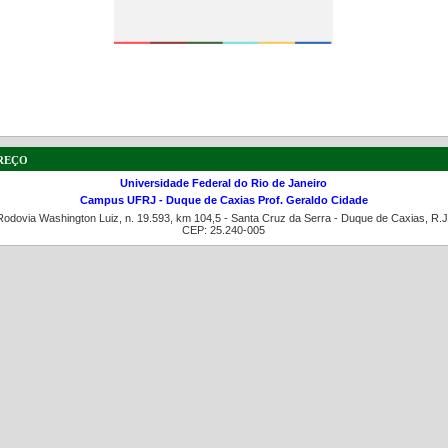
a de boas práticas
PR-7 Canal Youtube
reço
https://www.youtube.com/channel/UC46BbEKCwNCdJvi
Universidade Federal do Rio de Janeiro
Campus UFRJ - Duque de Caxias Prof. Geraldo Cidade
Rodovia Washington Luiz, n. 19.593, km 104,5 - Santa Cruz da Serra - Duque de Caxias, R.J
CEP: 25.240-005