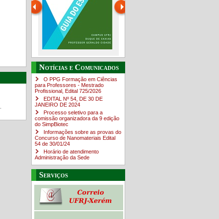
Guia do estudante
O Campus em Números
Notícias e Comunicados
4sNpOf3w
O PPG Formação em Ciências
para Professores - Mestrado
Profissional, Edital ​725/202​6
EDITAL Nº 54, DE 30 DE
JANEIRO DE 2024
.
Processo seletivo para a
comissão organizadora da 9 edição
do SimpBiotec
Informações sobre as provas do
Concurso de Nanomateriais Edital
54 de 30/01/24
Horário de atendimento
Administração da Sede
Serviços