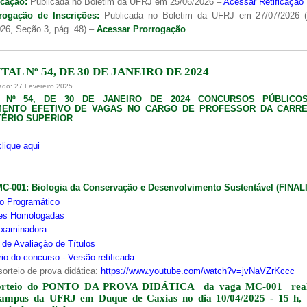
icação:
Publicada no Boletim da UFRJ em 25/06/2026 –
Acessar Retificação
rogação de Inscrições:
Publicada no Boletim da UFRJ em 27/07/2026 
26, Seção 3, pág. 48) –
Acessar Prorrogação
TAL Nº 54, DE 30 DE JANEIRO DE 2024
ado: 27 Fevereiro 2025
L Nº 54, DE 30 DE JANEIRO DE 2024 CONCURSOS PÚBLICO
MENTO EFETIVO DE VAGAS NO CARGO DE PROFESSOR DA CARRE
ÉRIO SUPERIOR
clique aqui
MC-001:
Biologia da Conservação e Desenvolvimento Sustentável (FINA
o Programático
ões Homologadas
xaminadora
s de Avaliação de Títulos
io do concurso - Versão retificada
sorteio de prova didática:
https://www.youtube.com/watch?v=jvNaVZrKccc
orteio do PONTO DA PROVA DIDÁTICA da vaga MC-001 real
campus da UFRJ em Duque de Caxias no dia 10/04/2025 - 15 h,