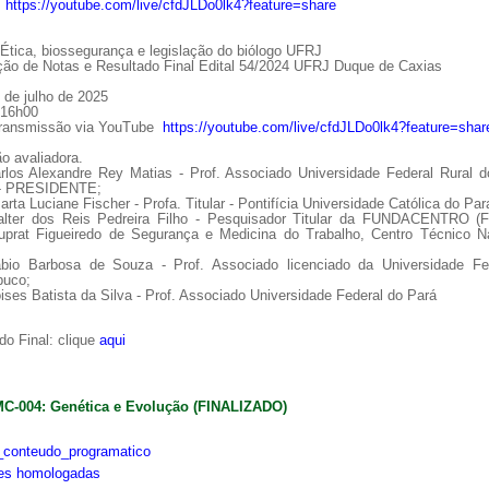
:
https://youtube.com/live/cfdJLDo0lk4?feature=share
tica, biossegurança e legislação do biólogo UFRJ
ção de Notas e Resultado Final Edital 54/2024 UFRJ Duque de Caxias
 de julho de 2025
 16h00
Transmissão via YouTube
https://youtube.com/live/cfdJLDo0lk4?feature=shar
o avaliadora.
arlos Alexandre Rey Matias - Prof. Associado Universidade Federal Rural d
 - PRESIDENTE;
arta Luciane Fischer - Profa. Titular - Pontifícia Universidade Católica do Par
alter dos Reis Pedreira Filho - Pesquisador Titular da FUNDACENTRO (
uprat Figueiredo de Segurança e Medicina do Trabalho, Centro Técnico Na
ábio Barbosa de Souza - Prof. Associado licenciado da Universidade Fe
uco;
ises Batista da Silva - Prof. Associado Universidade Federal do Pará
o Final: clique
aqui
MC-004: Genética e Evolução (FINALIZADO)
conteudo_programatico
ões homologadas