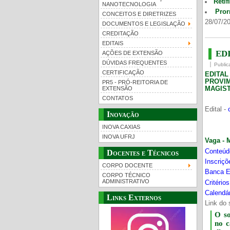
Retif
NANOTECNOLOGIA
Pror
CONCEITOS E DIRETRIZES
28/07/20
DOCUMENTOS E LEGISLAÇÃO
CREDITAÇÃO
EDITAIS
EDI
AÇÕES DE EXTENSÃO
DÚVIDAS FREQUENTES
Public
CERTIFICAÇÃO
EDITA
PROVI
PR5 - PRÓ-REITORIA DE
MAGIST
EXTENSÃO
CONTATOS
Edital -
Inovação
INOVA CAXIAS
INOVA UFRJ
Vaga - 
Conteúd
Docentes e Técnicos
Inscriç
CORPO DOCENTE
Banca E
CORPO TÉCNICO
ADMINISTRATIVO
Critério
Calendár
Links Externos
Link do 
O s
no 