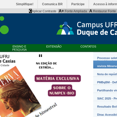
Simplifique!
Comunica BR
Participe
Acesso à infor
C
A+
A
Aplicar Contraste
Fonte Ampliada
Restaurar Fonte
ENSINO E
EXTENSÃO
CONTATOS
PESQUISA
Processo sele
Nanobiossist
revista Minerv
Nota de repúd
PMBqBM - Defe
Partilhando vi
SIAC 2025 - P
Resultado Bo
Dirac Acessibi