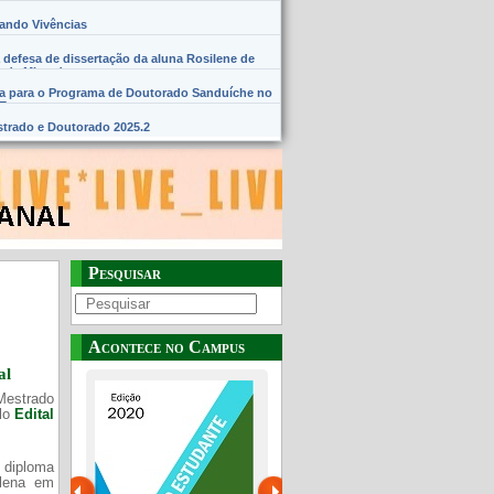
hando Vivências
 defesa de dissertação da aluna Rosilene de
 de Miranda
na para o Programa de Doutorado Sanduíche no
SE
trado e Doutorado 2025.2
Pesquisar
Acontece no Campus
al
Mestrado
elo
Edital
 diploma
Plena em