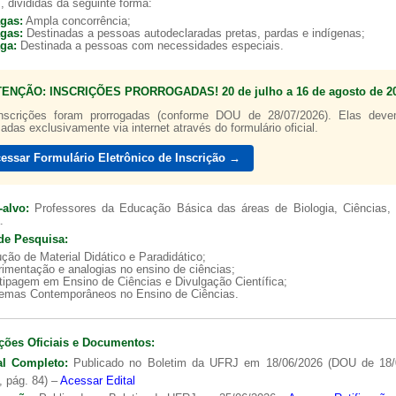
, divididas da seguinte forma:
agas:
Ampla concorrência;
agas:
Destinadas a pessoas autodeclaradas pretas, pardas e indígenas;
aga:
Destinada a pessoas com necessidades especiais.
TENÇÃO: INSCRIÇÕES PRORROGADAS! 20 de julho a 16 de agosto de 20
a de boas práticas
PR-7 Canal Youtube
nscrições foram prorrogadas (conforme DOU de 28/07/2026). Elas dev
zadas exclusivamente via internet através do formulário oficial.
https://www.youtube.com/channel/UC46BbEKCwNCdJvi
essar Formulário Eletrônico de Inscrição →
-alvo:
Professores da Educação Básica das áreas de Biologia, Ciências, 
.
de Pesquisa:
ção de Material Didático e Paradidático;
imentação e analogias no ensino de ciências;
tipagem em Ensino de Ciências e Divulgação Científica;
lemas Contemporâneos no Ensino de Ciências.
ções Oficiais e Documentos:
al Completo:
Publicado no Boletim da UFRJ em 18/06/2026 (DOU de 18/
, pág. 84) –
Acessar Edital