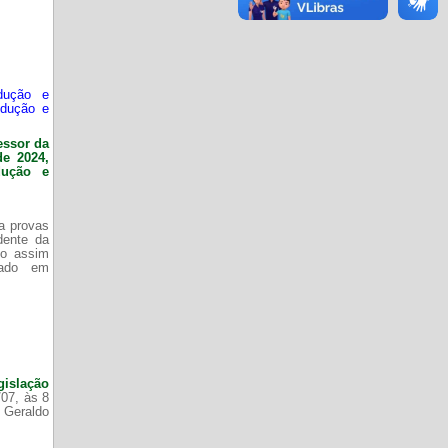
dução e
odução e
essor da
de 2024,
dução e
da provas
dente da
do assim
zado em
gislação
/07, às 8
 Geraldo