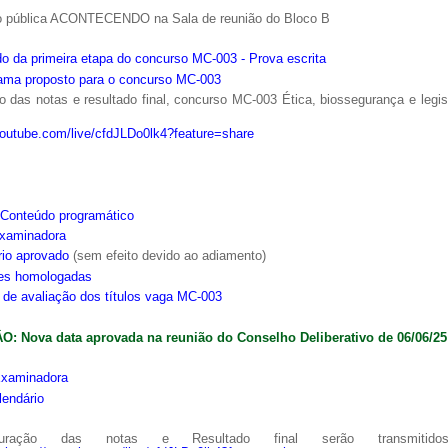
o pública ACONTECENDO na Sala de reunião do Bloco B
o da primeira etapa do concurso MC-003 - Prova escrita
ama proposto para o concurso MC-003
 das notas e resultado final, concurso MC-003 Ética, biossegurança e legi
youtube.com/live/cfdJLDo0lk4?feature=share
Conteúdo programático
xaminadora
rio aprovado
(sem efeito devido ao adiamento)
ões homologadas
s de avaliação dos títulos vaga MC-003
: Nova data aprovada na reunião do Conselho Deliberativo de 06/06/25
xaminadora
lendário
ração das notas e Resultado final serão transmitido