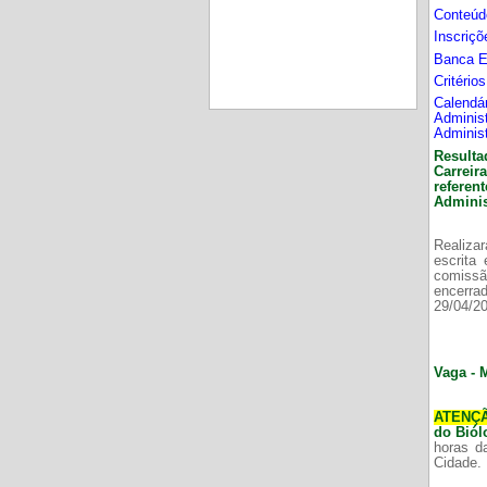
Conteúd
Inscriç
Banca 
Critério
Calend
Adminis
Adminis
Resulta
Carrei
refere
Adminis
Realizar
escrita
comissã
encerr
29/04/2
Vaga - 
ATENÇ
do Bió
horas d
Cidade.