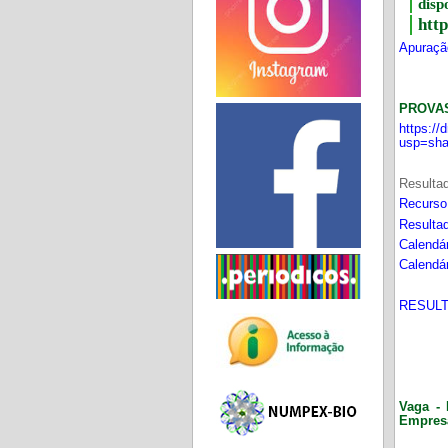
disp
htt
Apuração
PROVA
https:/
usp=sha
Resultad
Recurso
Resultad
Calendár
Calendár
RESULT
Vaga - 
Empres