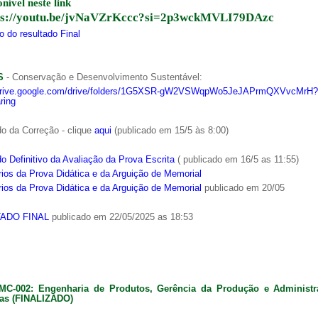
onível neste link
ps://youtu.be/jvNaVZrKccc?si=2p3wckMVLI79DAzc
 do resultado Final
S
- Conservação e Desenvolvimento Sustentável:
/drive.google.com/drive/folders/1G5XSR-gW2VSWqpWo5JeJAPrmQXVvcMrH?
ring
o da Correção - clique
aqui
(publicado em 15/5 às 8:00)
o Definitivo da Avaliação da Prova Escrita
( publicado em 16/5 as 11:55)
ios da Prova Didática e da Arguição de Memorial
ios da Prova Didática e da Arguição de Memorial
publicado em 20/05
ADO FINAL
publicado em 22/05/2025 as 18:53
MC-002: Engenharia de Produtos, Gerência da Produção e Administ
as (FINALIZADO)