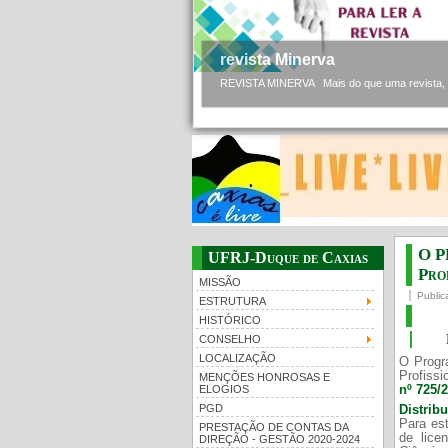
revista Minerva
REVISTA MINERVA Mais do que uma revista, a 
O P
UFRJ-Duque de Caxias
Prof
MISSÃO
Public
ESTRUTURA
HISTÓRICO
CONSELHO
LOCALIZAÇÃO
O Progr
Profissi
MENÇÕES HONROSAS E
nº 725/
ELOGIOS
PGD
Distrib
Para est
PRESTAÇÃO DE CONTAS DA
de lice
DIREÇÃO - GESTÃO 2020-2024