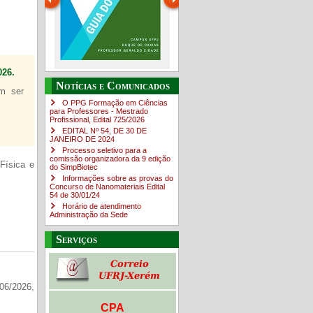
26.
Guia do estudante
O Campus em Números
Notícias e Comunicados
em ser
4sNpOf3w
O PPG Formação em Ciências
para Professores - Mestrado
Profissional, Edital ​725/202​6
EDITAL Nº 54, DE 30 DE
JANEIRO DE 2024
Processo seletivo para a
comissão organizadora da 9 edição
Física e
do SimpBiotec
Informações sobre as provas do
Concurso de Nanomateriais Edital
54 de 30/01/24
Horário de atendimento
Administração da Sede
Serviços
06/2026,
CPA