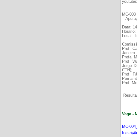
youtube
MC-003 É
- Apura
Data: 14
Horário:
Local: 
Comissã
Prof. C
Janeiro
Profa. M
Prof. W
Jorge D
CTN);
Prof. F
Pernamb
Prof. Mo
Resultad
Vaga - 
MC-004_
Inscriç