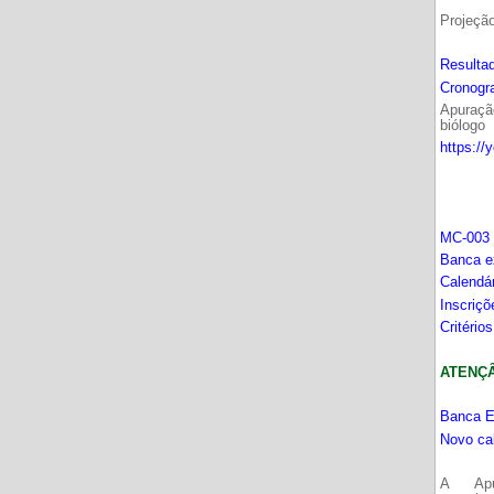
Projeçã
Resultad
Cronogr
Apuração
biólogo
https://
MC-003 
Banca e
Calendá
Inscriç
Critério
ATENÇÂO
Banca E
Novo ca
A Apu