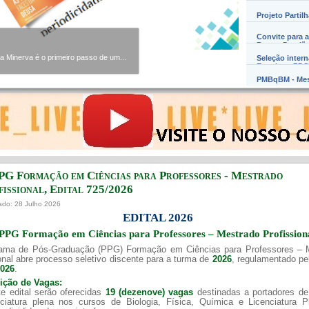
Projeto Partil
Convite para a
Barros Damião
Minerva é o primeiro passo de um...
Seleção inter
Exterior – PD
PMBqBM - Mes
PG Formação em Ciências para Professores - Mestrado
issional, Edital ​725/202​6
ado: 28 Julho 2026
EDITAL 2026
PPG Formação em Ciências para Professores – Mestrado Profission
ama de Pós-Graduação (PPG) Formação em Ciências para Professores – 
onal abre processo seletivo discente para a turma de
2026
, regulamentado p
2026
.
uição de Vagas:
e edital serão oferecidas
19 (dezenove) vagas
destinadas a portadores de
nciatura plena nos cursos de Biologia, Física, Química e Licenciatura 