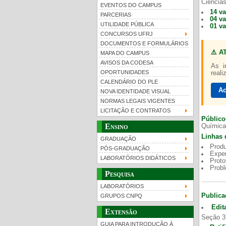
Ciências
EVENTOS DO CAMPUS
14 v
PARCERIAS
04 v
UTILIDADE PÚBLICA
01 v
CONCURSOS UFRJ
DOCUMENTOS E FORMULÁRIOS
⚠️ A
MAPA DO CAMPUS
UFRJ 100 anos
Gui
AVISOS DA CODESA
As i
OPORTUNIDADES
reali
CALENDÁRIO DO PLE
Ac
NOVA IDENTIDADE VISUAL
NORMAS LEGAIS VIGENTES
LICITAÇÃO E CONTRATOS
Público
Ensino
Química
Linhas 
GRADUAÇÃO
Produ
PÓS-GRADUAÇÃO
Exper
LABORATÓRIOS DIDÁTICOS
Proto
Prob
Pesquisa
LABORATÓRIOS
Publica
GRUPOS CNPQ
Edit
Extensão
Seção 3
GUIA PARA INTRODUÇÃO À