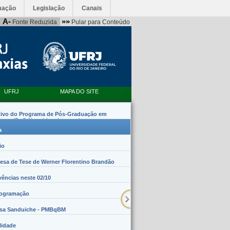
mação
Legislação
Canais
A-
»»
Fonte Reduzida
Pular para Conteúdo
UFRJ
MAPA DO SITE
tivo do Programa de Pós-Graduação em
emas (PpG Nanobiossistemas)
a
io
sa de Tese de Werner Florentino Brandão
vências neste 02/10
rogramação
lsa Sanduiche - PMBqBM
lidade