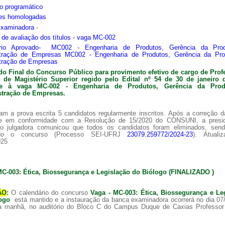
o programático
ões homologadas
Examinadora
-
s de avaliação dos títulos - vaga MC-002
ário Aprovado- MC002 - Engenharia de Produtos, Gerência da Pro
tração de Empresas MC002 - Engenharia de Produtos, Gerência da Pr
tração de Empresas
do Final do Concurso Público para provimento efetivo de cargo de Prof
ra de
Magistério Superior regido pelo Edital nº 54 de 30 de janeiro 
nte à vaga MC-002 -
Engenharia de Produtos, Gerência da Pro
tração de Empresas.
am a prova escrita 5 candidatos regularmente inscritos. Após a correção 
 e em conformidade com a Resolução de 15/2020 do CONSUNI, a presi
o julgadora comunicou que todos os candidatos foram eliminados, sen
ado o concurso (Processo SEI-UFRJ
23079.259772/2024-23
). Atuali
025
MC-003: Ética, Biossegurança e Legislação do Biólogo (FINALIZADO )
ÃO
:
O calendário do concurso
Vaga - MC-003: Ética, Biossegurança e Le
logo
está mantido e a instauração da banca examinadora ocorrerá no dia 07
a manhã, no auditório do Bloco C do Campus Duque de Caxias Professor