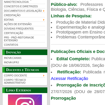
NANOTECNOLOGIA
Público-alvo:
Professores
CONCEITOS E DIRETRIZES
Biologia, Ciências, Física e 
DOCUMENTOS E LEGISLAÇÃO
Linhas de Pesquisa:
CREDITAÇÃO
EDITAIS
Produção de Material Didá
AÇÕES DE EXTENSÃO
Experimentação e analogi
DÚVIDAS FREQUENTES
Prototipagem em Ensino de
CERTIFICAÇÃO
Problemas Contemporâneo
PR5 - PRÓ-REITORIA DE
EXTENSÃO
CONTATOS
Publicações Oficiais e Do
Inovação
Edital Completo:
Publica
INOVA CAXIAS
INOVA UFRJ
(DOU de 18/06/2026, Seção 
Docentes e Técnicos
Retificação:
Publicada 
CORPO DOCENTE
Acessar Retificação
CORPO TÉCNICO
ADMINISTRATIVO
Prorrogação de Inscriç
Links Externos
27/07/2026 (DOU de 28/07
Prorrogação