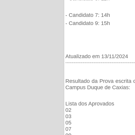
- Candidato 7: 14h
- Candidato 9: 15h
Atualizado em 13/11/2024
¨¨¨¨¨¨¨¨¨¨¨¨¨¨¨¨¨¨¨¨¨¨¨¨¨¨¨¨¨¨¨¨¨¨¨¨¨¨
Resultado da Prova escrita 
Campus Duque de Caxias:
Lista dos Aprovados
02
03
05
07