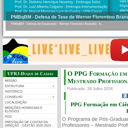
PMBqBM - Defesa de Tese de Werner Florentino Bran
PMBqBM - Defesa de Doutorado - Werner Florentino Brandão A...
O PPG Formação em C
UFRJ-Duque de Caxias
Mestrado Profissiona
MISSÃO
ESTRUTURA
Publicado: 28 Julho 2026
HISTÓRICO
E
CONSELHO
LOCALIZAÇÃO
PPG Formação em Ciênc
MENÇÕES HONROSAS E
ELOGIOS
PGD
O Programa de Pós-Gradua
PRESTAÇÃO DE CONTAS DA
Professores – Mestrado Profi
DIREÇÃO - GESTÃO 2020-2024