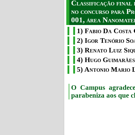
Classificação fina
no concurso para Pr
001, área Nanomater
1) Fabio Da Costa 
2) Igor Tenório So
3) Renato Luiz Siq
4) Hugo Guimarães
5) Antonio Mario 
O Campus agradece 
parabeniza aos que c