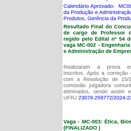
Calendário Aprovado- MC00
da Produção e Administraç
Produtos, Gerência da Prod
Resultado Final do Concu
de cargo de Professor 
regido pelo Edital nº 54 d
vaga MC-002 -
Engenharia
e Administração de Empre
Realizaram a prova esc
inscritos. Após a correção
com a Resolução de 15/
comissão julgadora comun
eliminados, sendo assim 
UFRJ
23079.259772/2024-2
Vaga - MC-003: Ética, Bi
(FINALIZADO )