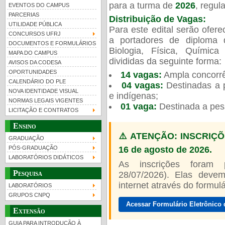
para a turma de
2026
, regu
EVENTOS DO CAMPUS
PARCERIAS
Distribuição de Vagas:
UTILIDADE PÚBLICA
Para este edital serão ofer
CONCURSOS UFRJ
a portadores de diploma 
DOCUMENTOS E FORMULÁRIOS
Biologia, Física, Químic
MAPA DO CAMPUS
UFRJ 100 anos
divididas da seguinte forma:
AVISOS DA CODESA
OPORTUNIDADES
14 vagas:
Ampla concorrê
CALENDÁRIO DO PLE
04 vagas:
Destinadas a p
NOVA IDENTIDADE VISUAL
e indígenas;
NORMAS LEGAIS VIGENTES
01 vaga:
Destinada a pes
LICITAÇÃO E CONTRATOS
Ensino
⚠️ ATENÇÃO: INSCRIÇÕ
GRADUAÇÃO
16 de agosto de 2026.
PÓS-GRADUAÇÃO
LABORATÓRIOS DIDÁTICOS
As inscrições foram
Pesquisa
28/07/2026). Elas devem
internet através do formulár
LABORATÓRIOS
GRUPOS CNPQ
Acessar Formulário Eletrônico 
Extensão
GUIA PARA INTRODUÇÃO À