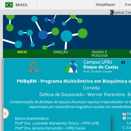
BRASIL
Simplifique!
Co
C
Aplicar Co
INÍCIO
DIREÇÃO
ENSINO E
PESQUISA