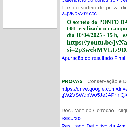
Link do sorteio de prova di
v=jvNaVZrKccc
O sorteio do PONTO 
001 realizado no camp
dia 10/04/2025 - 15 h, e
https://youtu.be/jv
si=2p3wckMVLI79D
Apuração do resultado Final
PROVAS
- Conservação e D
https://drive.google.com/dri
gW2VSWqpWo5JeJAPrmQXV
Resultado da Correção - cli
Recurso
Resultado Definitivo da Ava