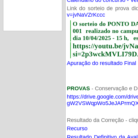
Link do sorteio de prova di
v=jvNaVZrKccc
O sorteio do PONTO 
001 realizado no camp
dia 10/04/2025 - 15 h, e
https://youtu.be/jv
si=2p3wckMVLI79D
Apuração do resultado Final
PROVAS
- Conservação e D
https://drive.google.com/dri
gW2VSWqpWo5JeJAPrmQXV
Resultado da Correção - cli
Recurso
Resultado Definitivo da Ava