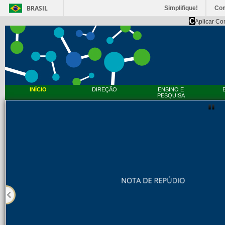
BRASIL
Simplifique!
Co
C
Aplicar Co
INÍCIO
DIREÇÃO
ENSINO E
PESQUISA