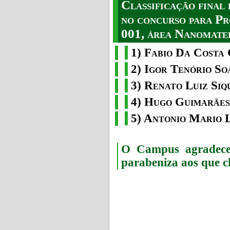
Classificação fina
no concurso para Pr
001, área Nanomater
1) Fabio Da Costa 
2) Igor Tenório So
3) Renato Luiz Siq
4) Hugo Guimarães
5) Antonio Mario 
O Campus agradece 
parabeniza aos que c