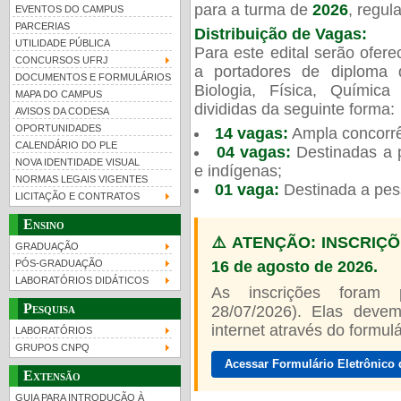
para a turma de
2026
, regu
EVENTOS DO CAMPUS
PARCERIAS
Distribuição de Vagas:
UTILIDADE PÚBLICA
Para este edital serão ofer
CONCURSOS UFRJ
a portadores de diploma 
DOCUMENTOS E FORMULÁRIOS
Biologia, Física, Químic
MAPA DO CAMPUS
UFRJ 100 anos
Guia de boas práticas
divididas da seguinte forma:
AVISOS DA CODESA
OPORTUNIDADES
14 vagas:
Ampla concorrê
CALENDÁRIO DO PLE
04 vagas:
Destinadas a p
NOVA IDENTIDADE VISUAL
e indígenas;
NORMAS LEGAIS VIGENTES
01 vaga:
Destinada a pes
LICITAÇÃO E CONTRATOS
Ensino
⚠️ ATENÇÃO: INSCRIÇÕ
GRADUAÇÃO
16 de agosto de 2026.
PÓS-GRADUAÇÃO
LABORATÓRIOS DIDÁTICOS
As inscrições foram
Pesquisa
28/07/2026). Elas devem
internet através do formulár
LABORATÓRIOS
GRUPOS CNPQ
Acessar Formulário Eletrônico 
Extensão
GUIA PARA INTRODUÇÃO À