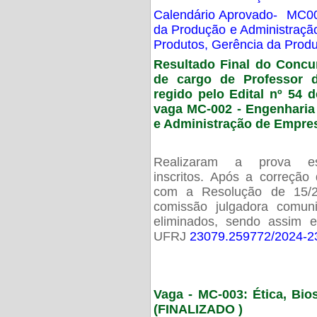
Calendário Aprovado- MC00
da Produção e Administraç
Produtos, Gerência da Prod
Resultado Final do Concu
de cargo de Professor 
regido pelo Edital nº 54 d
vaga MC-002 -
Engenharia
e Administração de Empre
Realizaram a prova esc
inscritos. Após a correção
com a Resolução de 15/
comissão julgadora comun
eliminados, sendo assim 
UFRJ
23079.259772/2024-2
Vaga - MC-003: Ética, Bi
(FINALIZADO )