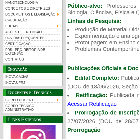
NANOTECNOLOGIA
Público-alvo:
Professores
CONCEITOS E DIRETRIZES
Biologia, Ciências, Física e 
DOCUMENTOS E LEGISLAÇÃO
Linhas de Pesquisa:
CREDITAÇÃO
EDITAIS
Produção de Material Didá
AÇÕES DE EXTENSÃO
Experimentação e analogi
DÚVIDAS FREQUENTES
Prototipagem em Ensino de
CERTIFICAÇÃO
Problemas Contemporâneo
PR5 - PRÓ-REITORIA DE
EXTENSÃO
CONTATOS
Publicações Oficiais e Do
Inovação
Edital Completo:
Publica
INOVA CAXIAS
INOVA UFRJ
(DOU de 18/06/2026, Seção 
Docentes e Técnicos
Retificação:
Publicada 
CORPO DOCENTE
Acessar Retificação
CORPO TÉCNICO
ADMINISTRATIVO
Prorrogação de Inscriç
Links Externos
27/07/2026 (DOU de 28/07
Prorrogação