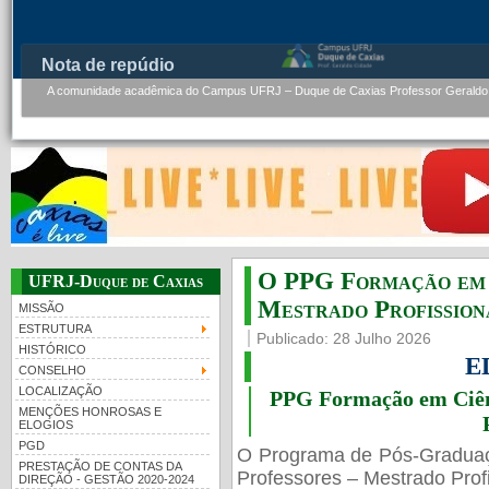
Nota de repúdio
A comunidade acadêmica do Campus UFRJ – Duque de Caxias Professor Geraldo.
O PPG Formação em C
UFRJ-Duque de Caxias
Mestrado Profissiona
MISSÃO
ESTRUTURA
Publicado: 28 Julho 2026
HISTÓRICO
E
CONSELHO
LOCALIZAÇÃO
PPG Formação em Ciênc
MENÇÕES HONROSAS E
ELOGIOS
PGD
O Programa de Pós-Gradua
PRESTAÇÃO DE CONTAS DA
Professores – Mestrado Profi
DIREÇÃO - GESTÃO 2020-2024