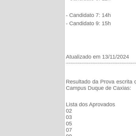
- Candidato 7: 14h
- Candidato 9: 15h
Atualizado em 13/11/2024
¨¨¨¨¨¨¨¨¨¨¨¨¨¨¨¨¨¨¨¨¨¨¨¨¨¨¨¨¨¨¨¨¨¨¨¨¨¨
Resultado da Prova escrita 
Campus Duque de Caxias:
Lista dos Aprovados
02
03
05
07