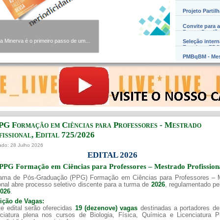
Projeto Partil
Convite para a
Barros Damião
Minerva é o primeiro passo de um...
Seleção inter
Exterior – PD
PMBqBM - Mes
PG Formação em Ciências para Professores - Mestrado
issional, Edital ​725/202​6
ado: 28 Julho 2026
EDITAL 2026
PPG Formação em Ciências para Professores – Mestrado Profission
ama de Pós-Graduação (PPG) Formação em Ciências para Professores – 
onal abre processo seletivo discente para a turma de
2026
, regulamentado p
2026
.
uição de Vagas:
e edital serão oferecidas
19 (dezenove) vagas
destinadas a portadores de
nciatura plena nos cursos de Biologia, Física, Química e Licenciatura 