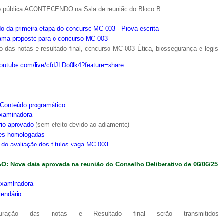
o pública ACONTECENDO na Sala de reunião do Bloco B
o da primeira etapa do concurso MC-003 - Prova escrita
ama proposto para o concurso MC-003
 das notas e resultado final, concurso MC-003 Ética, biossegurança e legi
youtube.com/live/cfdJLDo0lk4?feature=share
Conteúdo programático
xaminadora
rio aprovado
(sem efeito devido ao adiamento)
ões homologadas
s de avaliação dos títulos vaga MC-003
: Nova data aprovada na reunião do Conselho Deliberativo de 06/06/25
xaminadora
lendário
ração das notas e Resultado final serão transmitido