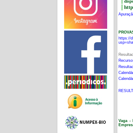
disp
htt
Apuração
PROVA
https:/
usp=sha
Resultad
Recurso
Resultad
Calendár
Calendár
RESULT
Vaga - 
Empres