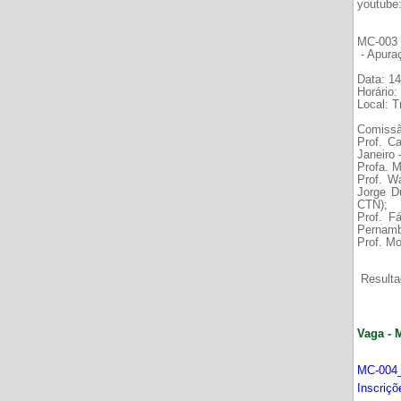
youtube
MC-003 É
- Apura
Data: 14
Horário:
Local: 
Comissã
Prof. C
Janeiro
Profa. M
Prof. W
Jorge D
CTN);
Prof. F
Pernamb
Prof. Mo
Resultad
Vaga - 
MC-004_
Inscriç