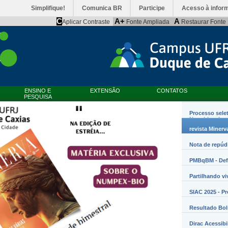
Simplifique!
Comunica BR
Participe
Acesso à infor
C
A+
A
Aplicar Contraste
Fonte Ampliada
Restaurar Fonte
ENSINO E
EXTENSÃO
CONTATOS
PESQUISA
Processo sele
Nanobiossist
revista Minerv
Nota de repúd
PMBqBM - Defe
Partilhando vi
SIAC 2025 - P
Resultado Bo
Dirac Acessibi