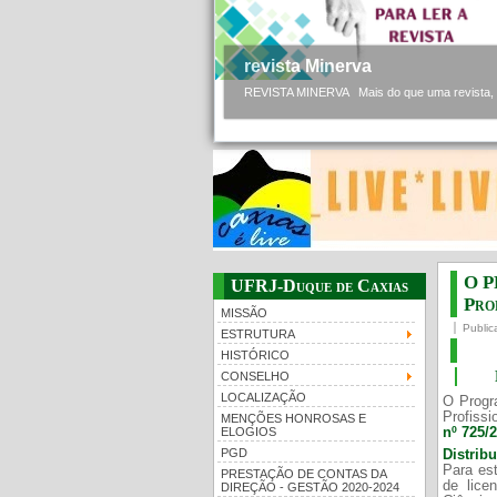
revista Minerva
REVISTA MINERVA Mais do que uma revista, a 
O P
UFRJ-Duque de Caxias
Prof
MISSÃO
Public
ESTRUTURA
HISTÓRICO
CONSELHO
LOCALIZAÇÃO
O Progr
Profissi
MENÇÕES HONROSAS E
nº 725/
ELOGIOS
PGD
Distrib
Para est
PRESTAÇÃO DE CONTAS DA
de lice
DIREÇÃO - GESTÃO 2020-2024