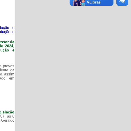
dução e
odução e
essor da
de 2024,
dução e
da provas
dente da
do assim
zado em
gislação
/07, às 8
 Geraldo