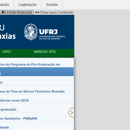
mação
Legislação
Canais
A-
»»
Fonte Reduzida
Pular para Conteúdo
UFRJ
MAPA DO SITE
tivo do Programa de Pós-Graduação em
emas (PpG Nanobiossistemas)
a
io
sa de Tese de Werner Florentino Brandão
vências neste 02/10
rogramação
lsa Sanduiche - PMBqBM
lidade