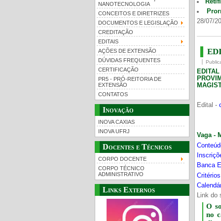
Retif
NANOTECNOLOGIA
Pror
CONCEITOS E DIRETRIZES
28/07/20
DOCUMENTOS E LEGISLAÇÃO
CREDITAÇÃO
EDITAIS
EDI
AÇÕES DE EXTENSÃO
DÚVIDAS FREQUENTES
Public
CERTIFICAÇÃO
EDITA
PROVI
PR5 - PRÓ-REITORIA DE
MAGIST
EXTENSÃO
CONTATOS
Edital -
Inovação
INOVA CAXIAS
INOVA UFRJ
Vaga - 
Conteúd
Docentes e Técnicos
Inscriç
CORPO DOCENTE
Banca E
CORPO TÉCNICO
ADMINISTRATIVO
Critério
Calendár
Links Externos
Link do 
O s
no 