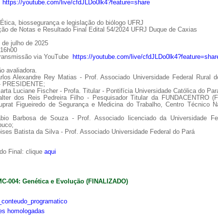
:
https://youtube.com/live/cfdJLDo0lk4?feature=share
tica, biossegurança e legislação do biólogo UFRJ
ção de Notas e Resultado Final Edital 54/2024 UFRJ Duque de Caxias
 de julho de 2025
 16h00
Transmissão via YouTube
https://youtube.com/live/cfdJLDo0lk4?feature=shar
o avaliadora.
arlos Alexandre Rey Matias - Prof. Associado Universidade Federal Rural d
 - PRESIDENTE;
arta Luciane Fischer - Profa. Titular - Pontifícia Universidade Católica do Par
alter dos Reis Pedreira Filho - Pesquisador Titular da FUNDACENTRO (
uprat Figueiredo de Segurança e Medicina do Trabalho, Centro Técnico Na
ábio Barbosa de Souza - Prof. Associado licenciado da Universidade Fe
uco;
ises Batista da Silva - Prof. Associado Universidade Federal do Pará
o Final: clique
aqui
MC-004: Genética e Evolução (FINALIZADO)
conteudo_programatico
ões homologadas