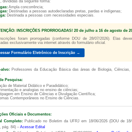
, divididas da seguinte forma:
agas:
Ampla concorrência;
agas:
Destinadas a pessoas autodeclaradas pretas, pardas e indígenas;
aga:
Destinada a pessoas com necessidades especiais.
TENÇÃO: INSCRIÇÕES PRORROGADAS! 20 de julho a 16 de agosto de 20
a de boas práticas
PR-7 Canal Youtube
nscrições foram prorrogadas (conforme DOU de 28/07/2026). Elas dev
zadas exclusivamente via internet através do formulário oficial.
https://www.youtube.com/channel/UC46BbEKCwNCdJvi
essar Formulário Eletrônico de Inscrição →
-alvo:
Professores da Educação Básica das áreas de Biologia, Ciências, 
.
de Pesquisa:
ção de Material Didático e Paradidático;
imentação e analogias no ensino de ciências;
tipagem em Ensino de Ciências e Divulgação Científica;
lemas Contemporâneos no Ensino de Ciências.
ções Oficiais e Documentos:
al Completo:
Publicado no Boletim da UFRJ em 18/06/2026 (DOU de 18/
, pág. 84) –
Acessar Edital