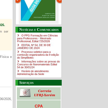
26.
Guia do estudante
O Campus em Números
Notícias e Comunicados
em ser
4sNpOf3w
O PPG Formação em Ciências
para Professores - Mestrado
Profissional, Edital ​725/202​6
EDITAL Nº 54, DE 30 DE
JANEIRO DE 2024
Processo seletivo para a
comissão organizadora da 9 edição
Física e
do SimpBiotec
Informações sobre as provas do
Concurso de Nanomateriais Edital
54 de 30/01/24
Horário de atendimento
Administração da Sede
Serviços
06/2026,
CPA