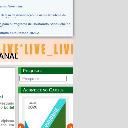
hando Vivências
 defesa de dissertação da aluna Rosilene de
 de Miranda
na para o Programa de Doutorado Sanduíche no
SE
trado e Doutorado 2025.2
Pesquisar
Acontece no Campus
al
Mestrado
elo
Edital
 diploma
Plena em