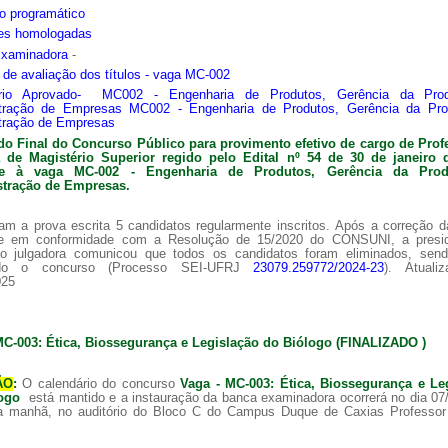
o programático
ões homologadas
Examinadora
-
s de avaliação dos títulos - vaga MC-002
ário Aprovado- MC002 - Engenharia de Produtos, Gerência da Pro
tração de Empresas MC002 - Engenharia de Produtos, Gerência da Pr
tração de Empresas
do Final do Concurso Público para provimento efetivo de cargo de Prof
ra de
Magistério Superior regido pelo Edital nº 54 de 30 de janeiro 
nte à vaga MC-002 -
Engenharia de Produtos, Gerência da Pro
tração de Empresas.
am a prova escrita 5 candidatos regularmente inscritos. Após a correção 
 e em conformidade com a Resolução de 15/2020 do CONSUNI, a presi
o julgadora comunicou que todos os candidatos foram eliminados, sen
ado o concurso (Processo SEI-UFRJ
23079.259772/2024-23
). Atuali
025
MC-003: Ética, Biossegurança e Legislação do Biólogo (FINALIZADO )
ÃO
:
O calendário do concurso
Vaga - MC-003: Ética, Biossegurança e Le
logo
está mantido e a instauração da banca examinadora ocorrerá no dia 07
a manhã, no auditório do Bloco C do Campus Duque de Caxias Professor