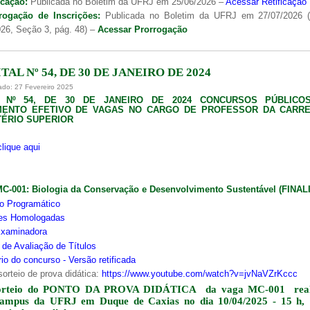
icação:
Publicada no Boletim da UFRJ em 25/06/2026 –
Acessar Retificação
rogação de Inscrições:
Publicada no Boletim da UFRJ em 27/07/2026 
26, Seção 3, pág. 48) –
Acessar Prorrogação
TAL Nº 54, DE 30 DE JANEIRO DE 2024
ado: 27 Fevereiro 2025
L Nº 54, DE 30 DE JANEIRO DE 2024 CONCURSOS PÚBLICO
MENTO EFETIVO DE VAGAS NO CARGO DE PROFESSOR DA CARRE
ÉRIO SUPERIOR
clique aqui
MC-001:
Biologia da Conservação e Desenvolvimento Sustentável (FINA
o Programático
ões Homologadas
xaminadora
s de Avaliação de Títulos
io do concurso - Versão retificada
sorteio de prova didática:
https://www.youtube.com/watch?v=jvNaVZrKccc
orteio do PONTO DA PROVA DIDÁTICA da vaga MC-001 real
campus da UFRJ em Duque de Caxias no dia 10/04/2025 - 15 h,