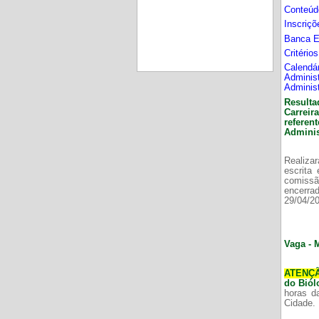
Conteúd
Inscriç
Banca 
Critério
Calend
Adminis
Adminis
Resulta
Carrei
refere
Adminis
Realizar
escrita
comissã
encerr
29/04/2
Vaga - 
ATENÇ
do Bió
horas d
Cidade.