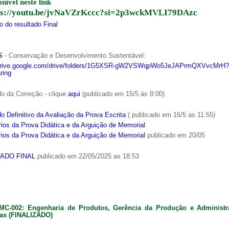
onível neste link
ps://youtu.be/jvNaVZrKccc?si=2p3wckMVLI79DAzc
 do resultado Final
S
- Conservação e Desenvolvimento Sustentável:
/drive.google.com/drive/folders/1G5XSR-gW2VSWqpWo5JeJAPrmQXVvcMrH?
ring
o da Correção - clique
aqui
(publicado em 15/5 às 8:00)
o Definitivo da Avaliação da Prova Escrita
( publicado em 16/5 as 11:55)
ios da Prova Didática e da Arguição de Memorial
ios da Prova Didática e da Arguição de Memorial
publicado em 20/05
ADO FINAL
publicado em 22/05/2025 as 18:53
MC-002: Engenharia de Produtos, Gerência da Produção e Administ
as (FINALIZADO)