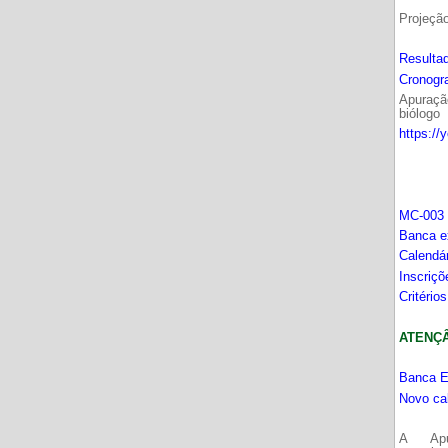
Projeçã
Resultad
Cronogr
Apuração
biólogo
https://
MC-003 
Banca e
Calendá
Inscriç
Critério
ATENÇÂO
Banca E
Novo ca
A Apu