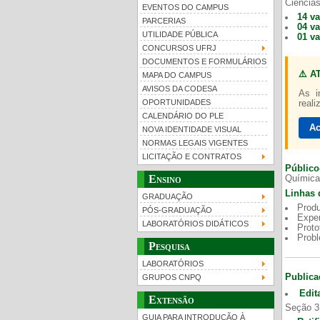
Ciências
EVENTOS DO CAMPUS
14 v
PARCERIAS
04 v
UTILIDADE PÚBLICA
01 v
CONCURSOS UFRJ
DOCUMENTOS E FORMULÁRIOS
⚠️ A
MAPA DO CAMPUS
UFRJ 100 anos
Gui
AVISOS DA CODESA
As i
OPORTUNIDADES
reali
CALENDÁRIO DO PLE
Ac
NOVA IDENTIDADE VISUAL
NORMAS LEGAIS VIGENTES
LICITAÇÃO E CONTRATOS
Público
Ensino
Química
Linhas 
GRADUAÇÃO
Produ
PÓS-GRADUAÇÃO
Exper
LABORATÓRIOS DIDÁTICOS
Proto
Prob
Pesquisa
LABORATÓRIOS
Publica
GRUPOS CNPQ
Edit
Extensão
Seção 3
GUIA PARA INTRODUÇÃO À