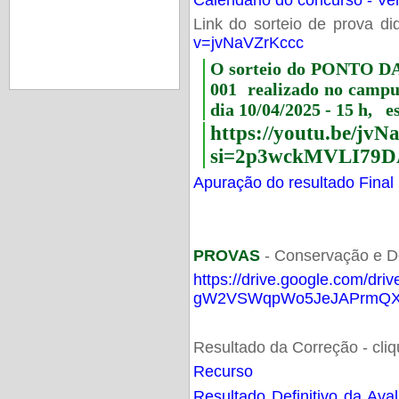
Link do sorteio de prova di
v=jvNaVZrKccc
O sorteio do PONTO 
001 realizado no camp
dia 10/04/2025 - 15 h, e
https://youtu.be/jv
si=2p3wckMVLI79D
Apuração do resultado Final
PROVAS
- Conservação e D
https://drive.google.com/dri
gW2VSWqpWo5JeJAPrmQXV
Resultado da Correção - cli
Recurso
Resultado Definitivo da Ava