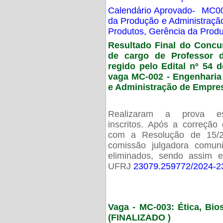
Calendário Aprovado- MC00
da Produção e Administraç
Produtos, Gerência da Prod
Resultado Final do Concu
de cargo de Professor 
regido pelo Edital nº 54 d
vaga MC-002 -
Engenharia
e Administração de Empre
Realizaram a prova esc
inscritos. Após a correção
com a Resolução de 15/
comissão julgadora comun
eliminados, sendo assim 
UFRJ
23079.259772/2024-2
Vaga - MC-003: Ética, Bi
(FINALIZADO )