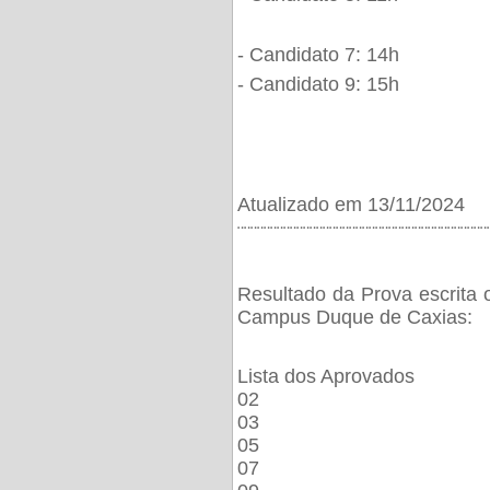
- Candidato 7: 14h
- Candidato 9: 15h
Atualizado em 13/11/2024
¨¨¨¨¨¨¨¨¨¨¨¨¨¨¨¨¨¨¨¨¨¨¨¨¨¨¨¨¨¨¨¨¨¨¨¨¨¨
Resultado da Prova escrita 
Campus Duque de Caxias:
Lista dos Aprovados
02
03
05
07