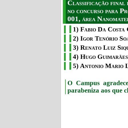
Classificação fina
no concurso para Pr
001, área Nanomater
1) Fabio Da Costa 
2) Igor Tenório So
3) Renato Luiz Siq
4) Hugo Guimarães
5) Antonio Mario 
O Campus agradece 
parabeniza aos que c