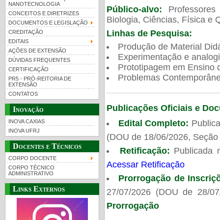
NANOTECNOLOGIA
Público-alvo:
Professores
CONCEITOS E DIRETRIZES
Biologia, Ciências, Física e 
DOCUMENTOS E LEGISLAÇÃO
Linhas de Pesquisa:
CREDITAÇÃO
EDITAIS
Produção de Material Didá
AÇÕES DE EXTENSÃO
Experimentação e analogi
DÚVIDAS FREQUENTES
Prototipagem em Ensino de
CERTIFICAÇÃO
Problemas Contemporâneo
PR5 - PRÓ-REITORIA DE
EXTENSÃO
CONTATOS
Publicações Oficiais e Do
Inovação
Edital Completo:
Publica
INOVA CAXIAS
INOVA UFRJ
(DOU de 18/06/2026, Seção 
Docentes e Técnicos
Retificação:
Publicada 
CORPO DOCENTE
Acessar Retificação
CORPO TÉCNICO
ADMINISTRATIVO
Prorrogação de Inscriç
Links Externos
27/07/2026 (DOU de 28/07
Prorrogação