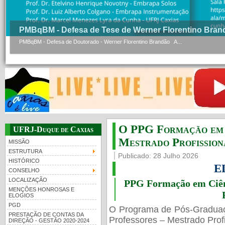
PMBqBM - Defesa de Tese de Werner Florentino Bran
PMBqBM - Defesa de Doutorado - Werner Florentino Brandão A...
O PPG Formação em C
UFRJ-Duque de Caxias
Mestrado Profissiona
MISSÃO
ESTRUTURA
Publicado: 28 Julho 2026
HISTÓRICO
E
CONSELHO
LOCALIZAÇÃO
PPG Formação em Ciênc
MENÇÕES HONROSAS E
ELOGIOS
PGD
O Programa de Pós-Gradua
PRESTAÇÃO DE CONTAS DA
Professores – Mestrado Profi
DIREÇÃO - GESTÃO 2020-2024