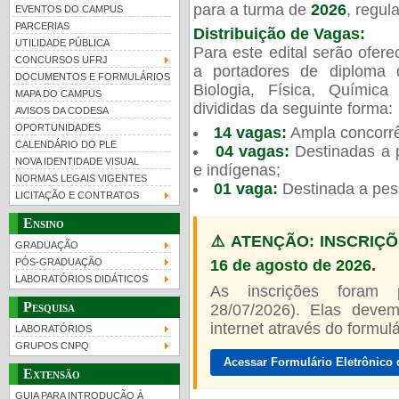
para a turma de
2026
, regu
EVENTOS DO CAMPUS
PARCERIAS
Distribuição de Vagas:
UTILIDADE PÚBLICA
Para este edital serão ofer
CONCURSOS UFRJ
a portadores de diploma 
DOCUMENTOS E FORMULÁRIOS
Biologia, Física, Químic
MAPA DO CAMPUS
UFRJ 100 anos
divididas da seguinte forma:
AVISOS DA CODESA
OPORTUNIDADES
14 vagas:
Ampla concorrê
CALENDÁRIO DO PLE
04 vagas:
Destinadas a p
NOVA IDENTIDADE VISUAL
e indígenas;
NORMAS LEGAIS VIGENTES
01 vaga:
Destinada a pes
LICITAÇÃO E CONTRATOS
Ensino
⚠️ ATENÇÃO: INSCRIÇÕ
GRADUAÇÃO
16 de agosto de 2026.
PÓS-GRADUAÇÃO
LABORATÓRIOS DIDÁTICOS
As inscrições foram
Pesquisa
28/07/2026). Elas devem
internet através do formulár
LABORATÓRIOS
GRUPOS CNPQ
Acessar Formulário Eletrônico 
Extensão
GUIA PARA INTRODUÇÃO À