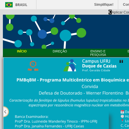
BRASIL
Simplifique!
Co
C
Aplicar Co
INÍCIO
DIREÇÃO
ENSINO E
PESQUISA