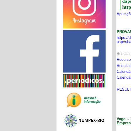
disp
htt
Apuração
PROVA
https:/
usp=sha
Resultad
Recurso
Resultad
Calendár
Calendár
RESULT
Vaga - 
Empres