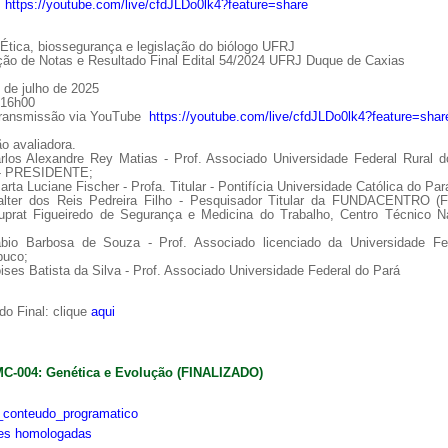
:
https://youtube.com/live/cfdJLDo0lk4?feature=share
tica, biossegurança e legislação do biólogo UFRJ
ção de Notas e Resultado Final Edital 54/2024 UFRJ Duque de Caxias
 de julho de 2025
 16h00
Transmissão via YouTube
https://youtube.com/live/cfdJLDo0lk4?feature=shar
o avaliadora.
arlos Alexandre Rey Matias - Prof. Associado Universidade Federal Rural d
 - PRESIDENTE;
arta Luciane Fischer - Profa. Titular - Pontifícia Universidade Católica do Par
alter dos Reis Pedreira Filho - Pesquisador Titular da FUNDACENTRO (
uprat Figueiredo de Segurança e Medicina do Trabalho, Centro Técnico Na
ábio Barbosa de Souza - Prof. Associado licenciado da Universidade Fe
uco;
ises Batista da Silva - Prof. Associado Universidade Federal do Pará
o Final: clique
aqui
MC-004: Genética e Evolução (FINALIZADO)
conteudo_programatico
ões homologadas