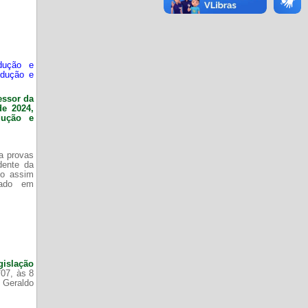
dução e
odução e
essor da
de 2024,
dução e
da provas
dente da
do assim
zado em
gislação
/07, às 8
 Geraldo