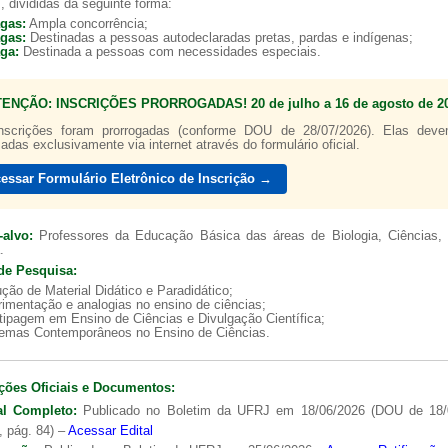
, divididas da seguinte forma:
agas:
Ampla concorrência;
agas:
Destinadas a pessoas autodeclaradas pretas, pardas e indígenas;
aga:
Destinada a pessoas com necessidades especiais.
TENÇÃO: INSCRIÇÕES PRORROGADAS! 20 de julho a 16 de agosto de 20
nscrições foram prorrogadas (conforme DOU de 28/07/2026). Elas dev
zadas exclusivamente via internet através do formulário oficial.
essar Formulário Eletrônico de Inscrição →
-alvo:
Professores da Educação Básica das áreas de Biologia, Ciências, 
.
de Pesquisa:
ção de Material Didático e Paradidático;
imentação e analogias no ensino de ciências;
tipagem em Ensino de Ciências e Divulgação Científica;
lemas Contemporâneos no Ensino de Ciências.
ções Oficiais e Documentos:
al Completo:
Publicado no Boletim da UFRJ em 18/06/2026 (DOU de 18/
, pág. 84) –
Acessar Edital