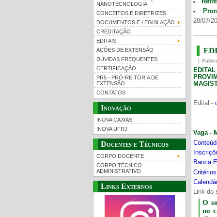
Retif
NANOTECNOLOGIA
Pror
CONCEITOS E DIRETRIZES
28/07/20
DOCUMENTOS E LEGISLAÇÃO
CREDITAÇÃO
EDITAIS
EDI
AÇÕES DE EXTENSÃO
DÚVIDAS FREQUENTES
Public
CERTIFICAÇÃO
EDITA
PROVI
PR5 - PRÓ-REITORIA DE
MAGIST
EXTENSÃO
CONTATOS
Edital -
Inovação
INOVA CAXIAS
INOVA UFRJ
Vaga - 
Conteúd
Docentes e Técnicos
Inscriç
CORPO DOCENTE
Banca E
CORPO TÉCNICO
ADMINISTRATIVO
Critério
Calendár
Links Externos
Link do 
O s
no 