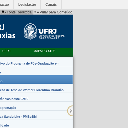
mação
Legislação
Canais
A-
»»
Fonte Reduzida
Pular para Conteúdo
UFRJ
MAPA DO SITE
tivo do Programa de Pós-Graduação em
emas (PpG Nanobiossistemas)
a
io
sa de Tese de Werner Florentino Brandão
vências neste 02/10
rogramação
lsa Sanduiche - PMBqBM
lidade