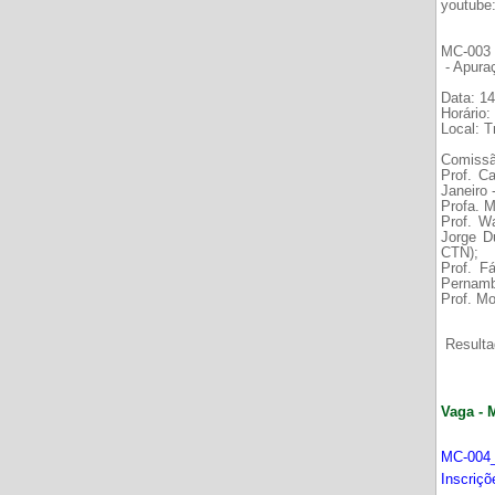
youtube
MC-003 É
- Apura
Data: 14
Horário:
Local: 
Comissã
Prof. C
Janeiro
Profa. M
Prof. W
Jorge D
CTN);
Prof. F
Pernamb
Prof. Mo
Resultad
Vaga - 
MC-004_
Inscriç