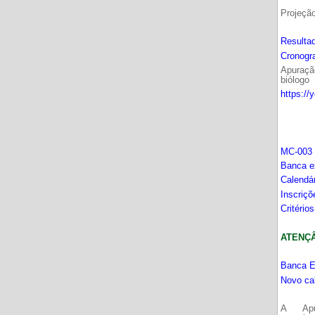
Projeçã
Resultad
Cronogr
Apuração
biólogo
https://
MC-003 
Banca e
Calendá
Inscriç
Critério
ATENÇÂO
Banca E
Novo ca
A Apu