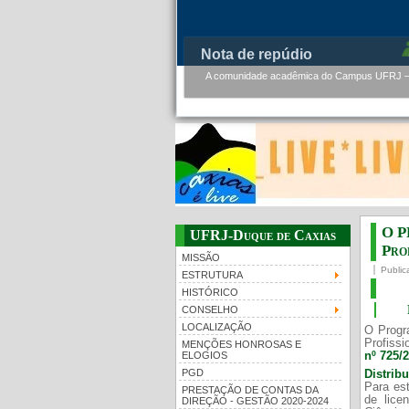
PMBqBM - Defesa de Tese de 
PMBqBM - Defesa de Doutorado - Werner Flor
O P
UFRJ-Duque de Caxias
Prof
MISSÃO
Public
ESTRUTURA
HISTÓRICO
CONSELHO
LOCALIZAÇÃO
O Progr
Profissi
MENÇÕES HONROSAS E
nº 725/
ELOGIOS
PGD
Distrib
Para est
PRESTAÇÃO DE CONTAS DA
de lice
DIREÇÃO - GESTÃO 2020-2024