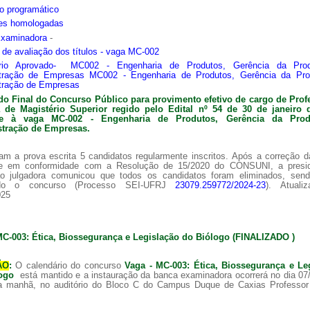
o programático
ões homologadas
Examinadora
-
s de avaliação dos títulos - vaga MC-002
ário Aprovado- MC002 - Engenharia de Produtos, Gerência da Pro
tração de Empresas MC002 - Engenharia de Produtos, Gerência da Pr
tração de Empresas
do Final do Concurso Público para provimento efetivo de cargo de Prof
ra de
Magistério Superior regido pelo Edital nº 54 de 30 de janeiro 
nte à vaga MC-002 -
Engenharia de Produtos, Gerência da Pro
tração de Empresas.
am a prova escrita 5 candidatos regularmente inscritos. Após a correção 
 e em conformidade com a Resolução de 15/2020 do CONSUNI, a presi
o julgadora comunicou que todos os candidatos foram eliminados, sen
ado o concurso (Processo SEI-UFRJ
23079.259772/2024-23
). Atuali
025
MC-003: Ética, Biossegurança e Legislação do Biólogo (FINALIZADO )
ÃO
:
O calendário do concurso
Vaga - MC-003: Ética, Biossegurança e Le
logo
está mantido e a instauração da banca examinadora ocorrerá no dia 07
a manhã, no auditório do Bloco C do Campus Duque de Caxias Professor