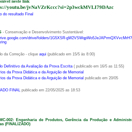
onível neste link
ps://youtu.be/jvNaVZrKccc?si=2p3wckMVLI79DAzc
 do resultado Final
S
- Conservação e Desenvolvimento Sustentável:
/drive.google.com/drive/folders/1G5XSR-gW2VSWqpWo5JeJAPrmQXVvcMrH?
ring
o da Correção - clique
aqui
(publicado em 15/5 às 8:00)
o Definitivo da Avaliação da Prova Escrita
( publicado em 16/5 as 11:55)
ios da Prova Didática e da Arguição de Memorial
ios da Prova Didática e da Arguição de Memorial
publicado em 20/05
ADO FINAL
publicado em 22/05/2025 as 18:53
MC-002: Engenharia de Produtos, Gerência da Produção e Administ
as (FINALIZADO)