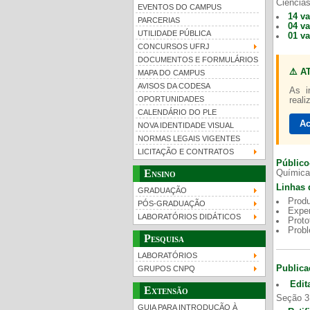
Ciências
EVENTOS DO CAMPUS
14 v
PARCERIAS
04 v
UTILIDADE PÚBLICA
01 v
CONCURSOS UFRJ
DOCUMENTOS E FORMULÁRIOS
⚠️ A
MAPA DO CAMPUS
UFRJ 100 anos
AVISOS DA CODESA
As i
OPORTUNIDADES
reali
CALENDÁRIO DO PLE
Ac
NOVA IDENTIDADE VISUAL
NORMAS LEGAIS VIGENTES
LICITAÇÃO E CONTRATOS
Público
Ensino
Química
Linhas 
GRADUAÇÃO
Produ
PÓS-GRADUAÇÃO
Exper
LABORATÓRIOS DIDÁTICOS
Proto
Prob
Pesquisa
LABORATÓRIOS
Publica
GRUPOS CNPQ
Edit
Extensão
Seção 3
GUIA PARA INTRODUÇÃO À