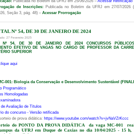
icação:
Publicada no Boletim da UFRJ em 25/06/2026 –
Acessar Retificação
rogação de Inscrições:
Publicada no Boletim da UFRJ em 27/07/2026 
26, Seção 3, pág. 48) –
Acessar Prorrogação
TAL Nº 54, DE 30 DE JANEIRO DE 2024
ado: 27 Fevereiro 2025
L Nº 54, DE 30 DE JANEIRO DE 2024 CONCURSOS PÚBLICO
MENTO EFETIVO DE VAGAS NO CARGO DE PROFESSOR DA CARRE
ÉRIO SUPERIOR
clique aqui
MC-001:
Biologia da Conservação e Desenvolvimento Sustentável (FINA
o Programático
ões Homologadas
xaminadora
s de Avaliação de Títulos
io do concurso - Versão retificada
sorteio de prova didática:
https://www.youtube.com/watch?v=jvNaVZrKccc
orteio do PONTO DA PROVA DIDÁTICA da vaga MC-001 real
campus da UFRJ em Duque de Caxias no dia 10/04/2025 - 15 h,