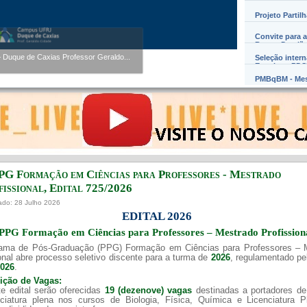
Projeto Partil
Convite para a
Werner Florentino Brandão
Barros Damião
entino Brandão A...
Seleção inter
Exterior – PD
PMBqBM - Mes
PG Formação em Ciências para Professores - Mestrado
issional, Edital ​725/202​6
ado: 28 Julho 2026
EDITAL 2026
PPG Formação em Ciências para Professores – Mestrado Profission
ama de Pós-Graduação (PPG) Formação em Ciências para Professores – 
onal abre processo seletivo discente para a turma de
2026
, regulamentado p
2026
.
uição de Vagas:
e edital serão oferecidas
19 (dezenove) vagas
destinadas a portadores de
nciatura plena nos cursos de Biologia, Física, Química e Licenciatura 