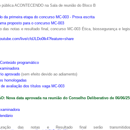
o pública ACONTECENDO na Sala de reunião do Bloco B
o da primeira etapa do concurso MC-003 - Prova escrita
ama proposto para o concurso MC-003
 das notas e resultado final, concurso MC-003 Ética, biossegurança e legi
youtube.com/live/cfdJLDo0lk4?feature=share
Conteúdo programático
xaminadora
rio aprovado
(sem efeito devido ao adiamento)
ões homologadas
s de avaliação dos títulos vaga MC-003
: Nova data aprovada na reunião do Conselho Deliberativo de 06/06/25
xaminadora
lendário
ração das notas e Resultado final serão transmitido