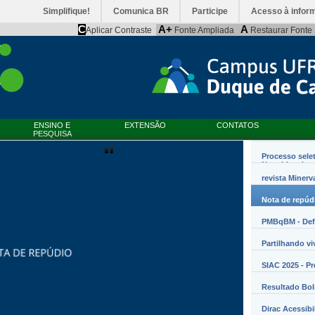
Simplifique!
Comunica BR
Participe
Acesso à infor
C
A+
A
Aplicar Contraste
Fonte Ampliada
Restaurar Fonte
ENSINO E
EXTENSÃO
CONTATOS
PESQUISA
Processo sele
Nanobiossist
revista Minerv
Nota de repúd
PMBqBM - Defe
Partilhando vi
SIAC 2025 - P
Resultado Bo
Dirac Acessibi