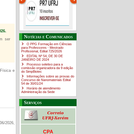
26.
Guia de boas práticas
O Campus em Números
Guia do estudante
PR-7 Canal Youtube
Notícias e Comunicados
em ser
O PPG Formação em Ciências
https://www.youtube.com/channe
para Professores - Mestrado
Profissional, Edital ​725/202​6
EDITAL Nº 54, DE 30 DE
JANEIRO DE 2024
Processo seletivo para a
comissão organizadora da 9 edição
Física e
do SimpBiotec
Informações sobre as provas do
Concurso de Nanomateriais Edital
54 de 30/01/24
Horário de atendimento
Administração da Sede
Serviços
06/2026,
CPA