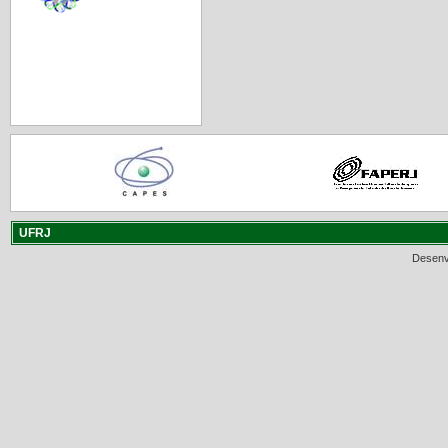
UFRJ
Desenv