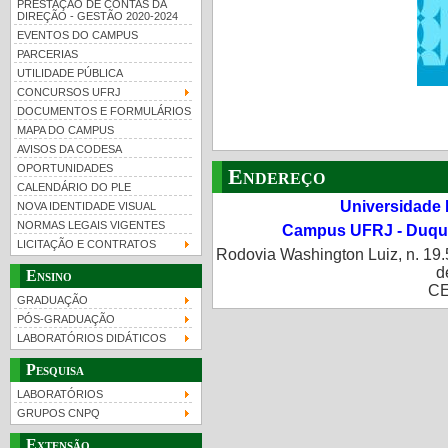
PRESTAÇÃO DE CONTAS DA
DIREÇÃO - GESTÃO 2020-2024
EVENTOS DO CAMPUS
PARCERIAS
UTILIDADE PÚBLICA
CONCURSOS UFRJ
DOCUMENTOS E FORMULÁRIOS
MAPA DO CAMPUS
UFRJ 100 anos
Guia de boas práticas
PR-
AVISOS DA CODESA
OPORTUNIDADES
Endereço
htt
CALENDÁRIO DO PLE
Universidade 
NOVA IDENTIDADE VISUAL
NORMAS LEGAIS VIGENTES
Campus UFRJ - Duque
LICITAÇÃO E CONTRATOS
Rodovia Washington Luiz, n. 19.
d
Ensino
CE
GRADUAÇÃO
PÓS-GRADUAÇÃO
LABORATÓRIOS DIDÁTICOS
Pesquisa
LABORATÓRIOS
GRUPOS CNPQ
Extensão