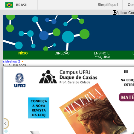
BRASIL
Simplifique!
Co
C
Aplicar Co
INÍCIO
DIREÇÃO
ENSINO E
PESQUISA
slideshow 2
UFRJ 100 anos