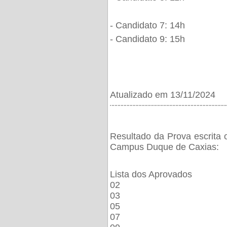
- Candidato 7: 14h
- Candidato 9: 15h
Atualizado em 13/11/2024
¨¨¨¨¨¨¨¨¨¨¨¨¨¨¨¨¨¨¨¨¨¨¨¨¨¨¨¨¨¨¨¨¨¨¨¨¨¨
Resultado da Prova escrita 
Campus Duque de Caxias:
Lista dos Aprovados
02
03
05
07