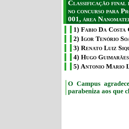
Classificação fina
no concurso para Pr
001, área Nanomater
1) Fabio Da Costa 
2) Igor Tenório So
3) Renato Luiz Siq
4) Hugo Guimarães
5) Antonio Mario 
O Campus agradece 
parabeniza aos que c