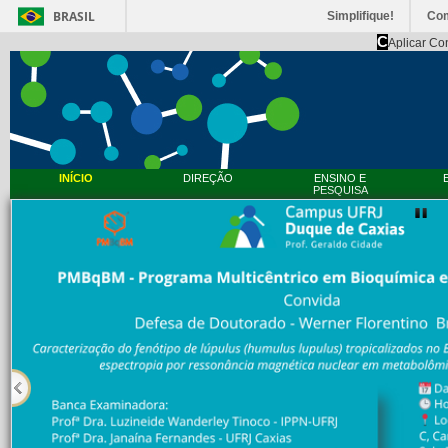
BRASIL
Simplifique!
Co
C
Aplicar Co
INÍCIO
DIREÇÃO
ENSINO E
PESQUISA