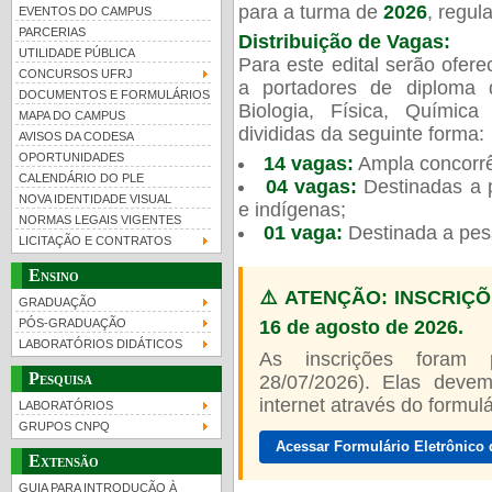
para a turma de
2026
, regu
EVENTOS DO CAMPUS
PARCERIAS
Distribuição de Vagas:
UTILIDADE PÚBLICA
Para este edital serão ofer
CONCURSOS UFRJ
a portadores de diploma 
DOCUMENTOS E FORMULÁRIOS
Biologia, Física, Químic
MAPA DO CAMPUS
UFRJ 100 anos
divididas da seguinte forma:
AVISOS DA CODESA
OPORTUNIDADES
14 vagas:
Ampla concorrê
CALENDÁRIO DO PLE
04 vagas:
Destinadas a p
NOVA IDENTIDADE VISUAL
e indígenas;
NORMAS LEGAIS VIGENTES
01 vaga:
Destinada a pes
LICITAÇÃO E CONTRATOS
Ensino
⚠️ ATENÇÃO: INSCRIÇÕ
GRADUAÇÃO
16 de agosto de 2026.
PÓS-GRADUAÇÃO
LABORATÓRIOS DIDÁTICOS
As inscrições foram
Pesquisa
28/07/2026). Elas devem
internet através do formulár
LABORATÓRIOS
GRUPOS CNPQ
Acessar Formulário Eletrônico 
Extensão
GUIA PARA INTRODUÇÃO À