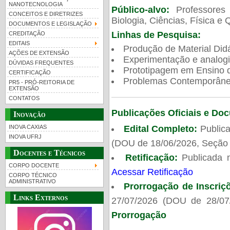
NANOTECNOLOGIA
Público-alvo:
Professores
CONCEITOS E DIRETRIZES
Biologia, Ciências, Física e 
DOCUMENTOS E LEGISLAÇÃO
Linhas de Pesquisa:
CREDITAÇÃO
EDITAIS
Produção de Material Didá
AÇÕES DE EXTENSÃO
Experimentação e analogi
DÚVIDAS FREQUENTES
Prototipagem em Ensino de
CERTIFICAÇÃO
Problemas Contemporâneo
PR5 - PRÓ-REITORIA DE
EXTENSÃO
CONTATOS
Publicações Oficiais e Do
Inovação
Edital Completo:
Publica
INOVA CAXIAS
INOVA UFRJ
(DOU de 18/06/2026, Seção 
Docentes e Técnicos
Retificação:
Publicada 
CORPO DOCENTE
Acessar Retificação
CORPO TÉCNICO
ADMINISTRATIVO
Prorrogação de Inscriç
Links Externos
27/07/2026 (DOU de 28/07
Prorrogação