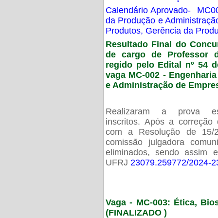
Calendário Aprovado- MC00
da Produção e Administraç
Produtos, Gerência da Prod
Resultado Final do Concu
de cargo de Professor 
regido pelo Edital nº 54 d
vaga MC-002 -
Engenharia
e Administração de Empre
Realizaram a prova esc
inscritos. Após a correção
com a Resolução de 15/
comissão julgadora comun
eliminados, sendo assim 
UFRJ
23079.259772/2024-2
Vaga - MC-003: Ética, Bi
(FINALIZADO )