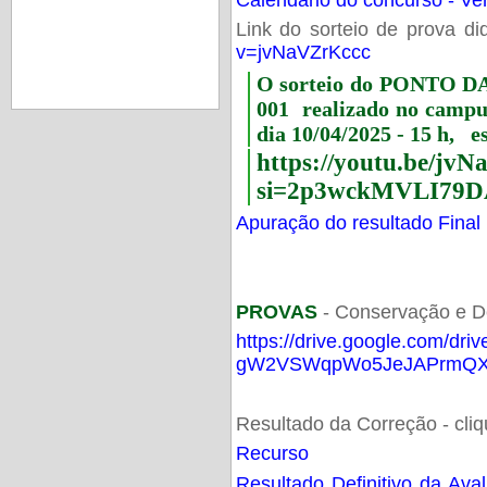
Link do sorteio de prova di
v=jvNaVZrKccc
O sorteio do PONTO 
001 realizado no camp
dia 10/04/2025 - 15 h, e
https://youtu.be/jv
si=2p3wckMVLI79D
Apuração do resultado Final
PROVAS
- Conservação e D
https://drive.google.com/dri
gW2VSWqpWo5JeJAPrmQXV
Resultado da Correção - cli
Recurso
Resultado Definitivo da Ava