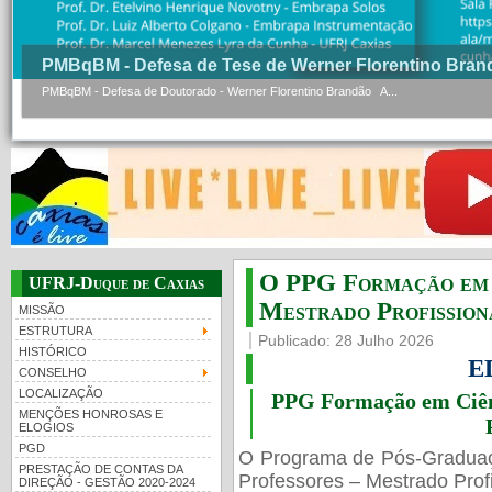
PMBqBM - Defesa de Tese de Werner Florentino Bran
PMBqBM - Defesa de Doutorado - Werner Florentino Brandão A...
O PPG Formação em C
UFRJ-Duque de Caxias
Mestrado Profissiona
MISSÃO
ESTRUTURA
Publicado: 28 Julho 2026
HISTÓRICO
E
CONSELHO
LOCALIZAÇÃO
PPG Formação em Ciênc
MENÇÕES HONROSAS E
ELOGIOS
PGD
O Programa de Pós-Gradua
PRESTAÇÃO DE CONTAS DA
Professores – Mestrado Profi
DIREÇÃO - GESTÃO 2020-2024