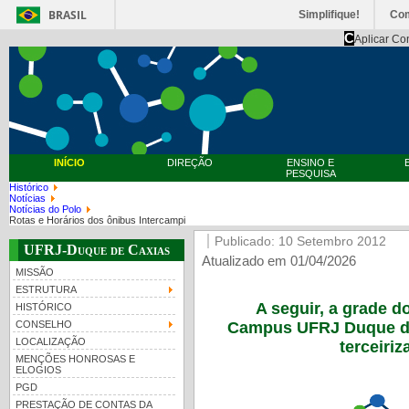
BRASIL
Simplifique!
Co
C
Aplicar Co
INÍCIO
DIREÇÃO
ENSINO E
PESQUISA
Histórico
Notícias
Notícias do Polo
Rotas e Horários dos ônibus Intercampi
Publicado: 10 Setembro 2012
UFRJ-Duque de Caxias
Atualizado em 01/04/2026
MISSÃO
ESTRUTURA
A seguir, a grade d
HISTÓRICO
Campus UFRJ Duque de 
CONSELHO
LOCALIZAÇÃO
terceiriz
MENÇÕES HONROSAS E
ELOGIOS
PGD
PRESTAÇÃO DE CONTAS DA