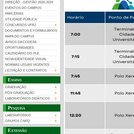
DIREÇÃO - GESTÃO 2020-2024
EVENTOS DO CAMPUS
PARCERIAS
UTILIDADE PÚBLICA
CONCURSOS UFRJ
DOCUMENTOS E FORMULÁRIOS
MAPA DO CAMPUS
UFRJ 100 anos
Guia de boas práticas
PR-
AVISOS DA CODESA
OPORTUNIDADES
htt
CALENDÁRIO DO PLE
NOVA IDENTIDADE VISUAL
NORMAS LEGAIS VIGENTES
LICITAÇÃO E CONTRATOS
Ensino
GRADUAÇÃO
PÓS-GRADUAÇÃO
LABORATÓRIOS DIDÁTICOS
Pesquisa
LABORATÓRIOS
GRUPOS CNPQ
Extensão