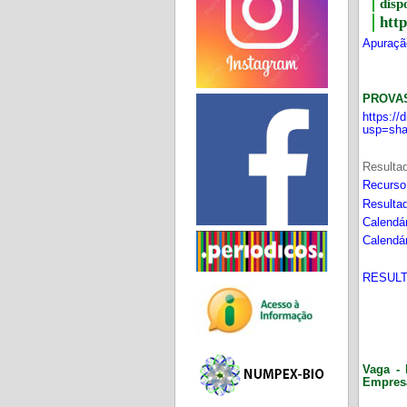
disp
htt
Apuração
PROVA
https:/
usp=sha
Resultad
Recurso
Resultad
Calendár
Calendár
RESULT
Vaga - 
Empres