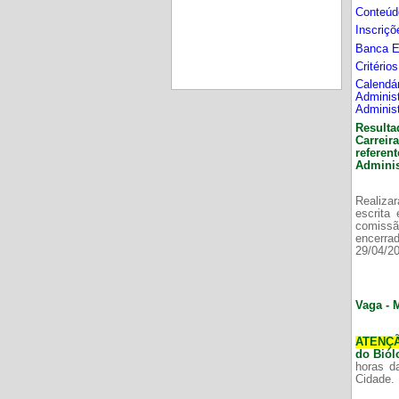
Conteúd
Inscriç
Banca 
Critério
Calend
Adminis
Adminis
Resulta
Carrei
refere
Adminis
Realizar
escrita
comissã
encerr
29/04/2
Vaga - 
ATENÇ
do Bió
horas d
Cidade.