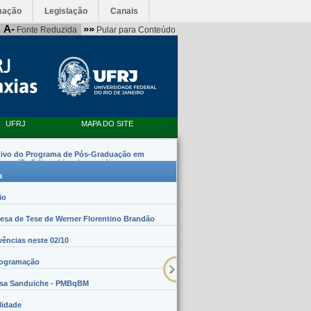
mação
Legislação
Canais
A-
»»
Fonte Reduzida
Pular para Conteúdo
UFRJ
MAPA DO SITE
tivo do Programa de Pós-Graduação em
emas (PpG Nanobiossistemas)
a
io
sa de Tese de Werner Florentino Brandão
vências neste 02/10
rogramação
lsa Sanduiche - PMBqBM
lidade