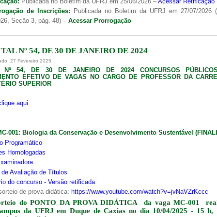
icação:
Publicada no Boletim da UFRJ em 25/06/2026 –
Acessar Retificação
rogação de Inscrições:
Publicada no Boletim da UFRJ em 27/07/2026 
26, Seção 3, pág. 48) –
Acessar Prorrogação
TAL Nº 54, DE 30 DE JANEIRO DE 2024
ado: 27 Fevereiro 2025
L Nº 54, DE 30 DE JANEIRO DE 2024 CONCURSOS PÚBLICO
MENTO EFETIVO DE VAGAS NO CARGO DE PROFESSOR DA CARRE
ÉRIO SUPERIOR
clique aqui
MC-001:
Biologia da Conservação e Desenvolvimento Sustentável (FINA
o Programático
ões Homologadas
xaminadora
s de Avaliação de Títulos
io do concurso - Versão retificada
sorteio de prova didática:
https://www.youtube.com/watch?v=jvNaVZrKccc
orteio do PONTO DA PROVA DIDÁTICA da vaga MC-001 real
campus da UFRJ em Duque de Caxias no dia 10/04/2025 - 15 h,