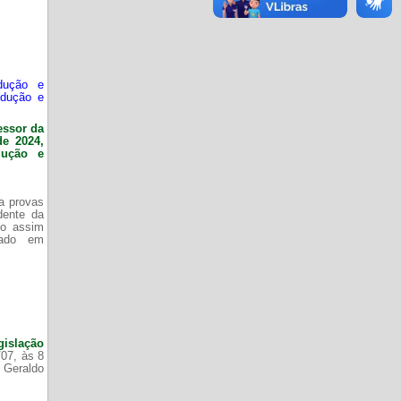
dução e
odução e
essor da
de 2024,
dução e
da provas
dente da
do assim
zado em
gislação
/07, às 8
 Geraldo