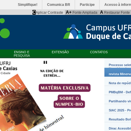
Simplifique!
Comunica BR
Participe
Acesso à infor
C
A+
A
Aplicar Contraste
Fonte Ampliada
Restaurar Fonte
ENSINO E
EXTENSÃO
CONTATOS
PESQUISA
Processo sele
Nanobiossist
revista Minerv
Nota de repúd
PMBqBM - Defe
Partilhando vi
SIAC 2025 - P
Resultado Bo
Dirac Acessibi