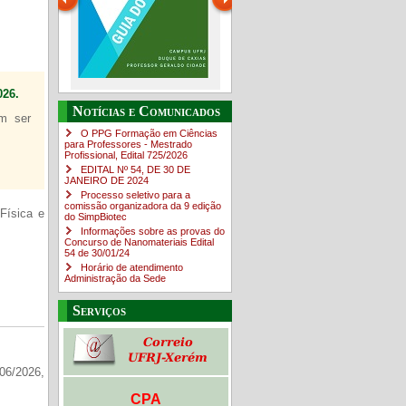
26.
Guia do estudante
O Campus em Números
Notícias e Comunicados
em ser
4sNpOf3w
O PPG Formação em Ciências
para Professores - Mestrado
Profissional, Edital ​725/202​6
EDITAL Nº 54, DE 30 DE
JANEIRO DE 2024
Processo seletivo para a
comissão organizadora da 9 edição
Física e
do SimpBiotec
Informações sobre as provas do
Concurso de Nanomateriais Edital
54 de 30/01/24
Horário de atendimento
Administração da Sede
Serviços
06/2026,
CPA