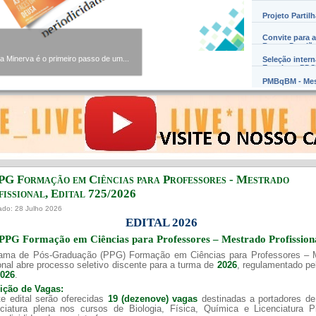
Projeto Partil
Convite para a
Barros Damião
Minerva é o primeiro passo de um...
Seleção inter
Exterior – PD
PMBqBM - Mes
PG Formação em Ciências para Professores - Mestrado
issional, Edital ​725/202​6
ado: 28 Julho 2026
EDITAL 2026
PPG Formação em Ciências para Professores – Mestrado Profission
ama de Pós-Graduação (PPG) Formação em Ciências para Professores – 
onal abre processo seletivo discente para a turma de
2026
, regulamentado p
2026
.
uição de Vagas:
e edital serão oferecidas
19 (dezenove) vagas
destinadas a portadores de
nciatura plena nos cursos de Biologia, Física, Química e Licenciatura 