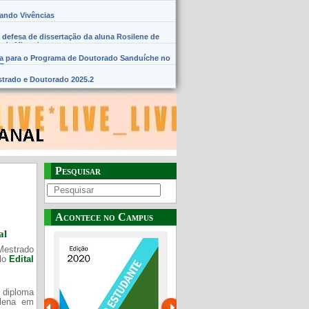
hando Vivências
 defesa de dissertação da aluna Rosilene de
 de Miranda
na para o Programa de Doutorado Sanduíche no
SE
trado e Doutorado 2025.2
Pesquisar
Acontece no Campus
al
Mestrado
elo
Edital
 diploma
Plena em