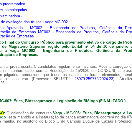
o programático
ões homologadas
Examinadora
-
s de avaliação dos títulos - vaga MC-002
ário Aprovado- MC002 - Engenharia de Produtos, Gerência da Pro
tração de Empresas MC002 - Engenharia de Produtos, Gerência da Pr
tração de Empresas
do Final do Concurso Público para provimento efetivo de cargo de Prof
ra de
Magistério Superior regido pelo Edital nº 54 de 30 de janeiro 
nte à vaga MC-002 -
Engenharia de Produtos, Gerência da Pro
tração de Empresas.
am a prova escrita 5 candidatos regularmente inscritos. Após a correção 
 e em conformidade com a Resolução de 15/2020 do CONSUNI, a presi
o julgadora comunicou que todos os candidatos foram eliminados, sen
ado o concurso (Processo SEI-UFRJ
23079.259772/2024-23
). Atuali
025
MC-003: Ética, Biossegurança e Legislação do Biólogo (FINALIZADO )
ÃO
:
O calendário do concurso
Vaga - MC-003: Ética, Biossegurança e Le
logo
está mantido e a instauração da banca examinadora ocorrerá no dia 07
a manhã, no auditório do Bloco C do Campus Duque de Caxias Professor