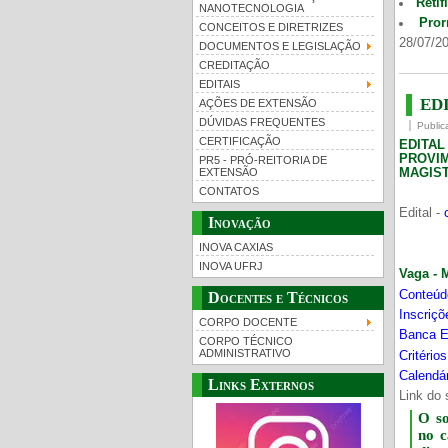
Retif
NANOTECNOLOGIA
Pror
CONCEITOS E DIRETRIZES
28/07/20
DOCUMENTOS E LEGISLAÇÃO
CREDITAÇÃO
EDITAIS
EDI
AÇÕES DE EXTENSÃO
DÚVIDAS FREQUENTES
Public
CERTIFICAÇÃO
EDITA
PROVI
PR5 - PRÓ-REITORIA DE
MAGIST
EXTENSÃO
CONTATOS
Edital -
Inovação
INOVA CAXIAS
INOVA UFRJ
Vaga - 
Conteúd
Docentes e Técnicos
Inscriç
CORPO DOCENTE
Banca E
CORPO TÉCNICO
ADMINISTRATIVO
Critério
Calendár
Links Externos
Link do 
O s
no 