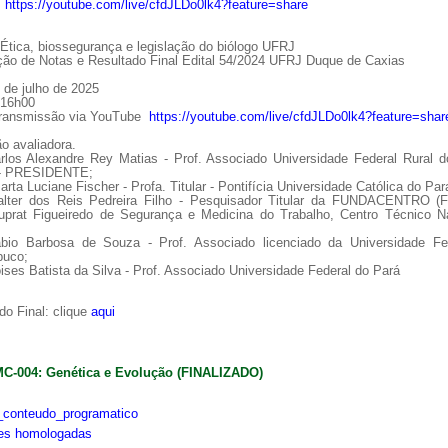
:
https://youtube.com/live/cfdJLDo0lk4?feature=share
tica, biossegurança e legislação do biólogo UFRJ
ção de Notas e Resultado Final Edital 54/2024 UFRJ Duque de Caxias
 de julho de 2025
 16h00
Transmissão via YouTube
https://youtube.com/live/cfdJLDo0lk4?feature=shar
o avaliadora.
arlos Alexandre Rey Matias - Prof. Associado Universidade Federal Rural d
 - PRESIDENTE;
arta Luciane Fischer - Profa. Titular - Pontifícia Universidade Católica do Par
alter dos Reis Pedreira Filho - Pesquisador Titular da FUNDACENTRO (
uprat Figueiredo de Segurança e Medicina do Trabalho, Centro Técnico Na
ábio Barbosa de Souza - Prof. Associado licenciado da Universidade Fe
uco;
ises Batista da Silva - Prof. Associado Universidade Federal do Pará
o Final: clique
aqui
MC-004: Genética e Evolução (FINALIZADO)
conteudo_programatico
ões homologadas