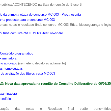
o pública ACONTECENDO na Sala de reunião do Bloco B
o da primeira etapa do concurso MC-003 - Prova escrita
ama proposto para o concurso MC-003
 das notas e resultado final, concurso MC-003 Ética, biossegurança e legi
youtube.com/live/cfdJLDo0lk4?feature=share
Conteúdo programático
xaminadora
rio aprovado
(sem efeito devido ao adiamento)
ões homologadas
s de avaliação dos títulos vaga MC-003
: Nova data aprovada na reunião do Conselho Deliberativo de 06/06/25
xaminadora
lendário
ração das notas e Resultado final serão transmitido