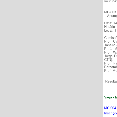
youtube
MC-003 É
- Apura
Data: 14
Horário:
Local: 
Comissã
Prof. C
Janeiro
Profa. M
Prof. W
Jorge D
CTN);
Prof. F
Pernamb
Prof. Mo
Resultad
Vaga - 
MC-004_
Inscriç