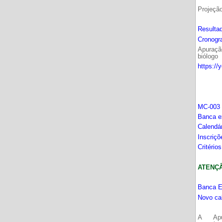
Projeçã
Resultad
Cronogr
Apuração
biólogo
https://
MC-003 
Banca e
Calendá
Inscriç
Critério
ATENÇÂO
Banca E
Novo ca
A Apu