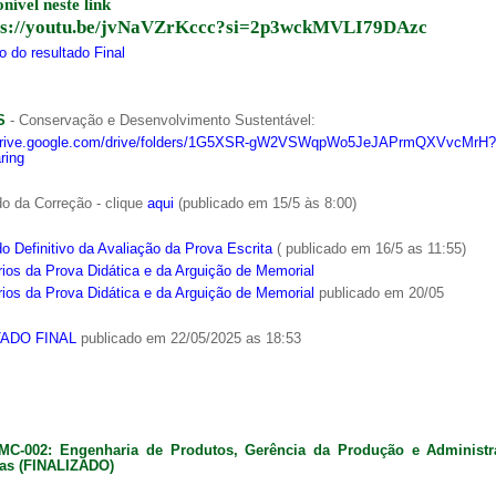
onível neste link
ps://youtu.be/jvNaVZrKccc?si=2p3wckMVLI79DAzc
 do resultado Final
S
- Conservação e Desenvolvimento Sustentável:
/drive.google.com/drive/folders/1G5XSR-gW2VSWqpWo5JeJAPrmQXVvcMrH?
ring
o da Correção - clique
aqui
(publicado em 15/5 às 8:00)
o Definitivo da Avaliação da Prova Escrita
( publicado em 16/5 as 11:55)
ios da Prova Didática e da Arguição de Memorial
ios da Prova Didática e da Arguição de Memorial
publicado em 20/05
ADO FINAL
publicado em 22/05/2025 as 18:53
MC-002: Engenharia de Produtos, Gerência da Produção e Administ
as (FINALIZADO)