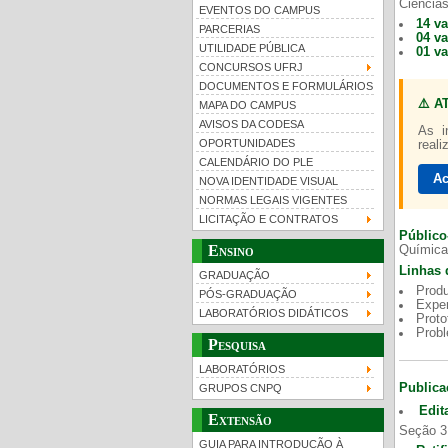
Ciências
EVENTOS DO CAMPUS
14 v
PARCERIAS
04 v
UTILIDADE PÚBLICA
01 v
CONCURSOS UFRJ
DOCUMENTOS E FORMULÁRIOS
⚠️ A
MAPA DO CAMPUS
UFRJ 100 anos
Gui
AVISOS DA CODESA
As i
OPORTUNIDADES
reali
CALENDÁRIO DO PLE
Ac
NOVA IDENTIDADE VISUAL
NORMAS LEGAIS VIGENTES
LICITAÇÃO E CONTRATOS
Público
Ensino
Química
Linhas 
GRADUAÇÃO
Produ
PÓS-GRADUAÇÃO
Exper
LABORATÓRIOS DIDÁTICOS
Proto
Prob
Pesquisa
LABORATÓRIOS
Publica
GRUPOS CNPQ
Edit
Extensão
Seção 3
GUIA PARA INTRODUÇÃO À