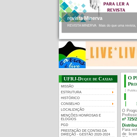
revista Minerva
REVISTA MINERVA Mais do que uma revista, a 
O P
UFRJ-Duque de Caxias
Prof
MISSÃO
Public
ESTRUTURA
HISTÓRICO
CONSELHO
LOCALIZAÇÃO
O Progr
Profissi
MENÇÕES HONROSAS E
nº 725/
ELOGIOS
PGD
Distrib
Para est
PRESTAÇÃO DE CONTAS DA
de lice
DIREÇÃO - GESTÃO 2020-2024