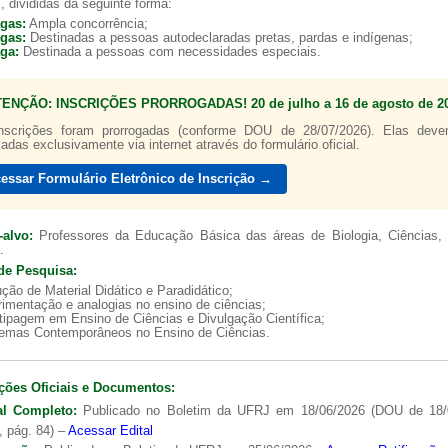
, divididas da seguinte forma:
agas:
Ampla concorrência;
agas:
Destinadas a pessoas autodeclaradas pretas, pardas e indígenas;
aga:
Destinada a pessoas com necessidades especiais.
TENÇÃO: INSCRIÇÕES PRORROGADAS! 20 de julho a 16 de agosto de 20
a de boas práticas
PR-7 Canal Youtube
nscrições foram prorrogadas (conforme DOU de 28/07/2026). Elas dev
zadas exclusivamente via internet através do formulário oficial.
https://www.youtube.com/channel/UC46BbEKCwNCdJvi
essar Formulário Eletrônico de Inscrição →
-alvo:
Professores da Educação Básica das áreas de Biologia, Ciências, 
.
de Pesquisa:
ção de Material Didático e Paradidático;
imentação e analogias no ensino de ciências;
tipagem em Ensino de Ciências e Divulgação Científica;
lemas Contemporâneos no Ensino de Ciências.
ções Oficiais e Documentos:
al Completo:
Publicado no Boletim da UFRJ em 18/06/2026 (DOU de 18/
, pág. 84) –
Acessar Edital