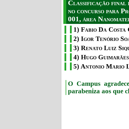
Classificação fina
no concurso para Pr
001, área Nanomater
1) Fabio Da Costa 
2) Igor Tenório So
3) Renato Luiz Siq
4) Hugo Guimarães
5) Antonio Mario 
O Campus agradece 
parabeniza aos que c