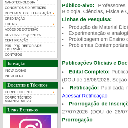
NANOTECNOLOGIA
Público-alvo:
Professores
CONCEITOS E DIRETRIZES
Biologia, Ciências, Física e 
DOCUMENTOS E LEGISLAÇÃO
Linhas de Pesquisa:
CREDITAÇÃO
EDITAIS
Produção de Material Didá
AÇÕES DE EXTENSÃO
Experimentação e analogi
DÚVIDAS FREQUENTES
Prototipagem em Ensino de
CERTIFICAÇÃO
Problemas Contemporâneo
PR5 - PRÓ-REITORIA DE
EXTENSÃO
CONTATOS
Publicações Oficiais e Do
Inovação
Edital Completo:
Publica
INOVA CAXIAS
INOVA UFRJ
(DOU de 18/06/2026, Seção 
Docentes e Técnicos
Retificação:
Publicada 
CORPO DOCENTE
Acessar Retificação
CORPO TÉCNICO
ADMINISTRATIVO
Prorrogação de Inscriç
Links Externos
27/07/2026 (DOU de 28/07
Prorrogação