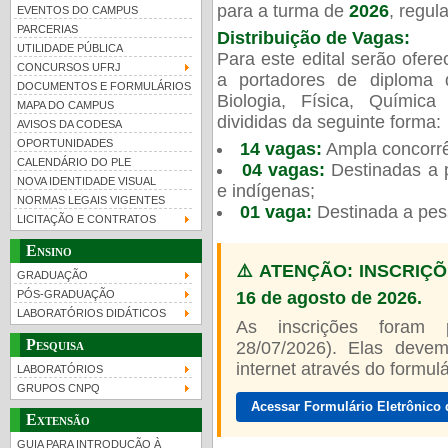
para a turma de
2026
, regu
EVENTOS DO CAMPUS
PARCERIAS
Distribuição de Vagas:
UTILIDADE PÚBLICA
Para este edital serão ofer
CONCURSOS UFRJ
a portadores de diploma 
DOCUMENTOS E FORMULÁRIOS
Biologia, Física, Químic
MAPA DO CAMPUS
UFRJ 100 anos
Guia de boas práticas
PR-
divididas da seguinte forma:
AVISOS DA CODESA
OPORTUNIDADES
14 vagas:
Ampla concorrê
htt
CALENDÁRIO DO PLE
04 vagas:
Destinadas a p
NOVA IDENTIDADE VISUAL
e indígenas;
NORMAS LEGAIS VIGENTES
01 vaga:
Destinada a pes
LICITAÇÃO E CONTRATOS
Ensino
⚠️ ATENÇÃO: INSCRIÇÕ
GRADUAÇÃO
16 de agosto de 2026.
PÓS-GRADUAÇÃO
LABORATÓRIOS DIDÁTICOS
As inscrições foram
Pesquisa
28/07/2026). Elas devem
internet através do formulár
LABORATÓRIOS
GRUPOS CNPQ
Acessar Formulário Eletrônico 
Extensão
GUIA PARA INTRODUÇÃO À