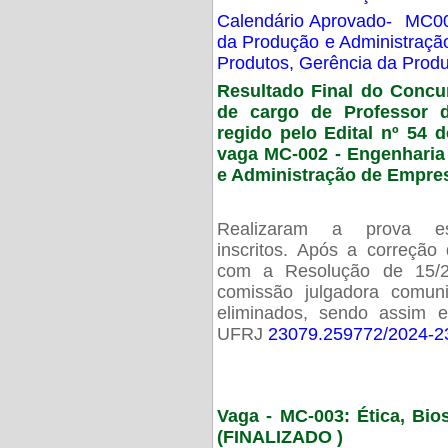
Calendário Aprovado- MC00
da Produção e Administraç
Produtos, Gerência da Prod
Resultado Final do Concu
de cargo de Professor 
regido pelo Edital nº 54 d
vaga MC-002 -
Engenharia
e Administração de Empre
Realizaram a prova esc
inscritos. Após a correção
com a Resolução de 15/
comissão julgadora comun
eliminados, sendo assim 
UFRJ
23079.259772/2024-2
Vaga - MC-003: Ética, Bi
(FINALIZADO )