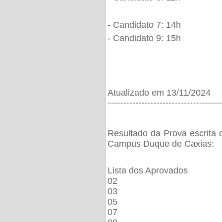
- Candidato 7: 14h
- Candidato 9: 15h
Atualizado em 13/11/2024
¨¨¨¨¨¨¨¨¨¨¨¨¨¨¨¨¨¨¨¨¨¨¨¨¨¨¨¨¨¨¨¨¨¨¨¨¨¨
Resultado da Prova escrita 
Campus Duque de Caxias:
Lista dos Aprovados
02
03
05
07