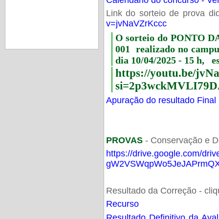
Link do sorteio de prova di
v=jvNaVZrKccc
O sorteio do PONTO 
001 realizado no camp
dia 10/04/2025 - 15 h, e
https://youtu.be/jv
si=2p3wckMVLI79D
Apuração do resultado Final
PROVAS
- Conservação e D
https://drive.google.com/dri
gW2VSWqpWo5JeJAPrmQXV
Resultado da Correção - cli
Recurso
Resultado Definitivo da Ava