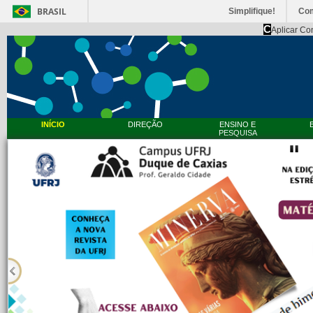
BRASIL
Simplifique!
Co
C
Aplicar Co
INÍCIO
DIREÇÃO
ENSINO E
PESQUISA