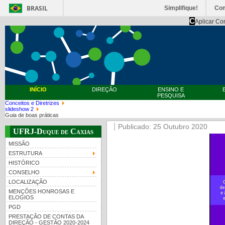
BRASIL
Simplifique!
Co
C
Aplicar Co
INÍCIO
DIREÇÃO
ENSINO E
PESQUISA
Conceitos e Diretrizes
slideshow 2
Guia de boas práticas
Publicado: 25 Outubro 2020
UFRJ-Duque de Caxias
MISSÃO
ESTRUTURA
HISTÓRICO
CONSELHO
LOCALIZAÇÃO
MENÇÕES HONROSAS E
ELOGIOS
PGD
PRESTAÇÃO DE CONTAS DA
DIREÇÃO - GESTÃO 2020-2024