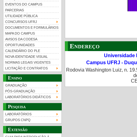
EVENTOS DO CAMPUS
PARCERIAS
UTILIDADE PÚBLICA
CONCURSOS UFRJ
DOCUMENTOS E FORMULÁRIOS
MAPA DO CAMPUS
UFRJ 100 anos
Guia de boas práticas
PR-
AVISOS DA CODESA
Endereço
OPORTUNIDADES
htt
CALENDÁRIO DO PLE
Universidade 
NOVA IDENTIDADE VISUAL
Campus UFRJ - Duque
NORMAS LEGAIS VIGENTES
LICITAÇÃO E CONTRATOS
Rodovia Washington Luiz, n. 19.
d
Ensino
CE
GRADUAÇÃO
PÓS-GRADUAÇÃO
LABORATÓRIOS DIDÁTICOS
Pesquisa
LABORATÓRIOS
GRUPOS CNPQ
Extensão