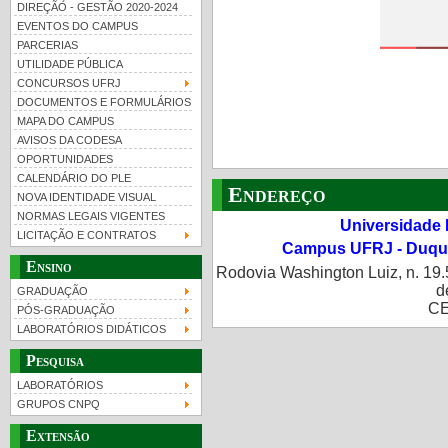
DIREÇÃO - GESTÃO 2020-2024
EVENTOS DO CAMPUS
PARCERIAS
UTILIDADE PÚBLICA
CONCURSOS UFRJ
DOCUMENTOS E FORMULÁRIOS
MAPA DO CAMPUS
UFRJ 100 anos
Guia de boas práticas
PR-
AVISOS DA CODESA
OPORTUNIDADES
htt
CALENDÁRIO DO PLE
Endereço
NOVA IDENTIDADE VISUAL
NORMAS LEGAIS VIGENTES
Universidade 
LICITAÇÃO E CONTRATOS
Campus UFRJ - Duque
Ensino
Rodovia Washington Luiz, n. 19.
d
GRADUAÇÃO
CE
PÓS-GRADUAÇÃO
LABORATÓRIOS DIDÁTICOS
Pesquisa
LABORATÓRIOS
GRUPOS CNPQ
Extensão