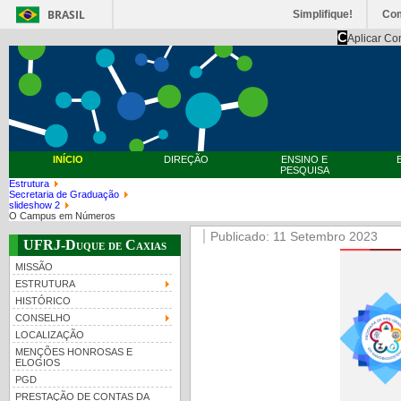
BRASIL
Simplifique!
Co
C
Aplicar Co
INÍCIO
DIREÇÃO
ENSINO E
PESQUISA
Estrutura
Secretaria de Graduação
slideshow 2
O Campus em Números
Publicado: 11 Setembro 2023
UFRJ-Duque de Caxias
MISSÃO
ESTRUTURA
HISTÓRICO
CONSELHO
LOCALIZAÇÃO
MENÇÕES HONROSAS E
ELOGIOS
PGD
PRESTAÇÃO DE CONTAS DA