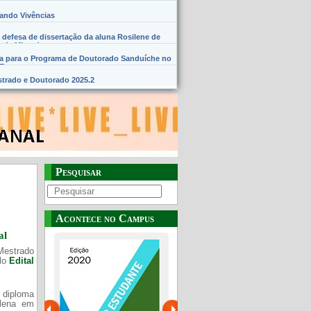
hando Vivências
 defesa de dissertação da aluna Rosilene de
 de Miranda
na para o Programa de Doutorado Sanduíche no
SE
trado e Doutorado 2025.2
Pesquisar
Acontece no Campus
al
Mestrado
elo
Edital
 diploma
Plena em