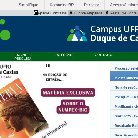
Simplifique!
Comunica BR
Participe
Acesso à infor
C
A+
A
Aplicar Contraste
Fonte Ampliada
Restaurar Fonte
ENSINO E
EXTENSÃO
CONTATOS
PESQUISA
Processo sele
Nanobiossist
revista Minerv
Nota de repúd
PMBqBM - Defe
Partilhando vi
SIAC 2025 - P
Resultado Bo
Dirac Acessibi