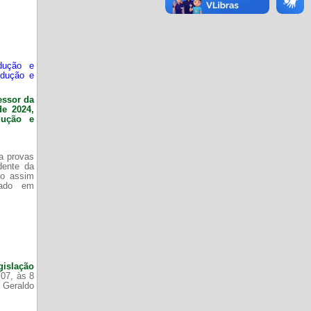
dução e
odução e
essor da
de 2024,
dução e
da provas
dente da
do assim
zado em
gislação
/07, às 8
 Geraldo