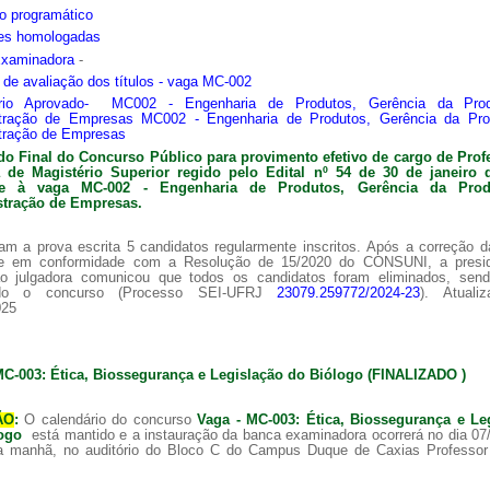
o programático
ões homologadas
Examinadora
-
s de avaliação dos títulos - vaga MC-002
ário Aprovado- MC002 - Engenharia de Produtos, Gerência da Pro
tração de Empresas MC002 - Engenharia de Produtos, Gerência da Pr
tração de Empresas
do Final do Concurso Público para provimento efetivo de cargo de Prof
ra de
Magistério Superior regido pelo Edital nº 54 de 30 de janeiro 
nte à vaga MC-002 -
Engenharia de Produtos, Gerência da Pro
tração de Empresas.
am a prova escrita 5 candidatos regularmente inscritos. Após a correção 
 e em conformidade com a Resolução de 15/2020 do CONSUNI, a presi
o julgadora comunicou que todos os candidatos foram eliminados, sen
ado o concurso (Processo SEI-UFRJ
23079.259772/2024-23
). Atuali
025
MC-003: Ética, Biossegurança e Legislação do Biólogo (FINALIZADO )
ÃO
:
O calendário do concurso
Vaga - MC-003: Ética, Biossegurança e Le
logo
está mantido e a instauração da banca examinadora ocorrerá no dia 07
a manhã, no auditório do Bloco C do Campus Duque de Caxias Professor