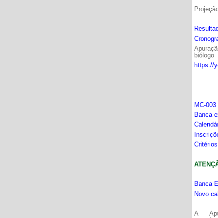
Projeçã
Resultad
Cronogr
Apuração
biólogo
https://
MC-003 
Banca e
Calendá
Inscriç
Critério
ATENÇÂO
Banca E
Novo ca
A Apu