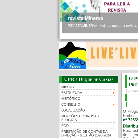
revista Minerva
REVISTA MINERVA Mais do que uma revista, a 
O P
UFRJ-Duque de Caxias
Prof
MISSÃO
Public
ESTRUTURA
HISTÓRICO
CONSELHO
LOCALIZAÇÃO
O Progr
Profissi
MENÇÕES HONROSAS E
nº 725/
ELOGIOS
PGD
Distrib
Para est
PRESTAÇÃO DE CONTAS DA
de lice
DIREÇÃO - GESTÃO 2020-2024