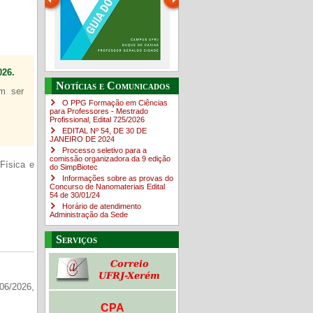
26.
Guia do estudante
O Campus em Números
Notícias e Comunicados
em ser
4sNpOf3w
O PPG Formação em Ciências
para Professores - Mestrado
Profissional, Edital ​725/202​6
EDITAL Nº 54, DE 30 DE
JANEIRO DE 2024
Processo seletivo para a
comissão organizadora da 9 edição
Física e
do SimpBiotec
Informações sobre as provas do
Concurso de Nanomateriais Edital
54 de 30/01/24
Horário de atendimento
Administração da Sede
Serviços
06/2026,
CPA