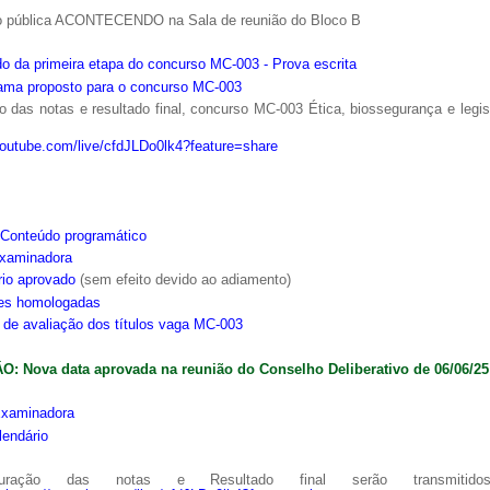
o pública ACONTECENDO na Sala de reunião do Bloco B
o da primeira etapa do concurso MC-003 - Prova escrita
ama proposto para o concurso MC-003
 das notas e resultado final, concurso MC-003 Ética, biossegurança e legi
youtube.com/live/cfdJLDo0lk4?feature=share
Conteúdo programático
xaminadora
rio aprovado
(sem efeito devido ao adiamento)
ões homologadas
s de avaliação dos títulos vaga MC-003
: Nova data aprovada na reunião do Conselho Deliberativo de 06/06/25
xaminadora
lendário
ração das notas e Resultado final serão transmitido