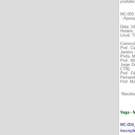
youtube
MC-003 É
- Apura
Data: 14
Horário:
Local: 
Comissã
Prof. C
Janeiro
Profa. M
Prof. W
Jorge D
CTN);
Prof. F
Pernamb
Prof. Mo
Resultad
Vaga - 
MC-004_
Inscriç