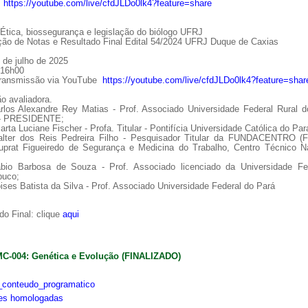
:
https://youtube.com/live/cfdJLDo0lk4?feature=share
tica, biossegurança e legislação do biólogo UFRJ
ção de Notas e Resultado Final Edital 54/2024 UFRJ Duque de Caxias
 de julho de 2025
 16h00
Transmissão via YouTube
https://youtube.com/live/cfdJLDo0lk4?feature=shar
o avaliadora.
arlos Alexandre Rey Matias - Prof. Associado Universidade Federal Rural d
 - PRESIDENTE;
arta Luciane Fischer - Profa. Titular - Pontifícia Universidade Católica do Par
alter dos Reis Pedreira Filho - Pesquisador Titular da FUNDACENTRO (
uprat Figueiredo de Segurança e Medicina do Trabalho, Centro Técnico Na
ábio Barbosa de Souza - Prof. Associado licenciado da Universidade Fe
uco;
ises Batista da Silva - Prof. Associado Universidade Federal do Pará
o Final: clique
aqui
MC-004: Genética e Evolução (FINALIZADO)
conteudo_programatico
ões homologadas