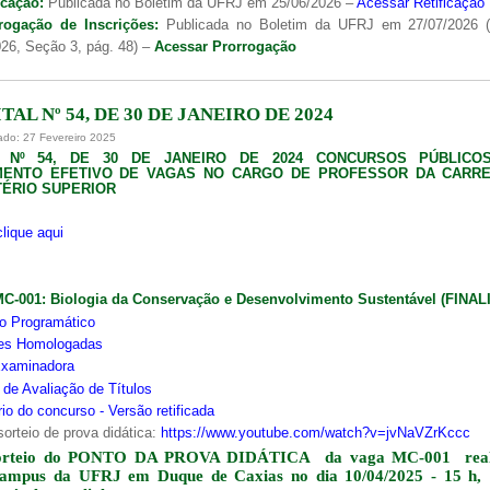
icação:
Publicada no Boletim da UFRJ em 25/06/2026 –
Acessar Retificação
rogação de Inscrições:
Publicada no Boletim da UFRJ em 27/07/2026 
26, Seção 3, pág. 48) –
Acessar Prorrogação
TAL Nº 54, DE 30 DE JANEIRO DE 2024
ado: 27 Fevereiro 2025
L Nº 54, DE 30 DE JANEIRO DE 2024 CONCURSOS PÚBLICO
MENTO EFETIVO DE VAGAS NO CARGO DE PROFESSOR DA CARRE
ÉRIO SUPERIOR
clique aqui
MC-001:
Biologia da Conservação e Desenvolvimento Sustentável (FINA
o Programático
ões Homologadas
xaminadora
s de Avaliação de Títulos
io do concurso - Versão retificada
sorteio de prova didática:
https://www.youtube.com/watch?v=jvNaVZrKccc
orteio do PONTO DA PROVA DIDÁTICA da vaga MC-001 real
campus da UFRJ em Duque de Caxias no dia 10/04/2025 - 15 h,