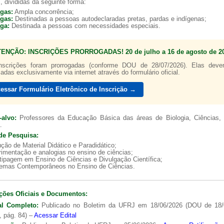
, divididas da seguinte forma:
agas:
Ampla concorrência;
agas:
Destinadas a pessoas autodeclaradas pretas, pardas e indígenas;
aga:
Destinada a pessoas com necessidades especiais.
TENÇÃO: INSCRIÇÕES PRORROGADAS! 20 de julho a 16 de agosto de 20
a de boas práticas
PR-7 Canal Youtube
nscrições foram prorrogadas (conforme DOU de 28/07/2026). Elas dev
zadas exclusivamente via internet através do formulário oficial.
https://www.youtube.com/channel/UC46BbEKCwNCdJvi
essar Formulário Eletrônico de Inscrição →
-alvo:
Professores da Educação Básica das áreas de Biologia, Ciências, 
.
de Pesquisa:
ção de Material Didático e Paradidático;
imentação e analogias no ensino de ciências;
tipagem em Ensino de Ciências e Divulgação Científica;
lemas Contemporâneos no Ensino de Ciências.
ções Oficiais e Documentos:
al Completo:
Publicado no Boletim da UFRJ em 18/06/2026 (DOU de 18/
, pág. 84) –
Acessar Edital