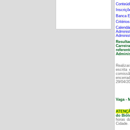
Conteúd
Inscriç
Banca 
Critério
Calend
Adminis
Adminis
Resulta
Carrei
refere
Adminis
Realizar
escrita
comissã
encerr
29/04/2
Vaga - 
ATENÇ
do Bió
horas d
Cidade.