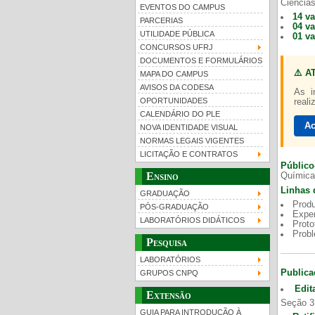
Ciências
EVENTOS DO CAMPUS
14 v
PARCERIAS
04 v
UTILIDADE PÚBLICA
01 v
CONCURSOS UFRJ
DOCUMENTOS E FORMULÁRIOS
⚠️ A
MAPA DO CAMPUS
UFRJ 100 anos
Gui
AVISOS DA CODESA
As i
OPORTUNIDADES
reali
CALENDÁRIO DO PLE
Ac
NOVA IDENTIDADE VISUAL
NORMAS LEGAIS VIGENTES
LICITAÇÃO E CONTRATOS
Público
Ensino
Química
Linhas 
GRADUAÇÃO
Produ
PÓS-GRADUAÇÃO
Exper
LABORATÓRIOS DIDÁTICOS
Proto
Prob
Pesquisa
LABORATÓRIOS
Publica
GRUPOS CNPQ
Edit
Extensão
Seção 3
GUIA PARA INTRODUÇÃO À