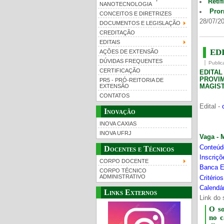
Retif
NANOTECNOLOGIA
Pror
CONCEITOS E DIRETRIZES
28/07/20
DOCUMENTOS E LEGISLAÇÃO
CREDITAÇÃO
EDITAIS
EDI
AÇÕES DE EXTENSÃO
DÚVIDAS FREQUENTES
Public
CERTIFICAÇÃO
EDITA
PROVI
PR5 - PRÓ-REITORIA DE
MAGIST
EXTENSÃO
CONTATOS
Edital -
Inovação
INOVA CAXIAS
INOVA UFRJ
Vaga - 
Conteúd
Docentes e Técnicos
Inscriç
CORPO DOCENTE
Banca E
CORPO TÉCNICO
ADMINISTRATIVO
Critério
Calendár
Links Externos
Link do 
O s
no 