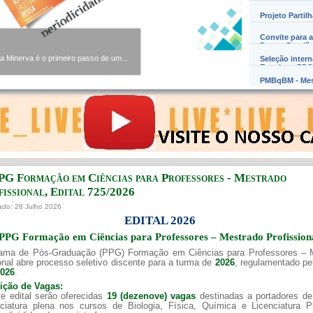
Projeto Partil
Convite para a
Barros Damião
Minerva é o primeiro passo de um...
Seleção inter
Exterior – PD
PMBqBM - Mes
PG Formação em Ciências para Professores - Mestrado
issional, Edital ​725/202​6
ado: 28 Julho 2026
EDITAL 2026
PPG Formação em Ciências para Professores – Mestrado Profission
ama de Pós-Graduação (PPG) Formação em Ciências para Professores – 
onal abre processo seletivo discente para a turma de
2026
, regulamentado p
2026
.
uição de Vagas:
e edital serão oferecidas
19 (dezenove) vagas
destinadas a portadores de
nciatura plena nos cursos de Biologia, Física, Química e Licenciatura 