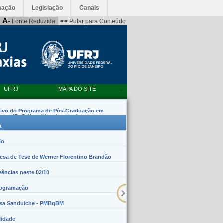
mação
Legislação
Canais
A-
»»
Fonte Reduzida
Pular para Conteúdo
UFRJ
MAPA DO SITE
tivo do Programa de Pós-Graduação em
emas (PpG Nanobiossistemas)
a
io
sa de Tese de Werner Florentino Brandão
vências neste 02/10
rogramação
lsa Sanduiche - PMBqBM
lidade