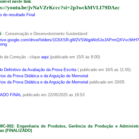
onível neste link
ps://youtu.be/jvNaVZrKccc?si=2p3wckMVLI79DAzc
 do resultado Final
S
- Conservação e Desenvolvimento Sustentável:
/drive.google.com/drive/folders/1G5XSR-gW2VSWqpWo5JeJAPrmQXVvcMrH?
ring
o da Correção - clique
aqui
(publicado em 15/5 às 8:00)
o Definitivo da Avaliação da Prova Escrita
( publicado em 16/5 as 11:55)
ios da Prova Didática e da Arguição de Memorial
ios da Prova Didática e da Arguição de Memorial
publicado em 20/05
ADO FINAL
publicado em 22/05/2025 as 18:53
MC-002: Engenharia de Produtos, Gerência da Produção e Administ
as (FINALIZADO)