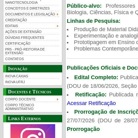
NANOTECNOLOGIA
Público-alvo:
Professores
CONCEITOS E DIRETRIZES
Biologia, Ciências, Física e 
DOCUMENTOS E LEGISLAÇÃO
Linhas de Pesquisa:
CREDITAÇÃO
EDITAIS
Produção de Material Didá
AÇÕES DE EXTENSÃO
Experimentação e analogi
DÚVIDAS FREQUENTES
Prototipagem em Ensino de
CERTIFICAÇÃO
Problemas Contemporâneo
PR5 - PRÓ-REITORIA DE
EXTENSÃO
CONTATOS
Publicações Oficiais e Do
Inovação
Edital Completo:
Publica
INOVA CAXIAS
INOVA UFRJ
(DOU de 18/06/2026, Seção 
Docentes e Técnicos
Retificação:
Publicada 
CORPO DOCENTE
Acessar Retificação
CORPO TÉCNICO
ADMINISTRATIVO
Prorrogação de Inscriç
Links Externos
27/07/2026 (DOU de 28/07
Prorrogação