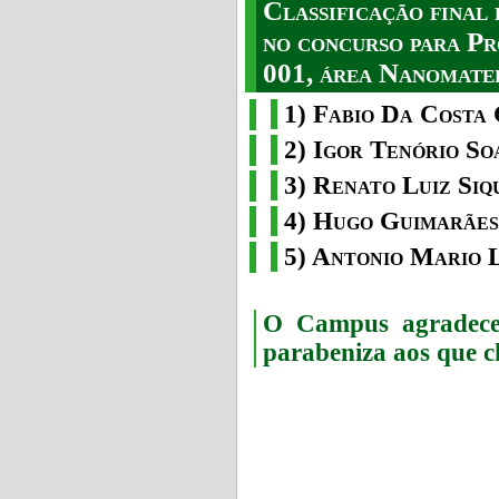
Classificação fina
no concurso para Pr
001, área Nanomater
1) Fabio Da Costa 
2) Igor Tenório So
3) Renato Luiz Siq
4) Hugo Guimarães
5) Antonio Mario 
O Campus agradece 
parabeniza aos que c