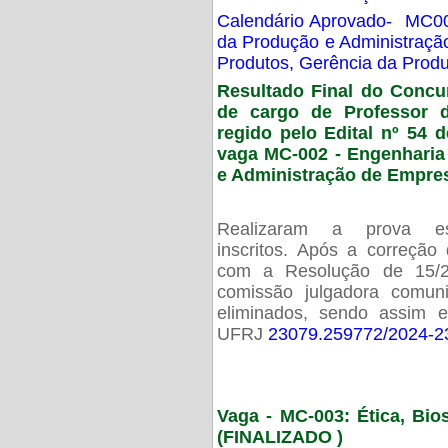
Calendário Aprovado- MC00
da Produção e Administraç
Produtos, Gerência da Prod
Resultado Final do Concu
de cargo de Professor 
regido pelo Edital nº 54 d
vaga MC-002 -
Engenharia
e Administração de Empre
Realizaram a prova esc
inscritos. Após a correção
com a Resolução de 15/
comissão julgadora comun
eliminados, sendo assim 
UFRJ
23079.259772/2024-2
Vaga - MC-003: Ética, Bi
(FINALIZADO )