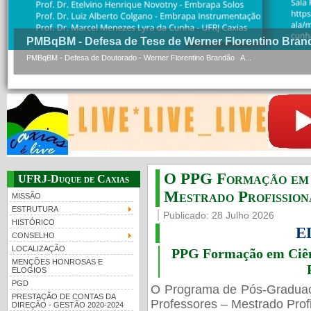
PMBqBM - Defesa de Tese de Werner Florentino Bran
PMBqBM - Defesa de Doutorado - Werner Florentino Brandão A...
O PPG Formação em C
UFRJ-Duque de Caxias
Mestrado Profissiona
MISSÃO
ESTRUTURA
Publicado: 28 Julho 2026
HISTÓRICO
E
CONSELHO
LOCALIZAÇÃO
PPG Formação em Ciênc
MENÇÕES HONROSAS E
ELOGIOS
PGD
O Programa de Pós-Gradua
PRESTAÇÃO DE CONTAS DA
Professores – Mestrado Profi
DIREÇÃO - GESTÃO 2020-2024