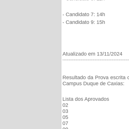
- Candidato 7: 14h
- Candidato 9: 15h
Atualizado em 13/11/2024
¨¨¨¨¨¨¨¨¨¨¨¨¨¨¨¨¨¨¨¨¨¨¨¨¨¨¨¨¨¨¨¨¨¨¨¨¨¨
Resultado da Prova escrita 
Campus Duque de Caxias:
Lista dos Aprovados
02
03
05
07