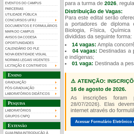
para a turma de
2026
, regu
EVENTOS DO CAMPUS
PARCERIAS
Distribuição de Vagas:
UTILIDADE PÚBLICA
Para este edital serão ofer
CONCURSOS UFRJ
a portadores de diploma 
DOCUMENTOS E FORMULÁRIOS
Biologia, Física, Químic
MAPA DO CAMPUS
UFRJ 100 anos
divididas da seguinte forma:
AVISOS DA CODESA
OPORTUNIDADES
14 vagas:
Ampla concorrê
CALENDÁRIO DO PLE
04 vagas:
Destinadas a p
NOVA IDENTIDADE VISUAL
e indígenas;
NORMAS LEGAIS VIGENTES
01 vaga:
Destinada a pes
LICITAÇÃO E CONTRATOS
Ensino
⚠️ ATENÇÃO: INSCRIÇÕ
GRADUAÇÃO
16 de agosto de 2026.
PÓS-GRADUAÇÃO
LABORATÓRIOS DIDÁTICOS
As inscrições foram
Pesquisa
28/07/2026). Elas devem
internet através do formulár
LABORATÓRIOS
GRUPOS CNPQ
Acessar Formulário Eletrônico 
Extensão
GUIA PARA INTRODUÇÃO À