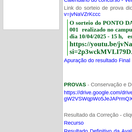
Link do sorteio de prova di
v=jvNaVZrKccc
O sorteio do PONTO 
001 realizado no camp
dia 10/04/2025 - 15 h, e
https://youtu.be/jv
si=2p3wckMVLI79D
Apuração do resultado Final
PROVAS
- Conservação e D
https://drive.google.com/dri
gW2VSWqpWo5JeJAPrmQXV
Resultado da Correção - cli
Recurso
Resultado Definitivo da Ava