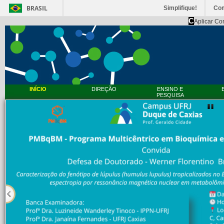
BRASIL
Simplifique!
Co
C
Aplicar Co
INÍCIO
DIREÇÃO
ENSINO E
PESQUISA