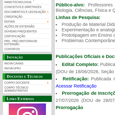
NANOTECNOLOGIA
Público-alvo:
Professores
CONCEITOS E DIRETRIZES
Biologia, Ciências, Física e 
DOCUMENTOS E LEGISLAÇÃO
Linhas de Pesquisa:
CREDITAÇÃO
EDITAIS
Produção de Material Didá
AÇÕES DE EXTENSÃO
Experimentação e analogi
DÚVIDAS FREQUENTES
Prototipagem em Ensino de
CERTIFICAÇÃO
Problemas Contemporâneo
PR5 - PRÓ-REITORIA DE
EXTENSÃO
CONTATOS
Publicações Oficiais e Do
Inovação
Edital Completo:
Publica
INOVA CAXIAS
INOVA UFRJ
(DOU de 18/06/2026, Seção 
Docentes e Técnicos
Retificação:
Publicada 
CORPO DOCENTE
Acessar Retificação
CORPO TÉCNICO
ADMINISTRATIVO
Prorrogação de Inscriç
Links Externos
27/07/2026 (DOU de 28/07
Prorrogação