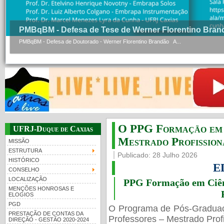
PMBqBM - Defesa de Tese de Werner Florentino Bran
PMBqBM - Defesa de Doutorado - Werner Florentino Brandão A...
O PPG Formação em C
UFRJ-Duque de Caxias
Mestrado Profissiona
MISSÃO
ESTRUTURA
Publicado: 28 Julho 2026
HISTÓRICO
E
CONSELHO
LOCALIZAÇÃO
PPG Formação em Ciênc
MENÇÕES HONROSAS E
ELOGIOS
PGD
O Programa de Pós-Gradua
PRESTAÇÃO DE CONTAS DA
Professores – Mestrado Profi
DIREÇÃO - GESTÃO 2020-2024