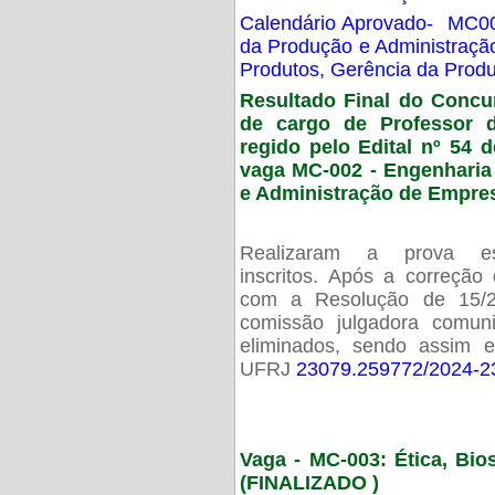
Calendário Aprovado- MC00
da Produção e Administraç
Produtos, Gerência da Prod
Resultado Final do Concu
de cargo de Professor 
regido pelo Edital nº 54 d
vaga MC-002 -
Engenharia
e Administração de Empre
Realizaram a prova esc
inscritos. Após a correção
com a Resolução de 15/
comissão julgadora comun
eliminados, sendo assim 
UFRJ
23079.259772/2024-2
Vaga - MC-003: Ética, Bi
(FINALIZADO )