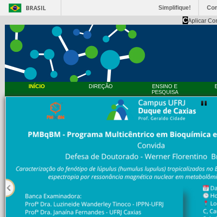
BRASIL
Simplifique!
Co
C
Aplicar Co
INÍCIO
DIREÇÃO
ENSINO E
PESQUISA