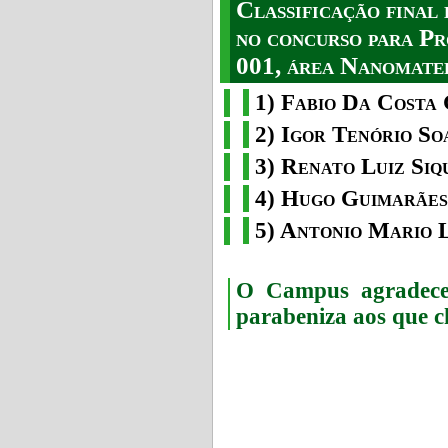
Classificação fina
no concurso para Pr
001, área Nanomater
1) Fabio Da Costa 
2) Igor Tenório So
3) Renato Luiz Siq
4) Hugo Guimarães
5) Antonio Mario 
O Campus agradece 
parabeniza aos que c