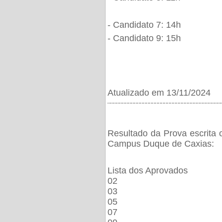
- Candidato 7: 14h
- Candidato 9: 15h
Atualizado em 13/11/2024
¨¨¨¨¨¨¨¨¨¨¨¨¨¨¨¨¨¨¨¨¨¨¨¨¨¨¨¨¨¨¨¨¨¨¨¨¨¨
Resultado da Prova escrita 
Campus Duque de Caxias:
Lista dos Aprovados
02
03
05
07