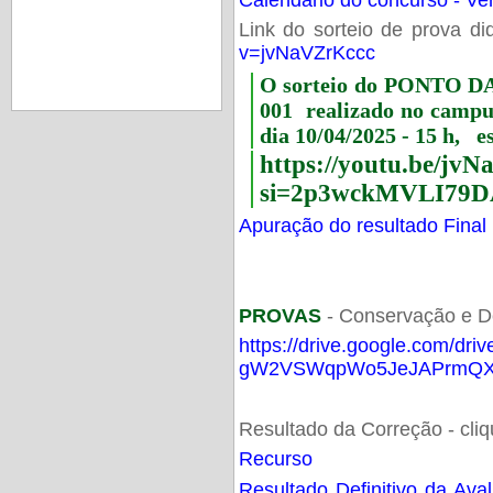
Link do sorteio de prova di
v=jvNaVZrKccc
O sorteio do PONTO 
001 realizado no camp
dia 10/04/2025 - 15 h, e
https://youtu.be/jv
si=2p3wckMVLI79D
Apuração do resultado Final
PROVAS
- Conservação e D
https://drive.google.com/dri
gW2VSWqpWo5JeJAPrmQXV
Resultado da Correção - cli
Recurso
Resultado Definitivo da Ava