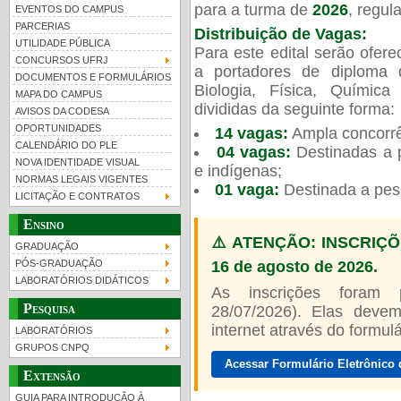
para a turma de
2026
, regu
EVENTOS DO CAMPUS
PARCERIAS
Distribuição de Vagas:
UTILIDADE PÚBLICA
Para este edital serão ofer
CONCURSOS UFRJ
a portadores de diploma 
DOCUMENTOS E FORMULÁRIOS
Biologia, Física, Químic
MAPA DO CAMPUS
UFRJ 100 anos
divididas da seguinte forma:
AVISOS DA CODESA
OPORTUNIDADES
14 vagas:
Ampla concorrê
CALENDÁRIO DO PLE
04 vagas:
Destinadas a p
NOVA IDENTIDADE VISUAL
e indígenas;
NORMAS LEGAIS VIGENTES
01 vaga:
Destinada a pes
LICITAÇÃO E CONTRATOS
Ensino
⚠️ ATENÇÃO: INSCRIÇÕ
GRADUAÇÃO
16 de agosto de 2026.
PÓS-GRADUAÇÃO
LABORATÓRIOS DIDÁTICOS
As inscrições foram
Pesquisa
28/07/2026). Elas devem
internet através do formulár
LABORATÓRIOS
GRUPOS CNPQ
Acessar Formulário Eletrônico 
Extensão
GUIA PARA INTRODUÇÃO À