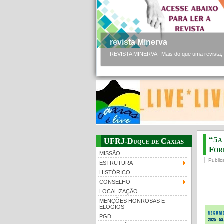
Nota de repúdio
A comunidade acadêmica do Campus UFRJ – D
“5a
UFRJ-Duque de Caxias
For
MISSÃO
Public
ESTRUTURA
HISTÓRICO
CONSELHO
LOCALIZAÇÃO
MENÇÕES HONROSAS E
ELOGIOS
PGD