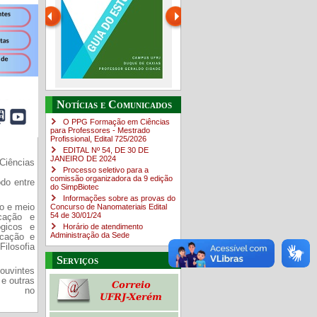
PR-7 Canal Youtube
O Campus em Números
Guia do estudante
Notícias e Comunicados
https://www.youtube.com/channel/UC46BbEKCwNCdJvi4sNpOf3w
O PPG Formação em Ciências
para Professores - Mestrado
Profissional, Edital ​725/202​6
EDITAL Nº 54, DE 30 DE
JANEIRO DE 2024
Ciências
Processo seletivo para a
comissão organizadora da 9 edição
do entre
do SimpBiotec
Informações sobre as provas do
o e meio
Concurso de Nanomateriais Edital
54 de 30/01/24
ucação e
ógicos e
Horário de atendimento
Administração da Sede
ucação e
Filosofia
Serviços
ouvintes
e outras
s no