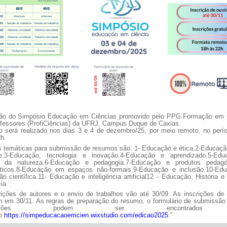
a de boas práticas
ção do Simpósio Educação em Ciências promovido pelo PPG Formação em 
ofessores (ProfiCiências) da UFRJ, Campus Duque de Caxias.
o será realizado nos dias 3 e 4 de dezembro/25, por meio remoto, no perío
h.
s temáticas para submissão de resumos são: 1- Educação e ética.2-Educaçã
e.3-Educação, tecnologia e inovação.4-Educação e aprendizado.5-Ed
s da natureza.6-Educação e pedagogia.7-Educação e produtos pedag
áticos.8-Educação em espaços não-formais.9-Educação e inclusão.10-Ed
ão científica.11- Educação e inteligência artificial12 - Educação, História e 
ia
rições de autores e o envio de trabalhos vão até 30/09. As inscrições de 
m em 30/11. As regras de preparação do resumo, o formulário de submissão 
ormações podem ser encontrado
ço
https://simpeducacaoemcien.wixstudio.com/edicao2025
”