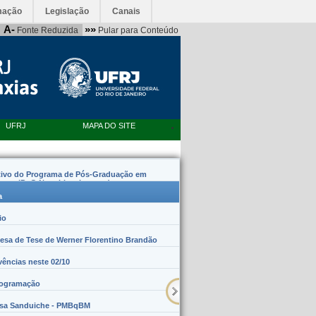
mação
Legislação
Canais
A-
»»
Fonte Reduzida
Pular para Conteúdo
UFRJ
MAPA DO SITE
tivo do Programa de Pós-Graduação em
emas (PpG Nanobiossistemas)
a
io
sa de Tese de Werner Florentino Brandão
vências neste 02/10
rogramação
lsa Sanduiche - PMBqBM