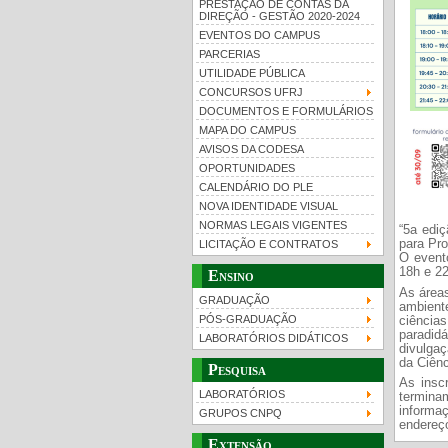
PRESTAÇÃO DE CONTAS DA
DIREÇÃO - GESTÃO 2020-2024
EVENTOS DO CAMPUS
PARCERIAS
UTILIDADE PÚBLICA
CONCURSOS UFRJ
DOCUMENTOS E FORMULÁRIOS
MAPA DO CAMPUS
UFRJ 100 anos
Gui
AVISOS DA CODESA
OPORTUNIDADES
CALENDÁRIO DO PLE
NOVA IDENTIDADE VISUAL
NORMAS LEGAIS VIGENTES
“5a edi
para Pr
LICITAÇÃO E CONTRATOS
O event
18h e 22
Ensino
As área
GRADUAÇÃO
ambient
PÓS-GRADUAÇÃO
ciência
paradid
LABORATÓRIOS DIDÁTICOS
divulgaç
da Ciênc
Pesquisa
As insc
LABORATÓRIOS
termina
inf
GRUPOS CNPQ
endere
Extensão