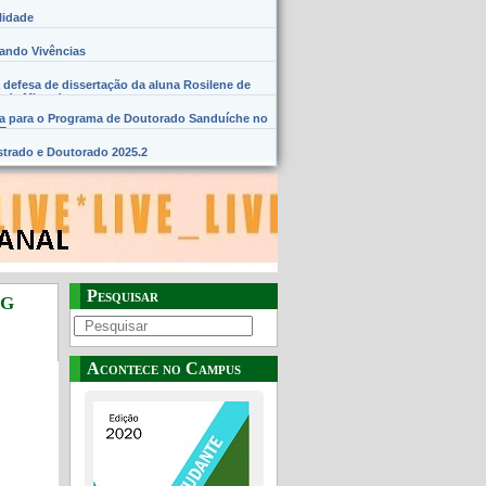
lidade
hando Vivências
 defesa de dissertação da aluna Rosilene de
 de Miranda
na para o Programa de Doutorado Sanduíche no
SE
trado e Doutorado 2025.2
Pesquisar
PG
Acontece no Campus