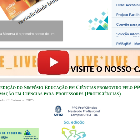
Dirac Acessibi
Projeto Partil
Convite para a
Barros Damião
uque de Caxias Professor Geraldo...
Seleção inter
Exterior – PD
PMBqBM - Mes
 edição do Simpósio Educação em Ciências promovido pelo P
mação em Ciências para Professores (ProfiCiências)
ado: 05 Setembro 2025