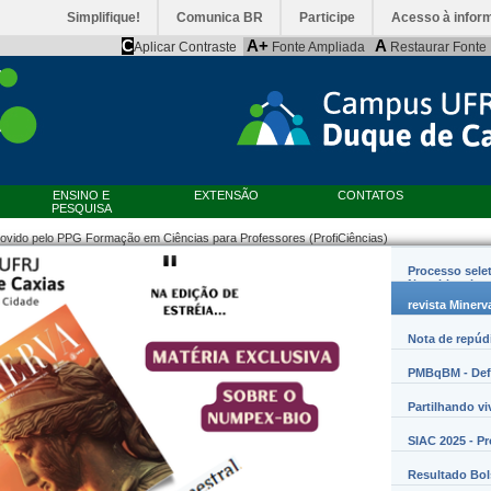
Simplifique!
Comunica BR
Participe
Acesso à infor
C
A+
A
Aplicar Contraste
Fonte Ampliada
Restaurar Fonte
ENSINO E
EXTENSÃO
CONTATOS
PESQUISA
ovido pelo PPG Formação em Ciências para Professores (ProfiCiências)
Processo sele
Nanobiossist
revista Minerv
Nota de repúd
PMBqBM - Defe
Partilhando vi
SIAC 2025 - P
Resultado Bo