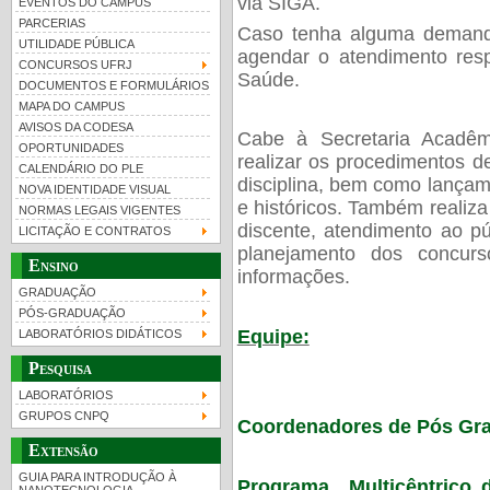
via SIGA.
EVENTOS DO CAMPUS
PARCERIAS
Caso tenha alguma demanda
UTILIDADE PÚBLICA
agendar o atendimento respe
CONCURSOS UFRJ
Saúde.
DOCUMENTOS E FORMULÁRIOS
MAPA DO CAMPUS
UFRJ 100 anos
Guia de boas práticas
PR-
AVISOS DA CODESA
Cabe à Secretaria Acadê
OPORTUNIDADES
htt
realizar os procedimentos d
CALENDÁRIO DO PLE
disciplina, bem como lançam
NOVA IDENTIDADE VISUAL
e históricos. Também reali
NORMAS LEGAIS VIGENTES
discente, atendimento ao pú
LICITAÇÃO E CONTRATOS
planejamento dos concur
Ensino
informações.
GRADUAÇÃO
PÓS-GRADUAÇÃO
Equipe:
LABORATÓRIOS DIDÁTICOS
Pesquisa
LABORATÓRIOS
GRUPOS CNPQ
Coordenadores de Pós Gr
Extensão
GUIA PARA INTRODUÇÃO À
Programa Multicêntrico 