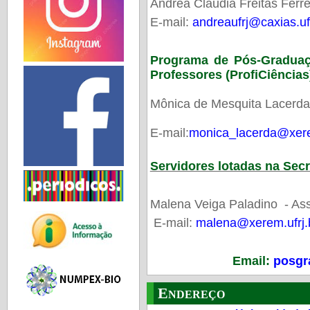
Andrea Claudia Freitas Ferre
E-mail:
andreaufrj@caxias.ufr
Programa de Pós-Gradua
Professores (ProfiCiências
Mônica de Mesquita Lacerda
E-mail:
monica_lacerda@xere
Servidores lotadas na Sec
Malena Veiga Paladino - Ass
E-mail:
malena@xerem.ufrj.
Email:
posgr
Endereço