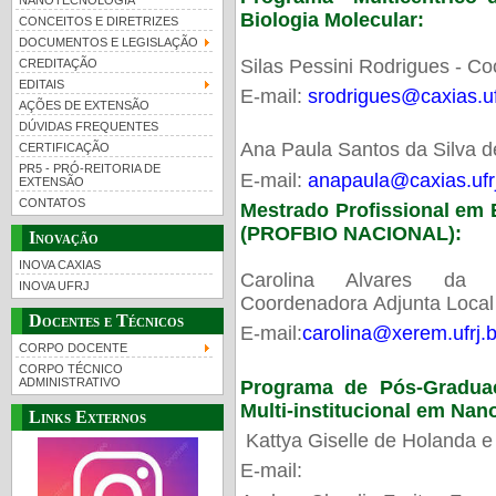
NANOTECNOLOGIA
Biologia Molecular:
CONCEITOS E DIRETRIZES
DOCUMENTOS E LEGISLAÇÃO
Silas Pessini Rodrigues - C
CREDITAÇÃO
EDITAIS
E-mail:
srodrigues@caxias.uf
AÇÕES DE EXTENSÃO
DÚVIDAS FREQUENTES
Ana Paula Santos da Silva de
CERTIFICAÇÃO
PR5 - PRÓ-REITORIA DE
E-mail:
anapaula@caxias.ufrj
EXTENSÃO
CONTATOS
Mestrado Profissional em 
(PROFBIO NACIONAL):
Inovação
INOVA CAXIAS
Carolina Alvares d
INOVA UFRJ
Coordenadora Adjunta Local
Docentes e Técnicos
E-mail:
carolina@xerem.ufrj.b
CORPO DOCENTE
CORPO TÉCNICO
ADMINISTRATIVO
Programa de Pós-Graduaçã
Multi-institucional em N
Links Externos
Kattya Giselle de Holanda e 
E-mail: