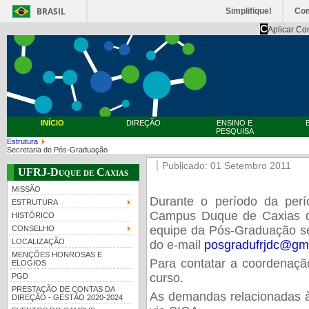
BRASIL
Simplifique!
Co
C
Aplicar Co
INÍCIO
DIREÇÃO
ENSINO E
PESQUISA
Estrutura
Secretaria de Pós-Graduação
Publicado: 01 Setembro 2011
UFRJ-Duque de Caxias
MISSÃO
Durante o período da per
ESTRUTURA
Campus Duque de Caxias d
HISTÓRICO
equipe da Pós-Graduação se
CONSELHO
LOCALIZAÇÃO
do e-mail
posgradufrjdc@gm
MENÇÕES HONROSAS E
Para contatar a coordenação
ELOGIOS
curso.
PGD
PRESTAÇÃO DE CONTAS DA
A
s demandas relacionadas às
DIREÇÃO - GESTÃO 2020-2024