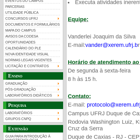
EVENTOS DO CAMPUS
Executa atividades ineren
PARCERIAS
UTILIDADE PÚBLICA
Equipe:
CONCURSOS UFRJ
DOCUMENTOS E FORMULÁRIOS
MAPA DO CAMPUS
UFRJ 100 anos
Guia de boas práticas
PR-
Vanderlei Joaquim da Silva
AVISOS DA CODESA
OPORTUNIDADES
htt
E-mail:
vander@xerem.ufrj.b
r
CALENDÁRIO DO PLE
NOVA IDENTIDADE VISUAL
NORMAS LEGAIS VIGENTES
Horário de atendimento ao
LICITAÇÃO E CONTRATOS
De segunda à sexta-feira
Ensino
8 h às 15 h.
GRADUAÇÃO
PÓS-GRADUAÇÃO
Contato:
LABORATÓRIOS DIDÁTICOS
E-mail:
protocolo@xerem.ufrj
Pesquisa
Campus UFRJ Duque de Ca
LABORATÓRIOS
GRUPOS CNPQ
Rodovia Washington Luiz, KM
Cruz da Serra
Extensão
Duque de Caxias - RJ - CEP
GUIA PARA INTRODUÇÃO À