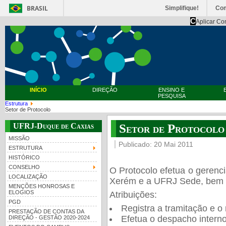
BRASIL
Simplifique!
Co
C
Aplicar Co
INÍCIO
DIREÇÃO
ENSINO E
PESQUISA
Estrutura
Setor de Protocolo
UFRJ-Duque de Caxias
Setor de Protocolo
MISSÃO
Publicado: 20 Mai 2011
ESTRUTURA
HISTÓRICO
CONSELHO
O Protocolo efetua o gerenc
LOCALIZAÇÃO
Xerém e a UFRJ Sede, bem co
MENÇÕES HONROSAS E
ELOGIOS
Atribuições:
PGD
Registra a tramitação e 
PRESTAÇÃO DE CONTAS DA
Efetua o despacho intern
DIREÇÃO - GESTÃO 2020-2024