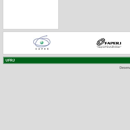
UFRJ
Desenv