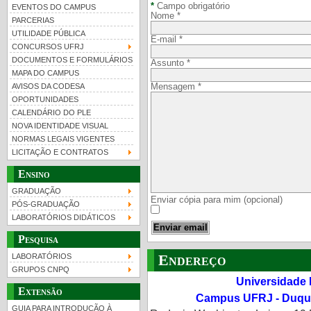
*
Campo obrigatório
EVENTOS DO CAMPUS
Nome
*
PARCERIAS
UTILIDADE PÚBLICA
E-mail
*
CONCURSOS UFRJ
DOCUMENTOS E FORMULÁRIOS
Assunto
*
MAPA DO CAMPUS
UFRJ 100 anos
Guia de boas práticas
PR-
Mensagem
*
AVISOS DA CODESA
OPORTUNIDADES
htt
CALENDÁRIO DO PLE
NOVA IDENTIDADE VISUAL
NORMAS LEGAIS VIGENTES
LICITAÇÃO E CONTRATOS
Ensino
GRADUAÇÃO
Enviar cópia para mim
(opcional)
PÓS-GRADUAÇÃO
LABORATÓRIOS DIDÁTICOS
Enviar email
Pesquisa
Endereço
LABORATÓRIOS
GRUPOS CNPQ
Universidade 
Extensão
Campus UFRJ - Duque
GUIA PARA INTRODUÇÃO À