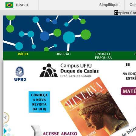
BRASIL
Simplifique!
Co
C
Aplicar Co
INÍCIO
DIREÇÃO
ENSINO E
PESQUISA