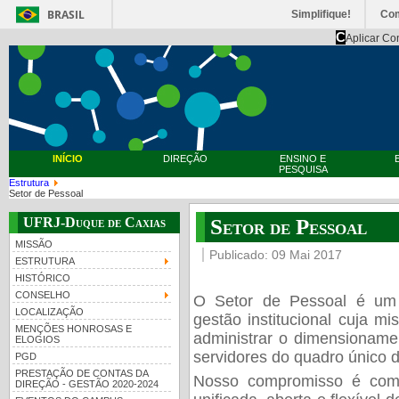
BRASIL
Simplifique!
Co
C
Aplicar Co
INÍCIO
DIREÇÃO
ENSINO E
PESQUISA
Estrutura
Setor de Pessoal
UFRJ-Duque de Caxias
Setor de Pessoal
MISSÃO
Publicado: 09 Mai 2017
ESTRUTURA
HISTÓRICO
CONSELHO
O Setor de Pessoal é um 
LOCALIZAÇÃO
gestão institucional cuja m
MENÇÕES HONROSAS E
administrar o dimensionam
ELOGIOS
servidores do quadro único
PGD
PRESTAÇÃO DE CONTAS DA
Nosso compromisso é com 
DIREÇÃO - GESTÃO 2020-2024