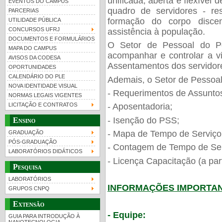
unificada, aberta e flexível
EVENTOS DO CAMPUS
quadro de servidores - re
PARCERIAS
formação do corpo discen
UTILIDADE PÚBLICA
CONCURSOS UFRJ
assistência à população.
DOCUMENTOS E FORMULÁRIOS
O Setor de Pessoal do P
MAPA DO CAMPUS
acompanhar e controlar a v
UFRJ 100 anos
Guia de boas práticas
PR-
AVISOS DA CODESA
Assentamentos dos servido
OPORTUNIDADES
htt
CALENDÁRIO DO PLE
Ademais, o Setor de Pessoal
NOVA IDENTIDADE VISUAL
- Requerimentos de Assunto
NORMAS LEGAIS VIGENTES
LICITAÇÃO E CONTRATOS
- Aposentadoria;
- Isenção do PSS;
Ensino
- Mapa de Tempo de Serviço
GRADUAÇÃO
PÓS-GRADUAÇÃO
- Contagem de Tempo de Ser
LABORATÓRIOS DIDÁTICOS
- Licença Capacitação (a part
Pesquisa
LABORATÓRIOS
INFORMAÇÕES IMPORTA
GRUPOS CNPQ
Extensão
- Equipe:
GUIA PARA INTRODUÇÃO À