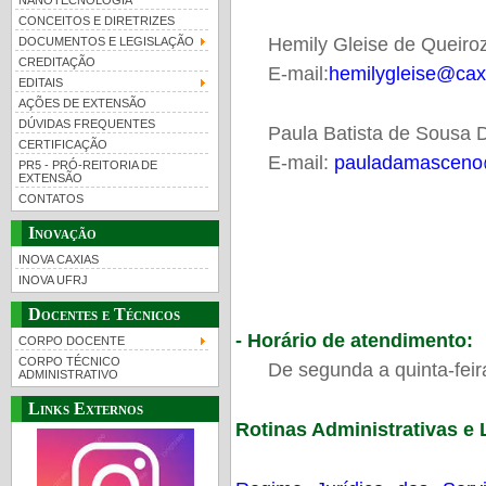
NANOTECNOLOGIA
CONCEITOS E DIRETRIZES
Hemily Gleise de Queiroz
DOCUMENTOS E LEGISLAÇÃO
CREDITAÇÃO
E-mail:
hemilygleise@caxi
EDITAIS
AÇÕES DE EXTENSÃO
DÚVIDAS FREQUENTES
Paula Batista de Sousa
CERTIFICAÇÃO
E-mail:
pauladamasceno@
PR5 - PRÓ-REITORIA DE
EXTENSÃO
CONTATOS
Inovação
INOVA CAXIAS
INOVA UFRJ
Docentes e Técnicos
- Horário de atendimento:
CORPO DOCENTE
CORPO TÉCNICO
De segunda a quinta-feir
ADMINISTRATIVO
Links Externos
Rotinas Administrativas e 