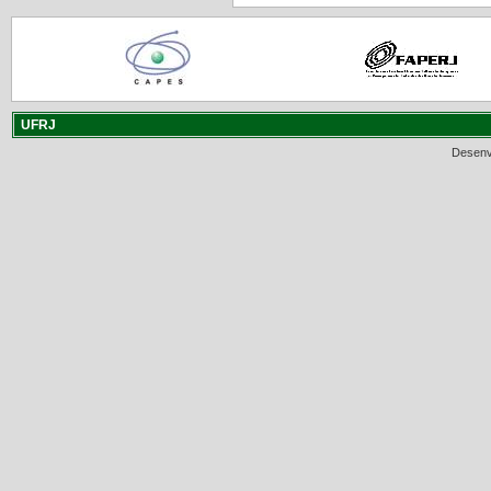
UFRJ
Desenv