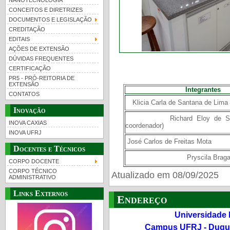
NANOTECNOLOGIA
CONCEITOS E DIRETRIZES
DOCUMENTOS E LEGISLAÇÃO
CREDITAÇÃO
EDITAIS
AÇÕES DE EXTENSÃO
DÚVIDAS FREQUENTES
CERTIFICAÇÃO
PR5 - PRÓ-REITORIA DE
EXTENSÃO
Integrantes
CONTATOS
Klicia Carla de Santana de Lima
Inovação
Richard Eloy de Sant'A
INOVA CAXIAS
coordenador)
INOVA UFRJ
José Carlos de Freitas Mota
Docentes e Técnicos
Pryscila Braga da 
CORPO DOCENTE
CORPO TÉCNICO
Atualizado em 08/09/2025
ADMINISTRATIVO
Links Externos
Endereço
Universidade 
Campus UFRJ - Duque