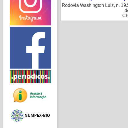
Rodovia Washington Luiz, n. 19.
d
CE