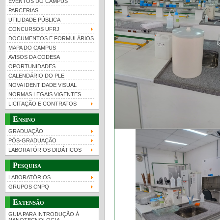
EVENTOS DO CAMPUS
PARCERIAS
UTILIDADE PÚBLICA
CONCURSOS UFRJ
DOCUMENTOS E FORMULÁRIOS
MAPA DO CAMPUS
UFRJ 100 anos
Guia de boas práticas
PR-
AVISOS DA CODESA
OPORTUNIDADES
htt
CALENDÁRIO DO PLE
NOVA IDENTIDADE VISUAL
NORMAS LEGAIS VIGENTES
LICITAÇÃO E CONTRATOS
Ensino
GRADUAÇÃO
PÓS-GRADUAÇÃO
LABORATÓRIOS DIDÁTICOS
Pesquisa
LABORATÓRIOS
GRUPOS CNPQ
Extensão
GUIA PARA INTRODUÇÃO À