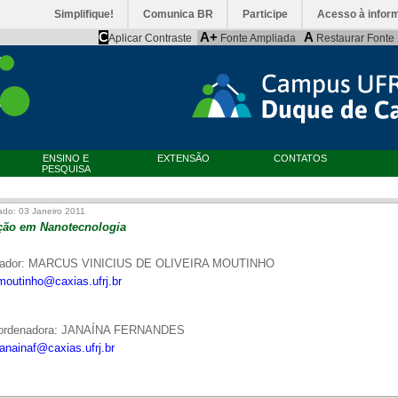
Simplifique!
Comunica BR
Participe
Acesso à infor
C
A+
A
Aplicar Contraste
Fonte Ampliada
Restaurar Fonte
ENSINO E
EXTENSÃO
CONTATOS
PESQUISA
ado: 03 Janeiro 2011
ção em Nanotecnologia
nador: MARCUS VINICIUS DE OLIVEIRA MOUTINHO
moutinho@caxias.ufrj.br
oordenadora: JANAÍNA FERNANDES
janainaf@caxias.ufrj.br