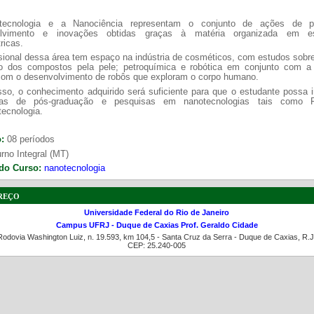
tecnologia e a Nanociência representam o conjunto de ações de pe
olvimento e inovações obtidas graças à matéria organizada em est
ricas.
sional dessa área tem espaço na indústria de cosméticos, com estudos sobr
o dos compostos pela pele; petroquímica e robótica em conjunto com a
com o desenvolvimento de robôs que exploram o corpo humano.
a de boas práticas
PR-7 Canal Youtube
so, o conhecimento adquirido será suficiente para que o estudante possa 
https://www.youtube.com/channel/UC46BbEKCwNCdJvi
as de pós-graduação e pesquisas em nanotecnologias tais como F
ecnologia.
o:
08 períodos
rno Integral (MT)
do Curso:
nanotecnologia
reço
Universidade Federal do Rio de Janeiro
Campus UFRJ - Duque de Caxias Prof. Geraldo Cidade
Rodovia Washington Luiz, n. 19.593, km 104,5 - Santa Cruz da Serra - Duque de Caxias, R.J
CEP: 25.240-005