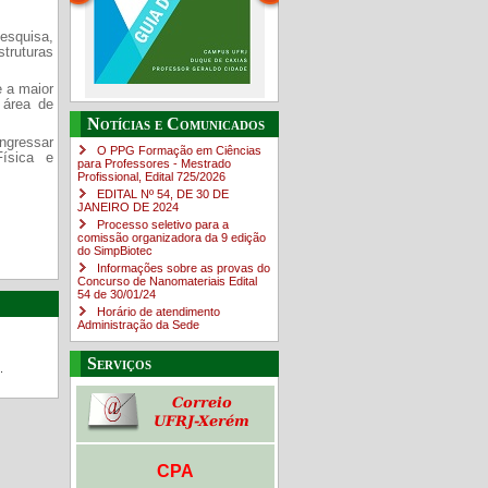
squisa,
ruturas
e a maior
 área de
Guia do estudante
O Campus em Números
Notícias e Comunicados
ingressar
4sNpOf3w
O PPG Formação em Ciências
ísica e
para Professores - Mestrado
Profissional, Edital ​725/202​6
EDITAL Nº 54, DE 30 DE
JANEIRO DE 2024
Processo seletivo para a
comissão organizadora da 9 edição
do SimpBiotec
Informações sobre as provas do
Concurso de Nanomateriais Edital
54 de 30/01/24
Horário de atendimento
Administração da Sede
Serviços
.
CPA