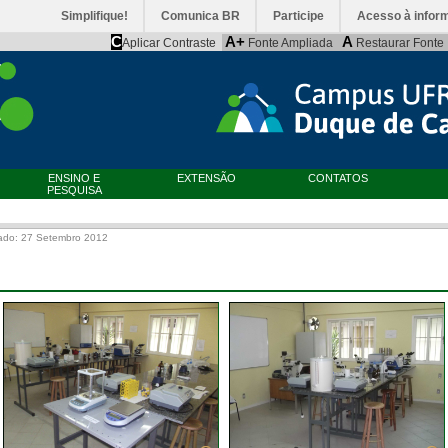
Simplifique!
Comunica BR
Participe
Acesso à infor
C
A+
A
Aplicar Contraste
Fonte Ampliada
Restaurar Fonte
ENSINO E
EXTENSÃO
CONTATOS
PESQUISA
ado: 27 Setembro 2012