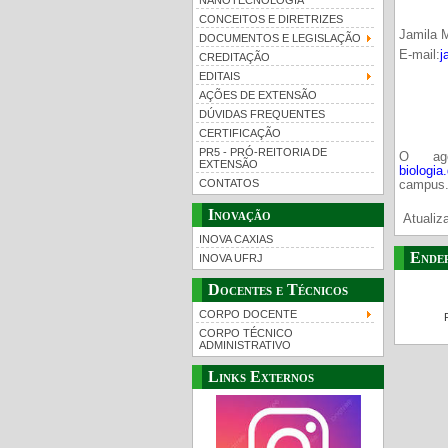
NANOTECNOLOGIA
CONCEITOS E DIRETRIZES
Jamila 
DOCUMENTOS E LEGISLAÇÃO
E-mail:
j
CREDITAÇÃO
EDITAIS
AÇÕES DE EXTENSÃO
DÚVIDAS FREQUENTES
CERTIFICAÇÃO
PR5 - PRÓ-REITORIA DE
O age
EXTENSÃO
biologia
CONTATOS
campus
Inovação
Atualiz
INOVA CAXIAS
Ende
INOVA UFRJ
Docentes e Técnicos
CORPO DOCENTE
CORPO TÉCNICO
ADMINISTRATIVO
Links Externos