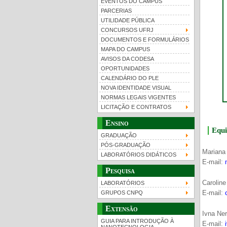
EVENTOS DO CAMPUS
PARCERIAS
UTILIDADE PÚBLICA
CONCURSOS UFRJ
DOCUMENTOS E FORMULÁRIOS
MAPA DO CAMPUS
UFRJ 100 anos
Gui
AVISOS DA CODESA
OPORTUNIDADES
CALENDÁRIO DO PLE
NOVA IDENTIDADE VISUAL
NORMAS LEGAIS VIGENTES
LICITAÇÃO E CONTRATOS
Ensino
Equi
GRADUAÇÃO
PÓS-GRADUAÇÃO
Mariana
LABORATÓRIOS DIDÁTICOS
E-mail:
Pesquisa
Caroline
LABORATÓRIOS
E-mail:
GRUPOS CNPQ
Extensão
Ivna Ner
GUIA PARA INTRODUÇÃO À
E-mail: