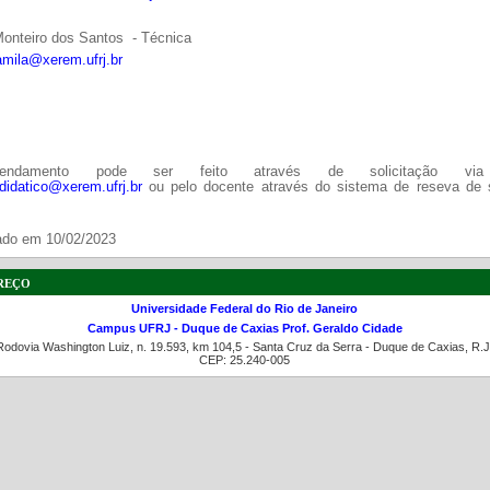
Monteiro dos Santos - Técnica
amila@xerem.ufrj.br
ndamento pode ser feito através de solicitação via
.didatico@xerem.ufrj.br
ou pelo docente através do sistema de reseva de 
.
ado em 10/02/2023
reço
Universidade Federal do Rio de Janeiro
Campus UFRJ - Duque de Caxias Prof. Geraldo Cidade
Rodovia Washington Luiz, n. 19.593, km 104,5 - Santa Cruz da Serra - Duque de Caxias, R.J
CEP: 25.240-005