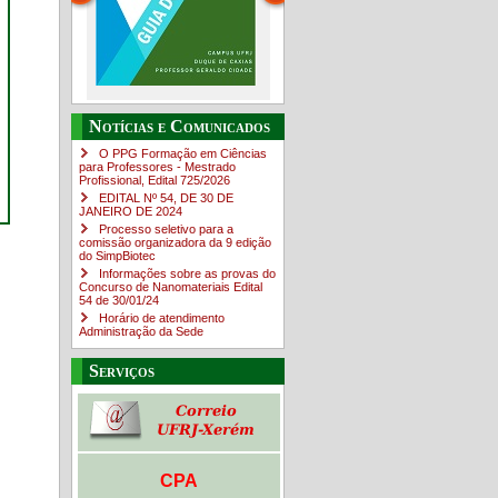
Guia do estudante
O Campus em Números
Notícias e Comunicados
4sNpOf3w
O PPG Formação em Ciências
para Professores - Mestrado
Profissional, Edital ​725/202​6
EDITAL Nº 54, DE 30 DE
JANEIRO DE 2024
Processo seletivo para a
comissão organizadora da 9 edição
do SimpBiotec
Informações sobre as provas do
Concurso de Nanomateriais Edital
54 de 30/01/24
Horário de atendimento
Administração da Sede
Serviços
CPA