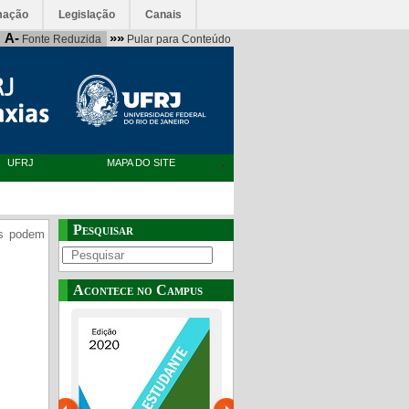
mação
Legislação
Canais
A-
»»
Fonte Reduzida
Pular para Conteúdo
UFRJ
MAPA DO SITE
Pesquisar
as podem
Acontece no Campus