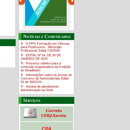
Guia do estudante
O Campus em Números
Notícias e Comunicados
4sNpOf3w
O PPG Formação em Ciências
para Professores - Mestrado
Profissional, Edital ​725/202​6
EDITAL Nº 54, DE 30 DE
JANEIRO DE 2024
.
Processo seletivo para a
comissão organizadora da 9 edição
do SimpBiotec
Informações sobre as provas do
Concurso de Nanomateriais Edital
54 de 30/01/24
Horário de atendimento
Administração da Sede
Serviços
CPA