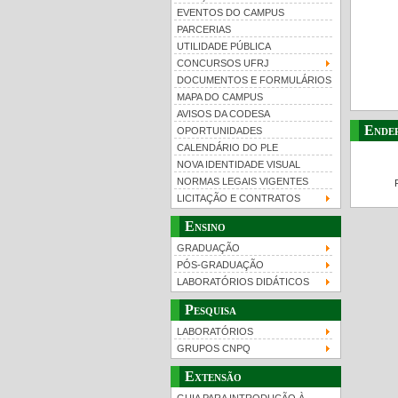
EVENTOS DO CAMPUS
PARCERIAS
UTILIDADE PÚBLICA
CONCURSOS UFRJ
DOCUMENTOS E FORMULÁRIOS
MAPA DO CAMPUS
UFRJ 100 anos
Gui
AVISOS DA CODESA
Ende
OPORTUNIDADES
CALENDÁRIO DO PLE
NOVA IDENTIDADE VISUAL
NORMAS LEGAIS VIGENTES
LICITAÇÃO E CONTRATOS
Ensino
GRADUAÇÃO
PÓS-GRADUAÇÃO
LABORATÓRIOS DIDÁTICOS
Pesquisa
LABORATÓRIOS
GRUPOS CNPQ
Extensão