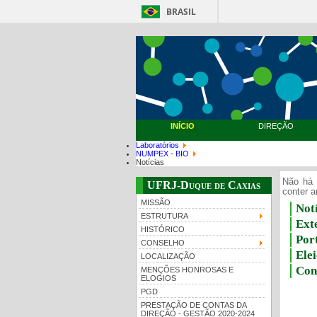
BRASIL
INÍCIO
DIREÇÃO
Laboratórios
NUMPEX - BIO
Notícias
Não há 
UFRJ-Duque de Caxias
conter a
MISSÃO
Notí
ESTRUTURA
Ext
HISTÓRICO
Por
CONSELHO
Ele
LOCALIZAÇÃO
Con
MENÇÕES HONROSAS E
ELOGIOS
PGD
PRESTAÇÃO DE CONTAS DA
DIREÇÃO - GESTÃO 2020-2024