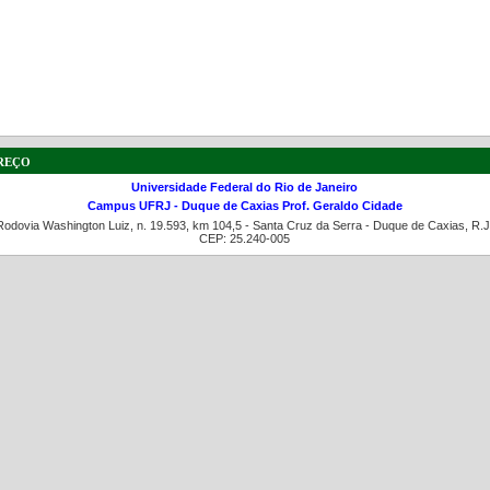
a de boas práticas
PR-7 Canal Youtube
reço
https://www.youtube.com/channel/UC46BbEKCwNCdJvi
Universidade Federal do Rio de Janeiro
Campus UFRJ - Duque de Caxias Prof. Geraldo Cidade
Rodovia Washington Luiz, n. 19.593, km 104,5 - Santa Cruz da Serra - Duque de Caxias, R.J
CEP: 25.240-005