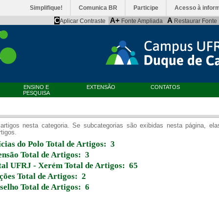
Simplifique!
Comunica BR
Participe
Acesso à infor
C
A+
A
Aplicar Contraste
Fonte Ampliada
Restaurar Fonte
ENSINO E
EXTENSÃO
CONTATOS
PESQUISA
artigos nesta categoria. Se subcategorias são exibidas nesta página, el
rtigos.
cias do Polo
Total de Artigos: 3
ensão
Total de Artigos: 3
tal UFRJ - Xerém
Total de Artigos: 65
ições
Total de Artigos: 2
selho
Total de Artigos: 6