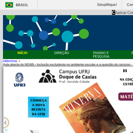
BRASIL
Simplifique!
Co
C
Aplicar Co
INÍCIO
DIREÇÃO
ENSINO E
PESQUISA
slideshow
Aula aberta do NEABi - Inclusão excludente no ambiente escolar e a questão do racismo