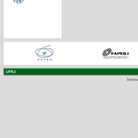
UFRJ
Desenv