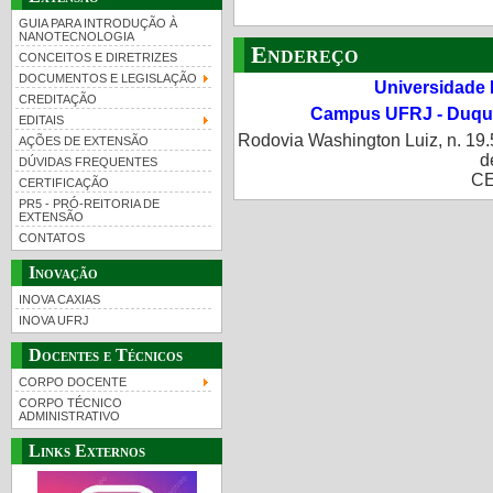
GUIA PARA INTRODUÇÃO À
NANOTECNOLOGIA
Endereço
CONCEITOS E DIRETRIZES
DOCUMENTOS E LEGISLAÇÃO
Universidade 
CREDITAÇÃO
Campus UFRJ - Duque
EDITAIS
Rodovia Washington Luiz, n. 19.
AÇÕES DE EXTENSÃO
d
DÚVIDAS FREQUENTES
CE
CERTIFICAÇÃO
PR5 - PRÓ-REITORIA DE
EXTENSÃO
CONTATOS
Inovação
INOVA CAXIAS
INOVA UFRJ
Docentes e Técnicos
CORPO DOCENTE
CORPO TÉCNICO
ADMINISTRATIVO
Links Externos