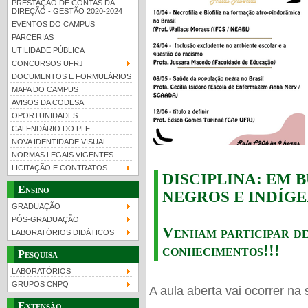
PRESTAÇÃO DE CONTAS DA
DIREÇÃO - GESTÃO 2020-2024
EVENTOS DO CAMPUS
PARCERIAS
UTILIDADE PÚBLICA
CONCURSOS UFRJ
DOCUMENTOS E FORMULÁRIOS
MAPA DO CAMPUS
UFRJ 100 anos
Guia de boas práticas
PR-
AVISOS DA CODESA
OPORTUNIDADES
htt
CALENDÁRIO DO PLE
NOVA IDENTIDADE VISUAL
NORMAS LEGAIS VIGENTES
LICITAÇÃO E CONTRATOS
DISCIPLINA: EM 
Ensino
NEGROS E INDÍG
GRADUAÇÃO
PÓS-GRADUAÇÃO
Venham participar de
LABORATÓRIOS DIDÁTICOS
conhecimentos!!!
Pesquisa
LABORATÓRIOS
GRUPOS CNPQ
A aula aberta vai ocorrer na 
Extensão