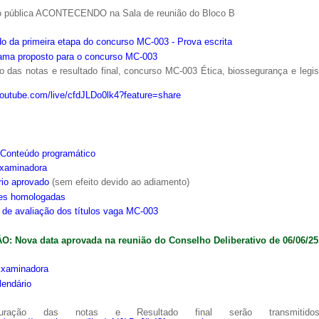
o pública ACONTECENDO na Sala de reunião do Bloco B
o da primeira etapa do concurso MC-003 - Prova escrita
ama proposto para o concurso MC-003
 das notas e resultado final, concurso MC-003 Ética, biossegurança e legi
youtube.com/live/cfdJLDo0lk4?feature=share
Conteúdo programático
xaminadora
rio aprovado
(sem efeito devido ao adiamento)
ões homologadas
s de avaliação dos títulos vaga MC-003
: Nova data aprovada na reunião do Conselho Deliberativo de 06/06/25
xaminadora
lendário
ração das notas e Resultado final serão transmitido