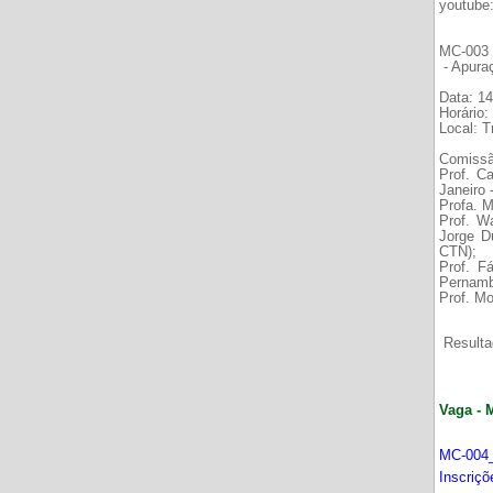
youtube
MC-003 É
- Apura
Data: 14
Horário:
Local: 
Comissã
Prof. C
Janeiro
Profa. M
Prof. W
Jorge D
CTN);
Prof. F
Pernamb
Prof. Mo
Resultad
Vaga - 
MC-004_
Inscriç