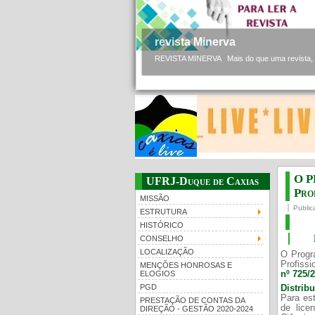
revista Minerva
REVISTA MINERVA Mais do que uma revista, a 
O P
UFRJ-Duque de Caxias
Prof
MISSÃO
Public
ESTRUTURA
HISTÓRICO
CONSELHO
LOCALIZAÇÃO
O Progr
Profissi
MENÇÕES HONROSAS E
nº 725/
ELOGIOS
PGD
Distrib
Para est
PRESTAÇÃO DE CONTAS DA
de lice
DIREÇÃO - GESTÃO 2020-2024