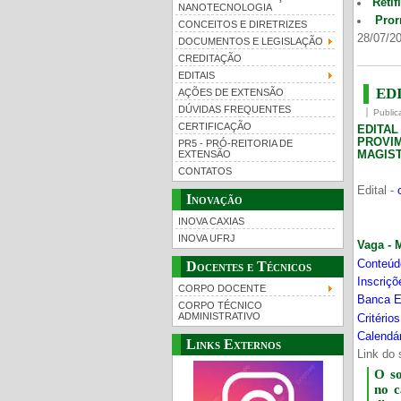
Retif
NANOTECNOLOGIA
Pror
CONCEITOS E DIRETRIZES
28/07/20
DOCUMENTOS E LEGISLAÇÃO
CREDITAÇÃO
EDITAIS
EDI
AÇÕES DE EXTENSÃO
DÚVIDAS FREQUENTES
Public
CERTIFICAÇÃO
EDITA
PROVI
PR5 - PRÓ-REITORIA DE
MAGIST
EXTENSÃO
CONTATOS
Edital -
Inovação
INOVA CAXIAS
INOVA UFRJ
Vaga - 
Conteúd
Docentes e Técnicos
Inscriç
CORPO DOCENTE
Banca E
CORPO TÉCNICO
ADMINISTRATIVO
Critério
Calendár
Links Externos
Link do 
O s
no 