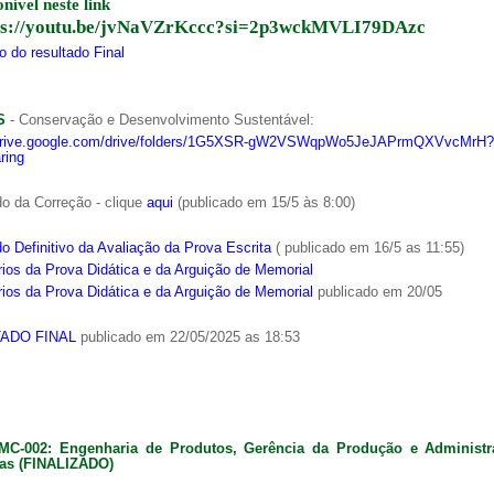
onível neste link
ps://youtu.be/jvNaVZrKccc?si=2p3wckMVLI79DAzc
 do resultado Final
S
- Conservação e Desenvolvimento Sustentável:
/drive.google.com/drive/folders/1G5XSR-gW2VSWqpWo5JeJAPrmQXVvcMrH?
ring
o da Correção - clique
aqui
(publicado em 15/5 às 8:00)
o Definitivo da Avaliação da Prova Escrita
( publicado em 16/5 as 11:55)
ios da Prova Didática e da Arguição de Memorial
ios da Prova Didática e da Arguição de Memorial
publicado em 20/05
ADO FINAL
publicado em 22/05/2025 as 18:53
MC-002: Engenharia de Produtos, Gerência da Produção e Administ
as (FINALIZADO)