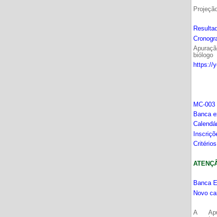
Projeçã
Resultad
Cronogr
Apuração
biólogo
https://
MC-003 
Banca e
Calendá
Inscriç
Critério
ATENÇÂO
Banca E
Novo ca
A Apu