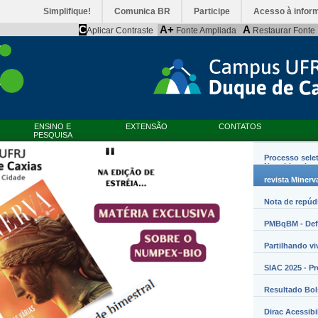
Simplifique!
Comunica BR
Participe
Acesso à infor
C
A+
A
Aplicar Contraste
Fonte Ampliada
Restaurar Fonte
ENSINO E
EXTENSÃO
CONTATOS
PESQUISA
Processo sele
Nanobiossist
revista Minerv
Nota de repúd
PMBqBM - Defe
Partilhando vi
SIAC 2025 - P
Resultado Bo
Dirac Acessibi