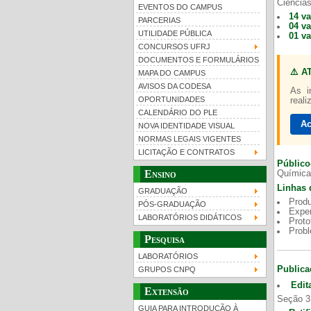
Ciências
EVENTOS DO CAMPUS
14 v
PARCERIAS
04 v
UTILIDADE PÚBLICA
01 v
CONCURSOS UFRJ
DOCUMENTOS E FORMULÁRIOS
⚠️ A
MAPA DO CAMPUS
UFRJ 100 anos
Gui
AVISOS DA CODESA
As i
OPORTUNIDADES
reali
CALENDÁRIO DO PLE
Ac
NOVA IDENTIDADE VISUAL
NORMAS LEGAIS VIGENTES
LICITAÇÃO E CONTRATOS
Público
Ensino
Química
Linhas 
GRADUAÇÃO
Produ
PÓS-GRADUAÇÃO
Exper
LABORATÓRIOS DIDÁTICOS
Proto
Prob
Pesquisa
LABORATÓRIOS
Publica
GRUPOS CNPQ
Edit
Extensão
Seção 3
GUIA PARA INTRODUÇÃO À