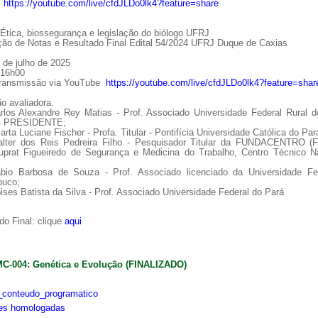
:
https://youtube.com/live/cfdJLDo0lk4?feature=share
tica, biossegurança e legislação do biólogo UFRJ
ção de Notas e Resultado Final Edital 54/2024 UFRJ Duque de Caxias
 de julho de 2025
 16h00
Transmissão via YouTube
https://youtube.com/live/cfdJLDo0lk4?feature=shar
o avaliadora.
arlos Alexandre Rey Matias - Prof. Associado Universidade Federal Rural d
 - PRESIDENTE;
arta Luciane Fischer - Profa. Titular - Pontifícia Universidade Católica do Par
alter dos Reis Pedreira Filho - Pesquisador Titular da FUNDACENTRO (
uprat Figueiredo de Segurança e Medicina do Trabalho, Centro Técnico Na
ábio Barbosa de Souza - Prof. Associado licenciado da Universidade Fe
uco;
ises Batista da Silva - Prof. Associado Universidade Federal do Pará
o Final: clique
aqui
MC-004: Genética e Evolução (FINALIZADO)
conteudo_programatico
ões homologadas