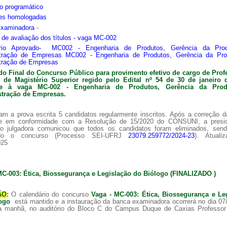
o programático
ões homologadas
Examinadora
-
s de avaliação dos títulos - vaga MC-002
ário Aprovado- MC002 - Engenharia de Produtos, Gerência da Pro
tração de Empresas MC002 - Engenharia de Produtos, Gerência da Pr
tração de Empresas
do Final do Concurso Público para provimento efetivo de cargo de Prof
ra de
Magistério Superior regido pelo Edital nº 54 de 30 de janeiro 
nte à vaga MC-002 -
Engenharia de Produtos, Gerência da Pro
tração de Empresas.
am a prova escrita 5 candidatos regularmente inscritos. Após a correção 
 e em conformidade com a Resolução de 15/2020 do CONSUNI, a presi
o julgadora comunicou que todos os candidatos foram eliminados, sen
ado o concurso (Processo SEI-UFRJ
23079.259772/2024-23
). Atuali
025
MC-003: Ética, Biossegurança e Legislação do Biólogo (FINALIZADO )
ÃO
:
O calendário do concurso
Vaga - MC-003: Ética, Biossegurança e Le
logo
está mantido e a instauração da banca examinadora ocorrerá no dia 07
a manhã, no auditório do Bloco C do Campus Duque de Caxias Professor