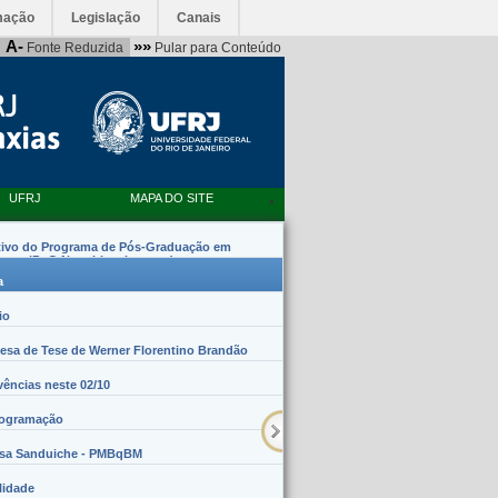
mação
Legislação
Canais
A-
»»
Fonte Reduzida
Pular para Conteúdo
UFRJ
MAPA DO SITE
tivo do Programa de Pós-Graduação em
emas (PpG Nanobiossistemas)
a
io
sa de Tese de Werner Florentino Brandão
vências neste 02/10
rogramação
lsa Sanduiche - PMBqBM
lidade