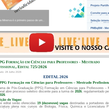
Projeto Partil
Convite para a
Barros Damião
Minerva é o primeiro passo de um...
Seleção inter
Exterior – PD
PMBqBM - Mes
PG Formação em Ciências para Professores - Mestrado
issional, Edital ​725/202​6
ado: 28 Julho 2026
EDITAL 2026
PPG Formação em Ciências para Professores – Mestrado Profission
ama de Pós-Graduação (PPG) Formação em Ciências para Professores – 
onal abre processo seletivo discente para a turma de
2026
, regulamentado p
2026
.
uição de Vagas:
e edital serão oferecidas
19 (dezenove) vagas
destinadas a portadores de
nciatura plena nos cursos de Biologia, Física, Química e Licenciatura 