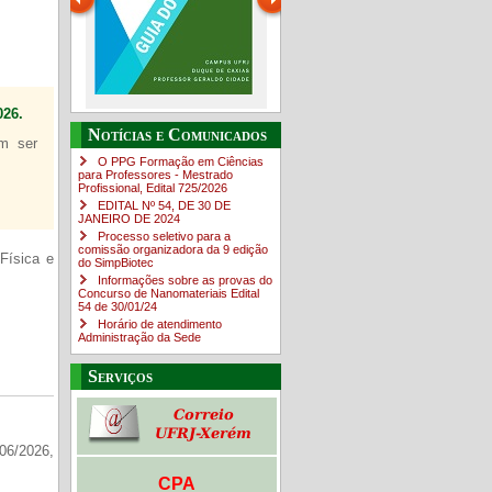
26.
Guia do estudante
O Campus em Números
Notícias e Comunicados
em ser
4sNpOf3w
O PPG Formação em Ciências
para Professores - Mestrado
Profissional, Edital ​725/202​6
EDITAL Nº 54, DE 30 DE
JANEIRO DE 2024
Processo seletivo para a
comissão organizadora da 9 edição
Física e
do SimpBiotec
Informações sobre as provas do
Concurso de Nanomateriais Edital
54 de 30/01/24
Horário de atendimento
Administração da Sede
Serviços
06/2026,
CPA