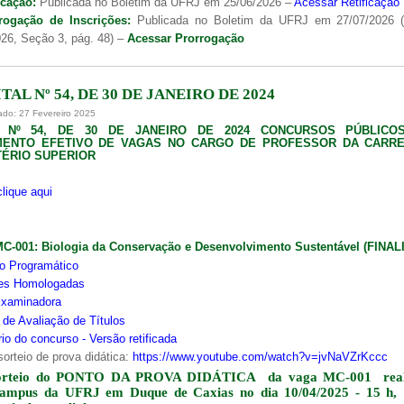
icação:
Publicada no Boletim da UFRJ em 25/06/2026 –
Acessar Retificação
rogação de Inscrições:
Publicada no Boletim da UFRJ em 27/07/2026 
26, Seção 3, pág. 48) –
Acessar Prorrogação
TAL Nº 54, DE 30 DE JANEIRO DE 2024
ado: 27 Fevereiro 2025
L Nº 54, DE 30 DE JANEIRO DE 2024 CONCURSOS PÚBLICO
MENTO EFETIVO DE VAGAS NO CARGO DE PROFESSOR DA CARRE
ÉRIO SUPERIOR
clique aqui
MC-001:
Biologia da Conservação e Desenvolvimento Sustentável (FINA
o Programático
ões Homologadas
xaminadora
s de Avaliação de Títulos
io do concurso - Versão retificada
sorteio de prova didática:
https://www.youtube.com/watch?v=jvNaVZrKccc
orteio do PONTO DA PROVA DIDÁTICA da vaga MC-001 real
campus da UFRJ em Duque de Caxias no dia 10/04/2025 - 15 h,