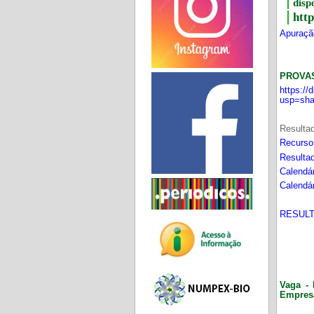
disp
htt
Apuração
PROVA
https:/
usp=sha
Resultad
Recurso
Resultad
Calendár
Calendár
RESULT
Vaga - 
Empres