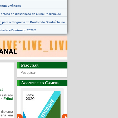
hando Vivências
 defesa de dissertação da aluna Rosilene de
 de Miranda
na para o Programa de Doutorado Sanduíche no
SE
trado e Doutorado 2025.2
Pesquisar
Acontece no Campus
al
Mestrado
elo
Edital
 diploma
Plena em