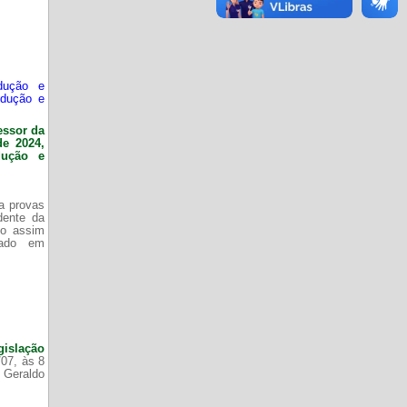
dução e
odução e
essor da
de 2024,
dução e
da provas
dente da
do assim
zado em
gislação
/07, às 8
 Geraldo