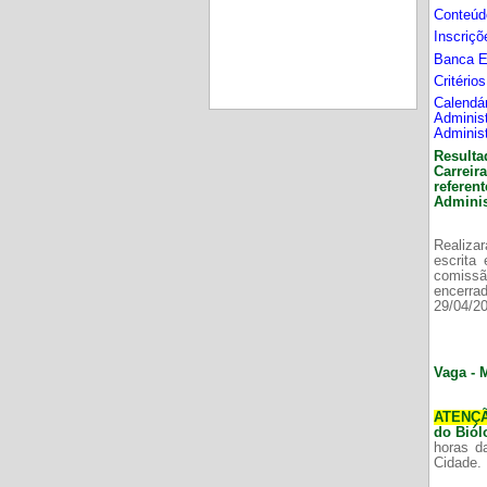
Conteúd
Inscriç
Banca 
Critério
Calend
Adminis
Adminis
Resulta
Carrei
refere
Adminis
Realizar
escrita
comissã
encerr
29/04/2
Vaga - 
ATENÇ
do Bió
horas d
Cidade.