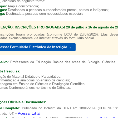
, divididas da seguinte forma:
agas:
Ampla concorrência;
agas:
Destinadas a pessoas autodeclaradas pretas, pardas e indígenas;
aga:
Destinada a pessoas com necessidades especiais.
TENÇÃO: INSCRIÇÕES PRORROGADAS! 20 de julho a 16 de agosto de 20
a de boas práticas
PR-7 Canal Youtube
nscrições foram prorrogadas (conforme DOU de 28/07/2026). Elas dev
zadas exclusivamente via internet através do formulário oficial.
https://www.youtube.com/channel/UC46BbEKCwNCdJvi
essar Formulário Eletrônico de Inscrição →
-alvo:
Professores da Educação Básica das áreas de Biologia, Ciências, 
.
de Pesquisa:
ção de Material Didático e Paradidático;
imentação e analogias no ensino de ciências;
tipagem em Ensino de Ciências e Divulgação Científica;
lemas Contemporâneos no Ensino de Ciências.
ções Oficiais e Documentos:
al Completo:
Publicado no Boletim da UFRJ em 18/06/2026 (DOU de 18/
, pág. 84) –
Acessar Edital