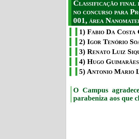
Classificação fina
no concurso para Pr
001, área Nanomater
1) Fabio Da Costa 
2) Igor Tenório So
3) Renato Luiz Siq
4) Hugo Guimarães
5) Antonio Mario 
O Campus agradece 
parabeniza aos que c