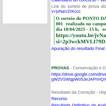
Link do sorteio de prova di
v=jvNaVZrKccc
O sorteio do PONTO 
001 realizado no camp
dia 10/04/2025 - 15 h, e
https://youtu.be/jv
si=2p3wckMVLI79D
Apuração do resultado Final
PROVAS
- Conservação e D
https://drive.google.com/dri
gW2VSWqpWo5JeJAPrmQXV
Resultado da Correção - cli
Recurso
Resultado Definitivo da Ava