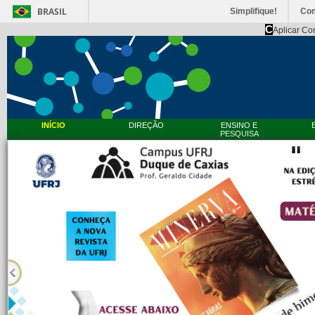
BRASIL
Simplifique!
Co
C
Aplicar Co
INÍCIO
DIREÇÃO
ENSINO E
PESQUISA