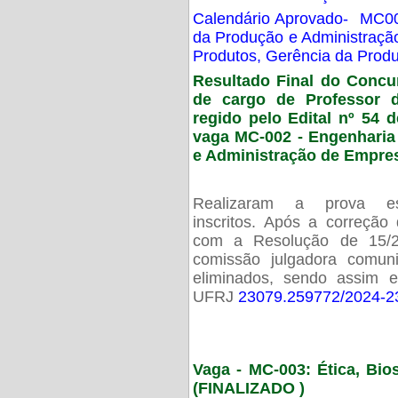
Calendário Aprovado- MC00
da Produção e Administraç
Produtos, Gerência da Prod
Resultado Final do Concu
de cargo de Professor 
regido pelo Edital nº 54 d
vaga MC-002 -
Engenharia
e Administração de Empre
Realizaram a prova esc
inscritos. Após a correção
com a Resolução de 15/
comissão julgadora comun
eliminados, sendo assim 
UFRJ
23079.259772/2024-2
Vaga - MC-003: Ética, Bi
(FINALIZADO )