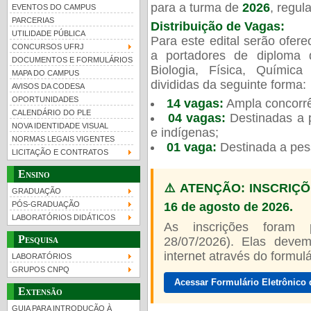
para a turma de
2026
, regu
EVENTOS DO CAMPUS
PARCERIAS
Distribuição de Vagas:
UTILIDADE PÚBLICA
Para este edital serão ofer
CONCURSOS UFRJ
a portadores de diploma 
DOCUMENTOS E FORMULÁRIOS
Biologia, Física, Químic
MAPA DO CAMPUS
UFRJ 100 anos
Guia de boas práticas
PR-
divididas da seguinte forma:
AVISOS DA CODESA
OPORTUNIDADES
14 vagas:
Ampla concorrê
htt
CALENDÁRIO DO PLE
04 vagas:
Destinadas a p
NOVA IDENTIDADE VISUAL
e indígenas;
NORMAS LEGAIS VIGENTES
01 vaga:
Destinada a pes
LICITAÇÃO E CONTRATOS
Ensino
⚠️ ATENÇÃO: INSCRIÇÕ
GRADUAÇÃO
16 de agosto de 2026.
PÓS-GRADUAÇÃO
LABORATÓRIOS DIDÁTICOS
As inscrições foram
Pesquisa
28/07/2026). Elas devem
internet através do formulár
LABORATÓRIOS
GRUPOS CNPQ
Acessar Formulário Eletrônico 
Extensão
GUIA PARA INTRODUÇÃO À