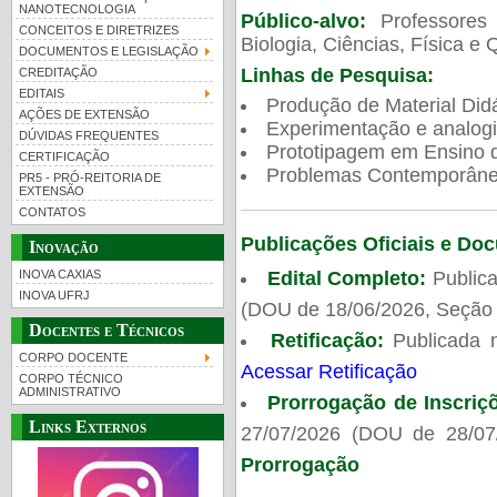
NANOTECNOLOGIA
Público-alvo:
Professores
CONCEITOS E DIRETRIZES
Biologia, Ciências, Física e 
DOCUMENTOS E LEGISLAÇÃO
Linhas de Pesquisa:
CREDITAÇÃO
EDITAIS
Produção de Material Didá
AÇÕES DE EXTENSÃO
Experimentação e analogi
DÚVIDAS FREQUENTES
Prototipagem em Ensino de
CERTIFICAÇÃO
Problemas Contemporâneo
PR5 - PRÓ-REITORIA DE
EXTENSÃO
CONTATOS
Publicações Oficiais e Do
Inovação
Edital Completo:
Publica
INOVA CAXIAS
INOVA UFRJ
(DOU de 18/06/2026, Seção 
Docentes e Técnicos
Retificação:
Publicada 
CORPO DOCENTE
Acessar Retificação
CORPO TÉCNICO
ADMINISTRATIVO
Prorrogação de Inscriç
Links Externos
27/07/2026 (DOU de 28/07
Prorrogação