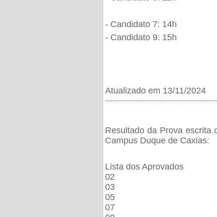
- Candidato 7: 14h
- Candidato 9: 15h
Atualizado em 13/11/2024
¨¨¨¨¨¨¨¨¨¨¨¨¨¨¨¨¨¨¨¨¨¨¨¨¨¨¨¨¨¨¨¨¨¨¨¨¨¨
Resultado da Prova escrita 
Campus Duque de Caxias:
Lista dos Aprovados
02
03
05
07