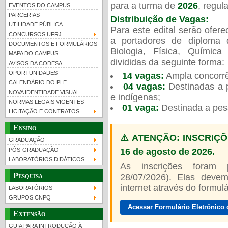
para a turma de
2026
, regu
EVENTOS DO CAMPUS
PARCERIAS
Distribuição de Vagas:
UTILIDADE PÚBLICA
Para este edital serão ofer
CONCURSOS UFRJ
a portadores de diploma 
DOCUMENTOS E FORMULÁRIOS
Biologia, Física, Químic
MAPA DO CAMPUS
UFRJ 100 anos
Guia de boas práticas
PR-
divididas da seguinte forma:
AVISOS DA CODESA
OPORTUNIDADES
14 vagas:
Ampla concorrê
htt
CALENDÁRIO DO PLE
04 vagas:
Destinadas a p
NOVA IDENTIDADE VISUAL
e indígenas;
NORMAS LEGAIS VIGENTES
01 vaga:
Destinada a pes
LICITAÇÃO E CONTRATOS
Ensino
⚠️ ATENÇÃO: INSCRIÇÕ
GRADUAÇÃO
16 de agosto de 2026.
PÓS-GRADUAÇÃO
LABORATÓRIOS DIDÁTICOS
As inscrições foram
Pesquisa
28/07/2026). Elas devem
internet através do formulár
LABORATÓRIOS
GRUPOS CNPQ
Acessar Formulário Eletrônico 
Extensão
GUIA PARA INTRODUÇÃO À