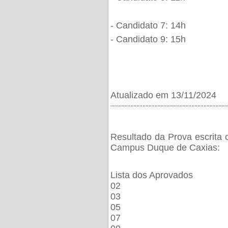
- Candidato 7: 14h
- Candidato 9: 15h
Atualizado em 13/11/2024
¨¨¨¨¨¨¨¨¨¨¨¨¨¨¨¨¨¨¨¨¨¨¨¨¨¨¨¨¨¨¨¨¨¨¨¨¨¨
Resultado da Prova escrita 
Campus Duque de Caxias:
Lista dos Aprovados
02
03
05
07