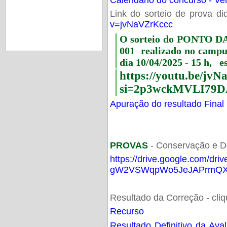
Link do sorteio de prova di
v=jvNaVZrKccc
O sorteio do PONTO 
001 realizado no camp
dia 10/04/2025 - 15 h, e
https://youtu.be/jv
si=2p3wckMVLI79D
Apuração do resultado Final
PROVAS
- Conservação e D
https://drive.google.com/dri
gW2VSWqpWo5JeJAPrmQXV
Resultado da Correção - cli
Recurso
Resultado Definitivo da Ava