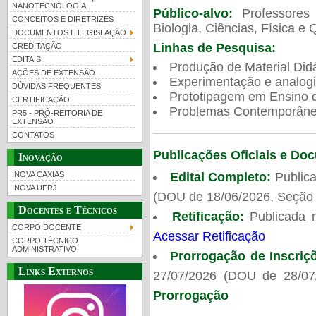
NANOTECNOLOGIA
Público-alvo:
Professores
CONCEITOS E DIRETRIZES
Biologia, Ciências, Física e 
DOCUMENTOS E LEGISLAÇÃO
Linhas de Pesquisa:
CREDITAÇÃO
EDITAIS
Produção de Material Didá
AÇÕES DE EXTENSÃO
Experimentação e analogi
DÚVIDAS FREQUENTES
Prototipagem em Ensino de
CERTIFICAÇÃO
Problemas Contemporâneo
PR5 - PRÓ-REITORIA DE
EXTENSÃO
CONTATOS
Publicações Oficiais e Do
Inovação
Edital Completo:
Publica
INOVA CAXIAS
INOVA UFRJ
(DOU de 18/06/2026, Seção 
Docentes e Técnicos
Retificação:
Publicada 
CORPO DOCENTE
Acessar Retificação
CORPO TÉCNICO
ADMINISTRATIVO
Prorrogação de Inscriç
Links Externos
27/07/2026 (DOU de 28/07
Prorrogação