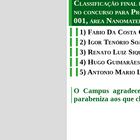
Classificação fina
no concurso para Pr
001, área Nanomater
1) Fabio Da Costa 
2) Igor Tenório So
3) Renato Luiz Siq
4) Hugo Guimarães
5) Antonio Mario 
O Campus agradece 
parabeniza aos que c