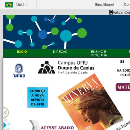
BRASIL
Simplifique!
Co
C
Aplicar Co
INÍCIO
DIREÇÃO
ENSINO E
PESQUISA