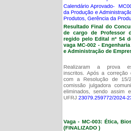
Calendário Aprovado- MC00
da Produção e Administraç
Produtos, Gerência da Prod
Resultado Final do Concu
de cargo de Professor 
regido pelo Edital nº 54 d
vaga MC-002 -
Engenharia
e Administração de Empre
Realizaram a prova esc
inscritos. Após a correção
com a Resolução de 15/
comissão julgadora comun
eliminados, sendo assim 
UFRJ
23079.259772/2024-2
Vaga - MC-003: Ética, Bi
(FINALIZADO )